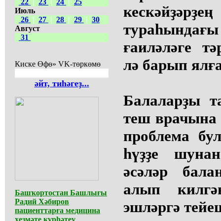
22
|
23
|
24
|
25
кескәйҙәрҙе
Июль
26
|
27
|
28
|
29
|
30
тураһындағы
Август
31
ғаиләләге тә
лә барып ялғ
Киске Өфө» VK-төркөмө
әйт, тиһәгеҙ...
Балаларҙы т
теш врачына 
проблема бу
һүҙҙе шуна
әсәләр бал
алып килгә
Башҡортостан Башлығы
Радий Хәбиров
эшләргә тейе
пациенттарға медицина
хеҙмәте күрһәтеү