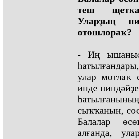
теш щетка
Уларҙың ни
отошлораҡ?
- Иң ышаныс
һатылғандары
улар мотлаҡ 
инде ниндәйҙе
һатылғанын
сыҡҡанын, сос
Балалар өс
алғанда, ул