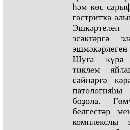
һәм көс сары
гастритҡа алы
Эшкәртеле
эсәктәргә э
эшмәкәрлеген
Шуға күрә 
тиклем яйл
сәйнәргә кә
патологияһы
боҙола. Ғө
белгестәр ме
комплекслы 