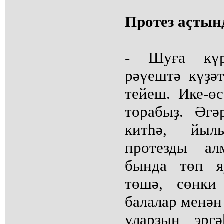
Протез аҫтынд
- Шуға күр
рәүештә күҙә
тейеш. Ике-ө
торабыҙ. Әг
китһә, йы
протезды ал
бында төп я
төшә, сөнки
балалар менән 
уларҙың эргә