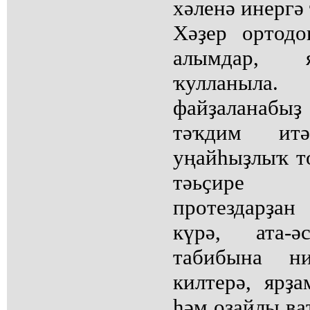
хәленә инергә
Хәҙер ортодо
алымдар, 
ҡулланыла
файҙаланабы
тәҡдим ит
уңайһыҙлыҡ т
тәьҫире п
протездарҙа
күрә, ата-
табибына н
килтерә, ярҙ
һәм оҙайлы ва