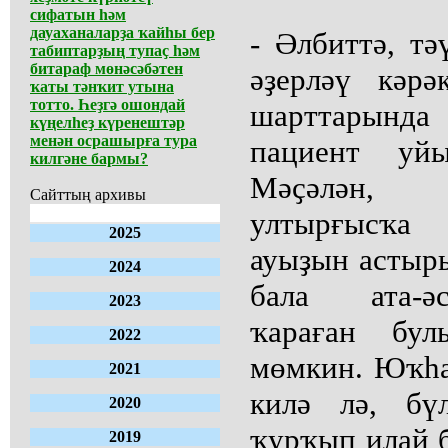
сифатын һәм
дауаханаларҙа ҡайһы бер
- Әлбиттә, тә
табиптарҙың тупаҫ һәм
битараф мөнәсәбәтен
әҙерләү кәр
ҡаты тәнҡит утына
тотто. Һеҙгә ошондай
шарттарында
күңелһеҙ күренештәр
менән осрашырға тура
пациент уй
килгәне бармы?
Мәҫәлән, 
Сайттың архивы
ултырғысҡа 
2025
ауыҙын астыр
2024
бала ата-ә
2023
ҡараған бул
2022
мөмкин. Юҡһа
2021
килә лә, бү
2020
ҡурҡып илай 
2019