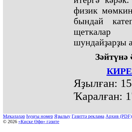
физик мөмкин
бындай кате
щеткалар 
шундайҙарҙы а
Зәйтүнә
КИРЕ
Яҙылған:
15
Ҡаралған:
1
Мәҡәләләр
Һуңғы номер
Яҙылыу
Гәзиттә реклама
Архив (PDF)
© 2026
«Киске Өфө» гәзите
Мәҡәләләр күсермәһен алыу, күсереп баҫыу йәки материалды тулыраҡ файҙаланыу мәсьәләләре буйынса