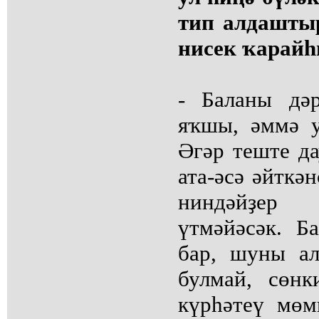
тип алдашты
нисек ҡарай
- Баланы дәр
яҡшы, әммә у
Әгәр теште да
ата-әсә әйткә
ниндәйҙер
үтмәйәсәк. Б
бар, шуны ал
булмай, сөн
күрһәтеү мөм