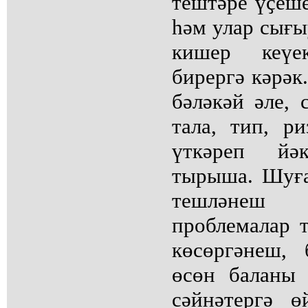
тештәре үҫеш
һәм улар сығы
кишер кеүе
бирергә кәрәк.
бәләкәй әле, 
тала, тип, р
үткәреп йә
тырыша. Шуға
тешләнеш 
проблемалар 
көсөргәнеш,
өсөн баланы
сәйнәтергә ө