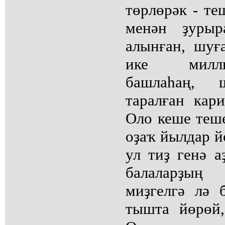
төрлөрәк - те
менән ҙурыр
алынған, шуғ
ике милли
башлаһаң, 
таралған кар
Оло кеше теше
оҙаҡ йылдар йө
ул тиҙ генә 
балаларҙың
миҙгелгә лә 
тышта йөрөй