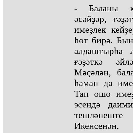
- Баланы кү
әсәйҙәр, ғәҙә
имеҙлек кейҙ
һөт бирә. Бы
алдаштырһа л
ғәҙәткә әйл
Мәҫәлән, бал
һаман да име
Тап ошо име
эсендә даим
тешләнеште 
Икенсенән