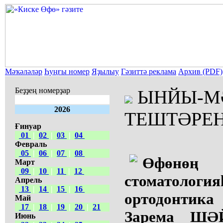
Мәҡәләләр
Һуңғы номер
Яҙылыу
Гәзиттә реклама
Архив (PDF)
Беҙҙең номерҙар
ЫНЙЫ-М
2026
ТЕШТӘРЕҢ.
Ғинуар
01
|
02
|
03
|
04
Февраль
05
|
06
|
07
|
08
Өфөнөң
Март
09
|
10
|
11
|
12
стоматологи
Апрель
13
|
14
|
15
|
16
ортодонтик
Май
17
|
18
|
19
|
20
|
21
Зарема ШӘ
Июнь