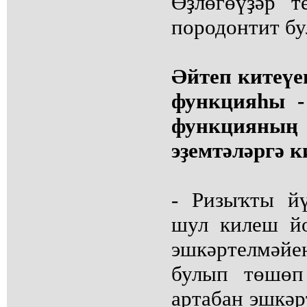
Өҙлөгөүҙәр т
породонтит б
Әйтеп китеүег
функцияһы -
функцияның
эҙемтәләргә 
- Ризыҡты йү
шул килеш йо
эшкәртелмәй
булып төшөп
артабан эшкәр