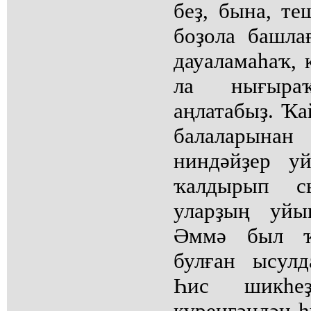
беҙ, бына, те
боҙола башла
дауаламаһаҡ, 
ла нығыра
аңлатабыҙ. Ҡа
балаларынан
ниндәйҙер у
ҡалдырып сы
уларҙың уйы
Әммә был ҡ
булған ысулд
Һис шикһе
күренгәндән 