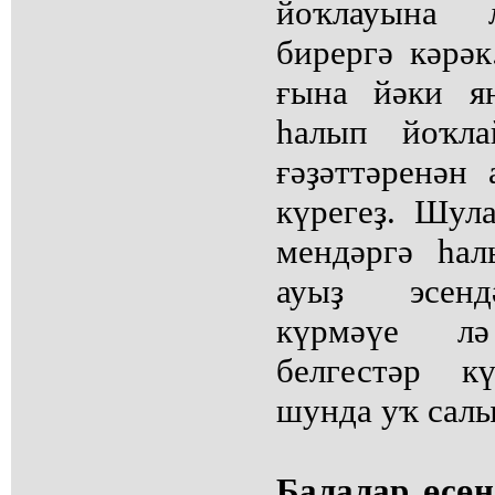
йоҡлауына 
бирергә кәрәк
ғына йәки я
һалып йоҡл
ғәҙәттәренән
күрегеҙ. Шул
мендәргә һал
ауыҙ эсенд
күрмәүе л
белгестәр к
шунда уҡ салы
Балалар өсөн