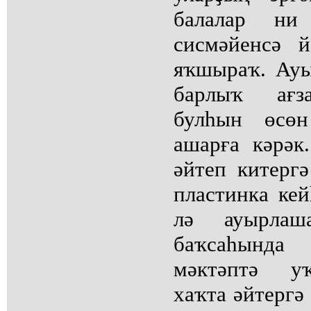
балалар ни
сисмәйенсә 
яҡшыраҡ. Ау
барлыҡ ағза
булһын өсөн
ашарға кәрә
әйтеп китергә
пластинка ке
лә ауырлаш
баҡсаһында
мәктәптә у
хаҡта әйтергә