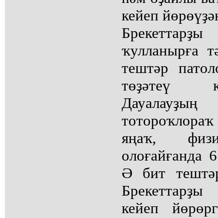
кейеп йөрөүҙә
Брекетта
ҡулланырға т
тештәр патол
төҙәтеү к
Дауалауҙы
тотороҡлораҡ 
яңаҡ, физи
олоғайғанда 6
Ә бит тештә
Брекеттарҙы
кейеп йөрөр