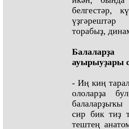
белгестәр, 
үҙгәрештәр
торабыҙ, дина
Балаларҙ
ауырыуҙары 
- Иң киң тара
ололарҙа бу
балаларҙыҡы
сир бик тиҙ т
тештең анато