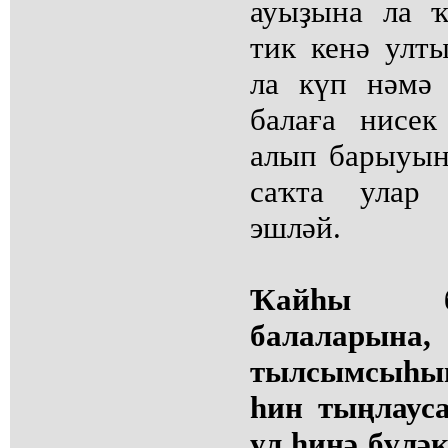
ауыҙына ла ҡ
тик кенә улт
ла күп нәмә 
балаға нисе
алып барыуын
саҡта улар 
эшләй.
Ҡайһы бе
балаларын
тылсымсыһы
һин тыңлаус
ул һиңә бүләк