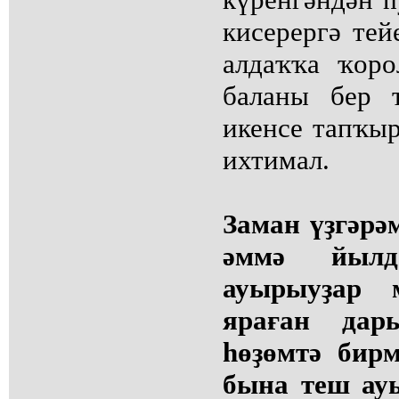
кисерергә те
алдаҡҡа ҡор
баланы бер 
икенсе тапҡы
ихтимал.
Заман үҙгәрәм
әммә йылд
ауырыуҙар м
яраған дар
һөҙөмтә бир
бына теш ау