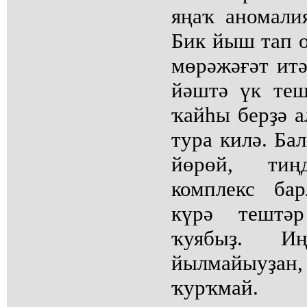
яңаҡ аномали
Бик йыш тап 
мөрәжәғәт итә
йәштә үк теш
ҡайһы берҙә а
тура килә. Ба
йөрөй, тиң
комплекс ба
күрә тештә
ҡуябыҙ. И
йылмайыуҙ
ҡурҡмай.