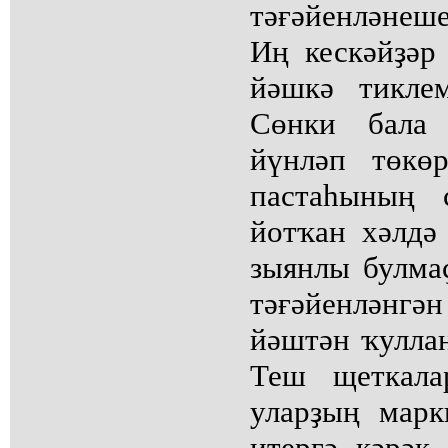
тәғәйенләнеше
Иң кескәйҙәр
йәшкә тикле
Сөнки бала
йүнләп төкө
пастаһының 
йотҡан хәлдә
зыянлы булма
тәғәйенләнгә
йәштән ҡулла
Теш щеткала
уларҙың марк
итергә кәрәк