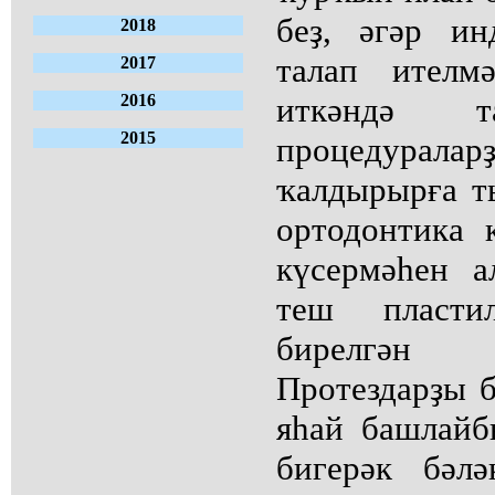
беҙ, әгәр и
2018
талап ителм
2017
2016
иткәндә т
2015
процедуралар
ҡалдырырға т
ортодонтика 
күсермәһен 
теш пласти
бирелгән 
Протездарҙы б
яһай башлайб
бигерәк бәл