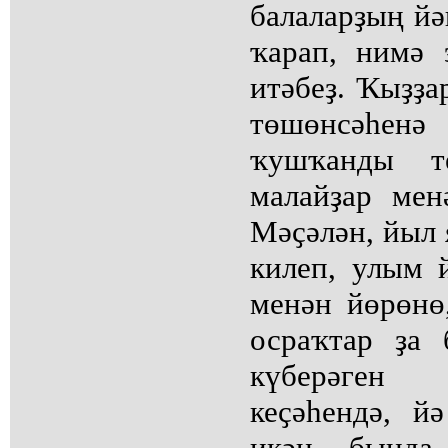
балаларҙың й
ҡарап, нимә 
итәбеҙ. Ҡыҙҙа
төшөнсәһен
ҡушҡанды т
малайҙар мен
Мәҫәлән, йыл 
килеп, улым 
менән йөрөнө
осраҡтар ҙа 
күберәген
кеҫәһендә, й
икән, бында