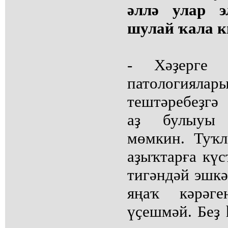
әллә улар э
шулай ҡала к
- Хәҙерге 
патологияла
тештәребеҙгә
аҙ булыуы 
мөмкин. Туҡ
аҙыҡтарға күс
тигәндәй эшкә
яңаҡ кәрәг
үҫешмәй. Беҙ 