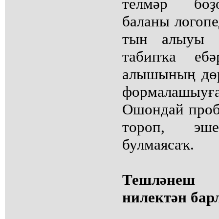
телмәр боҙ
баланы логопе
тын алыуы 
табипҡа ебә
алышының дөр
формалашыу
Ошондай проб
тороп, эше
булмаясаҡ.
Тешләнеш
нилектән бар