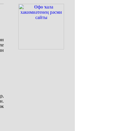
өн
ле
ын
р,
н.
әк