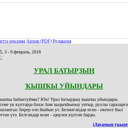
иттә реклама
Архив (PDF)
Редакция
, 3 - 9 февраль, 2018
УРАЛ БАТЫРҘЫҢ
ҠЫШҠЫ УЙЫНДАРЫ
ышҡы һабантуймы? Юҡ! Урал батырҙың ҡышҡы уйындары.
семе үк күптәрҙә бәхәс һәм ҡыҙыҡһыныу уятыр, рухлы сараларға
ашланғыс бирер оло йыйын ул. Белмәгәндәр өсөн - икенсе йыл
әттән үтә. Белгәндәр өсөн - әҙерлек күптән барҙы.
(Дауамын уҡырғ