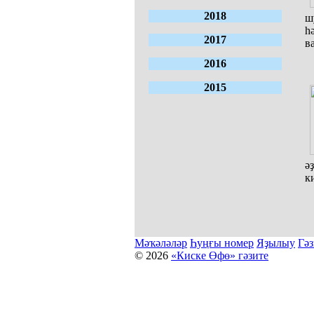
2018
ш
һ
2017
в
2016
2015
ә
к
Мәҡәләләр
Һуңғы номер
Яҙылыу
Гәз
© 2026
«Киске Өфө» гәзите
Мәҡәләләр күсермәһен алыу, күсереп баҫыу йәки материалд
Беҙҙең электрон адрес: kiskeufa@mail.ru