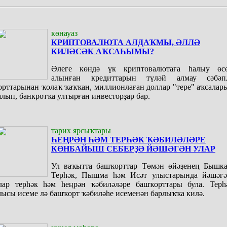
көнауаз
КРИПТОВАЛЮТА АЛДАҠМЫ, ӘЛЛӘ
КИЛӘСӘК АҠСАҺЫМЫ?
Әлеге көндә үк криптовалютаға һалыу өс
алынған кредиттарын түләй алмау сәбәп
орттарынан ҡолаҡ ҡаҡҡан, миллионлаған доллар "тере" аҡсалар
алып, банкротҡа ултырған инвесторҙар бар.
тарих ярсыҡтары
ҺЕҢРӘН ҺӘМ ТЕРҺӘК ҠӘБИЛӘЛӘРЕ
КӨНБАЙЫШ СЕБЕРҘӘ ЙӘШӘГӘН УЛАР
Ул ваҡытта башҡорттар Төмән өйәҙенең Бышка
Терһәк, Пышма һәм Исәт улыстарында йәшәгә
лар терһәк һәм һеңрән ҡәбиләләре башҡорттары була. Терһ
лысы исеме лә башҡорт ҡәбиләһе исеменән барлыҡҡа килә.