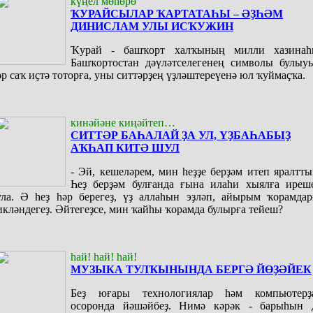
күңел мөһөрө
ҠУРАЙСЫЛАР ҠАРТАТАҺЫ – ӘҘҺӘМ
ДИНИСЛАМ УЛЫ ИСҠУЖИН
Ҡурай - башҡорт халҡының милли хазинаһ
Башҡортостан дәүләтселегенең символы булыу
әр саҡ иҫтә тоторға, уны ситтәрҙең үҙләштереүенә юл ҡуймаҫҡа.
кинәйәне киңәйтеп…
СИТТӘР БАҺАЛАЙ ҘА УЛ, ҮҘБАҺАБЫҘ
АҠҺАП КИТӘ ШУЛ
- Эй, кешеләрем, мин һеҙҙе берҙәм итеп яралтты
Һеҙ берҙәм булғанда ғына илаһи хыялға иреш
ула. Ә һеҙ һәр берегеҙ, үҙ аллаһын эҙләп, айырым ҡорамдар
икләндегеҙ. Әйтегеҙсе, мин ҡайһы ҡорамда булырға тейеш?
һай! һай! һай!
МУЗЫКА ТУЛҠЫНЫНДА БЕРГӘ ЙӨҘӘЙЕК
Беҙ юғары технологиялар һәм компьютерҙ
осоронда йәшәйбеҙ. Нимә кәрәк - барыһын 