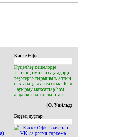
Киске Өфө
Күңелһеҙ кешеләрҙе
тыңлап, өмөтһөҙ әҙәмдәрҙе
төҙәтергә тырышып, алтын
ваҡытыңды әрәм итмә. Был
- ауырыу маҡсаттар һәм
алдатҡыс ынтылыштар.
(О. Уайльд)
Беҙҙең дуҫтар
а)