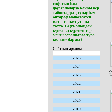
сифатын һәм
дауаханаларҙа ҡайһы бер
табиптарҙың тупаҫ һәм
битараф мөнәсәбәтен
ҡаты тәнҡит утына
тотто. Һеҙгә ошондай
һ
күңелһеҙ күренештәр
менән осрашырға тура
килгәне бармы?
Сайттың архивы
2025
2024
б
б
2023
2022
2021
2020
2019