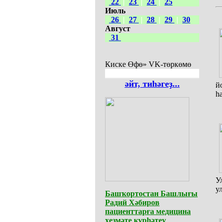
22
|
23
|
24
|
25
Июль
26
|
27
|
28
|
29
|
30
Август
31
Киске Өфө» VK-төркөмө
әйт, тиһәгеҙ...
й
һ
У
у
Башҡортостан Башлығы
Радий Хәбиров
пациенттарға медицина
хеҙмәте күрһәтеү