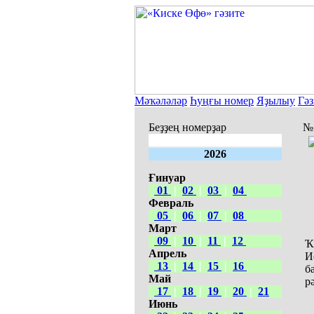
Мәҡәләләр
Һуңғы номер
Яҙылыу
Гәз
Беҙҙең номерҙар
№5
2026
Ғинуар
01
|
02
|
03
|
04
Февраль
05
|
06
|
07
|
08
Март
09
|
10
|
11
|
12
Ҡ
Апрель
И
13
|
14
|
15
|
16
б
Май
р
17
|
18
|
19
|
20
|
21
Июнь