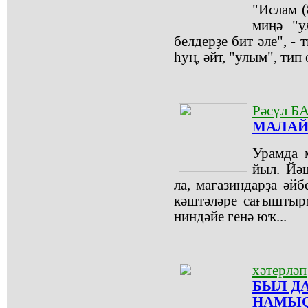
"Ислам (
миңә "у
белдерҙе бит әле", -
һуң, әйт, "улым", тип
Рәсүл 
МАЛАЙҘ
Урамда 
йыл. Йә
ла, магазиндарҙа әйб
кәштәләре сағыштырм
ниндәйе генә юҡ...
хәтерләп
БЫЛ Д
НАМЫҪ