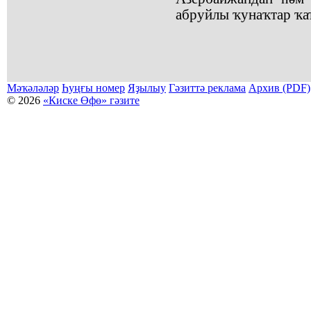
абруйлы ҡунаҡтар ҡа
Мәҡәләләр
Һуңғы номер
Яҙылыу
Гәзиттә реклама
Архив (PDF)
© 2026
«Киске Өфө» гәзите
Мәҡәләләр күсермәһен алыу, күсереп баҫыу йәки материалды тулыраҡ файҙаланыу мәсьәләләре буйынса
Беҙҙең электрон адрес: kiskeufa@mail.ru