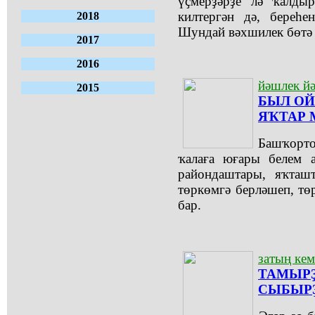
үҫмерҙәрҙе лә ҡалдыр
килтергән дә, береһе
2018
Шундай вәхшилек бөтә 
2017
2016
йәшлек й
2015
БЫЛ О
ЯҠТАР 
Башҡорто
ҡалаға юғары белем а
райондаштары, яҡташ
төркөмгә берләшеп, т
бар.
затың кем
ТАМЫРҘ
СЫБЫР