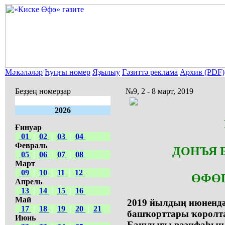
Мәҡәләләр
Һуңғы номер
Яҙылыу
Гәзиттә реклама
Архив (PDF)
Беҙҙең номерҙар
№9, 2 - 8 март, 2019
2026
Ғинуар
01
|
02
|
03
|
04
Февраль
ДОНЪЯ 
05
|
06
|
07
|
08
Март
09
|
10
|
11
|
12
ӨФӨ
Апрель
13
|
14
|
15
|
16
Май
2019 йылдың июнендә
17
|
18
|
19
|
20
|
21
башҡорттары ҡоролта
Июнь
Башлығы вазифаһын