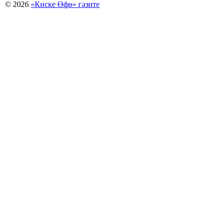
© 2026
«Киске Өфө» гәзите
Мәҡәләләр күсермәһен алыу, күсереп баҫыу йәки материалды тулыраҡ файҙаланыу мәсьәләләре буйынса
Беҙҙең электрон адрес: kiskeufa@mail.ru