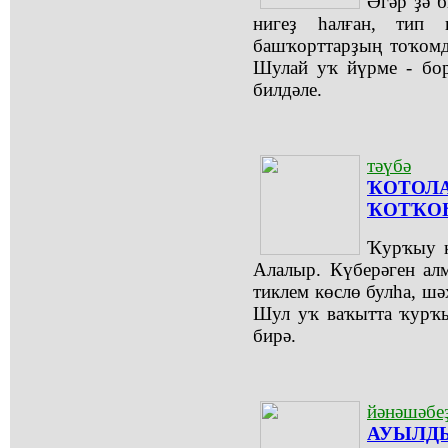
Әгәр ҙә 
нигеҙ һалған, тип 
башҡорттарҙың тоҡомд
Шулай уҡ йүрме - бор
билдәле.
тәүбә
ҠОТОЛ
ҠОТҠО
Ҡурҡыу к
Алалыр. Күберәген ал
тиклем көслө булһа, шә
Шул уҡ ваҡытта ҡурҡы
бирә.
йәнәшәбеҙ
АУЫЛДЫ