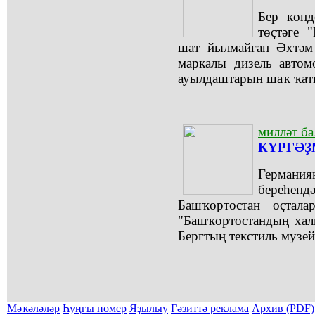
Бер көн
төҫтәге 
шат йылмайған Әхтәм 
маркалы дизель автом
ауылдаштарын шаҡ ҡат
милләт б
КҮРГӘҘ
Германиян
береһен
Башҡортостан оҫтал
"Башҡортостандың хал
Бергтың текстиль музей
Мәҡәләләр
Һуңғы номер
Яҙылыу
Гәзиттә реклама
Архив (PDF)