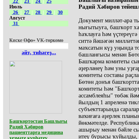
22
|
23
|
24
|
25
Радий Хәбиров тейешл
Июль
26
|
27
|
28
|
29
|
30
Август
Документ милләт-ара 
31
нығытыуға, башҡорт х
һаҡлауға һәм үҫтереүг
Киске Өфө» VK-төркөмө
ситтә йәшәгән милләттә
маҡсатын күҙ уңында 
әйт, тиһәгеҙ...
башланғысы менән Бөт
Башҡарма комитеты сығ
әҙерләнеү һәм уны уҙғ
комитеты составы раҫл
Бөтөн донъя башҡортт
комитеты һәм "Башҡор
ассамблеяһы" төбәк йә
йылдың 1 апреленә тик
субъекттарында саралар
ваҡиғаға әҙерлек планы
Башҡортостан Башлығы
йөкмәтелде. Республик
Радий Хәбиров
ашырыу менән бәйле с
пациенттарға медицина
итеү бурысы ҡуйылды, 
хеҙмәте күрһәтеү