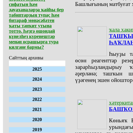
Башлығының матбуғат х
сифатын һәм
дауаханаларҙа ҡайһы бер
табиптарҙың тупаҫ һәм
битараф мөнәсәбәтен
ҡаты тәнҡит утына
ҡала хаки
тотто. Һеҙгә ошондай
ТАШҠЫ
күңелһеҙ күренештәр
менән осрашырға тура
ҺАҠЛА
килгәне бармы?
Һыуҙы т
Сайттың архивы
өсөн реагенттар рез
зарарһыҙландырыу ҡ
2025
әҙерләнә; ташҡын ш
2024
үҙәгенең эшен ойоштор
2023
2022
хәтеркита
БАШҠО
2021
2020
Көньяҡ 
урында
2019