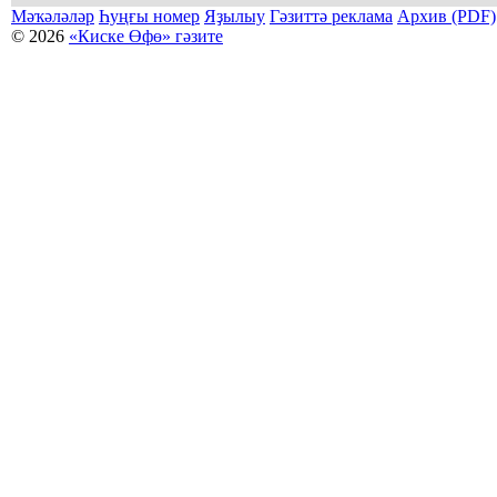
Мәҡәләләр
Һуңғы номер
Яҙылыу
Гәзиттә реклама
Архив (PDF)
© 2026
«Киске Өфө» гәзите
Мәҡәләләр күсермәһен алыу, күсереп баҫыу йәки материалды тулыраҡ файҙаланыу мәсьәләләре буйынса
Беҙҙең электрон адрес: kiskeufa@mail.ru