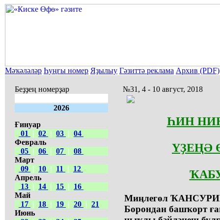
Мәҡәләләр
Һуңғы номер
Яҙылыу
Гәзиттә реклама
Архив (PDF)
Беҙҙең номерҙар
№31, 4 - 10 август, 2018
2026
ҺИН НИ
Ғинуар
01
|
02
|
03
|
04
Февраль
ҮҘЕҢӘ 
05
|
06
|
07
|
08
Март
09
|
10
|
11
|
12
ҠАБ
Апрель
13
|
14
|
15
|
16
Май
Миңлегөл ҠАНСУРИНА
17
|
18
|
19
|
20
|
21
Борондан башҡорт ға
Июнь
ныҡлы бәйләнеш булғ