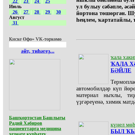
22
|
23
|
24
|
25
ул булыу сәбәпле, әсә
Июль
26
|
27
|
28
|
29
|
30
йортона төшөргән. Шу
Август
һеңлем, ҡартатайлы, ҡ
31
Киске Өфө» VK-төркөмө
әйт, тиһәгеҙ...
ҡала хаки
ҠАЛА Х
БӘЙЛЕ
Термопла
автомобилдәр күп йөр
материал ныҡлы, ти
үҙгәреүенә, химик матд
Башҡортостан Башлығы
Радий Хәбиров
күңел мө
пациенттарға медицина
БЫЛ Ҡ
хеҙмәте күрһәтеү