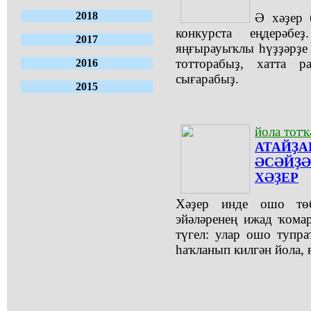
2018
Ә хәҙер 
конкурста еңдерәбе
2017
яңғырауыҡлы һүҙҙәрҙе
тотторабыҙ, хатта 
2016
сығарабыҙ.
2015
йола тотҡ
АТАЙҘА
ӘСӘЙҘӘ
ХӘҘЕР
Хәҙер инде ошо төб
эйәләренең ижад ҡома
түгел: улар ошо тупр
һаҡланып килгән йола, 