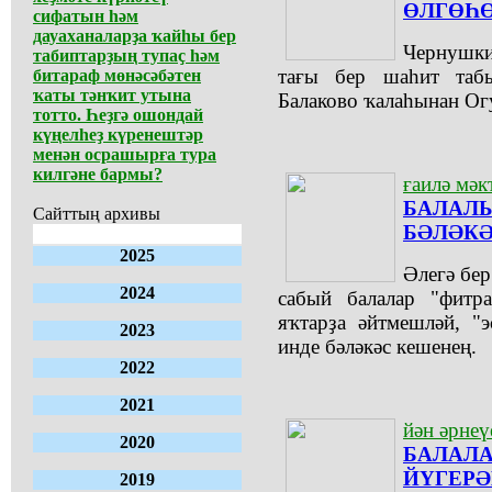
ӨЛГӨҺ
сифатын һәм
дауаханаларҙа ҡайһы бер
Чернушк
табиптарҙың тупаҫ һәм
тағы бер шаһит таб
битараф мөнәсәбәтен
ҡаты тәнҡит утына
Балаково ҡалаһынан Ог
тотто. Һеҙгә ошондай
күңелһеҙ күренештәр
менән осрашырға тура
килгәне бармы?
ғаилә мәк
БАЛАЛЫ
Сайттың архивы
БӘЛӘКӘ
2025
Әлегә бер
2024
сабый балалар "фитра
яҡтарҙа әйтмешләй, "
2023
инде бәләкәс кешенең.
2022
2021
йән әрнеү
2020
БАЛАЛА
ЙҮГЕРӘ
2019