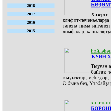
ҺӨҘӨМ
2018
Хәҙерге 
2017
кәнфит-печеньеларҙа
2016
тәненә нимә ингәнен
2015
лимфалар, капиллярҙа
һөйләһәң
ҠУЯН 
Тыуған а
байтаҡ ҡ
ҡыуыҡтар, иҫһеҙҙәр, 
Ә бына беҙ, Үтәбайҙа
хаҡиҡәти
БОРОН