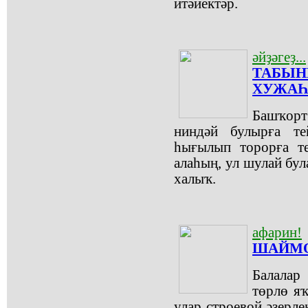
итәйектәр.
әйҙәгеҙ...
ТАБЫН
ХУЖАҺ
Башҡор
ниндәй булырға т
һығылып торорға т
алаһың, ул шулай бу
халыҡ.
афарин!
ШАЙМО
Балалар
төрлө я
улар строевой әҙерле