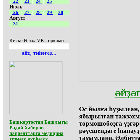
22
|
23
|
24
|
25
Июль
26
|
27
|
28
|
29
|
30
Август
31
Киске Өфө» VK-төркөмө
әйт, тиһәгеҙ...
ӘЙҘӘГ
Өс йылға һуҙылған,
ябырылған тажзәхм
Башҡортостан Башлығы
тормошобоҙға үҙгәр
Радий Хәбиров
рәүешендәге һынауҙ
пациенттарға медицина
тамамлана. Әлбиттә
хеҙмәте күрһәтеү