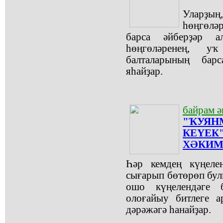
Уларҙың
һөңгөләр
барса әйберҙәр 
һөңгөләренең, 
балталарының бар
яһайҙар.
байрам ә
"ҠУЯН
КЕҮЕК"
ХӘКИМ
Һәр кемдең күңеле
сығарып бөтөрөп булм
ошо күңелендәге 
олоғайыу битлеге а
дәрәжәгә һанайҙар.