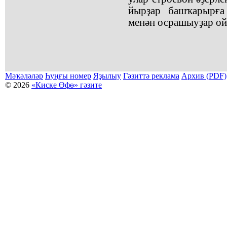
йырҙар башҡарырға 
менән осрашыуҙар ой
Мәҡәләләр
Һуңғы номер
Яҙылыу
Гәзиттә реклама
Архив (PDF)
© 2026
«Киске Өфө» гәзите
Мәҡәләләр күсермәһен алыу, күсереп баҫыу йәки материалды тулыраҡ файҙаланыу мәсьәләләре буйынса
Беҙҙең электрон адрес: kiskeufa@mail.ru