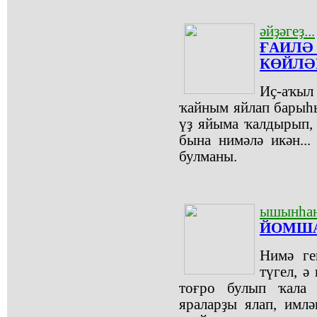
әйҙәгеҙ...
ҒАИЛӘ
КӨЙЛӘ
Иҫ-аҡыл
ҡайным яйлап барыһ
үҙ яйыма ҡалдырып, 
бына нимәлә икән..
булманы.
ышынһаң
ЙОМША
Нимә ге
түгел, ә
тоғро булып ҡала
яраларҙы ялап, имл