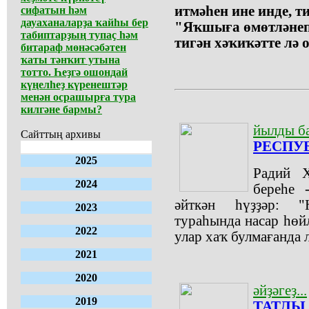
итмәһен ине инде, ти
сифатын һәм
дауаханаларҙа ҡайһы бер
"Яҡшыға өмөтләнеп,
табиптарҙың тупаҫ һәм
тигән хәҡиҡәтте лә 
битараф мөнәсәбәтен
ҡаты тәнҡит утына
тотто. Һеҙгә ошондай
күңелһеҙ күренештәр
менән осрашырға тура
килгәне бармы?
йылды ба
Сайттың архивы
РЕСПУ
2025
Радий Х
2024
береһе 
әйткән һүҙҙәр: "
2023
тураһында насар һөйл
2022
улар хаҡ булмағанда л
2021
2020
әйҙәгеҙ...
2019
ТАТЛЫ