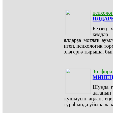
психолог
ЯЛДАР
Беҙҙең 
кемдәр 
ялдарҙа мотлаҡ ауыл
итеп, психологик тор
эләгергә тырыша, бы
Зөлфир
МИНЕҢ
Шунда ғ
алғанын 
ҡушыуын аңлап, еңе
тураһында уйына ла к