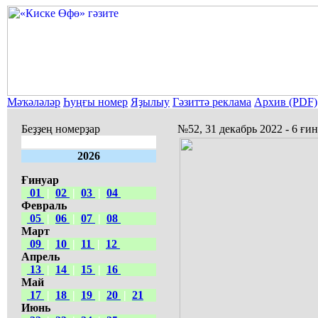
Мәҡәләләр
Һуңғы номер
Яҙылыу
Гәзиттә реклама
Архив (PDF)
Беҙҙең номерҙар
№52, 31 декабрь 2022 - 6 ғи
2026
Ғинуар
01
|
02
|
03
|
04
Февраль
05
|
06
|
07
|
08
Март
09
|
10
|
11
|
12
Апрель
13
|
14
|
15
|
16
Май
17
|
18
|
19
|
20
|
21
Июнь