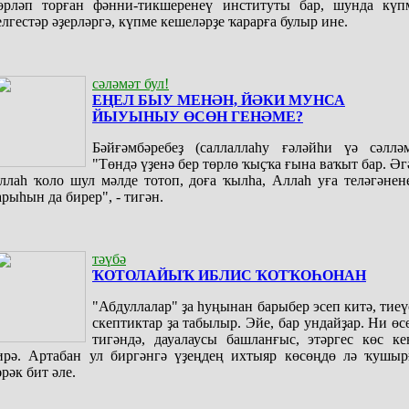
өрләп торған фәнни-тикшеренеү институты бар, шунда күп
елгестәр әҙерләргә, күпме кешеләрҙе ҡарарға булыр ине.
сәләмәт бул!
ЕҢЕЛ БЫУ МЕНӘН, ЙӘКИ МУНСА
ЙЫУЫНЫУ ӨСӨН ГЕНӘМЕ?
Бәйғәмбәребеҙ (саллаллаһу ғәләйһи үә сәлләм
"Төндә үҙенә бер төрлө ҡыҫҡа ғына ваҡыт бар. Әг
ллаһ ҡоло шул мәлде тотоп, доға ҡылһа, Аллаһ уға теләгәнен
арыһын да бирер", - тигән.
тәүбә
ҠОТОЛАЙЫҠ ИБЛИС ҠОТҠОҺОНАН
"Абдуллалар" ҙа һуңынан барыбер эсеп китә, тиеү
скептиктар ҙа табылыр. Эйе, бар ундайҙар. Ни өс
тигәндә, дауалаусы башланғыс, этәргес көс ке
ирә. Артабан ул биргәнгә үҙеңдең ихтыяр көсөңдө лә ҡушыр
әрәк бит әле.