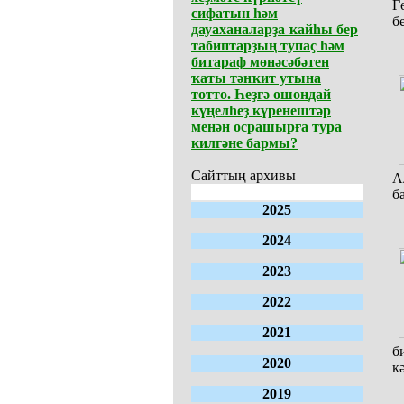
Г
сифатын һәм
б
дауаханаларҙа ҡайһы бер
табиптарҙың тупаҫ һәм
битараф мөнәсәбәтен
ҡаты тәнҡит утына
тотто. Һеҙгә ошондай
күңелһеҙ күренештәр
менән осрашырға тура
килгәне бармы?
Сайттың архивы
А
б
2025
2024
2023
2022
2021
б
2020
к
2019