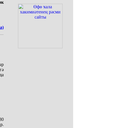
әк
а)
ыр
гә
да
30
р.