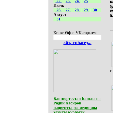
22
|
23
|
24
|
25
ҡ
Июль
б
26
|
27
|
28
|
29
|
30
к
Август
й
31
Киске Өфө» VK-төркөмө
әйт, тиһәгеҙ...
т
Башҡортостан Башлығы
Радий Хәбиров
пациенттарға медицина
хеҙмәте күрһәтеү