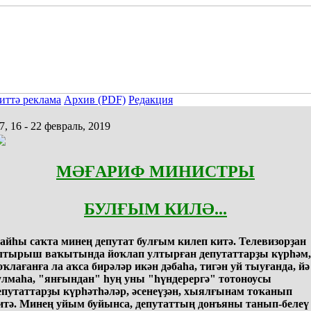
иттә реклама
Архив (PDF)
Редакция
, 16 - 22 февраль, 2019
МӘҒАРИФ МИНИСТРЫ
БУЛҒЫМ КИЛӘ...
айһы саҡта минең депутат булғым килеп китә. Телевизорҙан
лтырыш ваҡытында йоҡлап ултырған депутаттарҙы күрһәм,
оҡлағанға ла аҡса бирәләр икән дәбаһа, тигән уй тыуғанда, йә
улмаһа, "янғындан" һуң уны "һүндерергә" тотоноусы
епутаттарҙы күрһәтһәләр, әсенеүҙән, хыялғынам тоҡанып
итә. Минең уйым буйынса, депутаттың донъяны танып-белеү