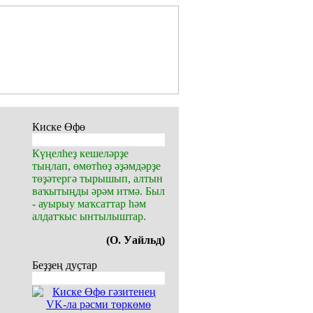
Киске Өфө
Күңелһеҙ кешеләрҙе
тыңлап, өмөтһөҙ әҙәмдәрҙе
төҙәтергә тырышып, алтын
ваҡытыңды әрәм итмә. Был
- ауырыу маҡсаттар һәм
алдатҡыс ынтылыштар.
(О. Уайльд)
Беҙҙең дуҫтар