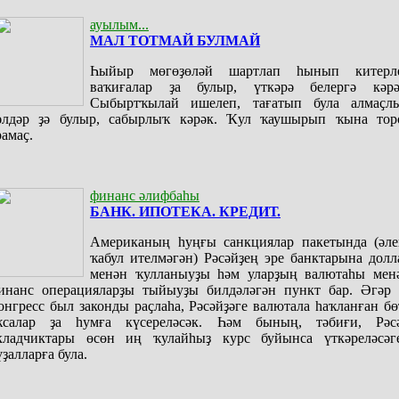
ауылым...
МАЛ ТОТМАЙ БУЛМАЙ
Һыйыр мөгөҙөләй шартлап һынып китерл
ваҡиғалар ҙа булыр, үткәрә белергә кәрә
Сыбыртҡылай ишелеп, тағатып була алмаҫл
әлдәр ҙә булыр, сабырлыҡ кәрәк. Ҡул ҡаушырып ҡына тор
рамаҫ.
финанс әлифбаһы
БАНК. ИПОТЕКА. КРЕДИТ.
Американың һуңғы санкциялар пакетында (әле
ҡабул ителмәгән) Рәсәйҙең эре банктарына долл
менән ҡулланыуҙы һәм уларҙың валютаһы мен
инанс операцияларҙы тыйыуҙы билдәләгән пункт бар. Әгәр 
онгресс был законды раҫлаһа, Рәсәйҙәге валютала һаҡланған бө
ҡсалар ҙа һумға күсереләсәк. Һәм бының, тәбиғи, Рәс
кладчиктары өсөн иң ҡулайһыҙ курс буйынса үткәреләсәг
үҙалларға була.