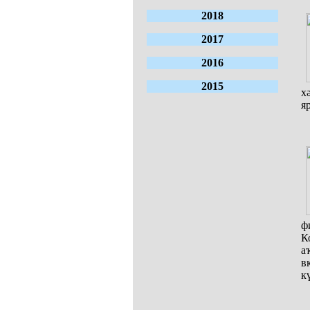
2018
2017
2016
2015
х
я
ф
К
а
в
к