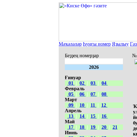
Мәҡәләләр
Һуңғы номер
Яҙылыу
Гәз
Беҙҙең номерҙар
№7
2026
Ғинуар
01
|
02
|
03
|
04
Февраль
05
|
06
|
07
|
08
Март
09
|
10
|
11
|
12
Ҡ
Апрель
у
13
|
14
|
15
|
16
й
Май
б
17
|
18
|
19
|
20
|
21
д
Июнь
к