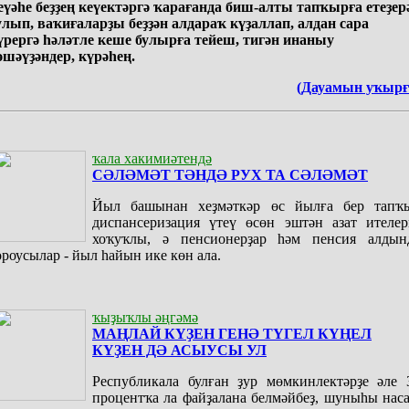
еүәһе беҙҙең кеүектәргә ҡарағанда биш-алты тапҡырға етеҙер
улып, ваҡиғаларҙы беҙҙән алдараҡ күҙаллап, алдан сара
үрергә һәләтле кеше булырға тейеш, тигән инаныу
әшәүҙәндер, күрәһең.
(Дауамын уҡырғ
ҡала хакимиәтендә
СӘЛӘМӘТ ТӘНДӘ РУХ ТА СӘЛӘМӘТ
Йыл башынан хеҙмәткәр өс йылға бер тапҡ
диспансеризация үтеү өсөн эштән азат ителер
хоҡуҡлы, ә пенсионерҙар һәм пенсия алдын
ороусылар - йыл һайын ике көн ала.
ҡыҙыҡлы әңгәмә
МАҢЛАЙ КҮҘЕН ГЕНӘ ТҮГЕЛ КҮҢЕЛ
КҮҘЕН ДӘ АСЫУСЫ УЛ
Республикала булған ҙур мөмкинлектәрҙе әле 
процентҡа ла файҙалана белмәйбеҙ, шуныһы наса