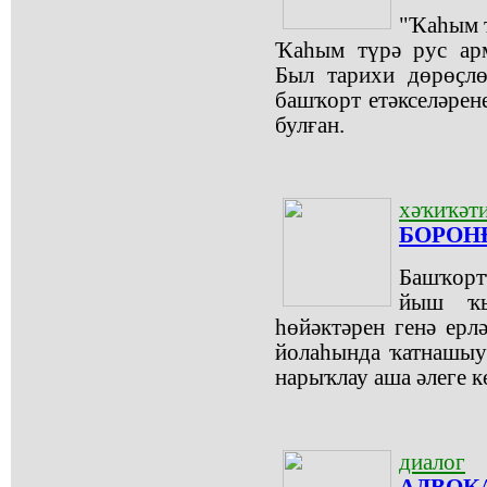
"Ҡаһым 
Ҡаһым түрә рус ар
Был тарихи дөрөҫлө
башҡорт етәкселәрен
булған.
хәҡиҡәти
БОРОН
Башҡорт
йыш ҡы
һөйәктәрен генә ерл
йолаһында ҡатнашыус
нарыҡлау аша әлеге к
диалог