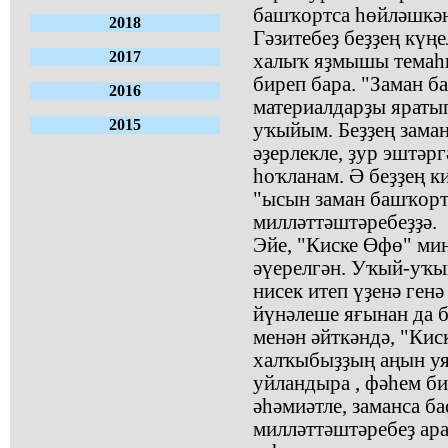
башҡортса һөйләшкән
2018
Гәзитебеҙ беҙҙең күңе
2017
халыҡ яҙмышы темаһ
биреп бара. "Заман 
2016
материалдарҙы яраты
2015
уҡыйым. Беҙҙең зама
әҙерлекле, ҙур эштәр
һоҡланам. Ә беҙҙең ки
"ысын заман башҡорт
милләттәштәребеҙҙә.
Эйе, "Киске Өфө" ми
әүерелгән. Уҡый-уҡый
нисек итеп үҙенә генә
йүнәлеше яғынан да б
менән әйткәндә, "Кис
халҡыбыҙҙың аңын уят
уйландыра , фәһем би
әһәмиәтле, заманса б
милләттәштәребеҙ ара