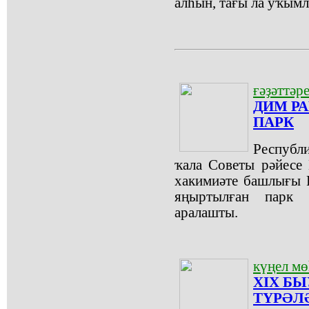
алһын, тағы ла уҡымл
ғәҙәттәр
ДИМ Р
ПАРК
Республ
ҡала Советы рәйесе
хакимиәте башлығы 
яңыртылған парк
аралашты.
күңел м
XIX Б
ТҮРӘЛ