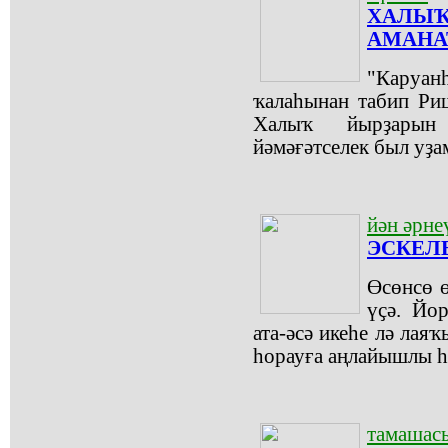
ХАЛЫҠ
АМАНА
"Каруан
ҡалаһынан табип Ри
Халыҡ йырҙарын
йәмәғәтселек был уҙ
йән әрне
ЭСКЕЛЕ
Өсөнсө ө
үҫә. Йор
ата-әсә икеһе лә лаяҡ
һорауға аңлайышлы һү
тамашас