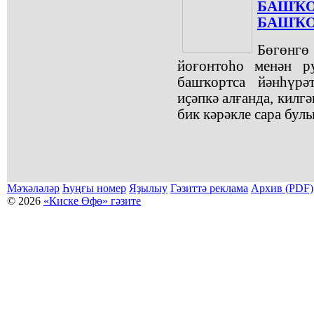
БАШҠО
БАШҠО
Бөгөнг
йоғонтоһо менән ру
башҡортса йәнһүрә
иҫәпкә алғанда, килг
бик кәрәкле сара булы
Мәҡәләләр
Һуңғы номер
Яҙылыу
Гәзиттә реклама
Архив (PDF)
© 2026
«Киске Өфө» гәзите
Мәҡәләләр күсермәһен алыу, күсереп баҫыу йәки материалды тулыраҡ файҙаланыу мәсьәләләре буйынса
Беҙҙең электрон адрес: kiskeufa@mail.ru