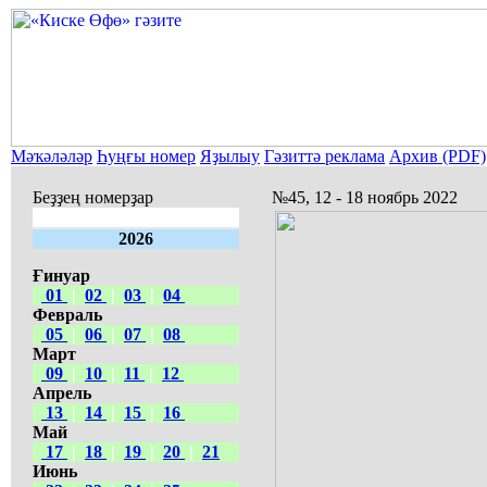
Мәҡәләләр
Һуңғы номер
Яҙылыу
Гәзиттә реклама
Архив (PDF)
Беҙҙең номерҙар
№45, 12 - 18 ноябрь 2022
2026
Ғинуар
01
|
02
|
03
|
04
Февраль
05
|
06
|
07
|
08
Март
09
|
10
|
11
|
12
Апрель
13
|
14
|
15
|
16
Май
17
|
18
|
19
|
20
|
21
Июнь