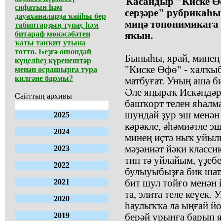
Ҡасандыр "Киске Ө
сифатын һәм
серҙәре" рубрикаһы
дауаханаларҙа ҡайһы бер
миңә топонимикаға 
табиптарҙың тупаҫ һәм
битараф мөнәсәбәтен
яҡын.
ҡаты тәнҡит утына
тотто. Һеҙгә ошондай
Быныһы, ярай, минең 
күңелһеҙ күренештәр
"Киске Өфө" - халҡы
менән осрашырға тура
килгәне бармы?
матбуғат. Уның аша б
Әле яңыраҡ Искәндәр
Сайттың архивы
башҡорт телен яһалм
шундай ҙур эш менән
2025
кәрәкле, әһәмиәтле э
2024
минең иҫтә ныҡ уйыл
мәҙәниәт йәки классик
2023
тип тә уйлайым, үҙеб
2022
булыуыбыҙға бик шатл
2021
бит шул тойғо менән
та, элита теле кеүек. 
2020
һаулыҡҡа ла ыңғай йо
2019
берәй урынға барып я