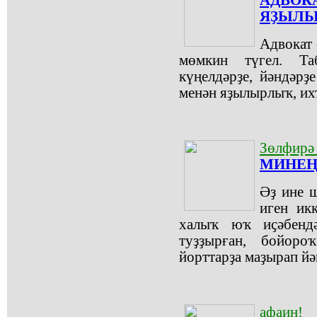
АДВОК
ЯҘЫЛЫ
Адвокат 
мөмкин түгел. Таб
күңелдәрҙе, йәндәрҙ
менән яҙылырлыҡ, их
Зөлфир
МИНЕҢ
Әҙ ине 
иген ик
халыҡ юҡ иҫәбендә
туҙҙырған, бойоро
йорттарҙа маҙырап йә
афаин!