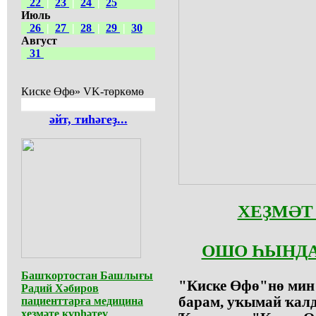
22
|
23
|
24
|
25
Июль
26
|
27
|
28
|
29
|
30
Август
31
Киске Өфө» VK-төркөмө
әйт, тиһәгеҙ...
ХЕҘМӘТ
ОШО ҺЫНДА
Башҡортостан Башлығы
"Киске Өфө"нө мин
Радий Хәбиров
барам, уҡымай ҡалд
пациенттарға медицина
хеҙмәте күрһәтеү