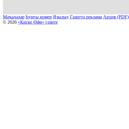
Мәҡәләләр
Һуңғы номер
Яҙылыу
Гәзиттә реклама
Архив (PDF)
© 2026
«Киске Өфө» гәзите
Мәҡәләләр күсермәһен алыу, күсереп баҫыу йәки материалды тулыраҡ файҙаланыу мәсьәләләре буйынса
Беҙҙең электрон адрес: kiskeufa@mail.ru