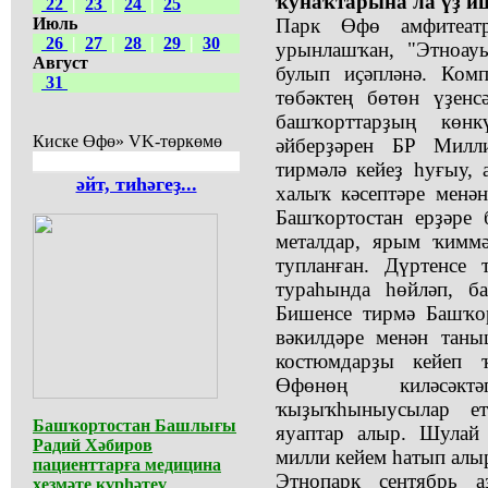
ҡунаҡтарына ла үҙ иш
22
|
23
|
24
|
25
Июль
Парк Өфө амфитеатр
26
|
27
|
28
|
29
|
30
урынлашҡан, "Этноау
Август
булып иҫәпләнә. Комп
31
төбәктең бөтөн үҙенс
башҡорттарҙың көнк
Киске Өфө» VK-төркөмө
әйберҙәрен БР Милл
тирмәлә кейеҙ һуғыу,
әйт, тиһәгеҙ...
халыҡ кәсептәре менә
Башҡортостан ерҙәре 
металдар, ярым ҡиммә
тупланған. Дүртенсе 
тураһында һөйләп, б
Бишенсе тирмә Башҡор
вәкилдәре менән тан
костюмдарҙы кейеп ҡ
Өфөнөң киләсәкт
ҡыҙыҡһыныусылар ет
Башҡортостан Башлығы
яуаптар алыр. Шулай 
Радий Хәбиров
милли кейем һатып алы
пациенттарға медицина
Этнопарк сентябрь а
хеҙмәте күрһәтеү