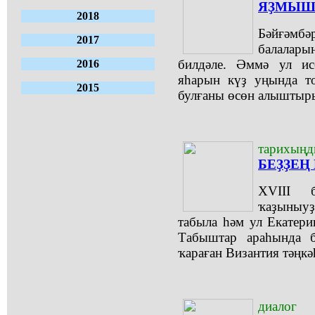
ЯҘМЫШ
2018
Бәйғәмбәр
2017
балаларын
билдәле. Әммә ул и
2016
яһарын күҙ уңында то
2015
булғаны өсөн алыштыр
тарихыңд
БЕҘҘЕҢ
XVIII 
ҡаҙыныуҙ
табыла һәм ул Екатерин
Табыштар араһында б
ҡараған Византия тәңкәһ
диалог