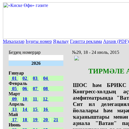
Мәҡәләләр
Һуңғы номер
Яҙылыу
Гәзиттә реклама
Архив (PDF)
Беҙҙең номерҙар
№29, 18 - 24 июль, 2015
2026
ТИРМӘЛЕ 
Ғинуар
01
|
02
|
03
|
04
Февраль
ШОС һәм БРИКС са
05
|
06
|
07
|
08
Конгресс-холдың 
Март
амфитеатрында "Ват
09
|
10
|
11
|
12
Сит ил делегация
Апрель
13
|
14
|
15
|
16
йолалары һәм мәҙә
Май
ҡаҙаныштары менә
17
|
18
|
19
|
20
|
21
аҙнала "Ватан" п
Июнь