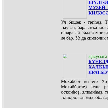
ШҮЛГ
МУЗ
КИЛӘСӘ
Ул бишек - төпһөҙ. 
тыуған, барлыҡҡа кил
ишаралай. Был компози
лә бар. Ул да символик 
яҙыусыға 
КҮҢЕЛД
ХАЛ
ЯРАТЫУ
Мөхәббәт кешегә Хоҙ
Мөхәббәтһеҙ кеше р
осҡонһоҙ, ялҡынһыҙ, те
төшөрөлгән мөхәббәт а