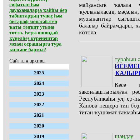
майҙансыҡ ҡалала 
сифатын һәм
дауаханаларҙа ҡайһы бер
ҡулланыласаҡ, мәҫәлән,
табиптарҙың тупаҫ һәм
музыканттар сығышта
битараф мөнәсәбәтен
балалар байрамдары, х
ҡаты тәнҡит утына
көтөлә.
тотто. Һеҙгә ошондай
күңелһеҙ күренештәр
менән осрашырға тура
килгәне бармы?
тураһын ә
Сайттың архивы
ИСЕМЕҢ
ҠАЛЫР
2025
2024
Кесе в
законлаштырылған рә
2023
Республикаһы ул; ер-һ
2022
Капова пещера тип бо
тигән ҡушамат таҡмаһы
2021
2020
шаңдау
2019