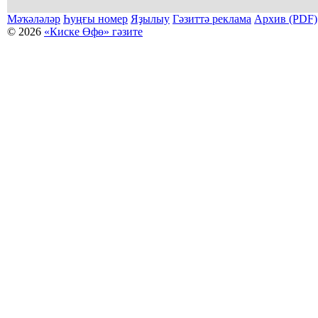
Мәҡәләләр
Һуңғы номер
Яҙылыу
Гәзиттә реклама
Архив (PDF)
© 2026
«Киске Өфө» гәзите
Мәҡәләләр күсермәһен алыу, күсереп баҫыу йәки материалды тулыраҡ файҙаланыу мәсьәләләре буйынса
Беҙҙең электрон адрес: kiskeufa@mail.ru