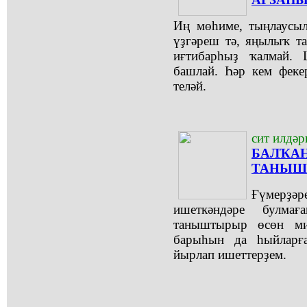
Иң мөһиме, тыңлаусыл
үҙгәреш тә, яңылыҡ т
иғтибарһыҙ ҡалмай.
башлай. Һәр кем фекер
теләй.
сит илдәр
БАЛҠАН
ТАНЫШТ
Ғүмерҙәр
ишеткәндәре булма
таныштырыр өсөн ми
барыһын да һыйларғ
йырлап ишеттерҙем.