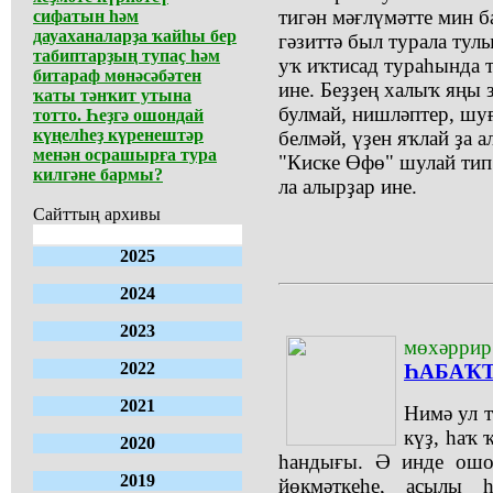
тигән мәғлүмәтте мин б
сифатын һәм
дауаханаларҙа ҡайһы бер
гәзиттә был турала тул
табиптарҙың тупаҫ һәм
уҡ иҡтисад тураһында 
битараф мөнәсәбәтен
ине. Беҙҙең халыҡ яңы 
ҡаты тәнҡит утына
булмай, нишләптер, шуғ
тотто. Һеҙгә ошондай
күңелһеҙ күренештәр
белмәй, үҙен яҡлай ҙа а
менән осрашырға тура
"Киске Өфө" шулай тип 
килгәне бармы?
ла алырҙар ине.
Сайттың архивы
2025
2024
2023
мөхәррир
2022
ҺАБАҠ
2021
Нимә ул т
күҙ, һаҡ 
2020
һандығы. Ә инде ошо
2019
йөкмәткеһе, асылы һ