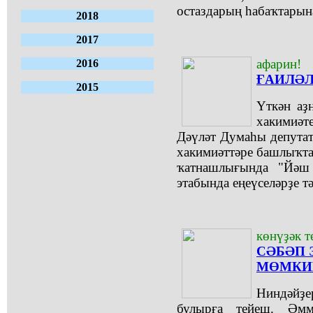
остаздарың һабаҡтарына
2018
2017
афарин!
2016
ҒАИЛӘЛ
2015
Үткән аҙ
хакимиә
Дәүләт Думаһы депута
хакимиәттәре башлыҡт
ҡатнашлығында "Йәш 
этабында еңеүселәрҙе т
көнүҙәк т
СӘБӘП 
МӨМКИ
Ниндәйҙ
булырға тейеш. Әмм