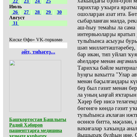
хаҡындағы оҙон-оҙон м
22
|
23
|
24
|
25
Июль
тарихтар уҡырға яратм
26
|
27
|
28
|
29
|
30
ошоларҙан азат итә. Бө
Август
сыбарланған мәлдә, рек
31
аш-һыу темаһы ла сама 
интервьюларҙы яратып 
Киске Өфө» VK-төркөмө
тулыһынса асыуҙы буры
шәп милләттәштәребеҙ, 
әйт, тиһәгеҙ...
бар икән, тип уйлап ҡуя
әһелдәре менән әңгәмәл
Тарихҡа бәйле материал
һуңғы ваҡытта "Улар а
менән баҫылғандары кү
беҙ был гәзит менән бе
ла уның ыңғай яҡтарын
Хәҙер бер нисә теләгем
бөгөнгө көндә гәзит у
тулыһынса аҡлаған ижти
Башҡортостан Башлығы
өсөнсө биттә, мәҫәлән, 
Радий Хәбиров
ваҡиғалар хаҡында ана
пациенттарға медицина
йышыраҡ булһын ине. Сө
хеҙмәте күрһәтеү