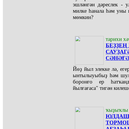
эшләнгән дәреслек - 
милке һанала һәм уны 
мөмкин?
тарихи х
БЕҘҘЕҢ
САУҘАГӘ
СӘНӘҒӘ
Йөҙ йыл элекке лә, еге
ынтылыуыбыҙ һәм шул 
боронғо ер һатҡан
йылғағаса" тигән килеш
ҡыҙыҡлы 
ЮЛДАШ"
ТОРМОШ
АҒЗАҺЫ 