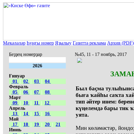
Мәҡәләләр
Һуңғы номер
Яҙылыу
Гәзиттә реклама
Архив (PDF)
Беҙҙең номерҙар
№45, 11 - 17 ноябрь, 2017
2026
ЗАМА
Ғинуар
01
|
02
|
03
|
04
Февраль
Был баҫма тулыһынса
05
|
06
|
07
|
08
быға ҡайһы саҡта ха
Март
тип әйтер инем: бере
09
|
10
|
11
|
12
күңелемдә бары тик ҡ
Апрель
13
|
14
|
15
|
16
уята.
Май
17
|
18
|
19
|
20
|
21
Мин көләмәстәр, йондо
Июнь