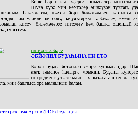
Кеше һәр ваҡыт үҫергә, нимәгәлер ынтылырға
Шуға күрә мин кемгәлер эшләүҙән туҡтап, үҙ
ашланым. Баҡсаларҙы, шәхси йорт биләмәләрен тәртипкә ки
азонды һәм үләнде ҡырҡыу, ҡыуаҡтарҙы тәрбиәләү, емеш ағ
ормалап киҫеү, биләмәләрҙе тигеҙләү һәм башҡа ошондай хе
әҡдим иттем.
ил-йорт хәбәре
ӘБЙӘЛИЛ БУҘАҺЫНА НИ ЕТӘ!
Борон буҙаға бөтөнләй сүпрә ҡушмағандар. Шәк
аҙаҡ тәменсә һалырға мөмкин. Буҙаны күперте
ингредиент ул - эс майы. Һарыҡ-кәзәнекен дә ҡу
ула, мин башлыса эре малдыҡын һалам.
иттә реклама
Архив (PDF)
Редакция
ы тулыраҡ файҙаланыу мәсьәләләре буйынса «Киске Өфө» гәзите редакцияһына мөрәжәғәт итергә.