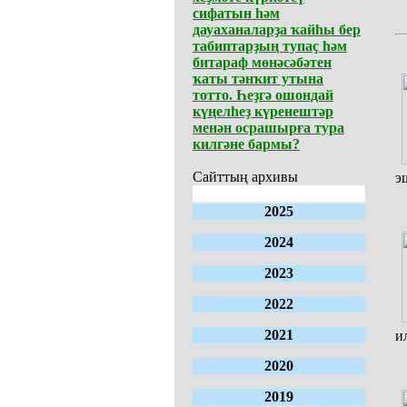
сифатын һәм
дауаханаларҙа ҡайһы бер
табиптарҙың тупаҫ һәм
битараф мөнәсәбәтен
ҡаты тәнҡит утына
тотто. Һеҙгә ошондай
күңелһеҙ күренештәр
менән осрашырға тура
килгәне бармы?
Сайттың архивы
э
2025
2024
2023
2022
2021
и
2020
2019