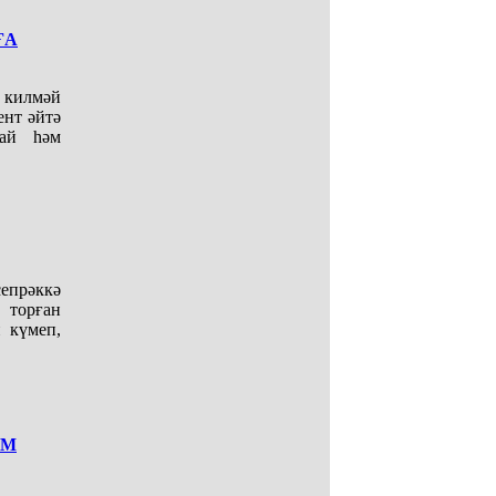
ҒА
 килмәй
ент әйтә
ай һәм
сепрәккә
 торған
 күмеп,
ӘМ