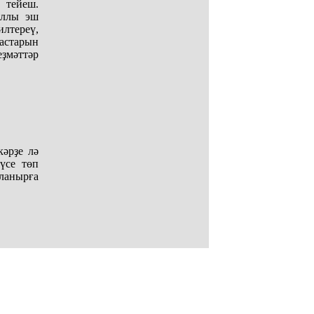
 тейеш.
аллы эш
лтереү,
астарын
ҙмәттәр
әрҙе лә
үсе төп
лланырға