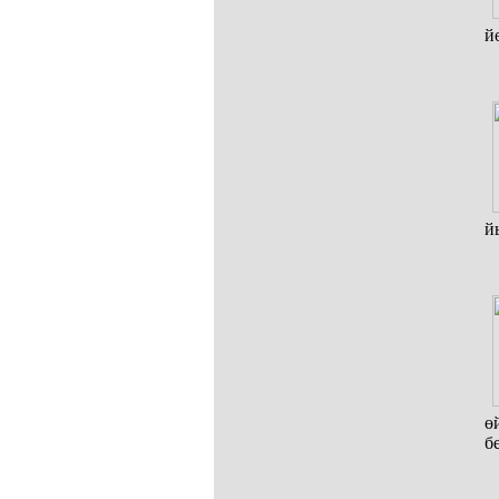
й
й
ө
б