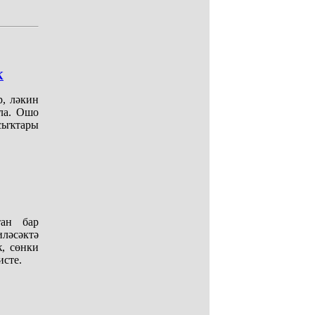
К
р, ләкин
ла. Ошо
сыҡтары
тан бар
ләсәктә
, сөнки
исте.