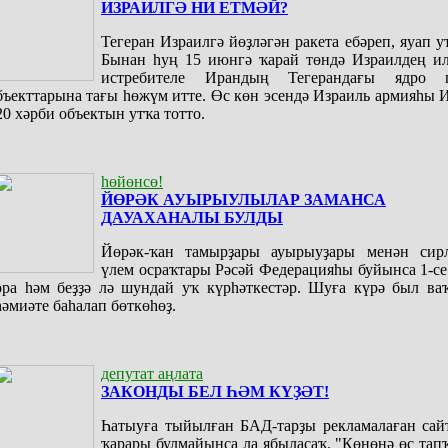
ИЗРАИЛГӘ НИ ЕТМӘЙ?
Тегеран Израилгә йөҙләгән ракета ебәреп, яуап у
Бынан һуң 15 июнгә ҡарай төндә Израилдең ил
истребителе Ирандың Тегерандағы ядро 
бъекттарына тағы һөжүм итте. Өс көн эсендә Израиль армияһы
20 хәрби объектын утҡа тотто.
һөйөнсө!
ЙӨРӘК АУЫРЫУЛЫЛАР ЗАМАНСА
ДАУАХАНАЛЫ БУЛДЫ
Йөрәк-ҡан тамырҙары ауырыуҙары менән сир
үлем осраҡтары Рәсәй Федерацияһы буйынса 1-с
ора һәм беҙҙә лә шундай уҡ күрһәткестәр. Шуға күрә был ва
һәмиәте баһалап бөткөһөҙ.
депутат аңлата
ЗАКОНДЫ БЕЛ ҺӘМ КҮҘӘТ!
Һатыуға тыйылған БАД-тарҙы рекламалаған сайт
ҡарары булмайынса ла ябыласаҡ. "Көнөнә өс та