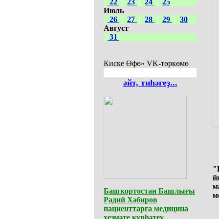
22
|
23
|
24
|
25
Июль
26
|
27
|
28
|
29
|
30
Август
31
Киске Өфө» VK-төркөмө
әйт, тиһәгеҙ...
"
й
м
Башҡортостан Башлығы
м
Радий Хәбиров
пациенттарға медицина
хеҙмәте күрһәтеү