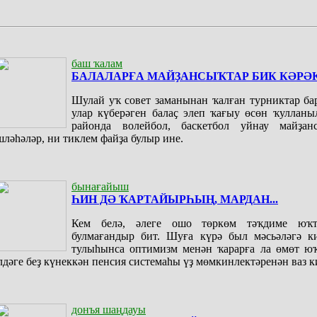
баш ҡалам
БАЛАЛАРҒА МАЙҘАНСЫҠТАР БИК КӘРӘ
Шулай уҡ совет заманынан ҡалған турниктар ба
улар күберәген балаҫ элеп ҡағыу өсөн ҡулланы
районда волейбол, баскетбол уйнау майҙан
шләһәләр, ни тиклем файҙа булыр ине.
бынағайыш
ҺИН ДӘ ҠАРТАЙЫРҺЫҢ, МАРДАН...
Кем белә, әлеге ошо төркөм тәҡдиме юҡ
булмағандыр бит. Шуға күрә был мәсьәләгә ки
тулыһынса оптимизм менән ҡарарға ла өмөт юҡ
лдәге беҙ күнеккән пенсия системаһы үҙ мөмкинлектәренән ваз к
донъя шаңдауы