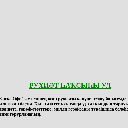
РУХИӘТ ҺАҠСЫҺЫ УЛ
Киске Өфө" - ул минең өсөн рухи аҙыҡ, күңелемде, йөрәгемде
ылытҡан баҫма. Был гәзитте уҡығанда үҙ халҡыңдың тарихы
әҙәниәте, ғөрөф-ғәҙәттәре, милли геройҙары тураһында беләһе
енән ғорурланаһың.