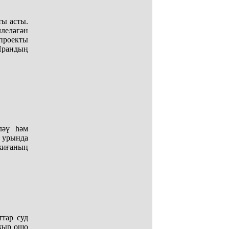
ты асты.
леләгән
проекты
 Ирандың
ләү һәм
е урында
ҡиғаның
тар суд
пҡыр ошо