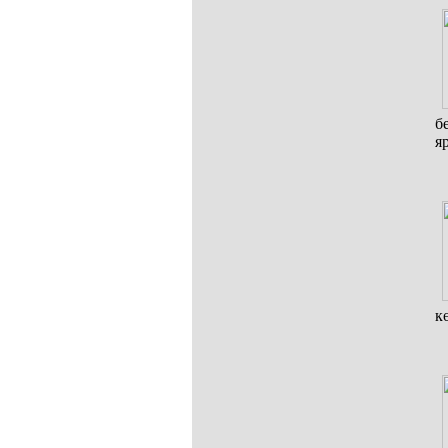
б
я
к