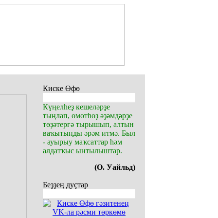
Киске Өфө
Күңелһеҙ кешеләрҙе
тыңлап, өмөтһөҙ әҙәмдәрҙе
төҙәтергә тырышып, алтын
ваҡытыңды әрәм итмә. Был
- ауырыу маҡсаттар һәм
алдатҡыс ынтылыштар.
(О. Уайльд)
Беҙҙең дуҫтар