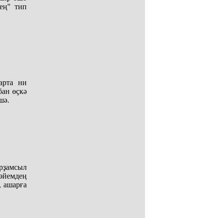
ең" тип
арта ни
ан өҫкә
шә.
рҙамсыл
сәйемдең
, ашарға