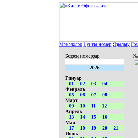
Мәҡәләләр
Һуңғы номер
Яҙылыу
Гәз
Беҙҙең номерҙар
№2
2026
Ғинуар
01
|
02
|
03
|
04
Февраль
05
|
06
|
07
|
08
Март
09
|
10
|
11
|
12
Апрель
13
|
14
|
15
|
16
Май
17
|
18
|
19
|
20
|
21
Июнь