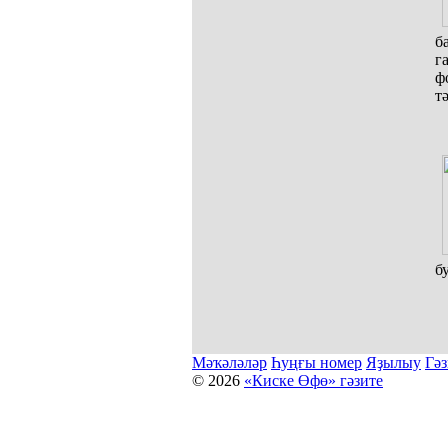
б
г
ф
т
б
Мәҡәләләр
Һуңғы номер
Яҙылыу
Гәз
© 2026
«Киске Өфө» гәзите
Мәҡәләләр күсермәһен алыу, күсереп баҫыу йәки материалд
Беҙҙең электрон адрес: kiskeufa@mail.ru