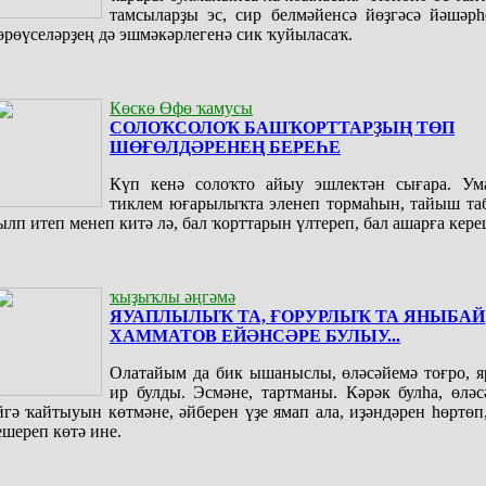
тамсыларҙы эс, сир белмәйенсә йөҙгәсә йәшәрһ
өрөүселәрҙең дә эшмәкәрлегенә сик ҡуйыласаҡ.
Көскө Өфө ҡамусы
СОЛОҠСОЛОҠ БАШҠОРТТАРҘЫҢ ТӨП
ШӨҒӨЛДӘРЕНЕҢ БЕРЕҺЕ
Күп кенә солоҡто айыу эшлектән сығара. Ум
тиклем юғарылыҡта эленеп тормаһын, тайыш таб
ылп итеп менеп китә лә, бал ҡорттарын үлтереп, бал ашарға кере
ҡыҙыҡлы әңгәмә
ЯУАПЛЫЛЫҠ ТА, ҒОРУРЛЫҠ ТА ЯНЫБАЙ
ХАММАТОВ ЕЙӘНСӘРЕ БУЛЫУ...
Олатайым да бик ышаныслы, өләсәйемә тоғро, я
ир булды. Эсмәне, тартманы. Кәрәк булһа, өлә
йгә ҡайтыуын көтмәне, әйберен үҙе ямап ала, иҙәндәрен һөртөп
ешереп көтә ине.