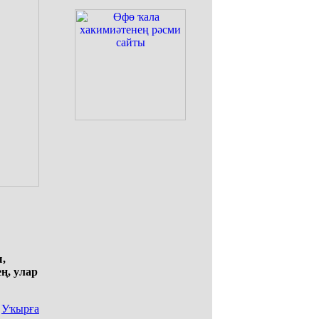
,
ң, улар
Уҡырға