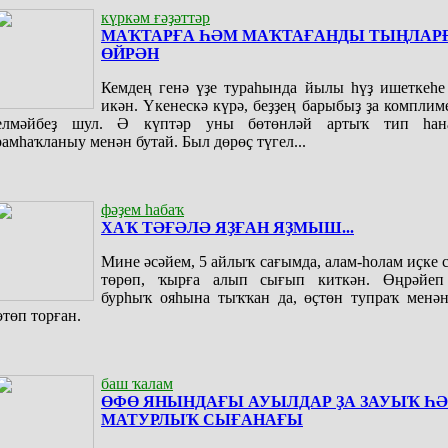
күркәм ғәҙәттәр
МАҠТАРҒА ҺӘМ МАҠТАҒАНДЫ ТЫҢЛАР
ӨЙРӘН
Кемдең генә үҙе тураһында йылы һүҙ ишеткеһе
икән. Үкенескә күрә, беҙҙең барыбыҙ ҙа комплим
елмәйбеҙ шул. Ә күптәр уны бөтөнләй артыҡ тип һан
рамһаҡланыу менән бутай. Был дөрөҫ түгел...
фәҙем һабаҡ
ХАҠ ТӘҒӘЛӘ ЯҘҒАН ЯҘМЫШ...
Мине әсәйем, 5 айлыҡ сағымда, алам-һолам иҫке 
төрөп, ҡырға алып сығып киткән. Өңрәйеп
бурһыҡ ояһына тыҡҡан да, өҫтөн тупраҡ менән
өтөп торған.
баш ҡалам
ӨФӨ ЯНЫНДАҒЫ АУЫЛДАР ҘА ЗАУЫҠ Һ
МАТУРЛЫҠ СЫҒАНАҒЫ