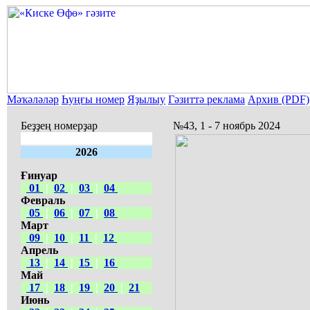
Мәҡәләләр
Һуңғы номер
Яҙылыу
Гәзиттә реклама
Архив (PDF)
Беҙҙең номерҙар
№43, 1 - 7 ноябрь 2024
2026
Ғинуар
01
|
02
|
03
|
04
Февраль
05
|
06
|
07
|
08
Март
09
|
10
|
11
|
12
Апрель
13
|
14
|
15
|
16
Май
17
|
18
|
19
|
20
|
21
Июнь