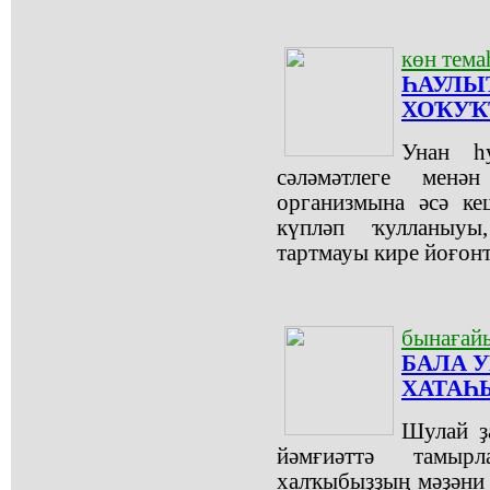
көн тем
ҺАУЛЫ
ХОҠУҠ
Унан һу
сәләмәтлеге мен
организмына әсә ке
күпләп ҡулланыуы,
тартмауы кире йоғон
бынағай
БАЛА 
ХАТАҺ
Шулай ҙ
йәмғиәттә тамыр
халҡыбыҙҙың мәҙәни 