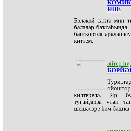
КОМИК
ИНЕ
Бәләкәй саҡта мин 
балалар баҡсаһында,
башҡортса аралашыу
киттем.
әйтер һү
БӨРЙӘ
Турис
ойошто
килтерелә. Яр бу
туғайҙарҙа үлән та
шешәләре һәм башҡа 