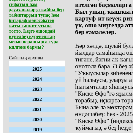
ителгән баҫмаларға
сифатын һәм
дауаханаларҙа ҡайһы бер
Был уның, ҡышҡылы
табиптарҙың тупаҫ һәм
картуф-ит кеүек ри
битараф мөнәсәбәтен
үк, ошо миҙгелдә ат
ҡаты тәнҡит утына
тотто. Һеҙгә ошондай
бер ғәмәлелер.
күңелһеҙ күренештәр
менән осрашырға тура
Һәр хәлдә, шулай бул
килгәне бармы?
йылдар самаһында ош
Сайттың архивы
тигәне, йәғни аҡ ҡағы
онотола бара. Ә беҙ ә
2025
"Уҡыусылар зиһененә
2024
уй һалыусы, уларҙы 
һығымталар яһатыус
2023
"Киске Өфө"гә яҙылма
2022
торабыҙ, иҫкәртә тор
Бына әле лә мөхтәрә
2021
өндәшәбеҙ: һеҙ - 202
2020
"Киске Өфө" (индекс
ҡуймағыҙ, ә беҙ һеҙҙ
2019