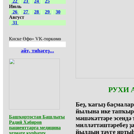
22
|
23
|
24
|
25
Июль
26
|
27
|
28
|
29
|
30
Август
31
Киске Өфө» VK-төркөмө
әйт, тиһәгеҙ...
РУХИ 
Беҙ, ҡағыҙ баҫмала
йылына ике тапҡыр
Башҡортостан Башлығы
мәшәҡәттәре эсендә
Радий Хәбиров
милләттәштәребеҙ ҙ
пациенттарға медицина
йылдың тәүге яртыһ
хеҙмәте күрһәтеү