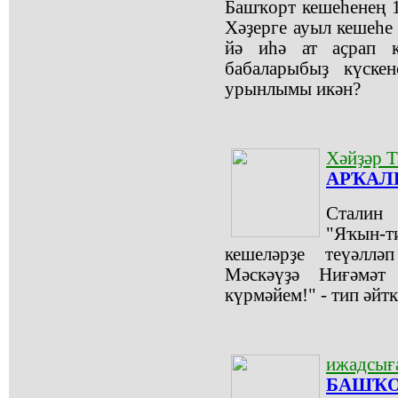
Башҡорт кешеһенең 1
Хәҙерге ауыл кешеһе
йә иһә ат аҫрап к
бабаларыбыҙ күскен
урынлымы икән?
Хәйҙәр 
АРҠАЛЫ
Сталин 
"Яҡын-т
кешеләрҙе теүәлл
Мәскәүҙә Ниғәмәт
күрмәйем!" - тип әйтк
ижадсыға
БАШҠО