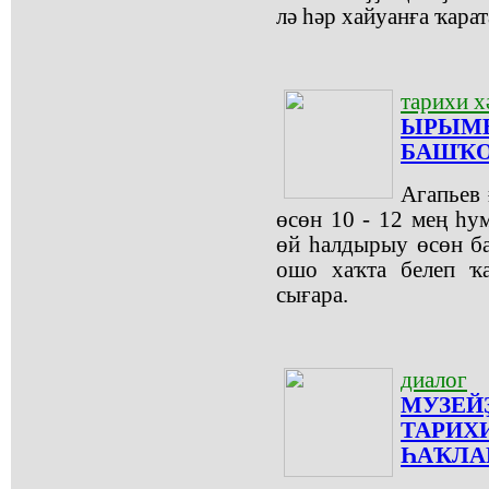
лә һәр хайуанға ҡара
тарихи х
ЫРЫМБ
БАШҠО
Агапьев 
өсөн 10 - 12 мең һум
өй һалдырыу өсөн б
ошо хаҡта белеп ҡ
сығара.
диалог
МУЗЕЙ
ТАРИХ
ҺАҠЛА