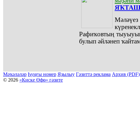
мәҙәни м
ЯҠТАШ
Мәләүе
күренекл
Рафиҡовтың тыуыуын
булып әйләнеп ҡайтам.
Мәҡәләләр
Һуңғы номер
Яҙылыу
Гәзиттә реклама
Архив (PDF)
© 2026
«Киске Өфө» гәзите
Мәҡәләләр күсермәһен алыу, күсереп баҫыу йәки материалды тулыраҡ файҙаланыу мәсьәләләре буйынса
Беҙҙең электрон адрес: kiskeufa@mail.ru