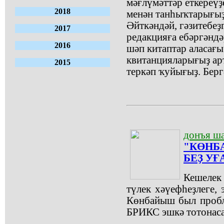
мәғлүмәттәр еткереүҙ
2018
менән танһыҡтарығы
Әйткәндәй, гәзитебеҙ
2017
редакцияға ебәргәндә
2016
шәп китаптар аласағы
квитанцияларығыҙ ар
2015
теркәп ҡуйығыҙ. Берг
донъя ш
"КӨНБ
БЕҘ УҒ
Кешелек
түлек хәүефһеҙлеге, 
Көнбайыш был пробле
БРИКС эшкә тотонаса