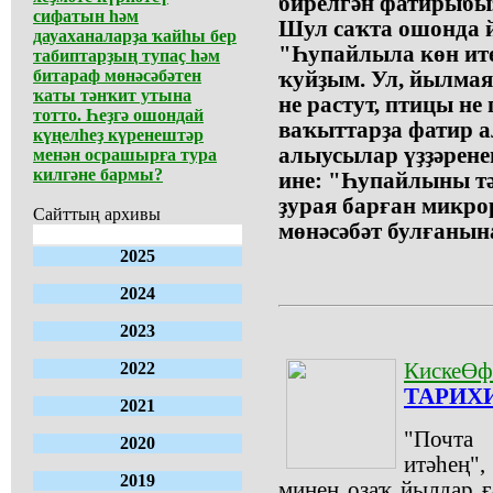
бирелгән фатирыбыҙ
сифатын һәм
Шул саҡта ошонда й
дауаханаларҙа ҡайһы бер
"Һупайлыла көн ите
табиптарҙың тупаҫ һәм
битараф мөнәсәбәтен
ҡуйҙым. Ул, йылмая 
ҡаты тәнҡит утына
не растут, птицы не
тотто. Һеҙгә ошондай
ваҡыттарҙа фатир 
күңелһеҙ күренештәр
алыусылар үҙҙәрен
менән осрашырға тура
килгәне бармы?
ине: "Һупайлыны т
ҙурая барған микро
Сайттың архивы
мөнәсәбәт булғаны
2025
2024
2023
2022
КискеӨф
ТАРИХИ
2021
"Почта
2020
итәһең"
2019
минең оҙаҡ йылдар ғ