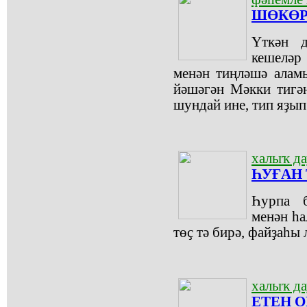
ШӨКӨР
Үткән д
кешеләр
менән тиңләшә алам
йәшәгән Мәкки тигә
шундай ине, тип яҙып
халыҡ д
ҺУҒАН
Һурпа 
менән һа
төҫ тә бирә, файҙаһы 
халыҡ д
ЕТЕН 