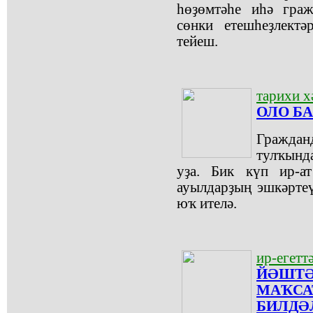
һөҙөмтәһе иһә граж
сөнки етешһеҙлектә
тейеш.
тарихи х
ОЛО БА
Гражд
тулҡынд
уҙа. Бик күп ир-ат
ауылдарҙың эшкәртеү
юҡ ителә.
ир-егетт
ЙӘШТӘ
МАҠСА
БИЛДӘ