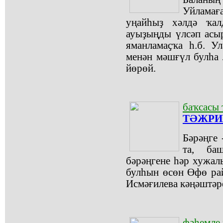
Уйламағ
уңайһыҙ хәлдә ҡал
ауыҙыңды үлсәп асыр
яманламаҫҡа һ.б. У
менән мәшғүл булһа 
йөрөй.
баҡсасы
ТӘЖРИ
Бәрәңге 
та, ба
бәрәңгене һәр хужа
булһын өсөн Өфө ра
Исмәғилева кәңәштәр
фәһемле 