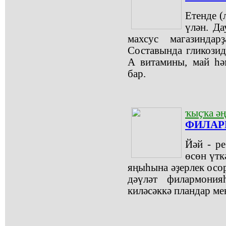
Етенде (
үлән. Да
махсус магазинда
Составында гликозид
А витамины, май һә
бар.
ҡыҫҡа әң
ФИЛАР
Йәй - ре
өсөн үтк
яңыһына әҙерлек осо
дәүләт филармони
киләсәккә пландар ме