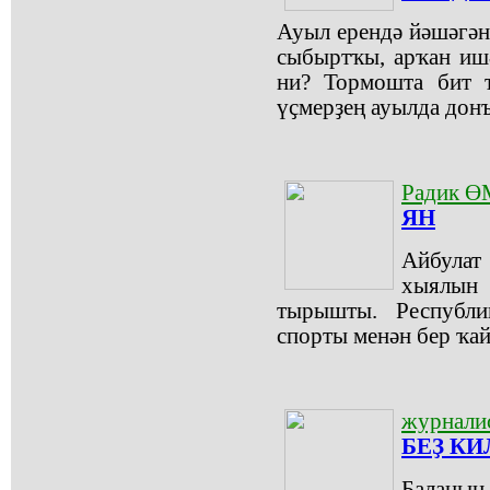
Ауыл ерендә йәшәгәнд
сыбыртҡы, арҡан ишә,
ни? Тормошта бит т
үҫмерҙең ауылда донъ
Радик 
ЯН
Айбулат
хыялын
тырышты. Республи
спорты менән бер ҡай
журналис
БЕҘ К
Баланың