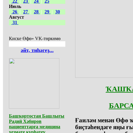
22
|
23
|
24
|
25
Июль
26
|
27
|
28
|
29
|
30
Август
31
Киске Өфө» VK-төркөмө
әйт, тиһәгеҙ...
ҠАШҠА
БАРСА
Башҡортостан Башлығы
Ғаиләм менән Өфө
Радий Хәбиров
биҫтәһендәге яңы ғы
пациенттарға медицина
хеҙмәте күрһәтеү