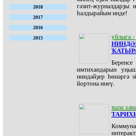
гәзит-журналдарҙы 
2018
һалдырайым инде!
2017
2016
уйлыға -
2015
НИНДӘ
ҠАТЫР
Берен
имтихандарын уңыш
ниндәйҙер һөнәргә 
йортона инеү.
ҡала хак
ТАРИХ
Коммуна
интерак