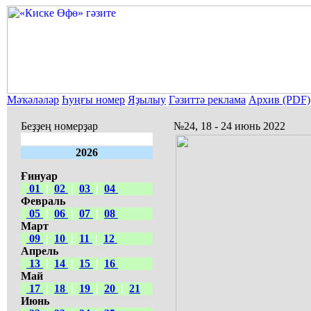
Мәҡәләләр
Һуңғы номер
Яҙылыу
Гәзиттә реклама
Архив (PDF)
Беҙҙең номерҙар
№24, 18 - 24 июнь 2022
2026
Ғинуар
01
|
02
|
03
|
04
Февраль
05
|
06
|
07
|
08
Март
09
|
10
|
11
|
12
Апрель
13
|
14
|
15
|
16
Май
17
|
18
|
19
|
20
|
21
Июнь