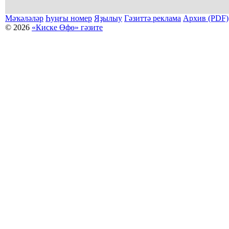
Мәҡәләләр
Һуңғы номер
Яҙылыу
Гәзиттә реклама
Архив (PDF)
© 2026
«Киске Өфө» гәзите
Мәҡәләләр күсермәһен алыу, күсереп баҫыу йәки материалды тулыраҡ файҙаланыу мәсьәләләре буйынса
Беҙҙең электрон адрес: kiskeufa@mail.ru