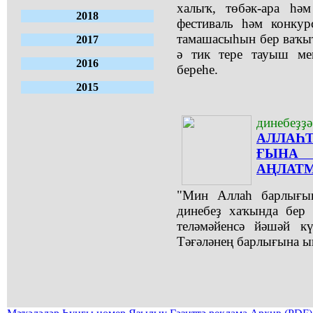
халыҡ, төбәк-ара һәм
2018
фестиваль һәм конку
тамашасыһын бер ваҡыт
2017
ә тик тере тауыш ме
2016
береһе.
2015
динебеҙҙә
АЛЛАҺ
ҒЫНА
АҢЛАТМ
"Мин Аллаһ барлығын
динебеҙ хаҡында бер 
теләмәйенсә йәшәй кү
Тәғәләнең барлығына ы