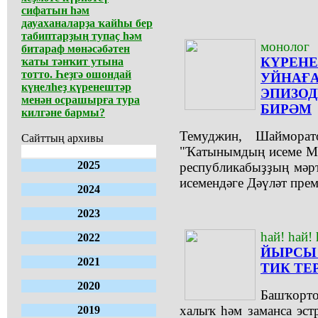
сифатын һәм
дауаханаларҙа ҡайһы бер
табиптарҙың тупаҫ һәм
монолог
битараф мөнәсәбәтен
КҮРЕ
ҡаты тәнҡит утына
тотто. Һеҙгә ошондай
УЙНА
күңелһеҙ күренештәр
ЭПИЗО
менән осрашырға тура
БИРӘМ
килгәне бармы?
Темуджин, Шайморат
Сайттың архивы
"Ҡатынымдың исеме Мо
2025
республикабыҙҙың мәр
исемендәге Дәүләт пре
2024
2023
һай! һай! 
2022
ЙЫРС
2021
ТИК ТЕ
2020
Башҡорто
халыҡ һәм заманса эс
2019