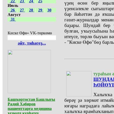
22
|
23
|
24
|
25
үҙең өсөн бер яңыл
Июль
үҙенсәлекле сығыштар
26
|
27
|
28
|
29
|
30
бар йәһәттән дә яҡш
Август
31
гәзит-журналдар менән
баҙары. Шундай бер 
булған, уҡыусыһына һ
Киске Өфө» VK-төркөмө
итеүсе, төрлө быуын вә
- "Киске Өфө"бөҙ барл
әйт, тиһәгеҙ...
тураһын ә
ШУНДА
ҺӨЙӨҮ
Халыҡҡа
Башҡортостан Башлығы
берәү ҙә хөрмәт итмәй
Радий Хәбиров
юғары наградаға лайы
пациенттарға медицина
халыҡҡа ярамһаҡланып т
хеҙмәте күрһәтеү