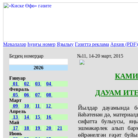
Мәҡәләләр
Һуңғы номер
Яҙылыу
Гәзиттә реклама
Архив (PDF)
Беҙҙең номерҙар
№11, 14-20 март, 2015
2026
КАМ
Ғинуар
01
|
02
|
03
|
04
Февраль
ДАУАМ ИТЕ
05
|
06
|
07
|
08
Март
09
|
10
|
11
|
12
Йылдар дауамында б
Апрель
йәһәтенән дә, материал
13
|
14
|
15
|
16
сифатта булыусы, яң
Май
эшмәкәрлек алып барм
17
|
18
|
19
|
20
|
21
Июнь
өйрәнелгән ғәҙәт буй