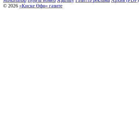
Мәҡәләләр
Һуңғы номер
Яҙылыу
Гәзиттә реклама
Архив (PDF)
© 2026
«Киске Өфө» гәзите
Мәҡәләләр күсермәһен алыу, күсереп баҫыу йәки материалды тулыраҡ файҙаланыу мәсьәләләре буйынса
Беҙҙең электрон адрес: kiskeufa@mail.ru