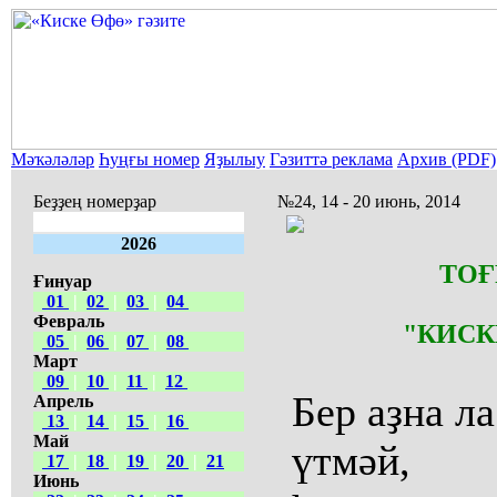
Мәҡәләләр
Һуңғы номер
Яҙылыу
Гәзиттә реклама
Архив (PDF)
Беҙҙең номерҙар
№24, 14 - 20 июнь, 2014
2026
ТОҒ
Ғинуар
01
|
02
|
03
|
04
Февраль
"КИСК
05
|
06
|
07
|
08
Март
09
|
10
|
11
|
12
Бер аҙна ла
Апрель
13
|
14
|
15
|
16
Май
үтмәй,
17
|
18
|
19
|
20
|
21
Июнь