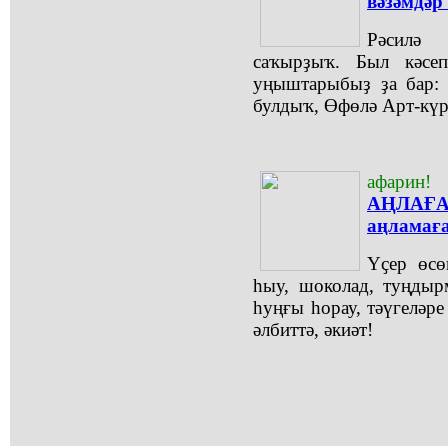
вәзәмдәр 
Рәсилә 
саҡырҙыҡ. Был кәсе
уңыштарыбыҙ ҙа бар:
булдыҡ, Өфөлә Арт-күр
афарин!
АҢЛАҒА
аңламаға
Үҫер өсө
һыу, шоколад, туңдыр
һуңғы һорау, тәүгеләре 
әлбиттә, әкиәт!