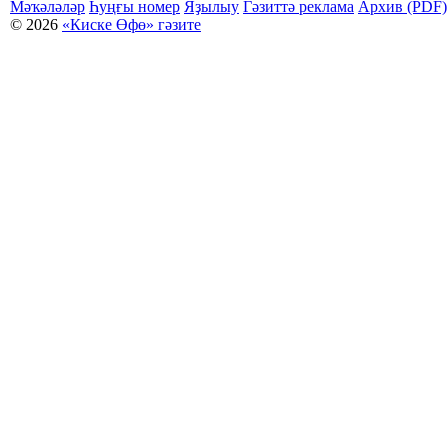
Мәҡәләләр
Һуңғы номер
Яҙылыу
Гәзиттә реклама
Архив (PDF)
© 2026
«Киске Өфө» гәзите
Мәҡәләләр күсермәһен алыу, күсереп баҫыу йәки материалды тулыраҡ файҙаланыу мәсьәләләре буйынса
Беҙҙең электрон адрес: kiskeufa@mail.ru