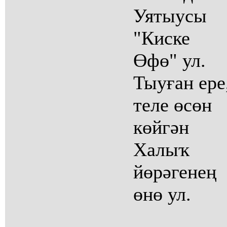
Уятыусы
"Киске
Өфө" ул.
Тыуған ере
теле өсөн
көйгән
Халыҡ
йөрәгенең
өнө ул.