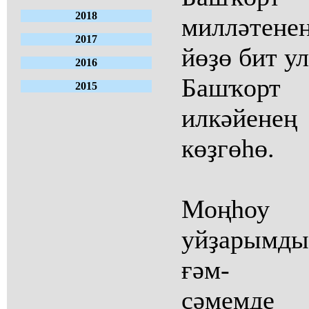
2018
милләтене
2017
йөҙө бит ул
2016
Башҡорт
2015
илкәйенең
көҙгөһө.
Моңһоу
уйҙарымды
ғәм-
сәмемде