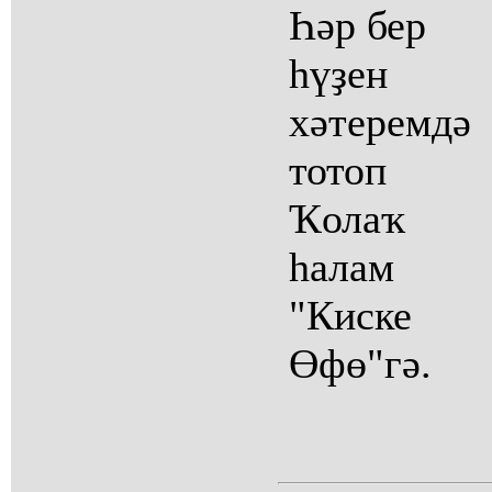
Һәр бер
һүҙен
хәтеремдә
тотоп
Ҡолаҡ
һалам
"Киске
Өфө"гә.