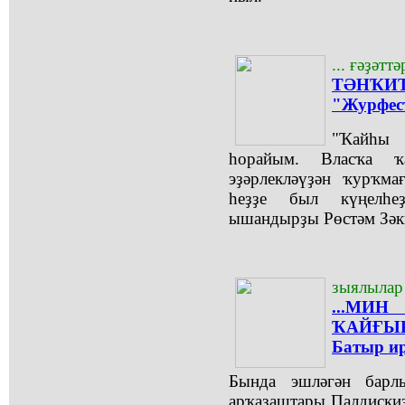
... ғәҙәтт
ТӘНҠИТ
"Журфес
"Ҡайһы 
һорайым. Власҡа ҡа
эҙәрлекләүҙән ҡурҡма
һеҙҙе был күңелһеҙ
ышандырҙы Рөстәм Зәк
зыялылар
...М
ҠАЙҒЫ
Батыр ир
Бында эшләгән бар
арҡаҙаштары Палдискиҙ