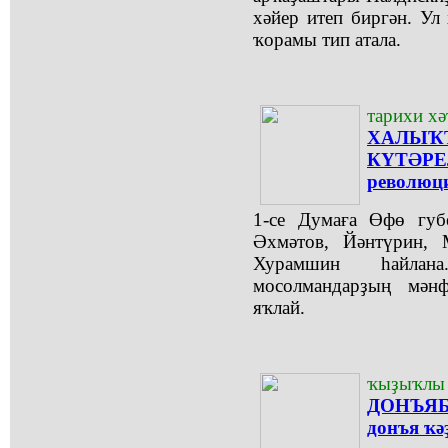
хәйер итеп биргән. Ул
ҡорамы тип атала.
тарихи х
ХАЛ
КҮТӘРЕЛ
революци
1-се Думаға Өфө губ
Әхмәтов, Йәнтүрин, М
Хурамшин һайлан
мосолмандарҙың мән
яҡлай.
ҡыҙыҡлы 
ДОНЪЯБ
донъя ҡә