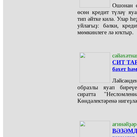
Ошонан с
өсөн кредит түләү яу
тип әйтке килә. Улар һе
уйлағыҙ: бәлки, кред
мөмкинлеге лә юҡтыр.
сәйәхәтна
СИТ ТАР
бәхет һә
Ләйсәнде
образлы яуап биреү
сиратта "Несломлен
Көндәлектәренә нигеҙлә
ағинәйҙәр
ВӘЗӘМД