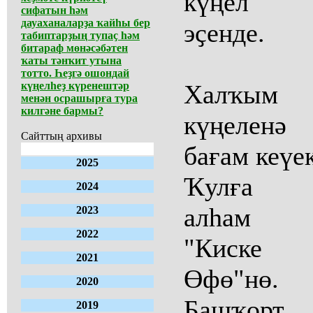
күңел
сифатын һәм
дауаханаларҙа ҡайһы бер
эҫенде.
табиптарҙың тупаҫ һәм
битараф мөнәсәбәтен
ҡаты тәнҡит утына
тотто. Һеҙгә ошондай
күңелһеҙ күренештәр
Халҡым
менән осрашырға тура
килгәне бармы?
күңеленә
Сайттың архивы
бағам кеүек
2025
Ҡулға
2024
алһам
2023
2022
"Киске
2021
Өфө"нө.
2020
Башҡорт
2019