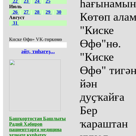
һағынамын
22
|
23
|
24
|
25
Июль
26
|
27
|
28
|
29
|
30
Көтөп ала
Август
31
"Киске
Киске Өфө» VK-төркөмө
Өфө"нө.
әйт, тиһәгеҙ...
"Киске
Өфө" тигә
йән
дуҫҡайға
Бер
Башҡортостан Башлығы
ҡараштан
Радий Хәбиров
пациенттарға медицина
хеҙмәте күрһәтеү