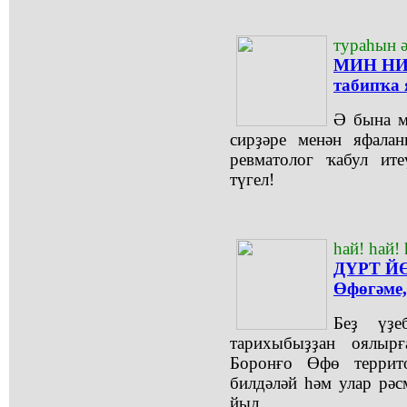
тураһын ә
МИН НИ
табипҡа
Ә бына м
сирҙәре менән яфалан
ревматолог ҡабул ит
түгел!
һай! һай! 
ДҮРТ ЙӨ
Өфөгәме,
Беҙ үҙе
тарихыбыҙҙан оялырғ
Боронғо Өфө террит
билдәләй һәм улар рәс
йыл.