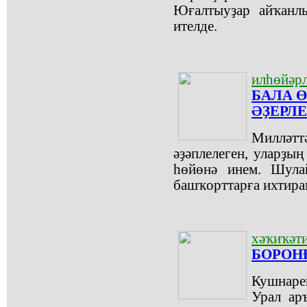
Юғалтыуҙар айҡанл
ителде.
илһөйәрл
БАЛА 
ӘҘЕРЛ
Милләт
әҙәплелеген, уларҙы
һөйөнә инем. Шула
башҡорттарға ихтира
хәҡиҡәт
БОРОН
Кушнаре
Урал ар