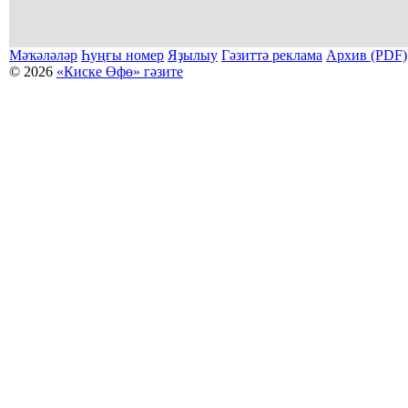
Мәҡәләләр
Һуңғы номер
Яҙылыу
Гәзиттә реклама
Архив (PDF)
© 2026
«Киске Өфө» гәзите
Мәҡәләләр күсермәһен алыу, күсереп баҫыу йәки материалды тулыраҡ файҙаланыу мәсьәләләре буйынса
Беҙҙең электрон адрес: kiskeufa@mail.ru