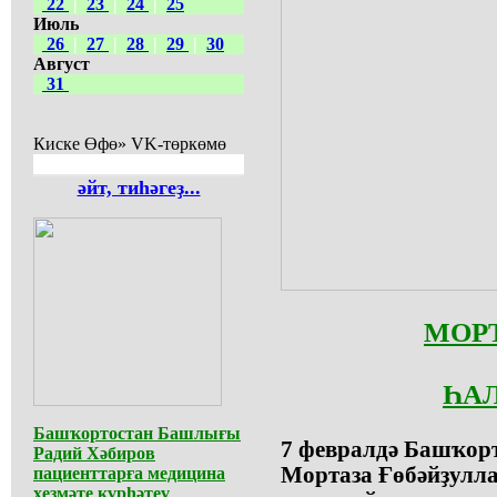
22
|
23
|
24
|
25
Июль
26
|
27
|
28
|
29
|
30
Август
31
Киске Өфө» VK-төркөмө
әйт, тиһәгеҙ...
МОР
ҺА
Башҡортостан Башлығы
7 февралдә Башҡорт
Радий Хәбиров
Мортаза Ғөбәйҙулл
пациенттарға медицина
хеҙмәте күрһәтеү