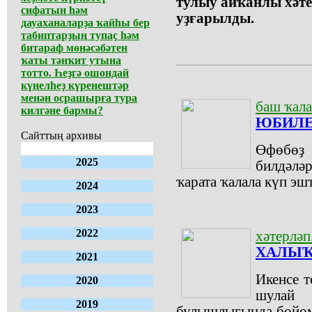
тулыу айҡанлы хәте
сифатын һәм
уҙғарылды.
дауаханаларҙа ҡайһы бер
табиптарҙың тупаҫ һәм
битараф мөнәсәбәтен
ҡаты тәнҡит утына
тотто. Һеҙгә ошондай
күңелһеҙ күренештәр
менән осрашырға тура
баш ҡал
килгәне бармы?
ЮБИЛЕЙ
Сайттың архивы
Өфөбөҙ
2025
билдәлә
ҡарата ҡалала күп э
2024
2023
2022
хәтерләп.
ХАЛЫҠ
2021
Икенсе т
2020
шулай 
2019
булышлығында бойом