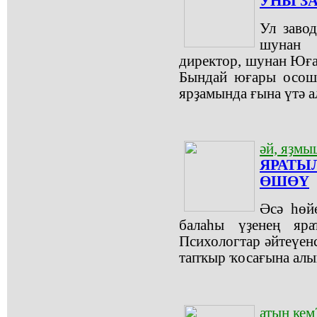
УНЫ ЗА
Ул заво
шунан 
директор, шунан Юға
Бындай юғары осош
ярҙамында ғына үтә а
әй, яҙмы
ЯРАТЫ
ӨШӨҮ
Әсә һөй
балаһы үҙенең яра
Психологтар әйтеүенс
тапҡыр ҡосағына алып
атың кем