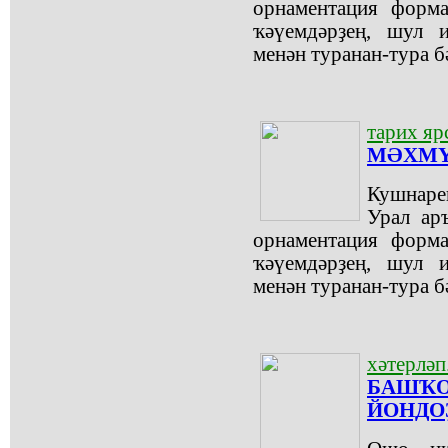
орнаментация форма
ҡәүемдәрҙең, шул и
менән туранан-тура б
тарих я
МӘХМҮ
Кушнаре
Урал ар
орнаментация форма
ҡәүемдәрҙең, шул и
менән туранан-тура б
хәтерләп.
БАШҠО
ЙОНДОҘ