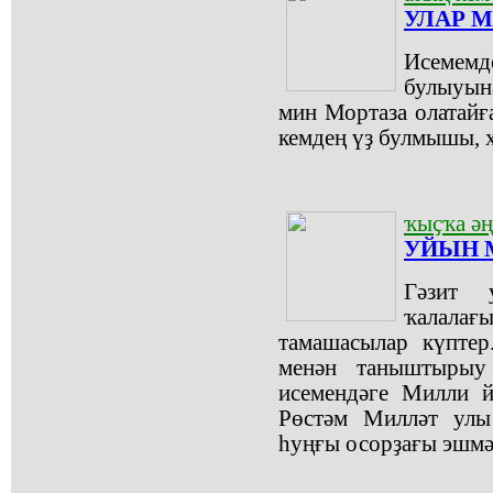
УЛАР 
Исемем
булыуына
мин Мортаза олатай
кемдең үҙ булмышы, 
ҡыҫҡа әң
УЙЫН М
Гәзит 
ҡалалағы
тамашасылар күпте
менән таныштыры
исемендәге Милли 
Рөстәм Милләт ул
һуңғы осорҙағы эшмә