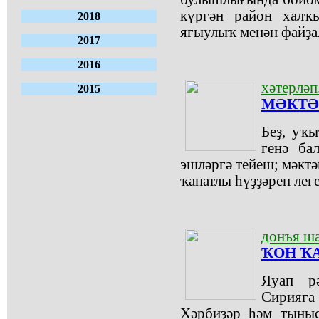
күргән район халҡ
2018
яғыулыҡ менән файҙа
2017
2016
хәтерләп.
2015
МӘКТӘ
Беҙ, уҡы
генә ба
эшләргә тейеш; мәктә
ҡанатлы һүҙҙәрен лег
донъя ш
ҠОН Ҡ
Яуап р
Сирияғ
Хәрбиҙәр һәм тыныс