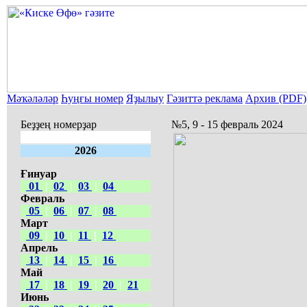
Мәҡәләләр
Һуңғы номер
Яҙылыу
Гәзиттә реклама
Архив (PDF)
Беҙҙең номерҙар
№5, 9 - 15 февраль 2024
2026
Ғинуар
01
|
02
|
03
|
04
Февраль
05
|
06
|
07
|
08
Март
09
|
10
|
11
|
12
Апрель
13
|
14
|
15
|
16
Май
17
|
18
|
19
|
20
|
21
Июнь