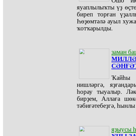
Ошо ик
яуаплылыҡты үҙ өҫтөг
биреп торған үҙалл
Һөҙөмтәлә ауыл хужа
ҡотҡарылды.
заман б
МИЛЛӘ
СӘНҒӘ
Ҡайһы 
нишләргә, яҙғанда
һорау тыуалыр. Лә
бирҙем, Аллаға шөк
тәбиғәтебеҙгә, һынлы
яҙыусы һ