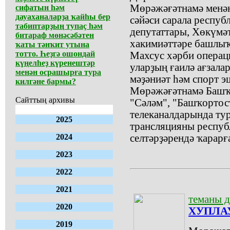
Мөрәжәғәтнамә менә
сифатын һәм
дауаханаларҙа ҡайһы бер
сәйәси сарала респу
табиптарҙың тупаҫ һәм
депутаттары, Хөкүмәт
битараф мөнәсәбәтен
хакимиәттәре башлыҡт
ҡаты тәнҡит утына
тотто. Һеҙгә ошондай
Махсус хәрби операц
күңелһеҙ күренештәр
уларҙың ғаилә ағзала
менән осрашырға тура
мәҙәниәт һәм спорт 
килгәне бармы?
Мөрәжәғәтнамә Башҡ
Сайттың архивы
"Сәләм", "Башҡортос
телеканалдарында тур
2025
трансляцияны респу
2024
селтәрҙәрендә ҡарарғ
2023
2022
2021
теманы д
2020
ХУПЛА
2019