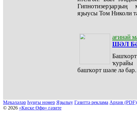
Гипнотизерҙарҙың
яҙыусы Том Николи т
ағинәй м
ШӘЛ Б
Башҡорт
ҡурайы 
башҡорт шәле лә бар.
Мәҡәләләр
Һуңғы номер
Яҙылыу
Гәзиттә реклама
Архив (PDF)
© 2026
«Киске Өфө» гәзите
Мәҡәләләр күсермәһен алыу, күсереп баҫыу йәки материалды тулыраҡ файҙаланыу мәсьәләләре буйынса
Беҙҙең электрон адрес: kiskeufa@mail.ru