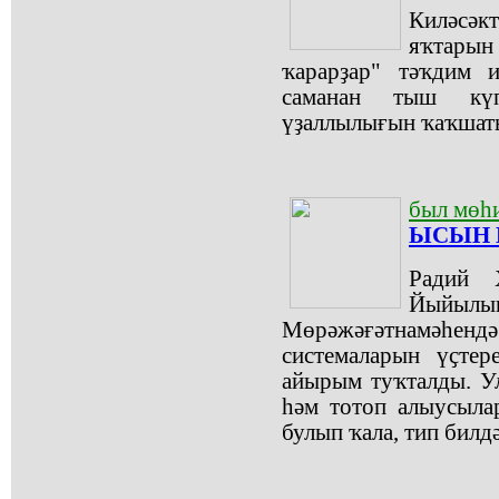
Киләсәк
яҡтарын 
ҡарарҙар" тәҡдим и
саманан тыш күп
үҙаллылығын ҡаҡшат
был мөһ
ЫСЫН 
Радий 
Йыйы
Мөрәжәғәтнамәһ
системаларын үҫтер
айырым туҡталды. У
һәм тотоп алыусыла
булып ҡала, тип билд