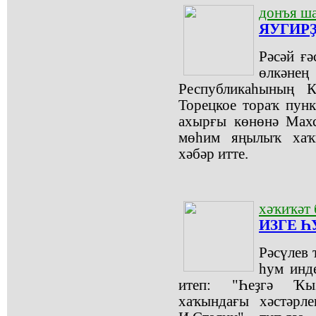
донъя ш
ЯУГИР
Рәсәй ғә
өлкәне
Республикаһының К
Торецкое тораҡ пунк
ахырғы көнөнә Мах
мөһим яңылыҡ хаҡ
хәбәр итте.
хәҡиҡәт
ИЗГЕ 
Рәсүлев 
һум инде
итеп: "Һеҙгә Ҡы
хаҡындағы хәстәрле