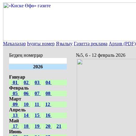
Мәҡәләләр
Һуңғы номер
Яҙылыу
Гәзиттә реклама
Архив (PDF)
Беҙҙең номерҙар
№5, 6 - 12 февраль 2026
2026
Ғинуар
01
|
02
|
03
|
04
Февраль
05
|
06
|
07
|
08
Март
09
|
10
|
11
|
12
Апрель
13
|
14
|
15
|
16
Май
17
|
18
|
19
|
20
|
21
Июнь