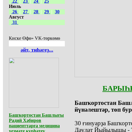
22
|
23
|
24
|
25
Июль
26
|
27
|
28
|
29
|
30
Август
31
Киске Өфө» VK-төркөмө
әйт, тиһәгеҙ...
БАРЫҺЫ
Башҡортостан Башл
йүнәлештәр, төп бу
Башҡортостан Башлығы
Радий Хәбиров
30 ғинуарҙа Башҡорт
пациенттарға медицина
Дәүләт Йыйылышы - 
хеҙмәте күрһәтеү