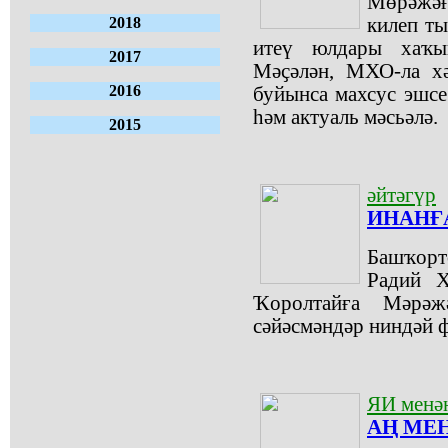
Мөрәжәғ
2018
килеп ты
итеү юлдары хаҡын
2017
Мәҫәлән, МХО-ла хә
2016
буйынса махсус эшс
һәм актуаль мәсьәлә.
2015
әйтәгүр
ИНАНҒ
Башҡор
Радий 
Ҡоролтайға Мәрәжә
сәйәсмәндәр ниндәй ф
ЯИ менә
АҢ МЕ