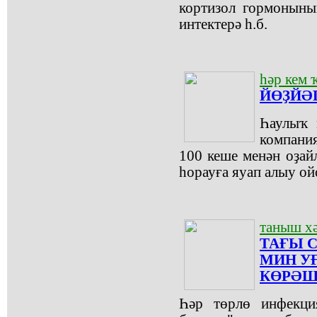
кортизол гормоныны
интектерә һ.б.
һәр кем 
ЙӨҘЙӘ
Һаулыҡ 
компания
100 кеше менән оҙай
һорауға яуап алыу о
таныш х
ТАҒЫ 
МИН У
КӨРӘ
Һәр төрлө инфекция