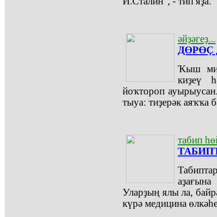
И.Сталин", - тип яҙа.
әйҙәгеҙ...
ДӨРӨҪ
Ҡыш миҙ
киҙеү 
йоҡтороп ауырыусан.
тыуа: тиҙерәк аяҡҡа 
табип һө
ТАБИП
Табипта
аҙағына
Уларҙың ялы ла, байр
күрә медицина өлкәһе