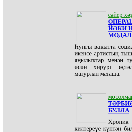
сәйер хә
ОПЕРА
ЙӘКИ 
МОДАЛ
Һуңғы ваҡытта социа
икенсе артистың ты
яңылыҡтар менән т
өсөн хирург өҫтәл
матурлап маташа.
мосолман
ТӘРБИӘ
БУЛЛА
Хроник 
килтереүе күптән би