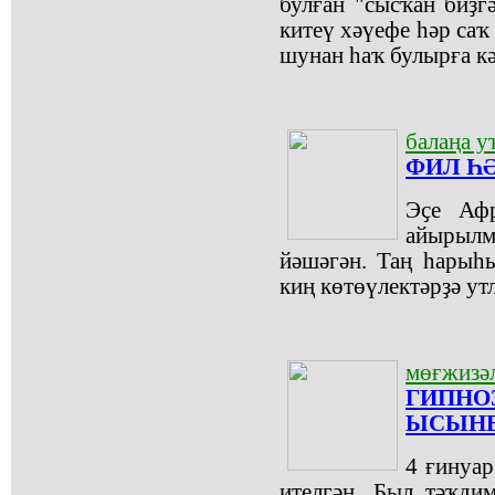
булған "сысҡан биҙг
китеү хәүефе һәр саҡ 
шунан һаҡ булырға кә
балаңа у
ФИЛ Һ
Эҫе Афр
айырылм
йәшәгән. Таң һарыһ
киң көтөүлектәрҙә ут
мөғжизәл
ГИПНО
ЫСЫН
4 ғинуар
ителгән. Был тәҡди