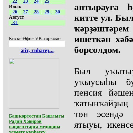
22
|
23
|
24
|
25
аптырауға 
Июль
26
|
27
|
28
|
29
|
30
китте ул. Бы
Август
31
ҡәрҙәштәре
ишеткән хәб
Киске Өфө» VK-төркөмө
борсолдом.
әйт, тиһәгеҙ...
Был уҡыты
уҡыусыһы бу
пенсия йәше
ҡатынҡайҙың
төн эсендә 
Башҡортостан Башлығы
Радий Хәбиров
ятыуы, икен
пациенттарға медицина
хеҙмәте күрһәтеү