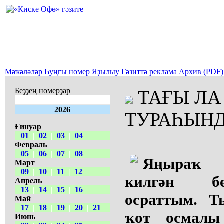
Мәҡәләләр
Һуңғы номер
Яҙылыу
Гәзиттә реклама
Архив (PDF)
Беҙҙең номерҙар
ТАҒЫ ЛА
2026
ТУРАҺЫН
Ғинуар
01
|
02
|
03
|
04
Февраль
05
|
06
|
07
|
08
Яңыраҡ 
Март
09
|
10
|
11
|
12
килгән б
Апрель
13
|
14
|
15
|
16
осраттым. Т
Май
17
|
18
|
19
|
20
|
21
ҡот осмалы 
Июнь