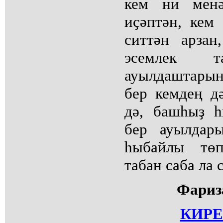
кем ни менә
иҫәптән, кем
ситтән арзан
эсемлек т
ауылдаштары
бер кемдең д
дә, башһыҙ һ
бер ауылдар
һыбайлы тө
табан саба ла с
Фари
КИРЕ