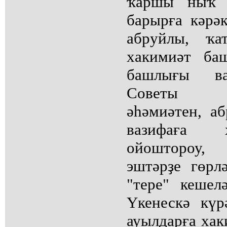
ҡаршы ныҡ 
барырға кәрә
абруйлы, ҡ
хакимиәт ба
башлығы ва
Советы д
әһәмиәтен, а
вазифаға 
ойоштороу,
эштәрҙе гөрл
"тере" кеше
Үкенескә күр
ауылдарға ха