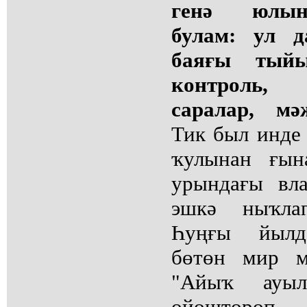
генә юлын
булам: ул д
баяғы тыйы
контроль,
саралар, мә
Тик был инде
ҡулынан ғын
урындағы вл
эшкә ныҡла
Һуңғы йылда
бөтөн мир м
"Айыҡ ауыл
ойоштороп,