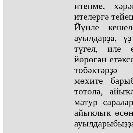
итепме, хәр
ителергә тейе
Йүнле кешел
ауылдарҙа, ү
түгел, иле
йөрөгән етәкс
төбәктәрҙә
мөхите бары
тотола, айы
матур саралар
айыҡлыҡ өсөн
ауылдарыбыҙҙа