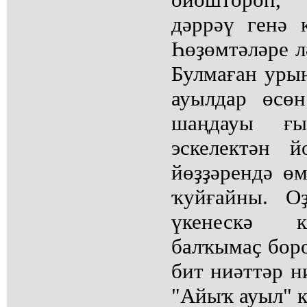
дәррәү генә 
Һөҙөмтәләре л
Булмаған урын
ауылдар өсө
шаңдауы ғ
эскелектән й
йөҙҙәрендә ө
ҡуйғайны. О
үкенескә к
балҡымаҫ боро
бит ниәттәр н
"Айыҡ ауыл" к