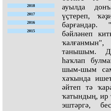
ауылда донъ
2018
үҫтереп, ҡә
2017
2016
барғандар. 
2015
бәйләнеп кит
ҡалғанмын"
танышым. Д
һаҡлап булм
шым-шым сам
хаҡында ишет
әйтеп тә ҡар
ҡатындың, ир 
эштәргә, бе