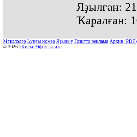
Яҙылған:
21
Ҡаралған:
1
Мәҡәләләр
Һуңғы номер
Яҙылыу
Гәзиттә реклама
Архив (PDF)
© 2026
«Киске Өфө» гәзите
Мәҡәләләр күсермәһен алыу, күсереп баҫыу йәки материалды тулыраҡ файҙаланыу мәсьәләләре буйынса
Беҙҙең электрон адрес: kiskeufa@mail.ru