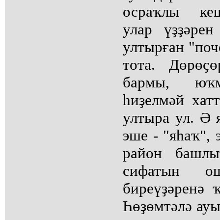
осраҡлы кеш
улар үҙҙәрен
ултырған "поч
тота. Дөрөҫ
бармы, юҡ
һиҙелмәй хат
ултыра ул. Ә
эше - "яһаҡ",
район башлы
сифатын о
биреүҙәренә 
Һөҙөмтәлә ауы