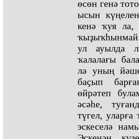
өсөн генә тото
ысын күңеле
кенә ҡуя ла,
ҡыҙыҡһынмай
ул ауылда л
ҡалалағы бал
лә уның йәш
баҫып барға
өйрәтеп була
әсәһе, туға
түгел, уларға
эскеселә нам
Эскенән күҙ