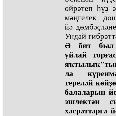
өйрәтеп һүҙ 
мәңгелек до
йә дөмбәҫләне
Ундай ғибрәтт
Ә бит был 
уйлай торға
яҡтылыҡ"тың
ла күренм
тереләй көйҙ
балаларын йө
эшлектән с
хәсрәттәргә 