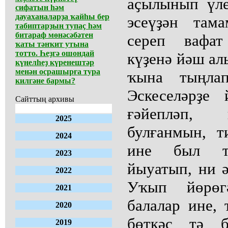
аҫылынып үле
сифатын һәм
дауаханаларҙа ҡайһы бер
эсеүҙән там
табиптарҙың тупаҫ һәм
битараф мөнәсәбәтен
сереп вафа
ҡаты тәнҡит утына
тотто. Һеҙгә ошондай
күҙенә йәш ал
күңелһеҙ күренештәр
менән осрашырға тура
ҡына тыңла
килгәне бармы?
Эскеселәрҙе 
Сайттың архивы
ғәйепләп,
2025
булғанмын, 
2024
ине был т
2023
йыуатып, ни ә
2022
Уҡып йөрөг
2021
балалар ине,
2020
бөткәс тә б
2019