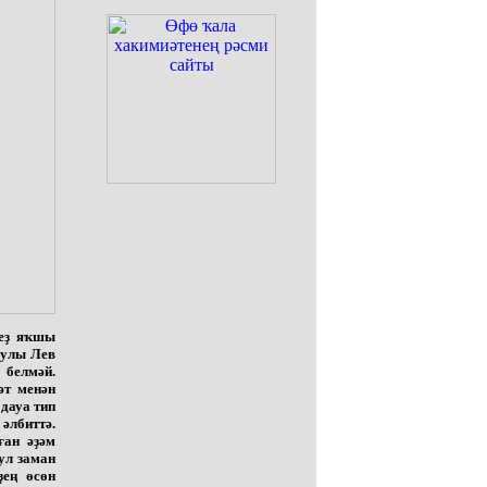
беҙ яҡшы
 улы Лев
 белмәй.
әт менән
дауа тип
әлбиттә.
ған әҙәм
ул заман
ҙең өсөн