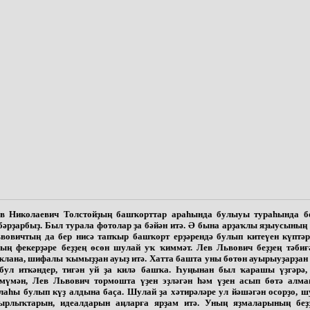
в Николаевич Толстойҙың башҡорттар араһында булыуы тураһында 
бәрҙарбыҙ. Был турала фотолар ҙа бәйән итә. Ә бына арҙаҡлы яҙыусының
вовичтың да бер нисә тапҡыр башҡорт ерҙәрендә булып китеүен күптәр
ың фекерҙәре беҙҙең өсөн шулай уҡ ҡиммәт. Лев Львович беҙҙең тәбиғ
ҡлана, шифалы ҡымыҙҙан ауыҙ итә. Хатта башта уны бөтөн ауырыуҙарҙан 
бул иткәндер, тигән уй ҙа килә башҡа. Һуңынан был ҡарашы үҙгәрә, 
мүмән, Лев Львович тормошта үҙен эҙләгән һәм үҙен асып бөтә алма
лаһы булып күҙ алдына баҫа. Шулай ҙа хәтирәләре ул йәшәгән осорҙо, ш
ырлыҡтарын, идеалдарын аңларға ярҙам итә. Уның яҙмаларының беҙ