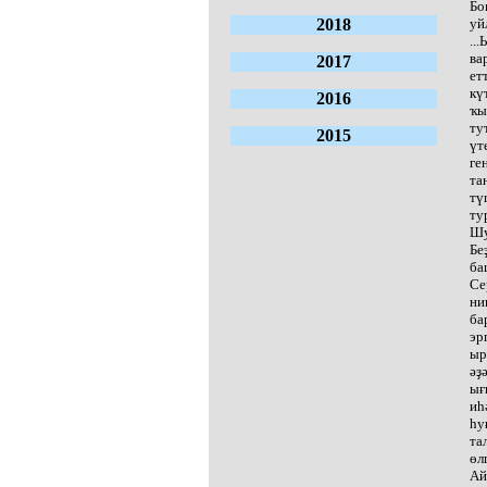
Бо
2018
уй
..
ва
2017
ет
кү
2016
ҡы
ту
2015
үт
ге
та
тү
ту
Шу
Бе
ба
Се
ни
ба
эр
ыр
әҙ
ығ
иһ
һу
та
өл
Ай