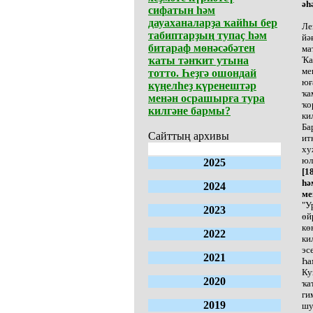
әһ
сифатын һәм
дауаханаларҙа ҡайһы бер
Ле
табиптарҙың тупаҫ һәм
йә
битараф мөнәсәбәтен
ма
ҡаты тәнҡит утына
Ҡа
ме
тотто. Һеҙгә ошондай
юғ
күңелһеҙ күренештәр
ҡа
менән осрашырға тура
ҡо
килгәне бармы?
ки
Ба
Сайттың архивы
ит
ху
юл
2025
[1
һә
2024
ме
"У
2023
өй
кө
2022
ки
эс
2021
Һа
Ку
2020
ҡа
ги
2019
шу