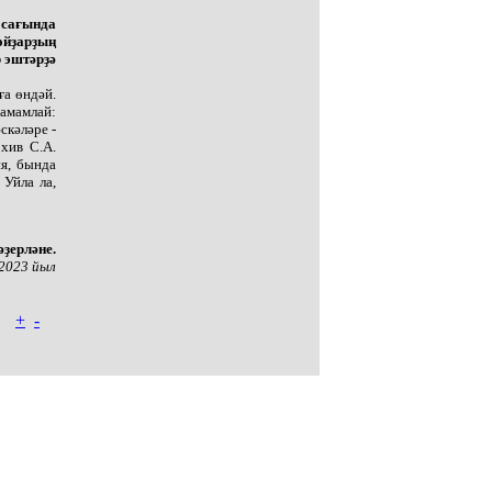
 сағында
ойҙарҙың
 эштәрҙә
ға өндәй.
амамлай:
скәләре -
хив С.А.
ня, бында
Уйла ла,
ҙерләне.
 2023 йыл
+
-