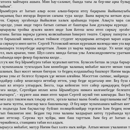
гатоеға ҡайтырға ашыға. Мин һау-сәләмәт, бында тағы ла бер-ике аҙна бул
лайым".
.Ырымбурға ат һатып алыр өсөн алыш-биреш итеү баҙарына йыйыныуыб
риҫының был яҡтарҙа йөрөгән сағына тура килде. Бына вариҫты көткән ауы
тек. Сиркәү эргәһендә йыйылған халыҡ араһында торам. Алыҫта ҡара са
тәрелде, унан инде тиргә батып сапҡан ат баштары һәм дуғалары күренде.
ңғыраулы тройка ауылға килеп инде һәм йәтеш кенә итеп сиркәү эргәһе
ҡтаны. Батша вариҫы үҙенең коляскаһынан һикереп төштө. Сиркәү паперты 
еп барышлай минең алтын төймәле студент мундирыма аптырап ҡарап алды
нә сиркәүгә инеп китте. Сергей Ухтомский менән күрешкән мәлемдә мин уға ва
нышырға теләүебеҙҙе аңғарттым. Ләкин ул ҡырҡа ҡаршы килде. Ул кеше күр
гел, ныҡ арыған, тине. Шул саҡта миндә батша улы Александровичты уратҡа
раһында кире фекер барлыҡҡа килде...
л уҡ кис беҙ Ырымбурға табан ҡуҙғалып киттек. Буласаҡ батша ла унда барыр
ҙ ҡунаҡханала туҡталдыҡ һәм көнөбөҙҙө ҡаланың мөһабәт мәсете менән та
шланыҡ. Был мәсет менән бигерәк тә беҙҙең юлдашыбыҙ башҡорт Нәғим ҡыҙ
режа уны ат белгесе булараҡ үҙе менән алғайны. Мәсеттән сыҡҡас, майҙанда
ндәйҙер сәйер кешеләргә иғтибар иттек, улар беҙҙе күҙәтәләр ине. Беҙ буш
рып ял итергә ултырҙыҡ. Бөхтә, таҙа кейенгән теге сәйер әҙәмдәрҙең бере
гәгә килде, Сергейҙан ипләп кенә Ырымбурға нимәгә килгәнебеҙҙе белеште
ғытырға", - күҙлеге аша яман итеп ҡарап Сергей шулай тип ыжғырҙы. Был һү
әмгә шул тиклем ныҡ тәъҫир итте, эргәлә ҡапыл ҡына бомба шартланымы ни!
ы-зығы ҡупты, кешеләр ҡаса башланылар. Ә беҙ кире ҡунаҡханаға ҡайтып кит
ә подъезда һәм баҫҡыстар буйлап полицейскийҙар теҙелгән һәм беҙҙең ном
ғып бикләнгән ине. Беҙҙән тиҙ генә ҡаланы ҡалдырып китеү тураһында ҡул
лап иттеләр. Сережа ҡул ҡуйҙы, мин баш тарттым. Һәм беҙ ат һатып а
гөрмәйенсә, станцияға табан юл алдыҡ.
ырыуса мөһабәт, матур Нәғим был хәлгә ныҡ көйҙө. Алтын менән уҡаланған 