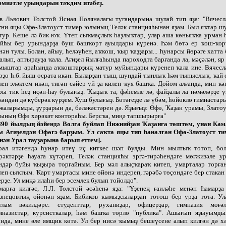
әмиәтле урындарын тәҡдим итәбеҙ.
в Львович Толстой Ясная Поляналағы туғандарына шулай тип яҙа: "Вячесла
ғни яңы Өфө-Златоуст тимер юлының Теләк станцияһынан яҙам. Был яҡтар ш
тур. Кеше лә бик юҡ. Үтеп сыҡмаҫлыҡ һаҙлыҡтар, улар аша көньяҡҡа урман 
йһы бер урындарҙа буш башҡорт ауылдары күренә. Һәм бөтә ер ҡош-ҡорт
нән тулы. Болан, айыу, һеләүһен, аҡҡош, ҡыр ҡаҙҙары... Һунарсы йөрәге хатта
алып, аптырауҙа ҡала. Ағиҙел йылғаһында пароходта барғанда ла, мәҫәлән, я
мыштар араһында аҡҡоштарҙың матур муйындары күренеп ҡала ине. Вячесла
рҙо һ.б. йыш осрата икән. Быларҙан тыш, шундай тынлыҡ һәм тыныслыҡ, ҡай 
леп эләктем икән, тигән сәйер уй ҙа килеп ҡуя башҡа. Дөйөм алғанда, мин ҡә
ры тик һеҙ иҫән-һау булығыҙ. Ҡыҙыҡ та, фәһемле лә, файҙалы ла нәмәләрҙе 
кәндән дә күберәк күрҙем. Хуш булығыҙ. Бөтәгеҙҙе лә үбәм, һөйөклө гимнаста
жаларымды, ҙурҙарын да, бәләкәстәрен дә. Яҙығыҙ: Өфө, Ҡаҙан урамы, Злато
ының Өфө хәрәкәт контораһы. Берсҡа, миңә тапшырырға"
890 йылдың йәйендә Волга буйлап Нижнийҙан Ҡаҙанға төштөм, унан Кам
м Ағиҙелдән Өфөгә барҙым. Ул саҡта яңы тип һаналған Өфө-Златоуст т
нән Урал тауҙарына барып еттем].
рал итәгендә һунар итеү иҫ киткес шәп булды. Мин мылтыҡ тотоп, бол
рәктәрҙе һауаға күтәреп, Теләк станцияһы эргә-тирәһендәге мөғжизәле у
ндәр буйы ҡыҙыра торғайным. Бер мәл алыҫҡараҡ китеп, умарталар торған
леп сыҡтым. Ҡарт умартасы мине өйөнә индереп, гәрәбә төҫөндәге бер стакан
ерҙе. Ул миңә илаһи бер эсемлек булып тойолдо".
марға килгәс, Л.Л. Толстой әсәһенә яҙа: "Үҙенең ғаиләһе менән Һамарҙа
знецовтың өйөнән яҙам. Бибиков ҡымыҙсыларҙан тотош бер урҙа тота. Ул
тлам вәкилдәре: студенттар, руханиҙар, офицерҙар, гимназия мөғәл
мназистар, курсисткалар, һәм башҡа төрлө "публика". Ашығып яҙыуымды
нда, мине әле ямщик көтә. Ул бер нисә ҡымыҙ бешеүсене алып килгән дә х