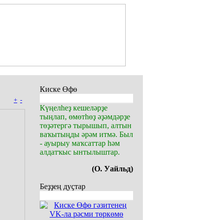
Киске Өфө
+
-
Күңелһеҙ кешеләрҙе
тыңлап, өмөтһөҙ әҙәмдәрҙе
төҙәтергә тырышып, алтын
ваҡытыңды әрәм итмә. Был
- ауырыу маҡсаттар һәм
алдатҡыс ынтылыштар.
(О. Уайльд)
Беҙҙең дуҫтар