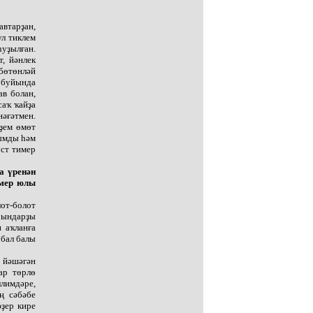
втарҙан,
ул тиклем
һуҙылған.
, йәнлек
 бөтөнләй
р буйында
в болан,
саҡ ҡайҙа
нәғәтмен.
үҙем өмөт
рымды һәм
уст тимер
а үренән
имер юлы
от-болот
рындарҙы
 аҡланға
 бал балы
 йәшәгән
ар төрлө
лимдәре,
ң сәбәбе
әҙер кире