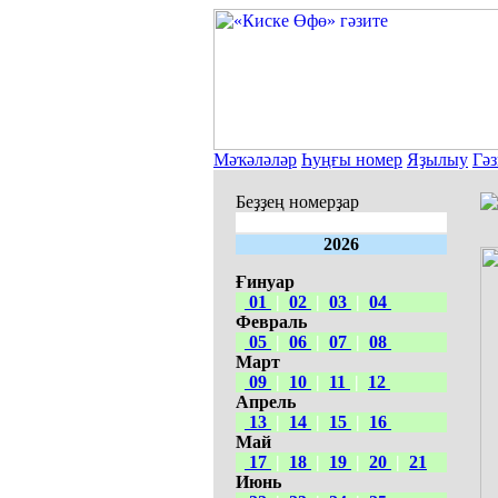
Мәҡәләләр
Һуңғы номер
Яҙылыу
Гәз
Беҙҙең номерҙар
2026
Ғинуар
01
|
02
|
03
|
04
Февраль
05
|
06
|
07
|
08
Март
09
|
10
|
11
|
12
Апрель
13
|
14
|
15
|
16
Май
17
|
18
|
19
|
20
|
21
Июнь