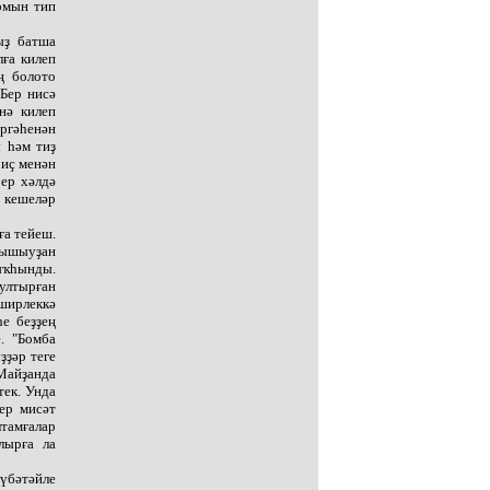
ырмын тип
ыҙ батша
лға килеп
ң болото
 Бер нисә
нә килеп
эргәһенән
 һәм тиҙ
риҫ менән
ер хәлдә
н кешеләр
ға тейеш.
нышыуҙан
ыҡһынды.
 ултырған
 ширлеккә
һе беҙҙең
. "Бомба
ҙҙәр теге
 Майҙанда
тек. Унда
ер мисәт
тамғалар
лырға ла
түбәтәйле