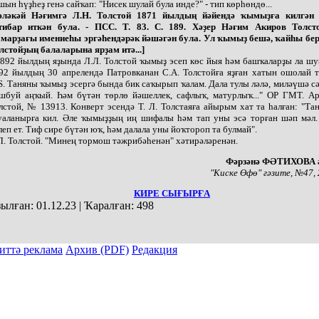
шын һүҙһеҙ генә сайҡап: "Нисек шулай була инде?" - тип көрһөндө...
әләкәй Нәғимгә Л.Н. Толстой 1871 йылдың йәйендә ҡымыҙға килгән
тибар иткән була. - ПСС. Т. 83. С. 189. Хәҙер Нәғим Акиров Толст
марҙағы имениеһы эргәһендәрәк йәшәгән була. Ул ҡымыҙ бешә, ҡайһы бер
лстойҙың балаларына ярҙам итә...]
.1892 йылдың яҙында Л.Л. Толстой ҡымыҙ эсеп көс йыя һәм башҡаларҙы ла шу
92 йылдың 30 апрелендә Патровканан С.А. Толстойға яҙған хатын ошолай т
.S. Таняны ҡымыҙ эсергә бында бик саҡырып ҡалам. Дала тулы ләлә, миләүшә сә
шбуй аңҡый. Һәм бүтән төрлө йәшеллек, сафлыҡ, матурлыҡ..." ОР ГМТ. Ар
лстой, № 13913. Конверт эсендә Т. Л. Толстаяға айырым хат та һалған: "Та
уаланырға кил. Әле ҡымыҙҙың иң шифалы һәм тап уны эсә торған шәп мәл. 
леп ет. Тиф сире бүтән юҡ, һәм далала уны йоҡтороп та булмай".
Л. Толстой. "Минең тормош тәжрибәһенән" хәтирәләренән.
Фәрзәнә ФӘТИХОВА ә
"Киске Өфө" гәзите, №47,
КИРЕ СЫҒЫРҒА
ылған:
01.12.23
|
Ҡаралған:
498
иттә реклама
Архив (PDF)
Редакция
ы тулыраҡ файҙаланыу мәсьәләләре буйынса «Киске Өфө» гәзите редакцияһына мөрәжәғәт итергә.