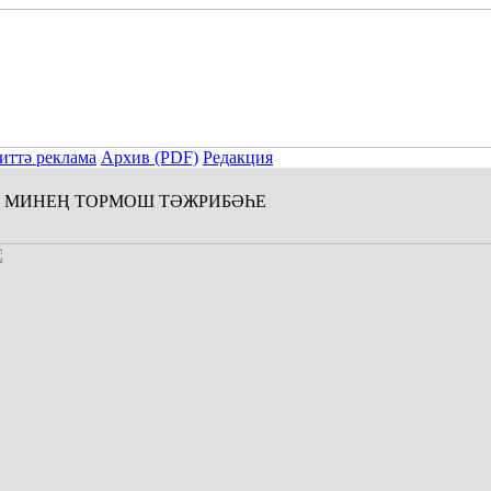
иттә реклама
Архив (PDF)
Редакция
МИНЕҢ ТОРМОШ ТӘЖРИБӘҺЕ