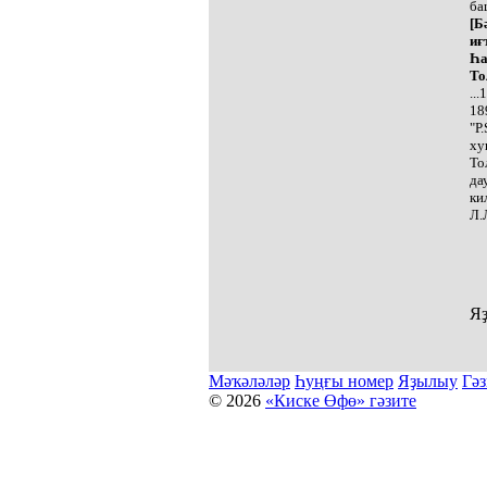
ба
[Б
иғ
Һа
То
..
18
"Р
ху
То
да
ки
Л.
Яҙ
Мәҡәләләр
Һуңғы номер
Яҙылыу
Гәз
© 2026
«Киске Өфө» гәзите
Мәҡәләләр күсермәһен алыу, күсереп баҫыу йәки материалд
Беҙҙең электрон адрес: kiskeufa@mail.ru