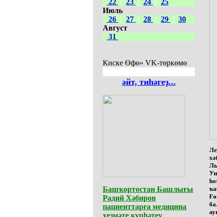
22
|
23
|
24
|
25
Июль
26
|
27
|
28
|
29
|
30
Август
31
Киске Өфө» VK-төркөмө
әйт, тиһәгеҙ...
Ле
хә
Ль
Ун
һо
Башҡортостан Башлығы
ҡа
Ғө
Радий Хәбиров
ба
пациенттарға медицина
ау
хеҙмәте күрһәтеү