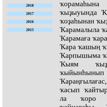
ҡорамаһына
2018
ҡыҙыуында Ҡ
2017
ҡоҙаһынан ҡы
2016
Ҡарамалыла ҡ
2015
Ҡарамаға ҡара
Ҡара ҡашың ҡ
Ҡарпышыма ҡ
Ҡыям ҡыҙа
ҡыйынһыны
Ҡараңғылаға
ҡасып ҡайтыр
ла ҡоро ҡ
ҡайнағаһы