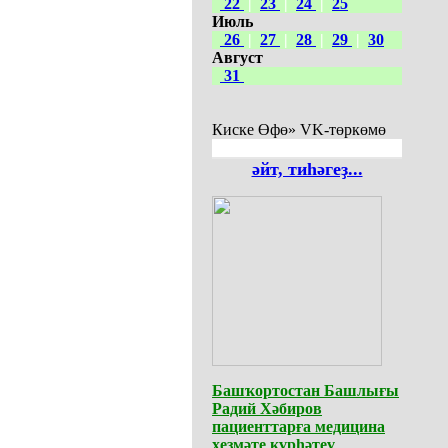
22
|
23
|
24
|
25
Июль
26
|
27
|
28
|
29
|
30
Август
31
Киске Өфө» VK-төркөмө
әйт, тиһәгеҙ...
Башҡортостан Башлығы
Радий Хәбиров
пациенттарға медицина
хеҙмәте күрһәтеү