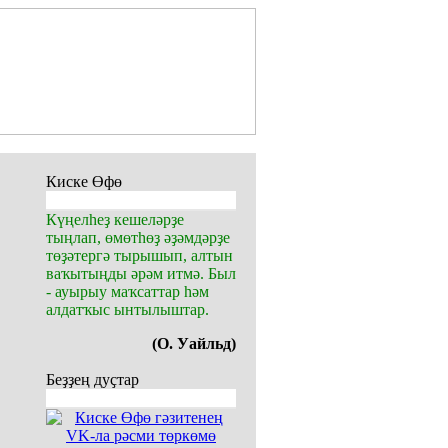
Киске Өфө
Күңелһеҙ кешеләрҙе
тыңлап, өмөтһөҙ әҙәмдәрҙе
төҙәтергә тырышып, алтын
ваҡытыңды әрәм итмә. Был
- ауырыу маҡсаттар һәм
алдатҡыс ынтылыштар.
(О. Уайльд)
Беҙҙең дуҫтар