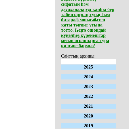
сифатын һәм
дауаханаларҙа ҡайһы бер
табиптарҙың тупаҫ һәм
битараф мөнәсәбәтен
ҡаты тәнҡит утына
тотто. Һеҙгә ошондай
күңелһеҙ күренештәр
менән осрашырға тура
килгәне бармы?
Сайттың архивы
2025
2024
2023
2022
2021
2020
2019