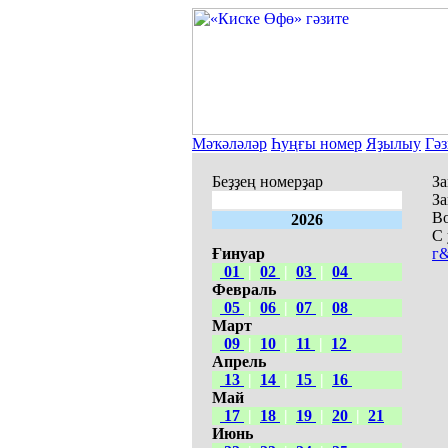
Мәҡәләләр
Һуңғы номер
Яҙылыу
Гәз
Беҙҙең номерҙар
За
За
Во
2026
С 
Ғинуар
г&
01
|
02
|
03
|
04
Февраль
05
|
06
|
07
|
08
Март
09
|
10
|
11
|
12
Апрель
13
|
14
|
15
|
16
Май
17
|
18
|
19
|
20
|
21
Июнь