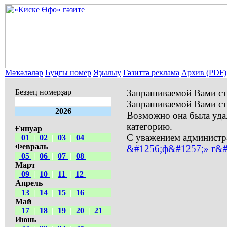
Мәҡәләләр
Һуңғы номер
Яҙылыу
Гәзиттә реклама
Архив (PDF)
Беҙҙең номерҙар
Запрашиваемой Вами ст
Запрашиваемой Вами ст
2026
Возможно она была уда
категорию.
Ғинуар
С уважением администр
01
|
02
|
03
|
04
Февраль
&#1256;ф&#1257;» г&#
05
|
06
|
07
|
08
Март
09
|
10
|
11
|
12
Апрель
13
|
14
|
15
|
16
Май
17
|
18
|
19
|
20
|
21
Июнь