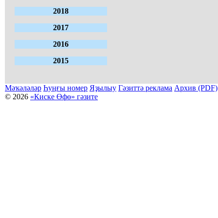
2018
2017
2016
2015
Мәҡәләләр
Һуңғы номер
Яҙылыу
Гәзиттә реклама
Архив (PDF)
© 2026
«Киске Өфө» гәзите
Мәҡәләләр күсермәһен алыу, күсереп баҫыу йәки материалды тулыраҡ файҙаланыу мәсьәләләре буйынса
Беҙҙең электрон адрес: kiskeufa@mail.ru