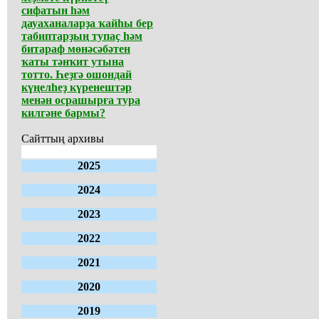
сифатын һәм
дауаханаларҙа ҡайһы бер
табиптарҙың тупаҫ һәм
битараф мөнәсәбәтен
ҡаты тәнҡит утына
тотто. Һеҙгә ошондай
күңелһеҙ күренештәр
менән осрашырға тура
килгәне бармы?
Сайттың архивы
2025
2024
2023
2022
2021
2020
2019