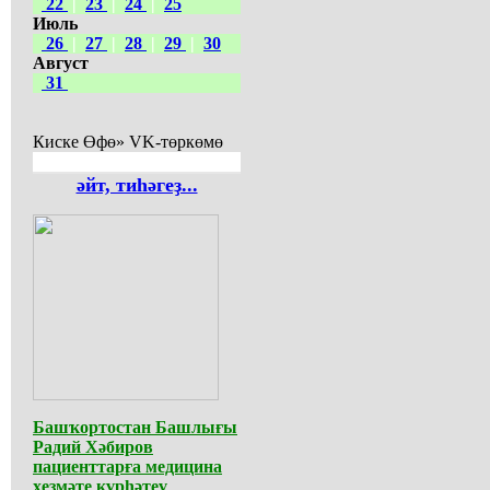
22
|
23
|
24
|
25
Июль
26
|
27
|
28
|
29
|
30
Август
31
Киске Өфө» VK-төркөмө
әйт, тиһәгеҙ...
Башҡортостан Башлығы
Радий Хәбиров
пациенттарға медицина
хеҙмәте күрһәтеү