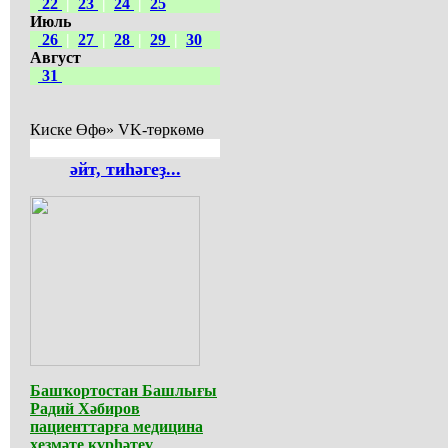
22
|
23
|
24
|
25
Июль
26
|
27
|
28
|
29
|
30
Август
31
Киске Өфө» VK-төркөмө
әйт, тиһәгеҙ...
Башҡортостан Башлығы
Радий Хәбиров
пациенттарға медицина
хеҙмәте күрһәтеү