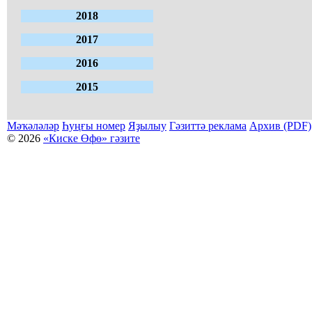
2018
2017
2016
2015
Мәҡәләләр
Һуңғы номер
Яҙылыу
Гәзиттә реклама
Архив (PDF)
© 2026
«Киске Өфө» гәзите
Мәҡәләләр күсермәһен алыу, күсереп баҫыу йәки материалды тулыраҡ файҙаланыу мәсьәләләре буйынса
Беҙҙең электрон адрес: kiskeufa@mail.ru