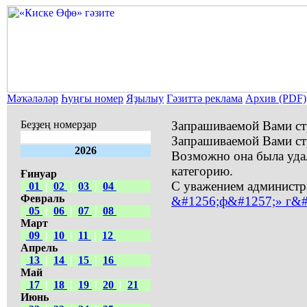
Мәҡәләләр
Һуңғы номер
Яҙылыу
Гәзиттә реклама
Архив (PDF)
Беҙҙең номерҙар
Запрашиваемой Вами ст
Запрашиваемой Вами ст
2026
Возможно она была уда
категорию.
Ғинуар
С уважением администр
01
|
02
|
03
|
04
Февраль
&#1256;ф&#1257;» г&#
05
|
06
|
07
|
08
Март
09
|
10
|
11
|
12
Апрель
13
|
14
|
15
|
16
Май
17
|
18
|
19
|
20
|
21
Июнь