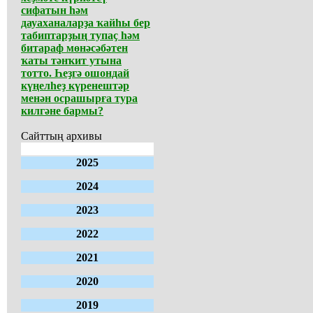
сифатын һәм
дауаханаларҙа ҡайһы бер
табиптарҙың тупаҫ һәм
битараф мөнәсәбәтен
ҡаты тәнҡит утына
тотто. Һеҙгә ошондай
күңелһеҙ күренештәр
менән осрашырға тура
килгәне бармы?
Сайттың архивы
2025
2024
2023
2022
2021
2020
2019