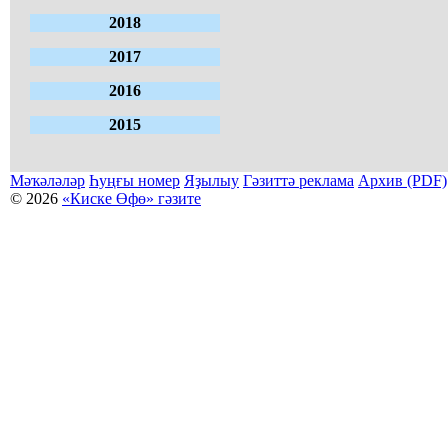
2018
2017
2016
2015
Мәҡәләләр
Һуңғы номер
Яҙылыу
Гәзиттә реклама
Архив (PDF)
© 2026
«Киске Өфө» гәзите
Мәҡәләләр күсермәһен алыу, күсереп баҫыу йәки материалды тулыраҡ файҙаланыу мәсьәләләре буйынса
Беҙҙең электрон адрес: kiskeufa@mail.ru