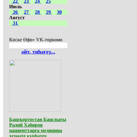
22
|
23
|
24
|
25
Июль
26
|
27
|
28
|
29
|
30
Август
31
Киске Өфө» VK-төркөмө
әйт, тиһәгеҙ...
Башҡортостан Башлығы
Радий Хәбиров
пациенттарға медицина
хеҙмәте күрһәтеү