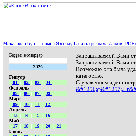
Мәҡәләләр
Һуңғы номер
Яҙылыу
Гәзиттә реклама
Архив (PDF)
Беҙҙең номерҙар
Запрашиваемой Вами ст
Запрашиваемой Вами ст
2026
Возможно она была уда
категорию.
Ғинуар
С уважением администр
01
|
02
|
03
|
04
Февраль
&#1256;ф&#1257;» г&#
05
|
06
|
07
|
08
Март
09
|
10
|
11
|
12
Апрель
13
|
14
|
15
|
16
Май
17
|
18
|
19
|
20
|
21
Июнь