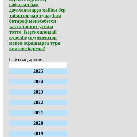
сифатын һәм
дауаханаларҙа ҡайһы бер
табиптарҙың тупаҫ һәм
битараф мөнәсәбәтен
ҡаты тәнҡит утына
тотто. Һеҙгә ошондай
күңелһеҙ күренештәр
менән осрашырға тура
килгәне бармы?
Сайттың архивы
2025
2024
2023
2022
2021
2020
2019