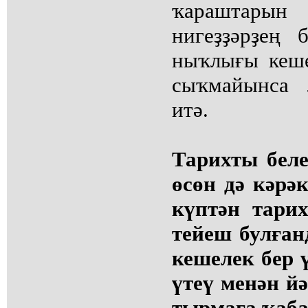
ҡараштарын
нигеҙҙәрҙең 
ныҡлығы кеше
сыҡмайынса 
итә.
Тарихты бел
өсөн дә кәрәк
күптән тари
тейеш булған
кешелек бер 
үтеү менән йә
тырмаға ҡаба