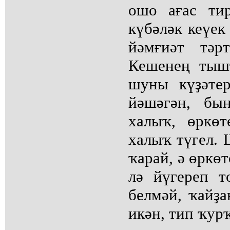
ошо ағас ти
күбәләк кеүек
йәмғиәт тәр
Кешенең тыш
шуны күҙәтер
йәшәгән, бы
халыҡ, өркөт
халыҡ түгел. 
ҡарай, ә өркө
лә йүгереп т
белмәй, ҡайҙа
икән, тип ҡур