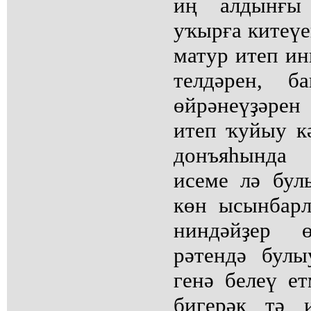
иң алдынғы
уҡырға китеүе
матур итеп ин
телдәрен, б
өйрәнеүҙәрен
итеп ҡуйыу к
донъяһында 
исеме лә бул
көн ысынбар
ниндәйҙер ө
рәтендә бул
генә белеү ет
бигерәк тә 