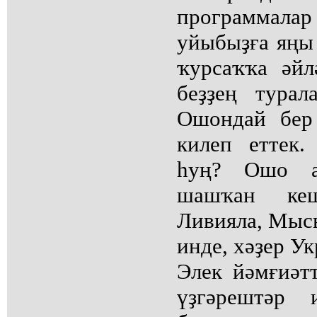
программалар
уйыбыҙға яңы 
ҡурсаҡҡа әйл
беҙҙең турал
Ошондай бер
килеп еттек.
һуң? Ошо ау
шашҡан кеш
Ливияла, Мысы
инде, хәҙер Ук
Элек йәмғиәт
үҙгәрештәр 