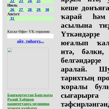
22
|
23
|
24
|
25
Июль
кеше донъяға
26
|
27
|
28
|
29
|
30
Август
ҡарай һәм
31
асылына ти
Киске Өфө» VK-төркөмө
Үткәндәрҙе
юғалып ҡа
әйт, тиһәгеҙ...
итә, бәлки,
белгәндәрҙе
аралай. Ш
тарихтың про
ҡоралы бул
сығарырға
Башҡортостан Башлығы
Радий Хәбиров
тәфсирл
пациенттарға медицина
хеҙмәте күрһәтеү