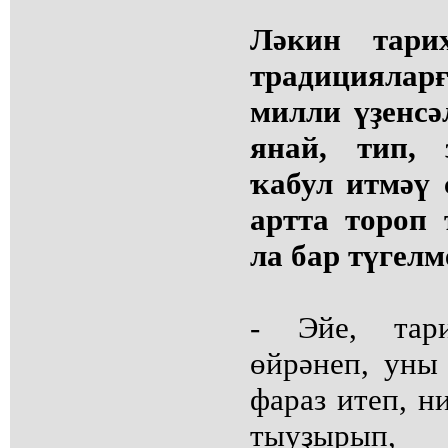
Ләкин тари
традициялар
милли үҙенс
янай, тип, 
ҡабул итмәү 
артта тороп
ла бар түгелм
- Эйе, тар
өйрәнеп, уны
фараз итеп, н
тыуҙырып, 