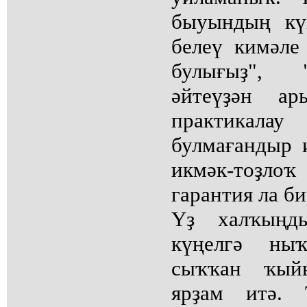
быуындың кү
белеү кимәле
булығыҙ", 
әйтеүҙән ар
практикала
булмағандыр 
икмәк-тоҙло
гарантия ла б
Үҙ халҡыңд
күңелгә ны
сыҡҡан ҡыйы
ярҙам итә.