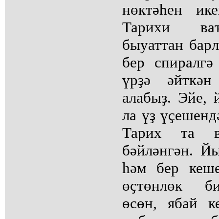
нөктәһен ик
Тарихи ваҡ
быуаттан барл
бер спиралгә
үрҙә әйткән
алабыҙ. Эйе, 
ла үҙ үҫешенд
Тарих та ва
бәйләнгән. Йы
һәм бер кеш
өҫтөнлөк б
өсөн, ябай к