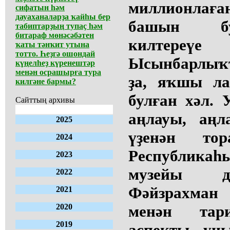
миллионла
сифатын һәм
дауаханаларҙа ҡайһы бер
башын бу
табиптарҙың тупаҫ һәм
битараф мөнәсәбәтен
килтереү
ҡаты тәнҡит утына
тотто. Һеҙгә ошондай
Ысынбарлыҡт
күңелһеҙ күренештәр
менән осрашырға тура
ҙа, яҡшы ла
килгәне бармы?
булған хәл.
Сайттың архивы
аңлауы, аңл
2025
үҙенән тор
2024
Республи
2023
музейы д
2022
Фәйзрахма
2021
2020
менән тар
2019
аспекты, ун