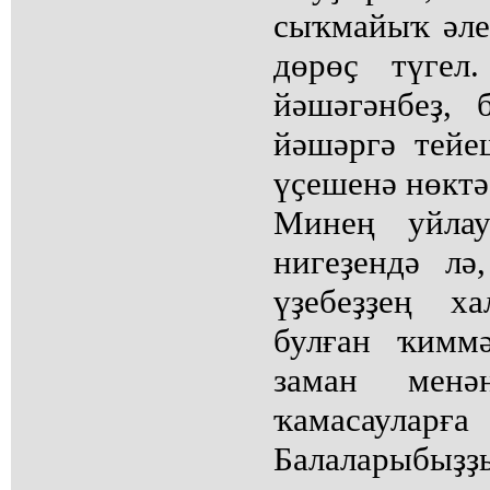
сыҡмайыҡ әле
дөрөҫ түгел
йәшәгәнбеҙ,
йәшәргә тейе
үҫешенә нөктә
Минең уйлау
нигеҙендә лә
үҙебеҙҙең х
булған ҡимм
заман менә
ҡамасаулар
Балаларыбыҙ