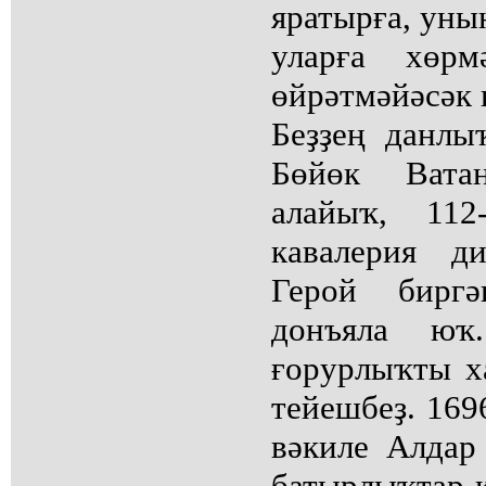
яратырға, уны
уларға хөрм
өйрәтмәйәсәк 
Беҙҙең данлы
Бөйөк Ват
алайыҡ, 112
кавалерия д
Герой бирг
донъяла ю
ғорурлыҡты х
тейешбеҙ. 169
вәкиле Алдар
батырлыҡтар 