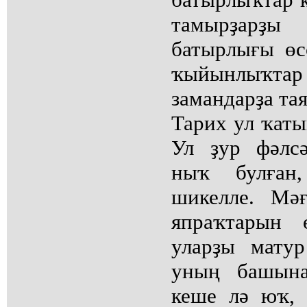
тамырҙарҙы
батырлығы өс
ҡыйынлыҡта
замандарҙа тая
Тарих ул ҡаты
Ул ҙур фәлс
ныҡ булған
шикелле. Мә
япраҡтарын 
уларҙы матур
уның башына
кеше лә юҡ, 