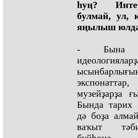
һуң? Инте
булмай, ул, 
яңылыш юлдан
- Бына 
идеологияларҙ
ысынбарлы
экспонатт
музейҙарҙа ғ
Бында тарих 
дә боҙа алмай
ваҡыт тәби
буйһон