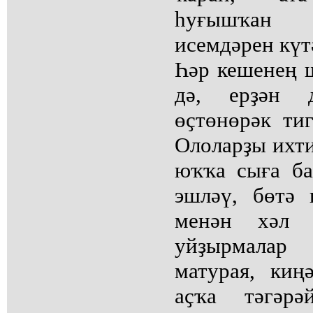
һуғышҡан
исемдәрен күт
Һәр кешенең 
дә, ерҙән д
өҫтөнөрәк ти
Ололарҙы ихти
юҡҡа сыға ба
эшләү, бөтә 
менән хәл 
уйҙырмалар
матурая, киң
аҫҡа тәгәрә