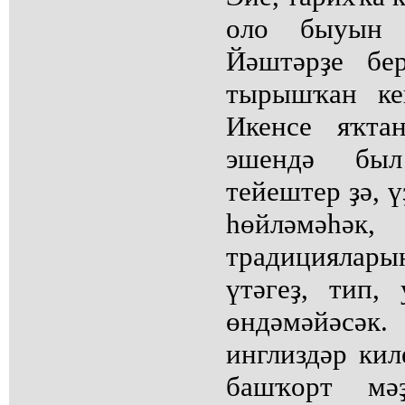
оло быуын й
Йәштәрҙе бе
тырышҡан ке
Икенсе яҡта
эшендә бы
тейештер ҙә, ү
һөйләмәһәк,
традицияла
үтәгеҙ, тип,
өндәмәйәсәк
инглиздәр кил
башҡорт мәҙ