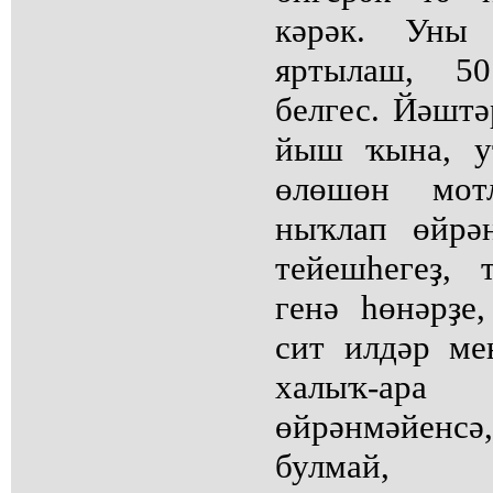
кәрәк. Уны
яртылаш, 5
белгес. Йәшт
йыш ҡына, у
өлөшөн мот
ныҡлап өйрә
тейешһегеҙ,
генә һөнәрҙе
сит илдәр ме
халыҡ-ар
өйрәнмәйенс
булмай, 