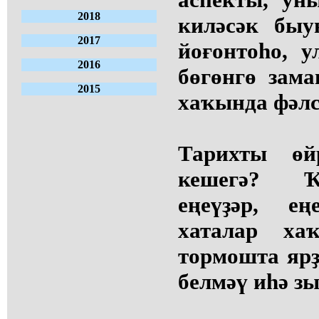
2018
киләсәк быу
2017
йоғонтоһо, у
2016
бөгөнгө зам
2015
хаҡында фәлс
Тарихты өй
кешегә? Ҡ
еңеүҙәр, ең
хаталар ха
тормошта яр
белмәү иһә з