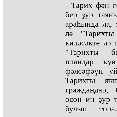
- Тарих фән г
бер ҙур таян
араһында ла,
лә "Тарихты
киләсәкте лә 
"Тарихты бе
пландар ҡуя
фәлсәфәүи у
Тарихты яҡ
граждандар,
өсөн иң ҙур 
булып тора