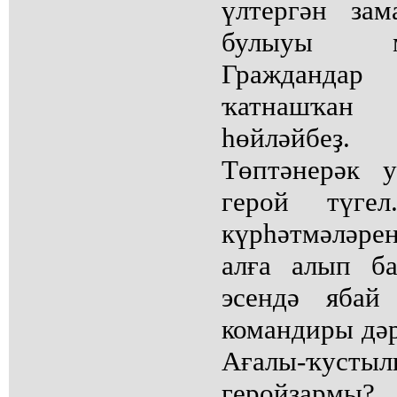
үлтергән за
булыуы м
Граждандар
ҡатнашҡан
һөйләйбеҙ.
Төптәнерәк 
герой түге
күрһәтмәләре
алға алып б
эсендә ябай
командиры дәр
Ағалы-ҡуст
геройҙармы?