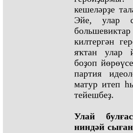
кешеләрҙе тал
Эйе, улар с
большевик
килтергән ге
яҡтан улар 
боҙоп йөрөүсе
партия идео
матур итеп һ
тейешбеҙ.
Улай булға
ниндәй сыған