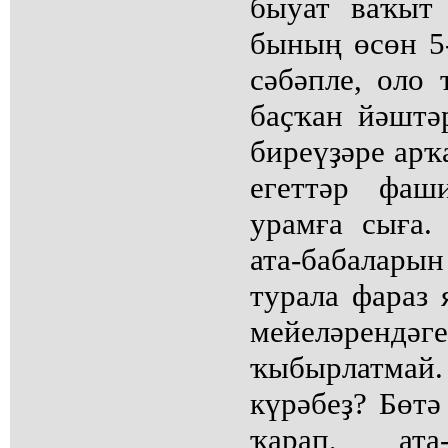
быуат ваҡыт 
бының өсөн 5
сәбәпле, оло
баҫҡан йәштә
биреүҙәре арҡ
егеттәр фаш
урамға сыға.
ата-бабалары
турала фараз 
мейеләренд
ҡыбырлатма
күрәбеҙ? Бөтә
ҡарап, ата