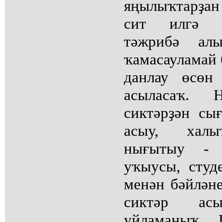
яңылыҡтарҙан 
сит илгә с
тәжрибә ал
ҡамасауламай 
данлау өсөн
асыласаҡ. Н
сиктәрҙән сы
асыу, халы
нығытыу - 
уҡыусы, студ
менән бәйлән
сиктәр ас
уйламаныҡ. 