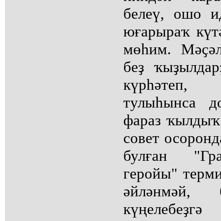
белеү, ошо и
юғарыраҡ күт
мөһим. Мәҫәл
беҙ ҡыҙылда
күрһәтеп,
тулыһынса д
фараз ҡылдыҡ.
совет осорон
булған "Гр
геройы" терм
әйләнмәй, 
күңелебеҙгә