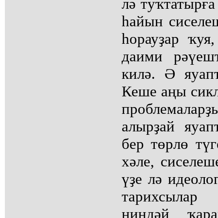
лә туҡтатырға
һайын сиселе
һорауҙар ҡуя,
даими рәүеш
килә. Ә яуап
Кеше аңы сикл
проблемала
алырҙай яуап
бер төрлө түг
хәле, сиселеш
үҙе лә идеоло
тарихсылар 
ниндәй ҡар