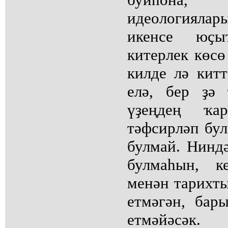
идеологиял
икенсе юҫ
китерлек көсө
килде лә китт
елә, бер ҙә
үҙеңдең ҡа
тәфсирләп бул
булмай. Нинд
булмаһын, к
менән тарихты
етмәгән, бар
етмәйәсәк.