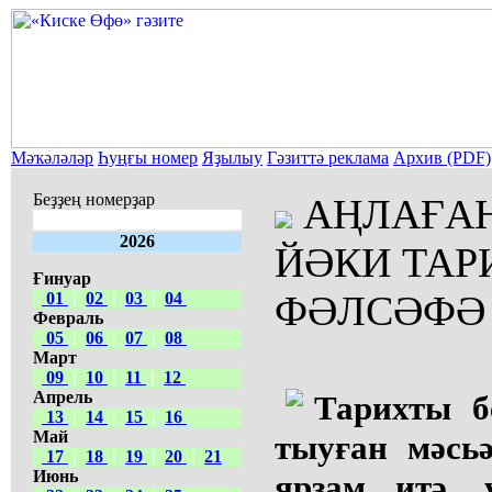
Мәҡәләләр
Һуңғы номер
Яҙылыу
Гәзиттә реклама
Архив (PDF)
Беҙҙең номерҙар
АҢЛАҒАНҒ
2026
ЙӘКИ ТА
Ғинуар
ФӘЛСӘФӘ
01
|
02
|
03
|
04
Февраль
05
|
06
|
07
|
08
Март
09
|
10
|
11
|
12
Апрель
Тарихты б
13
|
14
|
15
|
16
Май
тыуған мәсьә
17
|
18
|
19
|
20
|
21
Июнь
ярҙам итә, 