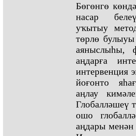
Бөгөнгө көнд
насар белеү
уҡытыу мето
төрлө булыуы
аяныслыһы, 
аңдарға инт
интервенция 
йоғонто яһа
аңлау кимәле
Глобалләшеү т
ошо глобалл
аңдары менән 