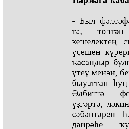
- Был фәлсәф
та, төптән
кешелектең с
үҫешен күрерг
ҡасандыр бул
үтеү менән, бе
быуаттан һуң
Әлбиттә фо
үҙгәртә, ләки
сәбәптәрен 
даирәһе ҡу