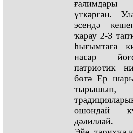
ғалимдары
үткәргән. У
эсендә кеше
ҡарау 2-3 тап
һығымтаға к
насар йоғ
патриотик н
бөтә Ер шар
тырышып,
традициялары
ошондай кү
дәлилләй.
Эйе, тарихҡа к