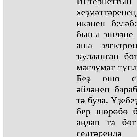
Интернетты
хеҙмәттәрен
икәнен беләб
быны эшләне
аша электро
ҡулланған бө
мәғлүмәт тупл
Беҙ ошо си
әйләнеп бараб
тә була. Үҙеб
бер шөрөбө 
аңлап та бөт
селтәрен