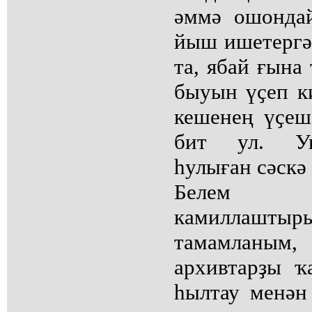
әммә ошонда
йыш ишетергә
та, ябай ғына
быуын үҫеп к
кешенең үҫеш
бит ул. Ун
һулыған сәскә
Белем а
камиллашты
тамамланым, 
архивтарҙы ҡ
һылтау менән 