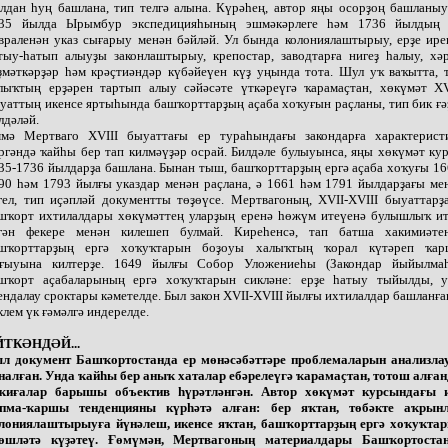
лдан һуң башлана, тип телгә алына. Күрәһең, автор яңы осорҙоң башланы
35 йылда Ырымбур экспедицияһының эшмәкәрлеге һәм 1736 йылдың
враленән указ сығарыу менән бәйләй. Ул бында колониялаштырыу, ерҙе ире
тыу-һатып алыуҙы законлаштырыу, крепостар, заводтарға нигеҙ һалыу, хә
ҙмәткәрҙәр һәм крәҫтиәндәр күбәйеүен күҙ уңында тота. Шул уҡ ваҡытта, 
лыҡтың ерҙәрен тартып алыу сәйәсәте үткәреүгә ҡарамаҫтан, хөкүмәт XV
уаттың икенсе яртыһында башҡорттарҙың аҫаба хоҡуғын раҫланы, тип бик ғә
лдәләй.
мә Мертваго XVIII быуаттағы ер тураһындағы закондарға характерист
ргәндә ҡайһы бер тап килмәүҙәр осрай. Билдәле булыуынса, яңы хөкүмәт ку
35-1736 йылдарҙа башлана. Бынан тыш, башҡорттарҙың ергә аҫаба хоҡуғы 16
90 һәм 1793 йылғы указдар менән раҫлана, ә 1661 һәм 1791 йылдарҙағы ме
гел, тип иҫәпләй документты төҙөүсе. Мертвагоның, XVII-XVIII быуаттарҙ
шҡорт ихтилалдары хөкүмәттең уларҙың еренә һөжүм итеүенә булышлыҡ ит
гән фекере менән килешеп булмай. Киреһенсә, тап батша хакимиәте
шҡорттарҙың ергә хоҡуҡтарын боҙоуы халыҡтың ҡорал күтәреп ҡа
ғыуына килтерҙе. 1649 йылғы Собор Уложениеһы (Закондар йыйылма
шҡорт аҫабаларының ергә хоҡуҡтарын сикләне: ерҙе һатыу тыйылды, 
ендалау сроктары кәметелде. Был закон XVII-XVIII йылғы ихтилалдар башланға
клем үк ғәмәлгә индерелде.
ТКӘНДӘЙ...
л документ Башҡортостанда ер мөнәсәбәттәре проблемаларын анализла
налған. Унда ҡайһы бер аныҡ хаталар ебәрелеүгә ҡарамаҫтан, тотош алған
ҡиғалар барышы объектив һүрәтләнгән. Автор хөкүмәт курсындағы 
пма-ҡаршы тенденцияны күрһәтә алған: бер яҡтан, төбәкте аҡрын
лониялаштырыуға йүнәлеш, икенсе яҡтан, башҡорттарҙың ергә хоҡуҡта
өшләтә күҙәтеү. Ғөмүмән, Мертвагоның материалдары Башҡортоста