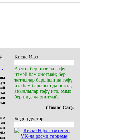
Киске Өфө
Е
Ахмаҡ бер ниҙе лә ғәфү
-
итмәй һәм онотмай; бер
аны
ҡатлылар барыһын да ғәфү
шул
итә һәм барыһын да онота;
лай
аҡыллылар ғәфү итә, әммә
тка
бер ниҙе лә онотмай.
сеп
уҡи
(Томас Сас).
аго
Беҙҙең дуҫтар
ған
лем
эйә
тың