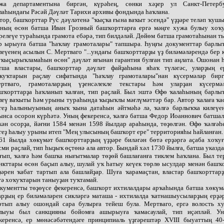
жа департаментына биргән, күрәһең, сөнки хәҙер ул Санкт-Петерб
лаһындағы Рәсәй Дәүләт Тарихи архивы фондында һаҡлана.
тор, башҡорттар Рус дәүләтенә "ҡыҫҡа ғына ваҡыт эсендә" үҙҙәре теләп ҡушы
ның өсөн батша Иван Грозный башҡорттарға ергә мәңге хужа булыу хоҡ
релеүе тураһында грамота ебәрә, тип билдәләй. Дөйөм батша грамотаһынан т
р ырыуға батша "һаҡлау грамоталары" тапшыра. Һуңғы документтар барлы
леүенең асылын С. Мертваго "...ундағы башҡорттарҙы үҙ биләмәләрендә бер 
 ҡыҫырыҡламаһын өсөн" дәүләт яғынан гарантия булған тип аңлата. Ошонан 
тша властары, башҡорттар дәүләт файҙаһына яһаҡ түләгәс, уларҙың е
ҡуҡтарын раҫлау сифатында "һаҡлау грамоталары"нан күсермәләр бирг
ртваго, грамоталарҙың үҙенсәлекле текстары һәм уларҙан күсермә
шҡорттарҙа һаҡланып ҡалған, тип раҫлай. Был эштә Өфө ҡалаһының барлы
леү ваҡыты һәм урыны тураһында ҡыҙыҡлы мәғлүмәттәр бар. Автор ҡалаға ҡа
геҙ һалыныуының аныҡ ҡына датаһын әйтмәһә лә, ҡәлғә барлыҡҡа килеүе
ынса осорон күрһәтә. Уның фекеренсә, ҡәлғә батша Федор Иоаннович батша
кән осорҙа, йәғни 1584 менән 1598 йылдар араһында, төҙөлгән. Өфө ҡәлғәһ
геҙ һалыу урыны итеп "Мең улысының башҡорт ере" территорияһы һайланған.
61 йылда хөкүмәт башҡорттарҙың үҙҙәре биләгән бөтә ерҙәргә аҫаба хоҡу
сми раҫлай, тип һыҙыҡ өҫтөнә ала автор. Бындай хәл 1730 йылға, батша указд
ғып, ҡәлғә һәм башҡа нығытмалар төҙөй башлағанға тиклем һаҡлана. Был те
нкттары өсөн баҫып алыу, шулай уҡ һатыу кеүек төрлө ысулдар менән башҡ
ҙәрен ҡабат тартып ала башлайҙар. Шуға ҡарамаҫтан, властар башҡорттар
гә хоҡуҡтарын таныуҙан туҡтамай.
кументты төҙөүсе фекеренсә, башҡорт ихтилалдары арҡаһында батша хөкүм
арҙың ер биләмәләрен сикләргә маташа - ихтилалда ҡатнашыусыларҙың ерҙә
ртып алыу ошондай сара булырға тейеш була. Мертваго, ергә волость х
лыуы был санкцияны бойомға ашырыуға ҡамасаулай, тип иҫәпләй. У
керенсә, ер мөнәсәбәтендәге принципиаль үҙгәрештәр XVIII быуаттың 40