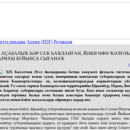
иттә реклама
Архив (PDF)
Редакция
АҪАБАЛЫҠ ҺӘР САҠ ҺАҠЛАНҒАН, ЙӘКИ ӨФӨ ҠӘЛҒӘҺ
АРИХЫ БУЙЫНСА СЫҒАНАҠ
+
XIX быуаттың 20-се йылдарында батша хөкүмәте феодаль систем
изистан сығарыу юлын эҙләп, империяның көнсығыш губерналарын, 
әптән Башҡортостанды ла, колониялаштырыуҙың варианттарын уй
шлай. Ул саҡта тарихи Башҡортостан территорияһы Ырымбур, Пермь, Вя
м Һарытау губерналары составына ингән була. Был яҡҡа халыҡтар кү
леүен тәртипкә һалыу өсөн батша властары башҡорт ерҙәренең хоҡ
атусы менән бәйле мәсьәләләрҙе өйрәнергә ҡарар итә.
ның менән бәйле, Ырымбур губернаһының коллегия кәңәшсеһе Степан Мертв
ымбур межа контораһы документтары нигеҙендә материалдар туплай. Йыйыл
ғлүмәттәрҙе Мертваго "Башҡорттарҙың 1562 йылдан хәҙерге көнгә тик
ымбур губернаһындағы ерҙәргә, ул ерҙәрҙәге бөтә нәмәгә һәм хоҡуҡтарға 
лыуы тураһында ҡыҫҡаса тарихи күсермә" тип атай. Был эшен автор Сенат