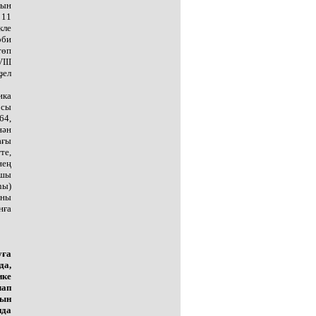
уын
 11
кле
рби
төп
III
ҙел
ика
рсы
64,
нән
ағы
те,
нең
ршы
һы)
уны
нға
уға
да,
ике
лап
рын
нда