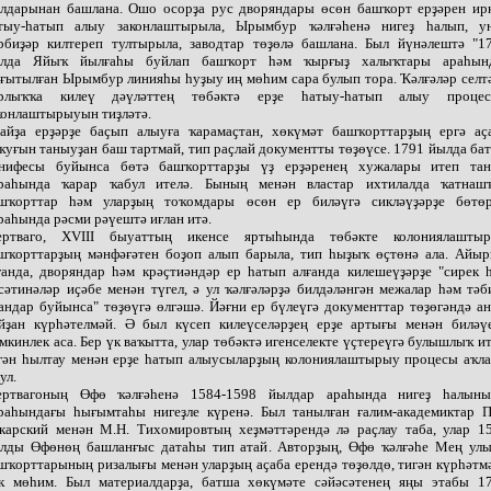
лдарынан башлана. Ошо осорҙа рус дворяндары өсөн башҡорт ерҙәрен ир
тыу-һатып алыу законлаштырыла, Ырымбур ҡәлғәһенә нигеҙ һалып, у
рбиҙәр килтереп тултырыла, заводтар төҙөлә башлана. Был йүнәлештә "1
лда Яйыҡ йылғаһы буйлап башҡорт һәм ҡырғыҙ халыҡтары араһын
ғытылған Ырымбур линияһы һуҙыу иң мөһим сара булып тора. Ҡәлғәләр селт
рлыҡҡа килеү дәүләттең төбәктә ерҙе һатыу-һатып алыу проце
конлаштырыуын тиҙләтә.
айҙа ерҙәрҙе баҫып алыуға ҡарамаҫтан, хөкүмәт башҡорттарҙың ергә аҫ
ҡуғын таныуҙан баш тартмай, тип раҫлай документты төҙөүсе. 1791 йылда ба
нифесы буйынса бөтә башҡорттарҙы үҙ ерҙәренең хужалары итеп та
раһында ҡарар ҡабул ителә. Бының менән властар ихтилалда ҡатнаш
шҡорттар һәм уларҙың тоҡомдары өсөн ер биләүгә сикләүҙәрҙе бөтө
раһында рәсми рәүештә иғлан итә.
ртваго, XVIII быуаттың икенсе яртыһында төбәкте колониялашты
шҡорттарҙың мәнфәғәтен боҙоп алып барыла, тип һыҙыҡ өҫтөнә ала. Айы
ғанда, дворяндар һәм крәҫтиәндәр ер һатып алғанда килешеүҙәрҙе "сирек 
сәтинәләр иҫәбе менән түгел, ә ул ҡәлғәләрҙә билдәләнгән межалар һәм тәб
андар буйынса" төҙөүгә өлгәшә. Йәғни ер бүлеүгә документтар төҙөгәндә а
йҙан күрһәтелмәй. Ә был күсеп килеүселәрҙең ерҙе артығы менән биләү
мкинлек аса. Бер үк ваҡытта, улар төбәктә игенселекте үҫтереүгә булышлыҡ ит
гән һылтау менән ерҙе һатып алыусыларҙың колониялаштырыу процесы аҡла
ул.
ртвагоның Өфө ҡәлғәһенә 1584-1598 йылдар араһында нигеҙ һалын
раһындағы һығымтаһы нигеҙле күренә. Был танылған ғалим-академиктар П
карский менән М.Н. Тихомировтың хеҙмәттәрендә лә раҫлау таба, улар 1
лды Өфөнөң башланғыс датаһы тип атай. Авторҙың, Өфө ҡәлғәһе Мең ул
шҡорттарының ризалығы менән уларҙың аҫаба ерендә төҙөлдө, тигән күрһәтм
к мөһим. Был материалдарҙа, батша хөкүмәте сәйәсәтенең яңы этабы 1