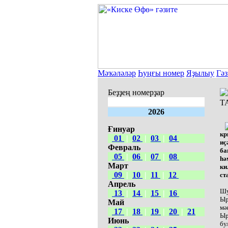
Мәҡәләләр
Һуңғы номер
Яҙылыу
Гәз
Беҙҙең номерҙар
Т
2026
Ғинуар
кр
01
|
02
|
03
|
04
иҫ
Февраль
ба
05
|
06
|
07
|
08
һә
Март
ки
09
|
10
|
11
|
12
ст
Апрель
Шу
13
|
14
|
15
|
16
Ыр
Май
мә
17
|
18
|
19
|
20
|
21
Ыр
Июнь
бу