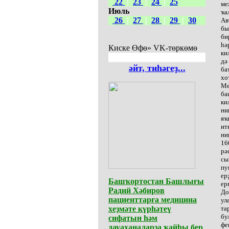
22
|
23
|
24
|
25
ме
Июль
ҡа
26
|
27
|
28
|
29
|
30
Ав
бы
би
һә
Киске Өфө» VK-төркөмө
ки
дә
әйт, тиһәгеҙ...
ба
хо
Ме
ба
ки
ни
яҡ
ит
ни
16
рә
сы
пу
ер
Башҡортостан Башлығы
ер
Радий Хәбиров
До
пациенттарға медицина
ул
хеҙмәте күрһәтеү
та
бу
сифатын һәм
фе
дауаханаларҙа ҡайһы бер