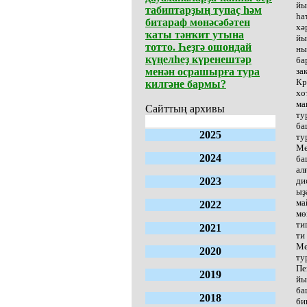
йы
табиптарҙың тупаҫ һәм
һа
битараф мөнәсәбәтен
хә
ҡаты тәнҡит утына
йы
тотто. Һеҙгә ошондай
ны
күңелһеҙ күренештәр
ба
менән осрашырға тура
за
Кр
килгәне бармы?
хо
ма
Сайттың архивы
ту
ба
2025
ту
Ме
2024
ба
ал
2023
ди
ыҙ
ма
2022
мө
ти
2021
ти 
Ме
2020
ту
Пе
2019
йы
ба
2018
би