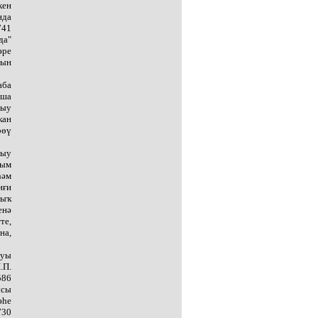
кен
нда
741
да"
әре
сын
аба
тша
ныу
ҡан
рөү
рыу
рым
һәм
иғи
ныҡ
енә
те,
на,
ыуы
.П.
586
ысы
әһе
730