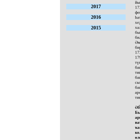
йы
2017
17
фе
2016
һа
хе
2015
ха
бы
би
Әм
би
17
17
тү
ба
ти
ба
сы
ба
ар
ти
ӘЙ
Бы
ар
ва
ҡа
ко
өл