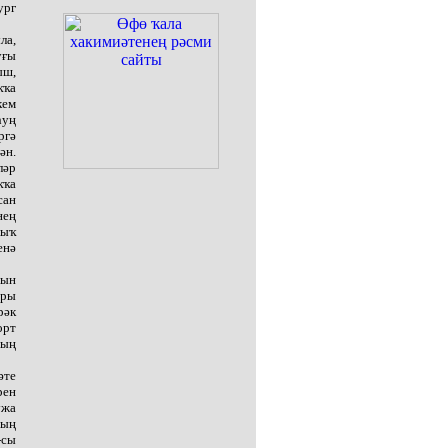
ург
ла,
уғы
ыш,
ҡҡа
кем
һуң
ргә
ән.
ләр
ҡҡа
сан
нең
лыҡ
енә
ғын
ары
рәк
орт
ҙың
әте
рен
ужа
ның
-сы