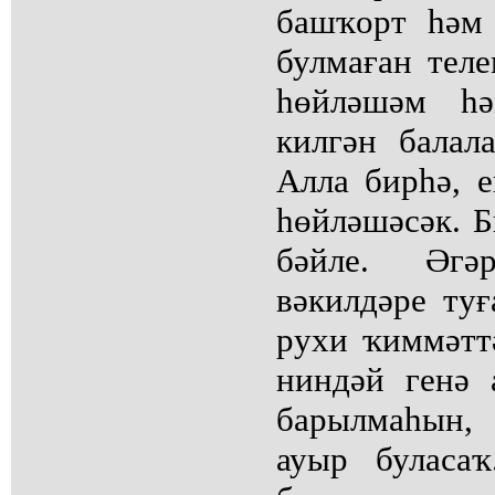
башҡорт һәм
булмаған теле
һөйләшәм һ
килгән балал
Алла бирһә, е
һөйләшәсәк. Б
бәйле. Әгә
вәкилдәре ту
рухи ҡиммәтт
ниндәй генә 
барылмаһын,
ауыр буласаҡ