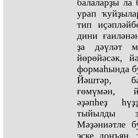
балаларҙы ла 
урап ҡуйҙыла
тип иҫәпләйб
дини ғаиләнә
ҙа дәүләт м
йөрөйәсәк, й
формаһында б
Йәштәр, ба
ғөмүмән, й
әҙәпһеҙ һү
тыйылды з
Мәҙәниәтле б
эске донъяң,