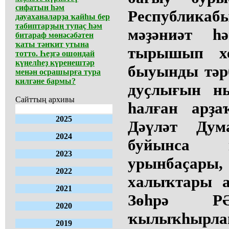
сифатын һәм
Республика
дауаханаларҙа ҡайһы бер
табиптарҙың тупаҫ һәм
мәҙәниәт һ
битараф мөнәсәбәтен
ҡаты тәнҡит утына
тырышып хе
тотто. Һеҙгә ошондай
күңелһеҙ күренештәр
быуынды тәр
менән осрашырға тура
килгәне бармы?
дуҫлығын н
Сайттың архивы
һалған арҙа
2025
Дәүләт Дум
2024
буйынса к
2023
урынбаҫар
2022
халыҡтары а
2021
Зөһрә РӘ
2020
ҡылыҡһырл
2019