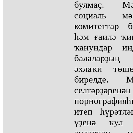
булмаҫ. Мә
социаль мә
комитеттар б
һәм ғаилә ҡи
ҡанундар ин
балаларҙың 
әхлаҡи төшө
бирелде. М
селтәрҙә
порнографияһ
итеп һүрәтлә
үҙенә ҡул 
аңлатҡан, н