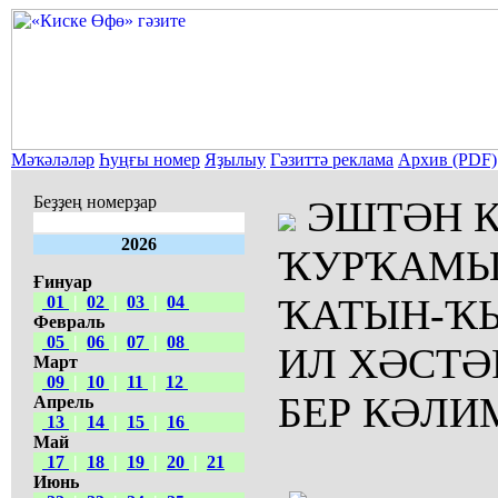
Мәҡәләләр
Һуңғы номер
Яҙылыу
Гәзиттә реклама
Архив (PDF)
Беҙҙең номерҙар
ЭШТӘН 
2026
ҠУРҠАМЫ
Ғинуар
ҠАТЫН-ҠЫ
01
|
02
|
03
|
04
Февраль
05
|
06
|
07
|
08
ИЛ ХӘСТӘ
Март
09
|
10
|
11
|
12
БЕР КӘЛИ
Апрель
13
|
14
|
15
|
16
Май
17
|
18
|
19
|
20
|
21
Июнь