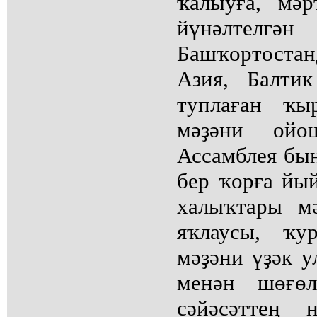
ҡалыуға, мәр
йүнәлтелг
Башҡортоста
Азия, Балти
туплаған ҡы
мәҙәни ойо
Ассамблея бы
бер ҡорға йы
халыҡтары мә
яҡлаусы, ҡу
мәҙәни үҙәк у
менән шөғөл
сәйәсәттең 