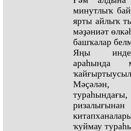
минутлыҡ бай
ярты айлыҡ т
мәҙәниәт өлкә
башҡалар белм
Яңы индер
араһында м
ҡайғыртыусыл
Мәҫәлән
тураһындағы,
ризалығы
китапханала
ҡуймау тураһы