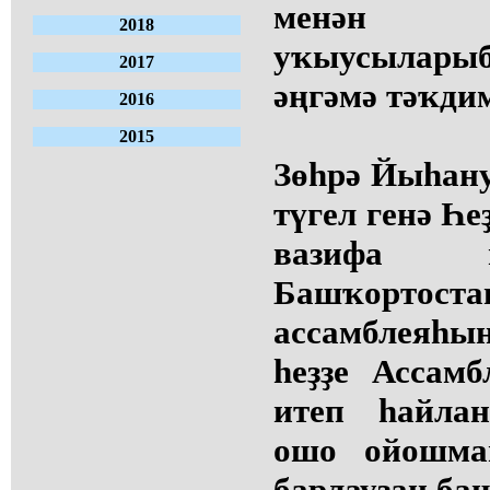
менән 
2018
уҡыусылары
2017
әңгәмә тәҡдим
2016
2015
Зөһрә Йыһану
түгел генә Һе
вазифа й
Башҡортос
ассамблеяһы
һеҙҙе Ассам
итеп һайлан
ошо ойошма
барлауҙан баш