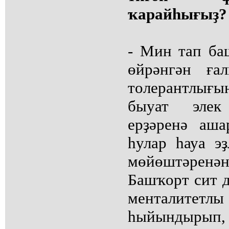
ҡарайһығыҙ?
- Мин тап ба
өйрәнгән ға
толерантлығ
быуат элек
ерҙәренә аша
һулар һауа эҙ
мөйөштәренән
Башҡорт сит д
менталитетлы
һыйындырып,