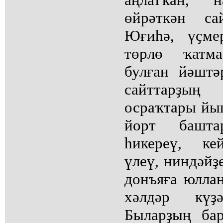
өйрәткән са
Юғиһә, үҫме
төрлө ҡатма
булған йәштә
сайттарҙың 
осраҡтары йы
йорт башта
һикереү, ке
үлеү, ниндәйҙе
донъяға юлла
хәлдәр күҙә
Быларҙың ба