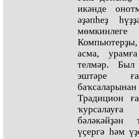
икәнде онот
әҙәпһеҙ һүҙ
мөмкинлег
Компьютерҙы,
асма, урамғ
телмәр. Был
эштәре ға
баҡсаларынан
Традицион ғ
ҡурсалауғ
бәләкәйҙән 
үҫергә һәм ү