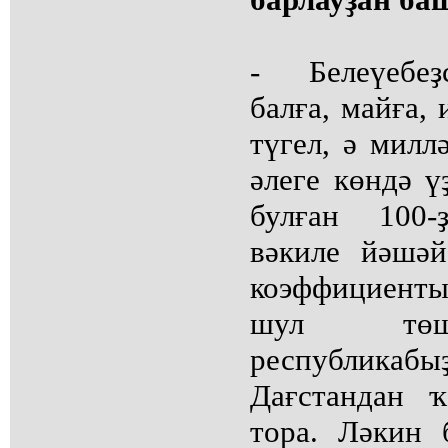
- Белеүебеҙ
балға, майға, 
түгел, ә миллә
әлеге көндә ү
булған 100
вәкиле йәшәй
коэффициенты"
шул төш
республикаб
Дағстандан 
тора. Ләкин 