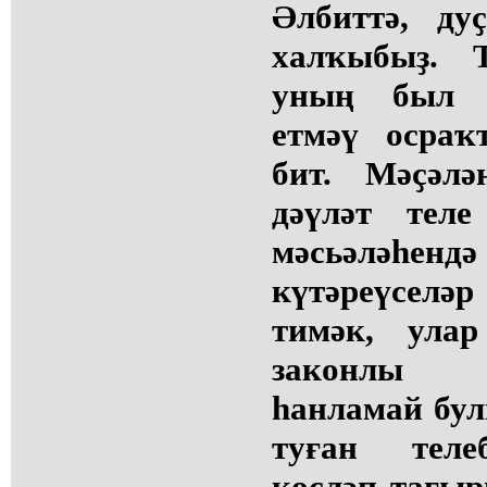
Әлбиттә, ду
халҡыбыҙ. 
уның был 
етмәү осраҡ
бит. Мәҫәлә
дәүләт тел
мәсьәлә
күтәреүсел
тимәк, ула
законлы 
һанламай бу
туған теле
көсләп тағырғ