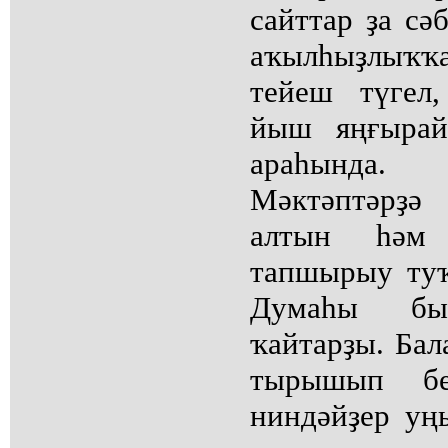
сайттар ҙа сә
аҡылһыҙлыҡ
тейеш түгел
йыш яңғырай
араһында.
Мәктәптәрҙә
алтын һәм
тапшырыу туҡ
Думаһы бы
ҡайтарҙы. Ба
тырышып бе
ниндәйҙер уң