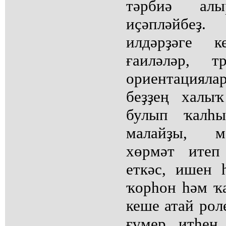
тәрбиә ал
иҫәпләйбеҙ
илдәрҙәге к
ғаиләләр, т
ориентацияла
беҙҙең халы
булып ҡалһ
малайҙы, м
хөрмәт итеп
еткәс, ишен 
ҡорһон һәм ҡа
кеше атай ро
ғүмер итһен