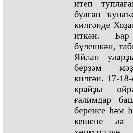
итеп туплағ
булған ҡунаҡ
килгәнде Хоҙа
иткән. Ба
бүлешкән, таб
Яйлап уларҙ
берҙәм мәҙ
килгән. 17-18-
крайҙы өйрә
ғалимдар ба
беренсе һәм 
кешене лә
хөрмәтләүе