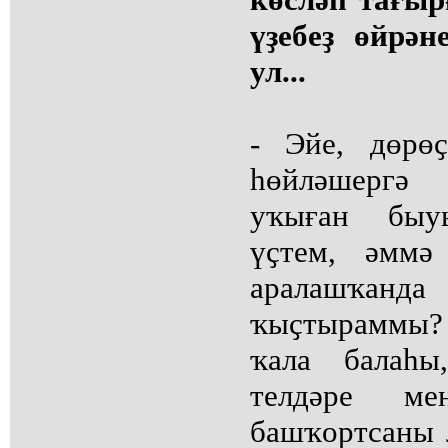
үҙебеҙ өйрән
ул...
- Эйе, дөрө
һөйләшергә
уҡыған быу
үҫтем, әммә
аралашҡанда
ҡыҫтыраммы?
ҡала балаһы
телдәре ме
башҡортсаны 