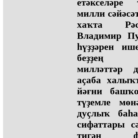
етәкселәре
милли сәйәсә
хаҡта Рәс
Владимир Пу
һүҙҙәрен иш
беҙҙең р
милләттәр д
аҫаба халыҡ
йәғни башҡо
түҙемле мөн
дуҫлыҡ баһа
сифаттары с
тигән ф