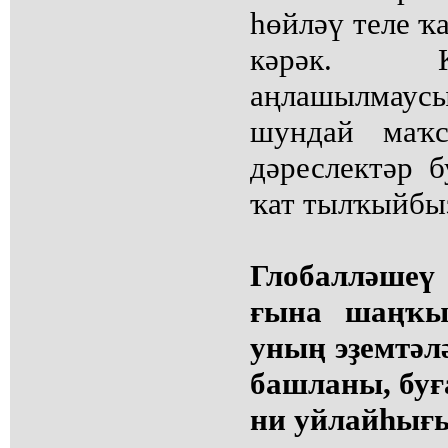
һөйләү теле ҡ
кәрәк. 
аңлашылмау
шундай маҡс
дәреслектәр б
ҡат тылҡыйбыҙ
Глобалләш
ғына шаңҡы
уның эҙемтәл
башланы, буғ
ни уйлайһығ