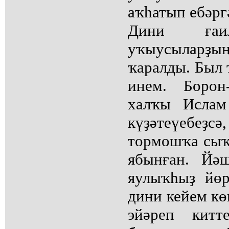
аҡһатып ебәрг
Дини ғаил
уҡыусыларҙың
ҡаралды. Был 
инем. Борон
халҡы Ислам
күҙәтеүебеҙсә
тормошҡа сыҡ
ябынған. Йә
яулыҡһыҙ йөр
дини кейем к
эйәреп кит