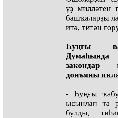
үҙ милләтен 
башҡаларҙы л
итә, тигән ғор
Һуңғы ва
Думаһында
закондар 
донъяны яҡл
- Һуңғы ҡабу
ысынлап та 
булды, тиһ