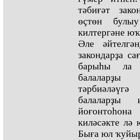
тәбиғәт зак
өҫтөн булыу
килтергәне юҡ
Әле әйтелгә
закондарҙа с
барыһы ла
балаларҙы 
тәрбиәләүг
балаларҙы 
йоғонтоһона 
киләсәкте лә 
Быға юл ҡуйыр