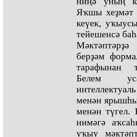
ниңә уның к
Яҡшы хеҙмәт 
кеүек, уҡыу
тейешенсә баһ
Мәктәптәр
берҙәм форма
тарафынан т
Белем уса
интеллектуа
менән ярышһы
менән түгел.
нимәгә аҡса
уҡыу мәктәпт