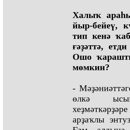
Халыҡ араһы
йыр-бейеү, 
тип кенә ҡаб
ғәҙәттә, етд
Ошо ҡарашты
мөмкин?
- Мәҙәниәттәг
өлкә ысын
хеҙмәткәрҙәр
арҙаҡлы энту
Ғәм алдына