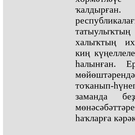
ҡалдырған
республика
татыулыҡтың
халыҡтың их
киң күңеллеле
һалынған. 
мөйөштәре
тоҡанып-һү
заманда б
мөнәсәбәттә
һаҡларға кәрәк