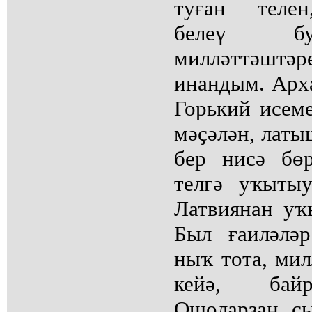
туған телен
белеү бу
милләттәштә
инандым. Арх
Горький исем
мәҫәлән, латы
бер нисә бө
телгә уҡыты
Латвиянан уҡ
Был ғаиләлә
ныҡ тота, мил
кейә, байр
Ошоларҙан сы