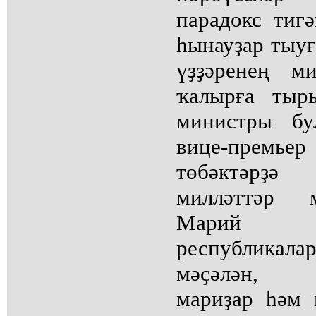
парадокс тиг
һынауҙар тыуғ
үҙҙәренең м
ҡалырға тыр
министры бу
вице-премье
төбәктәрҙ
милләттәр 
Марий 
республикал
мәҫәлән, Б
мариҙар һәм 