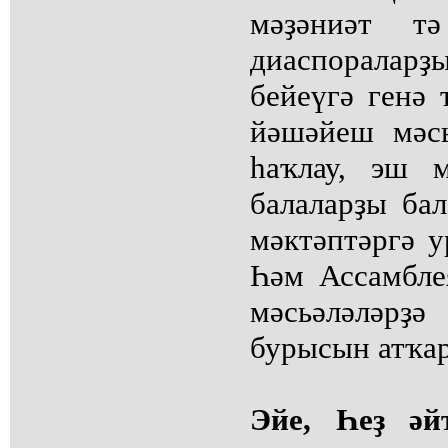
мәҙәниәт т
диаспоралар
бейеүгә генә 
йәшәйеш мәсь
һаҡлау, эш 
балаларҙы ба
мәктәптәргә 
Һәм Ассамбле
мәсьәләләрҙ
бурысын атҡа
Эйе, Һеҙ әй