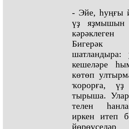
- Эйе, һуңғы 
үҙ яҙмышын 
кәрәклеген
Бигерәк 
шатландыра:
кешеләре һым
көтөп ултырм
ҡорорға, үҙ
тырыша. Улар
телен һанла
иркен итеп 
йөрөүселә