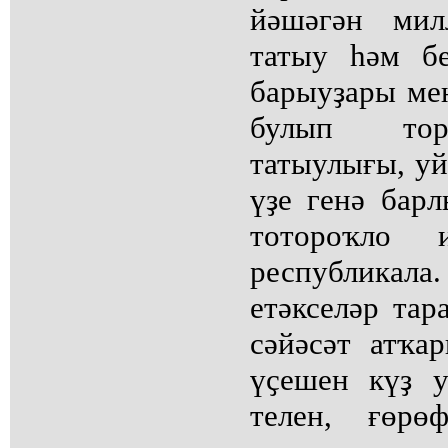
йәшәгән мил
татыу һәм б
барыуҙары ме
булып тор
татыулығы, уй
үҙе генә бар
тотороҡло 
республикал
етәкселәр та
сәйәсәт атҡа
үҫешен күҙ 
телен, ғөрөф