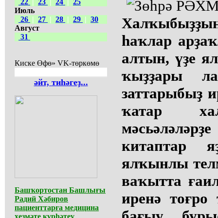
22
|
23
|
24
|
25
Июль
Халҡыбыҙҙ
26
|
27
|
28
|
29
|
30
Август
һаҡлар арҙаҡ
31
алтын, үҙе я
Киске Өфө» VK-төркөмө
ҡыҙҙары ла
әйт, тиһәгеҙ...
заттарыбыҙ и
ҡатар хал
мәсьәләләрҙ
китаптар яҙ
ялҡынлы телм
ваҡытта ғаил
Башҡортостан Башлығы
иренә тоғро
Радий Хәбиров
пациенттарға медицина
бағыу буры
хеҙмәте күрһәтеү