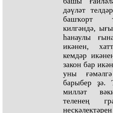
башы ғаиләл
дәүләт телдә
башҡорт т
килгәндә, ығ
һанаулы ғын
икәнен, хат
кемдәр икәне
закон бар икән
уны ғәмәлг
барыбер ҙә. 
милләт вәк
теленең гр
нескәлектәрен