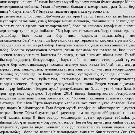
рихи осорҙа йәшәгән?" тигән һорауҙы музей-ҡурсаулыҡтың бүлек мөдире Марс
мсетдиновҡа төбәнек. Уның әйтеүенсә, бындағы ҡомартҡыларҙың йәше беҙ
аның V быуатынан XV быуатҡа тиклемге арауыҡты үҙ эсенә ала.
ргәҙмәне асып, "Боронғо Өфө"-нөң директоры Гәүһәр Тимерхан ҡыҙы Баттал
леүселәрҙе сәләмләне, уның һүҙҙәре менән әйткәндә, "тамашасыны һоҡландыр
тыратыу өсөн әҙерләнгән ҡомартҡылар", бөгөнгө кешеләр тарафынан эшлән
ади эштәр тураһында һөйләне. "Беҙ һәр ваҡыт тамашасыбыҙҙы һоҡландыры
ырышабыҙ. Был юлы ла бер нисә ҡыҙыҡлы яңылығыбыҙ мен
таҡлашмаҡсыбыҙ", - тине һәм һәр экспонаттар төркөмөнә ҡыҫҡаса аңлатма бир
ткәндәй, беҙ барыбыҙ ҙа Гәүһәр Тимерхан ҡыҙын билдәле тележурналист була
ләбеҙ. Бөгөнгө күргәҙмәнең эстәлеге, уның формаһы үҙенсәлеге лә, һис шикһ
әксенең тележурналист һәләтенә бәйлелер, тигән һығымта яһағы килә. Әйтәй
йы-мәрйендәрҙең, биҙәүестәрҙең, һауыт-һабаның нисек етте, шулай түгел
ырым бер композицияларҙа тәҡдим ителеүе ошо хаҡта һөйләй. Һырғаларҙ
ләҙектәрҙең, тәңкәләрҙең, муйынсаҡтарҙың кәштәлә лә, уларҙың күсермәләре
тын-ҡыҙ ҡурсағында ла һынландырылыуы, күргәҙмәнең түрендә Боронғо 
ласығының макеты ҡуйылыуы, стеналарҙа кәштәләрҙәге ҡомартҡылар
толары эленеүе - беҙҙең фекерҙе ҡеүәтләй генә төшә. Беҙҙең менән әңгәмәлә
на ниҙәр һөйләне: - Беҙҙең музей республикала иң йәше - уға 4 кенә йәш. 
ҙҙең дүртенсе күргәҙмә. Тәүгеһен 2014 йылда Башҡортостан Республик
езиденты грантына ойошторғайныҡ. Ул "Боронғо ҡаланың асылмаған серҙә
п аталды. Унан һуң "Урта быуаттарҙа хәрби сәнғәт" тигәне үтте. Артабан "Боҙ
оро паркы"н ойошторҙоҡ. Был беҙҙең музей тарафынан ойошторолған дүрте
ргәҙмә. Исеме "Урта быуаттарҙа биҙәүестәр һәм көнкүреш әйберҙәре" тип ата
ө-II ҡаласығында 9 йыл эсендә миллиондан артыҡ артефакт табылһа, у
аһында 500-ҙән ашыуы - биҙәүес өлгөләре. Бөгөн беҙ шуларҙың ҡайһы берҙә
ргәҙмәгә ҡуйҙыҡ та инде. Кешеләр бик ҙур ҡыҙыҡһыныу менән ҡарай. Бөгө
рурлығыбыҙ - боронғо ҡаланы һынландырған макет та бик ҡыҙыҡлы. Әле Өфө