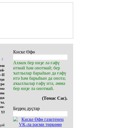
Киске Өфө
-
Ахмаҡ бер ниҙе лә ғәфү
реш
итмәй һәм онотмай; бер
ей-
ҡатлылар барыһын да ғәфү
-II
итә һәм барыһын да онота;
рҙа
аҡыллылар ғәфү итә, әммә
ура
бер ниҙе лә онотмай.
ҙмә
ына
нда
(Томас Сас).
ғы,
ам-
Беҙҙең дуҫтар
 үҙ
дәй