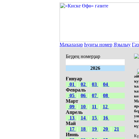
Мәҡәләләр
Һуңғы номер
Яҙылыу
Гәз
Беҙҙең номерҙар
2026
әй
Ғинуар
ҡу
01
|
02
|
03
|
04
ҡа
Февраль
ҡа
05
|
06
|
07
|
08
ко
Март
Мә
яр
09
|
10
|
11
|
12
бе
Апрель
ун
13
|
14
|
15
|
16
ҡа
Май
кү
17
|
18
|
19
|
20
|
21
Июнь
Кү