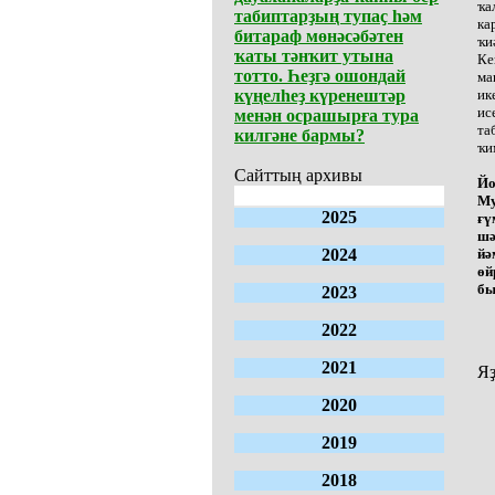
ҡа
табиптарҙың тупаҫ һәм
ка
битараф мөнәсәбәтен
ҡи
ҡаты тәнҡит утына
Ке
тотто. Һеҙгә ошондай
ма
күңелһеҙ күренештәр
ик
ис
менән осрашырға тура
та
килгәне бармы?
ҡи
Сайттың архивы
Йо
Му
2025
ғү
шә
2024
йә
өй
бы
2023
2022
2021
Яҙ
2020
2019
2018