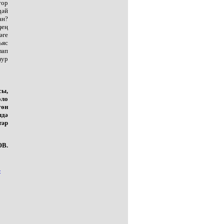
тор
дәй
ан?
ҙең
әге
ьяс
лап
ҙур
сы,
оло
гөн
лдә
тәр
ОВ.
-