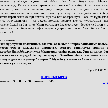
ласығы тураһында күпме һөйләйбеҙ: "Ул Урта быуаттарҙа Мерка
рталарында, Каталон атластарында күрһәтелгән", - тибеҙ. Ә ул ҡала нин
әфәттә булған, нисек йәшәгән, унда ниндәй йорттар, ниндәй юлдар булғ
шеләр нимә менән шөғөлләнгән - былар тураһында бер кем дә белмәй. Ә беҙ
кетҡа ҡарап ҡына ла күп нәмәне аңларға һәм белергә була. Бөгөнгө күргәҙмәл
енсе ғорурлығыбыҙ - ул беҙҙең Зөлхизә исемле икенсе ҡурсағыбыҙ (Ил
емлеһе былай ҙа бар ине). Уның өҫтөндәге биҙәүестәрҙең береһе лә бөгөн уй
былмаған. Һәр береһе артефакттарҙан күсереп эшләнгән. Улар бөгөн бик 
ммәткә эйә...
мғаҡлап...
зей-ҡурсаулыҡ коллективы, әлбиттә, бөтә был эштәргә башланғыс һалыу
мерен Өфө-II ҡаласығын өйрәнеүгә, донъяға танытыуға арнаған 
хесебеҙ Нияз Абдулхаҡ улы Мәжитовҡа сикһеҙ рәхмәтле. Уны юғалтыу бө
мәғәтселектә шундай һорау тыуҙыра: Өфө-II-не быға тиклемге кимә
рәнеүҙе дауам итеүселәр булырмы? Музей-ҡурсаулыҡта башҡарылған эш
ға өмөт уята уятыуға...
Иҙел РӘХИМ
КИРЕ СЫҒЫРҒА
ылған:
26.10.15
|
Ҡаралған:
1745
+