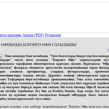
иттә реклама
Архив (PDF)
Редакция
ӨФӨБӨҘҘӘ БОРОНҒО ӨФӨ САҒЫЛЫШЫ
+
Ошо көндәрҙә баш ҡалабыҙҙа "Урта быуаттарҙа биҙәүестәр һәм көнкү
берҙәре" тигән исем аҫтында "Боронғо Өфө" тарихи-мәҙәни муз
рсаулығы тарафынан ойошторолған күргәҙмә эшләне. Күргәҙмәлә "Өфө
ласығы" федераль әһәмиәтле археология ҡомартҡыһында төрлө йылда
ҙып алынған артефакттар, уларҙың фоторәсемдәре, архитект
мпозициялары тәҡдим ителде. Дүртенсе тапҡыр ойошторолған күргә
жит Ғафуриҙың йорт-музейында урынлашҡайны. Уны асыу тантанаһ
айһы уҡ күп тамашасы йыйылды. Гәзит уҡыусыға был күргәҙмә тураһы
р аҙ мәғлүмәт биреүҙе кәрәк тип таптыҡ. Ни өсөн тигәндә, Өфө-II ҡаласы
ың музейы тураһында беҙ бик аҙ беләбеҙ һымаҡ. Һәр хәлдә, беҙ ҡатл
тлам ер аҫтынан ҡаҙып сығарылған бындай әйберҙәрҙе быға тиклем
ҙебеҙ менән күргән кеше түгел инек.
ргәҙмә асылмаҫ элек үҙебеҙҙе ҡыҙыҡһындырған "Боронғо Өфө ҡаласығы нин