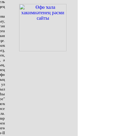
ель
ҙең
ова
ыу,
гән
рға
ән
ҙе.
раҡ
еҙ,
ек,
, ә
ың,
нең
Өфө
ҙың
 ул
Был
аһы
ре"
лоҡ
нсе
ла.
лар
рен
нгө
-II