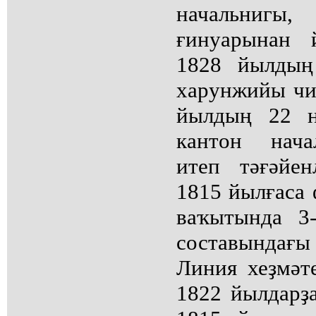
начальнигы
ғинуарынан 
1828 йылдың
харунжийы чи
йылдың 22 н
кантон нача
итеп тәғәйе
1815 йылғаса
ваҡытында 3
составындағы 
Линия хеҙмәт
1822 йылдарҙ