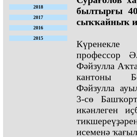
2018
былтырғы 40
2017
сыҡҡайныҡ и
2016
2015
Күренекле
профессор Ә
Фәйзулла Аҡт
кантоны Б
Фәйзулла ау
3-сө Башҡор
икәнлеген и
тикшереүҙ
исеменә ҡағы