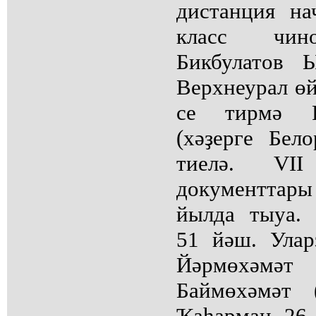
дистанция на
класс чин
Бикбулатов 
Верхнеурал өй
се тирмә Р
(хәҙерге Бел
тиелә. VII
документтар
йылда тыуа.
51 йәш. Ула
Йәрмөхәмәт 
Баймөхәмәт 
Ҡаһарман 26