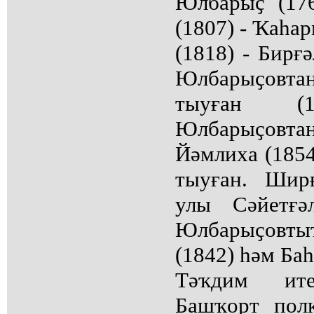
Юлбарыҫ (176
(1807) - Ҡаһар
(1818) - Бирғ
Юлбарыҫов
тыуған (1
Юлбарыҫовта
Йәмлиха (1854
тыуған. Шир
улы Сәйетғә
Юлбарыҫов
(1842) һәм Баһ
Тәҡдим ите
Башҡорт пол