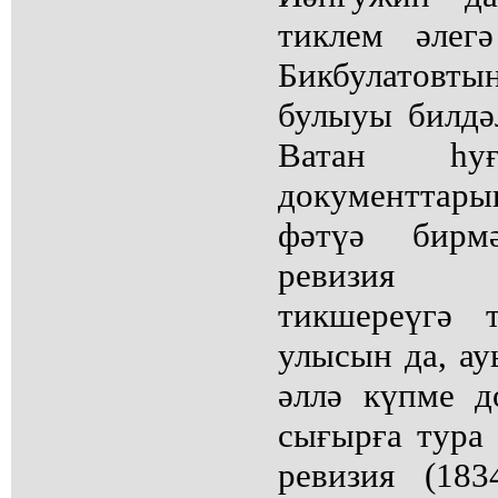
тиклем әлег
Бикбулатовт
булыуы билдәл
Ватан һуғ
документтар
фәтүә бирм
ревизия 
тикшереүгә 
улысын да, ау
әллә күпме д
сығырға тура 
ревизия (183