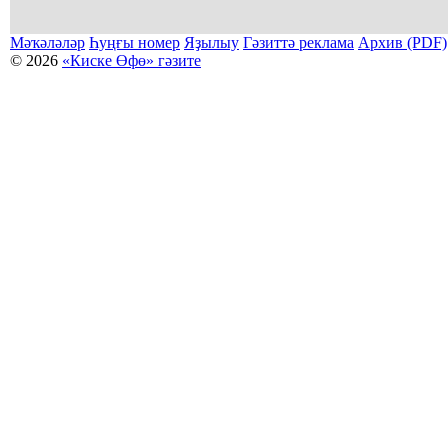
Мәҡәләләр
Һуңғы номер
Яҙылыу
Гәзиттә реклама
Архив (PDF)
© 2026
«Киске Өфө» гәзите
Мәҡәләләр күсермәһен алыу, күсереп баҫыу йәки материалды тулыраҡ файҙаланыу мәсьәләләре буйынса
Беҙҙең электрон адрес: kiskeufa@mail.ru