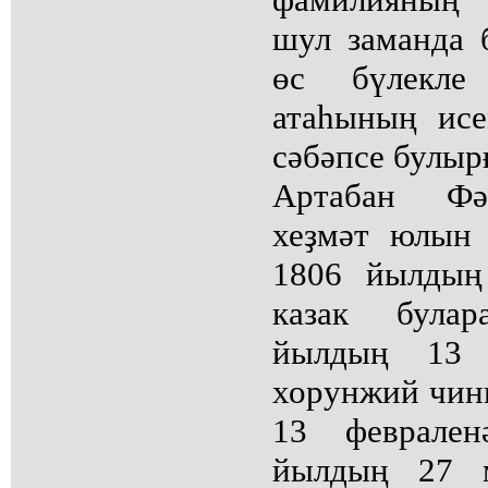
шул заманда 
өс бүлекле 
атаһының исе
сәбәпсе булыр
Артабан Фә
хеҙмәт юлын 
1806 йылдың
казак була
йылдың 13 н
хорунжий чин
13 феврален
йылдың 27 м