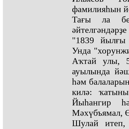
фамилияһын й
Тағы ла бе
әйтелгәндәр
"1839 йылғы
Унда "хорунж
Аҡтай улы, 
ауылында йәш
һәм балаларын
килә: ҡатын
Йыһангир һ
Мәхүбъямал, 
Шулай итеп,