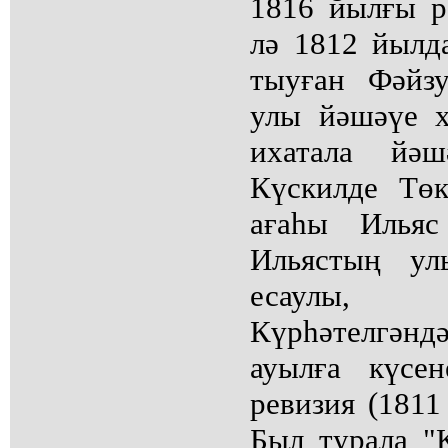
1816 йылғы р
лә 1812 йылд
тыуған Фәйз
улы йәшәүе х
ихатала йәш
Күскилде Тө
ағаһы Ильяс
Ильястың ул
есаулы,
Күрһәтелгәндә
ауылға күсен
ревизия (1811
Был турала "