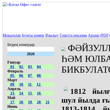
Мәҡәләләр
Һуңғы номер
Яҙылыу
Гәзиттә реклама
Архив (PDF)
Беҙҙең номерҙар
ФӘЙЗУЛЛ
2026
ҺӘМ ЮЛБ
Ғинуар
БИКБУЛАТ
01
|
02
|
03
|
04
Февраль
05
|
06
|
07
|
08
Март
09
|
10
|
11
|
12
Апрель
1812 йыл
13
|
14
|
15
|
16
Май
шул йылда ғ
17
|
18
|
19
|
20
|
21
Июнь
1813-1814 й