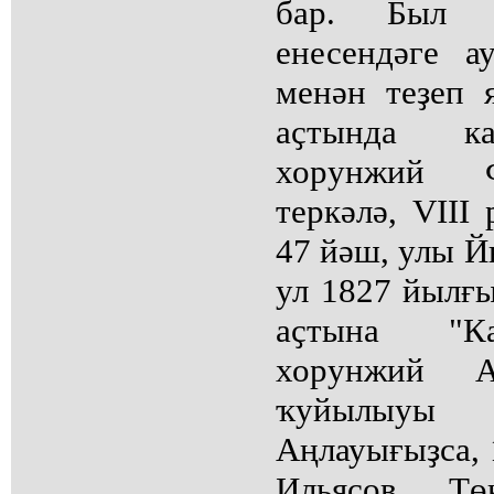
бар. Был д
енесендәге 
менән теҙеп 
аҫтында ка
хорунжий Ф
теркәлә, VIII
47 йәш, улы Йы
ул 1827 йылғ
аҫтына "К
хорунжий 
ҡуйылыу
Аңлауығыҙса, 
Ильясов Т