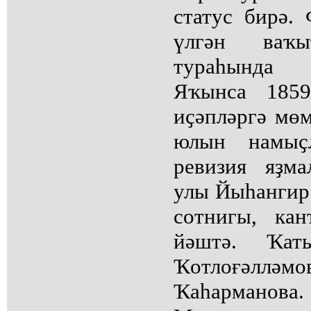
статус бирә.
үлгән ваҡ
тураһында 
Яҡынса 185
иҫәпләргә мө
юлын намыҫ
ревизия яҙм
улы Йыһангир 
сотнигы, ка
йәштә. Ҡат
Ҡотлоғәллә
Ҡаһарманова