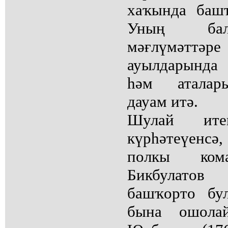
хаҡында баш
Уның бала
мәғлүмәттәр
ауылдарында
һәм аталар
дауам итә.
Шулай итеп
күрһәтеүенс
полкы ком
Бикбулато
башҡорто бу
бына ошолай