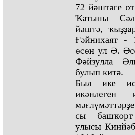
72 йәштәге от
Ҡатыны Сәл
йәштә, ҡыҙҙа
Ғәйнихаят -
өсөн ул Ә. Әс
Фәйзулла Әл
булып китә.
Был ике ис
икәнлеген 
мәғлүмәттәрҙе
сы башҡорт
улысы Кинйәб