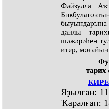
Фәйзулла Аҡ
Бикбулат
быуындарына
данлы тарих
шәжәрәһен ту
итер, моғайын
Фу
тарих 
КИРЕ
Яҙылған:
11
Ҡаралған:
1