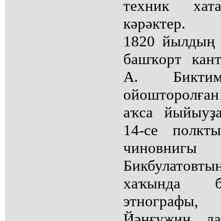
техник хат
кәрәктер.
1820 йылдың 
башҡорт кан
А. Биктим
ойошторолған
аҡса йыйыуҙ
14-се полк
чиновни
Бикбулатовты
хаҡында б
этнографы,
Йәнғужин д