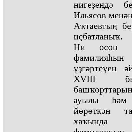
нигеҙендә б
Ильясов менә
Аҡтаевтың б
иҫбатланыҡ.
Ни өсөн Ф
фамилияһ
үҙгәртеүен 
XVIII бы
башҡорттары
ауылы һәм
йөрөткән т
хаҡында 
фамилияның 