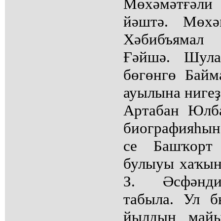
Мөхәмәтғәли
йәштә. Мөхә
Хәбибъямал 
Ғәйшә. Шула
бөгөнгө Бай
ауылына нигеҙ
Артабан Юлб
биографияһын
се Башҡорт
булыуы хаҡын
З. Әсфәнди
табыла. Ул б
йылдың майы