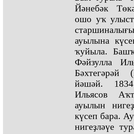
Йәнебәк Төк
ошо уҡ улыс
старшиналығ
ауылына күсе
ҡуйыла. Башҡ
Фәйзулла Ил
Бәхтегәрәй 
йәшәй. 183
Ильясов Аҡ
ауылын ниге
күсеп бара. А
нигеҙләүе ту