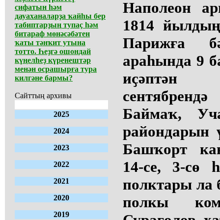
Наполеон а
сифатын һәм
дауаханаларҙа ҡайһы бер
1814 йылдың
табиптарҙың тупаҫ һәм
битараф мөнәсәбәтен
Парижға б
ҡаты тәнҡит утына
тотто. Һеҙгә ошондай
араһында 9 
күңелһеҙ күренештәр
менән осрашырға тура
иҫәптән
килгәне бармы?
сентябрендә
Сайттың архивы
Баймаҡ, Уч
2025
райондарын ү
2024
Башҡорт кан
2023
14-се, 3-сө
2022
полктары ла 
2021
2020
полкы ком
2019
Сурағолов ха