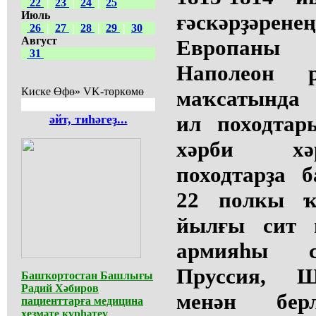
22
|
23
|
24
|
25
Июль
ғәскәрҙәр
26
|
27
|
28
|
29
|
30
Август
Европаны 
31
Наполеон 
Киске Өфө» VK-төркөмө
маҡсатында 
ил походтар
әйт, тиһәгеҙ...
хәрби хәр
походтарҙа 
22 полкы ҡа
йылғы сит 
армияһы с
Пруссия, Ш
Башҡортостан Башлығы
Радий Хәбиров
менән бер
пациенттарға медицина
хеҙмәте күрһәтеү