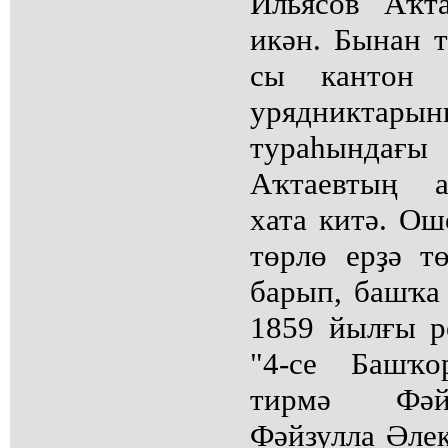
Ильясов Аҡт
икән. Бынан 
сы кантон 
урядникта
тураһындағы
Аҡтаевтың а
хата китә. О
төрлө ерҙә т
барып, башҡа 
1859 йылғы р
"4-се Башҡо
тирмә Фәй
Фәйзулла Әлек