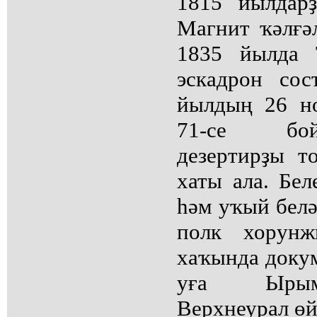
1815 йылдар
Магнит ҡәлғәл
1835 йылда 
эскадрон сос
йылдың 26 н
71-се бой
дезертирҙы т
хаты ала. Бел
һәм уҡый белә
полк хорунж
хаҡында докум
уға Ырым
Верхнеурал өй