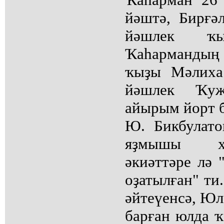
йәштә, Бирғә
йәшлек ҡы
Ҡаһарманды
ҡыҙы Мәлиха
йәшлек Ҡуж
айырым йорт 
Ю. Бикбулато
яҙмышы ха
әкиәттәре лә 
оҙатылған" ти
әйтеүенсә, Юл
барған юлда ҡ