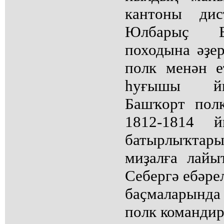
кантоны дис
Юлбарыҫ Б
походына әҙе
полк менән е
һуғышы йы
Башҡорт пол
1812-1814 й
батырлыҡтар
миҙалға лайы
Себергә ебәре
баҫмаларында 
полк командир