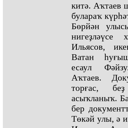
китә. Аҡтаев 
булараҡ күрһә
Бөрйән улыс
нигеҙләүсе 
Ильясов, ик
Ватан һуғы
есаул Фәйз
Аҡтаев. Док
торғас, бе
асыҡланыҡ. Ба
бер документ
Төкәй улы, ә 