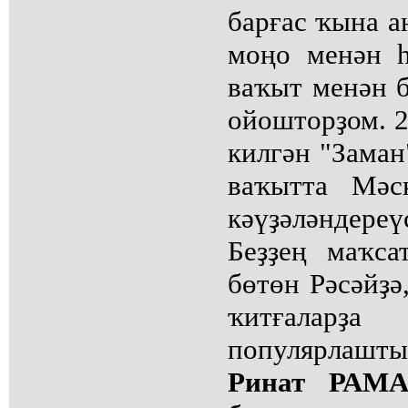
барғас ҡына 
моңо менән һ
ваҡыт менән б
ойошторҙом. 
килгән "Заман
ваҡытта Мәс
кәүҙәләндереү
Беҙҙең маҡс
бөтөн Рәсәйҙә,
ҡитғаларҙа
популярлашты
Ринат РАМА