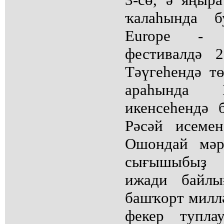
ҡалаһында б
Europe - 
фестивалдә 
Тәүгеһендә т
араһында 
икенсеһендә 
Рәсәй исеме
Ошондай мәрт
сығышыбыҙ 
ижади байлы
башҡорт милл
фекер тупла