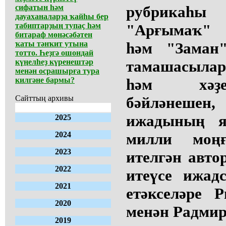
сифатын һәм
рубрикаһ
дауаханаларҙа ҡайһы бер
табиптарҙың тупаҫ һәм
"Арғымаҡ" 
битараф мөнәсәбәтен
ҡаты тәнҡит утына
һәм "Заман"
тотто. Һеҙгә ошондай
күңелһеҙ күренештәр
тамашасыла
менән осрашырға тура
килгәне бармы?
һәм хәҙе
Сайттың архивы
бәйләнешен,
ижадының я
2025
2024
милли моң
2023
ителгән авт
2022
итеүсе ижад
2021
етәкселәре
2020
менән Радм
2019