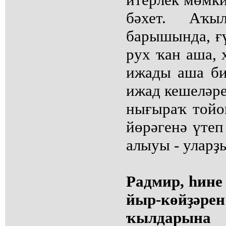
бәхет. Аҡ
барышында, ғү
рух ҡан аша,
ижады аша би
ижад кешеләр
нығыраҡ тойо
йөрәгенә үтеп
алыуы - уларҙ
Радмир, һине
йыр-көйҙәре
ҡылдарына 