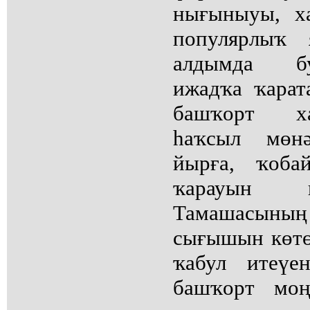
нығыныуы, х
популярлыҡ 
алдымда б
ижадҡа ҡарат
башҡорт х
һаҡсыл мөнә
йырға, ҡоба
ҡарауын к
Тамашасын
сығышын көт
ҡабул итеүе
башҡорт моң