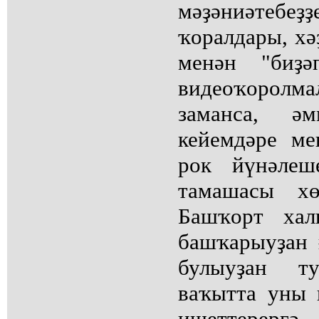
мәҙәниәтебеҙҙ
ҡоралдары, хә
менән "биҙә
видеоҡорол
заманса, ә
кейемдәре ме
рок йүнәлеш
тамашасы хө
Башҡорт хал
башҡарыуҙан
булыуҙан т
ваҡытта уны 
ишеттерергә