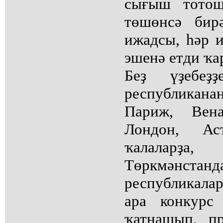
сығыш тотош
төшөнсә бир
ижадсы, һәр 
эшенә етди ҡа
Беҙ үҙебеҙ
республикан
Париж, Вена
Лондон, А
ҡалалар
Төркмән
республикала
ара конкурс
ҡатнашып, п