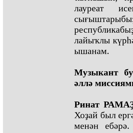
лауреат ис
сығыштарыбыҙ
республикаб
лайыҡлы күрһә
ышанам.
Музыкант бу
әллә миссия
Ринат РАМ
Хоҙай был ерг
менән ебәрә.