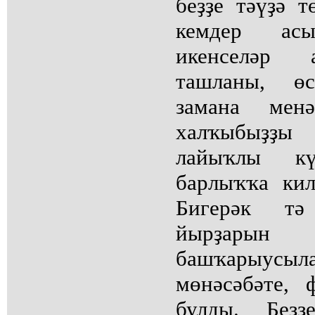
беҙҙе тәүҙә т
кемдер асы
икенселәр 
ташланы, өс
замана менә
халҡыбыҙҙы 
лайыҡлы кү
барлыҡҡа кил
Бигерәк т
йырҙары
башҡарыусыл
мөнәсәбәте, 
булды. Беҙ