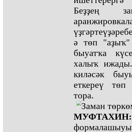
Беҙҙең за
аранжировкал
үҙгәртеүҙәребе
ә төп "аҙыҡ"
быуатҡа күс
халыҡ ижады
киләсәк быу
еткереү төп
тора.
МУФТАХ
формалашыуы,