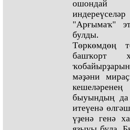
ошондай
индереүселә
"Арғымаҡ" э
булды.
Төркөмдөң т
башҡорт х
ҡобайырҙары
мәҙәни мира
кешеләренең
быуындың да 
итеүенә өлгәш
үҙенә генә ха
яҙыуы була. Б