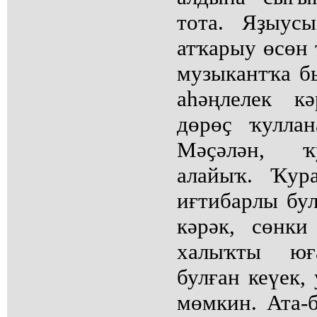
тота. Яҙыус
атҡарыу өсөн 
музыкантҡа б
аһәңлелек к
дөрөҫ ҡулла
Мәҫәлән, ҡ
алайыҡ. Ҡур
иғтибарлы бул
кәрәк, сөнк
халыҡты юғ
булған кеүек,
мөмкин. Ата-