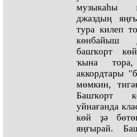
музыкаһы 
джаздың яңғ
тура килеп т
көнбайыш 
башҡорт көй
ҡына тора,
аккордтары "
мөмкин, тиг
Башҡорт кө
уйнағанда кла
көй ҙә бөтө
яңғырай. Б