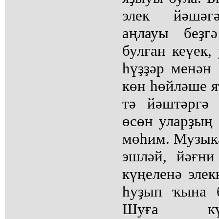
элек йәшәгә
аңлауы беҙг
булған кеүек,
һүҙҙәр менән
көн һөйләше я
тә йәштәргә
өсөн уларҙың
мөһим. Музыка
эшләй, йәғни
күңеленә элек
һуҙып ҡына 
Шуға кү