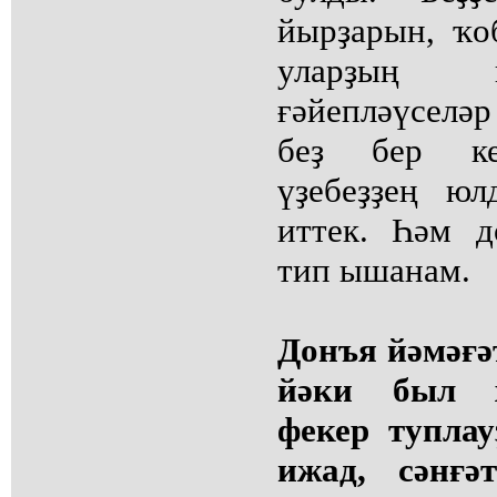
йырҙарын, ҡо
уларҙың й
ғәйепләүселә
беҙ бер ке
үҙебеҙҙең ю
иттек. Һәм д
тип ышанам.
Донъя йәмәғә
йәки был 
фекер туплау
ижад, сәнғә