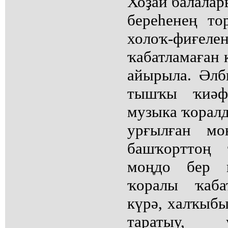
Хоҙай балалары
береһенең т
холоҡ-фиғ
ҡабатламаған 
айырыла. Әлб
тышҡы ҡиәф
музыка ҡоралд
урғылған мо
башҡорттоң 
моңдо бер 
ҡоралы ҡаба
күрә, халҡыбы
таратыу, 