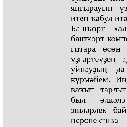
яңғырауын ү
итеп ҡабул ит
Башҡорт ха
башҡорт комп
гитара өсөн
үҙгәртеүҙең 
уйнауҙың д
күрмәйем. Иң
ваҡыт тарлы
был өлкәл
эшләрлек ба
перспект