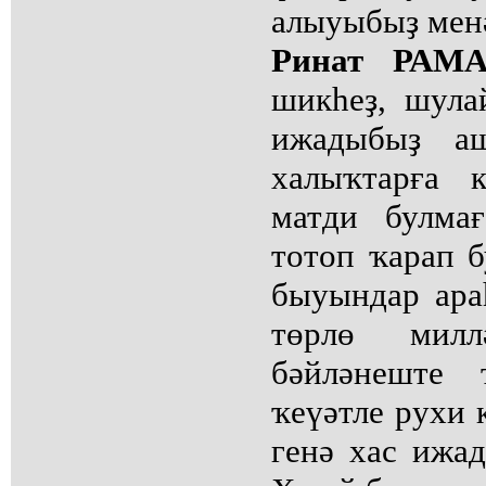
алыуыбыҙ мен
Ринат РАМ
шикһеҙ, шула
ижадыбыҙ аш
халыҡтарға 
матди булма
тотоп ҡарап б
быуындар ара
төрлө милл
бәйләнеште 
ҡеүәтле рухи 
генә хас ижад