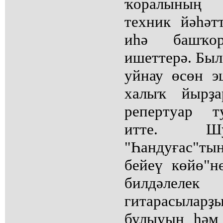
ҡоралының
техник йәһәт
иһә башҡо
ишеттерә. Был
уйнау өсөн э
халыҡ йырҙа
репертуар т
итте. Шу
"Һандуғас"
бейеү көйө"н
билдәлелек
гитарасылар
булыуын һәм 