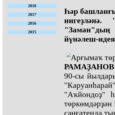
2018
Һәр башланғы
2017
нигеҙләнә.
2016
"Заман"дың 
2015
йүнәлеш-идея
РАМАҘАНО
90-сы йылдар
"Каруанһа
"Аҡйондоҙ" 
төркөмдәрҙән 
сәнғәтендә т