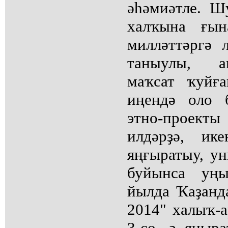
әһәмиәтле. Ш
халҡына ғын
милләттәргә л
таныулы, а
маҡсат ҡуйғ
иңендә оло 
этно-проекты
илдәрҙә, ик
яңғыратыу, у
буйынса уң
йылда Ҡаҙанда
2014" халыҡ-
3-сө, ә яңыр