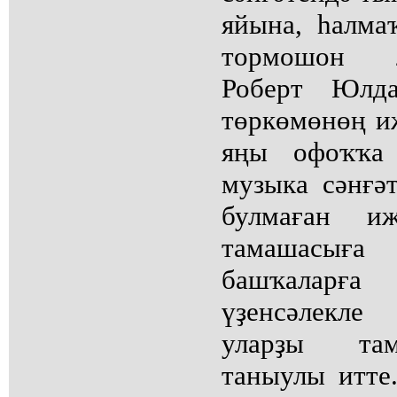
яйына, һалма
тормошон 2
Роберт Юлда
төркөмөнөң и
яңы офоҡҡа 
музыка сәнғәт
булмаған и
тамашасыға
башҡалар
үҙенсәлекл
уларҙы та
таныулы итте