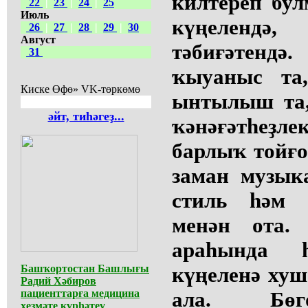
килтереп бул
22
|
23
|
24
|
25
Июль
күңелендә
26
|
27
|
28
|
29
|
30
Август
тәбиғәтенд
31
ҡыуаныс та,
Киске Өфө» VK-төркөмө
ынтылыш та,
әйт, тиһәгеҙ...
ҡәнәғәтһеҙ
барлыҡ тойғо
заман музык
стиль һәм 
менән ота.
араһында 
Башҡортостан Башлығы
күңеленә хуш
Радий Хәбиров
пациенттарға медицина
ала. Бөг
хеҙмәте күрһәтеү