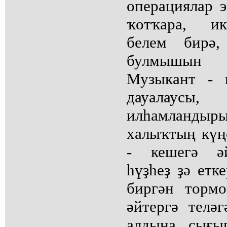
операциялар 
ҡотҡара, ик
белем бирә,
булмышын 
Музыкант - 
дауалаусы
илһамландыры
халыҡтың күң
- кешегә әй
һүҙһеҙ ҙә етк
биргән торм
әйтергә телә
алдына сығы