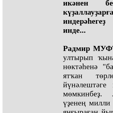
икәнен бе
күҙаллауҙар
индерәһеге
инде...
Радмир МУ
ултырып ҡын
нөктәһенә "ба
ятҡан төр
йүнәлештәге
мөмкинбеҙ.
үҙенең милли 
яңғыраған йы