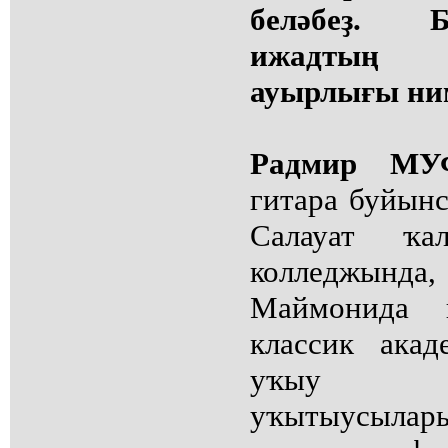
беләбеҙ. 
ижадтың ү
ауырлығы ни
Радмир М
гитара буйынс
Салауат ҡа
колледжынд
Маймонида и
классик ака
уҡыу й
уҡытыусылар