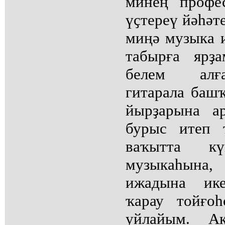
минең профе
үҫтереү йәһәт
миңә музыка 
табырға ярҙ
белем алғ
гитарала баш
йырҙарына а
бурыс итеп 
ваҡытта кү
музыкаһына
ижадына ик
ҡарау тойғо
уйлайым. Ак