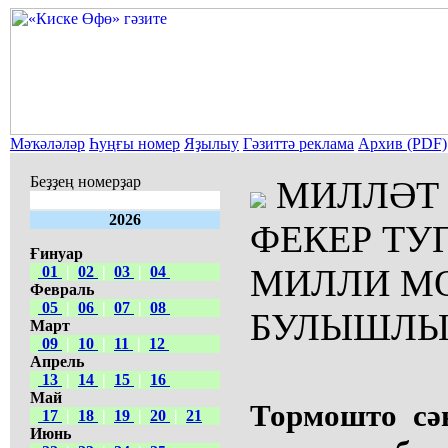
Мәҡәләләр
Һуңғы номер
Яҙылыу
Гәзиттә реклама
Архив (PDF)
Беҙҙең номерҙар
МИЛЛӘТ 
2026
ФЕКЕР ТУ
Ғинуар
МИЛЛИ М
01
|
02
|
03
|
04
Февраль
05
|
06
|
07
|
08
БУЛЫШЛЫ
Март
09
|
10
|
11
|
12
Апрель
13
|
14
|
15
|
16
Май
Тормошто сә
17
|
18
|
19
|
20
|
21
Июнь