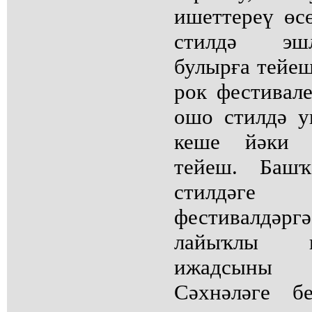
ишеттереү өс
стилдә эш
булырға тейеш
рок фестивале
ошо стилдә 
кеше йәки 
тейеш. Башҡ
стилдәге
фестивалдә
лайыҡлы к
ижадсыны 
Сәхнәләге б