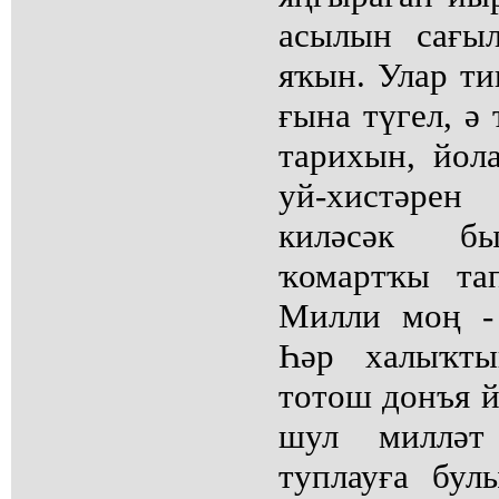
асылын сағы
яҡын. Улар ти
ғына түгел, ә
тарихын, йол
уй-хистәре
киләсәк бы
ҡомартҡы та
Милли моң -
Һәр халыҡт
тотош донъя й
шул милләт
туплауға бу