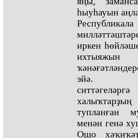
яңы, заманс
һыуһауын аңл
Республи
милләттәштә
иркен һөйләше
ихтыяжы
ҡәнәғәтләнд
эйә. Баш
ситтәгел
халыҡтарҙың 
тупланған м
менән генә ху
Ошо хәҡиҡәт