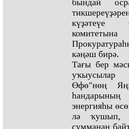
бындай осра
тикшереүҙәре
күҙәтеүе 
комитетына
Прокуратура
кәңәш бирә.
Тағы бер мәс
уҡыусылар х
Өфө"нөң Яң
һандарының 
энергияһы өсө
лә ҡушып, 
сумманан бай