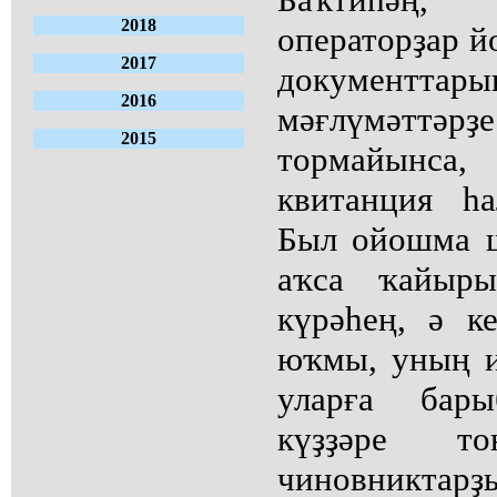
2018
операторҙар й
2017
документтар
2016
мәғлүмәттәр
2015
тормайынса,
квитанция һ
Был ойошма ш
аҡса ҡайыры
күрәһең, ә к
юҡмы, уның и
уларға бар
күҙҙәре т
чиновниктарҙы