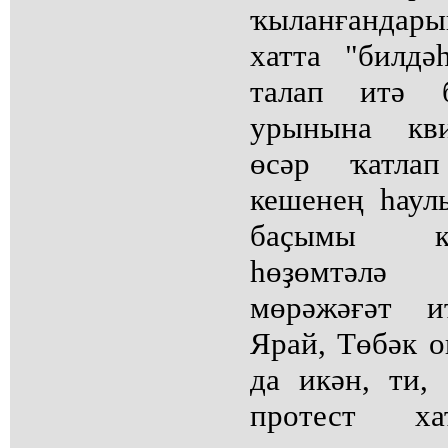
ҡыланғандары
хатта "билдә
талап итә б
урынына кви
өсәр ҡатлап
кешенең һаул
баҫымы кү
һөҙөмтәлә
мөрәжәғәт и
Ярай, Төбәк о
да икән, ти,
протест х