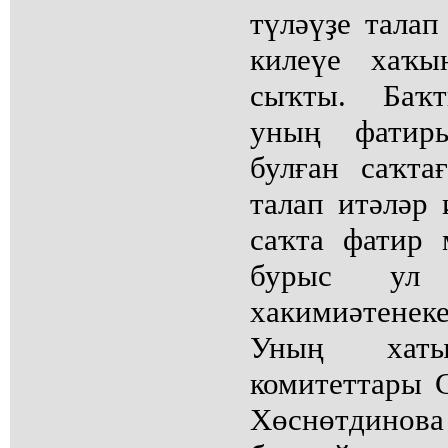
түләүҙе талап
килеүе хаҡы
сыҡты. Баҡт
уның фатиры
булған саҡта
талап итәләр 
саҡта фатир 
бурыс ул 
хакимиәтене
Уның хат
комитеттары 
Хөснөтдинов