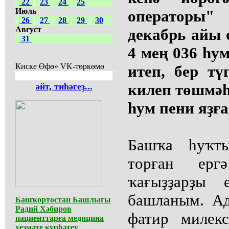
22
|
23
|
24
|
25
Июль
операторы"
26
|
27
|
28
|
29
|
30
Август
декабрь айы 
31
4 мең 036 һум
Киске Өфө» VK-төркөмө
итеп, бер тү
килеп төшмәһ
әйт, тиһәгеҙ...
һум пени яҙға
Башҡа һуҡт
торған ерг
ҡағыҙҙарҙы 
башланым. Ад
Башҡортостан Башлығы
Радий Хәбиров
фатир милек
пациенттарға медицина
хеҙмәте күрһәтеү