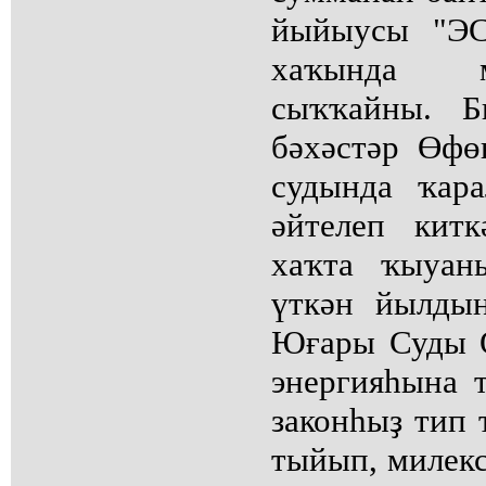
йыйыусы "ЭС
хаҡында м
сыҡҡайны. Б
бәхәстәр Өфө
судында ҡар
әйтелеп кит
хаҡта ҡыуан
үткән йылды
Юғары Суды 
энергияһына т
законһыҙ тип 
тыйып, милекс