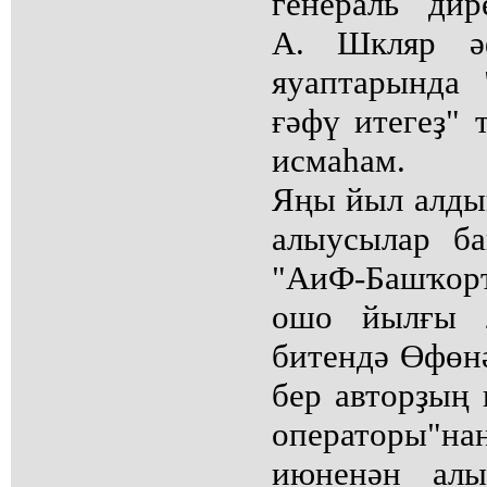
генераль ди
А. Шкляр ә
яуаптарында 
ғәфү итегеҙ" 
исмаһам.
Яңы йыл алды
алыусылар б
"АиФ-Башҡор
ошо йылғы 2
битендә Өфөн
бер авторҙың 
операторы"н
июненән алы