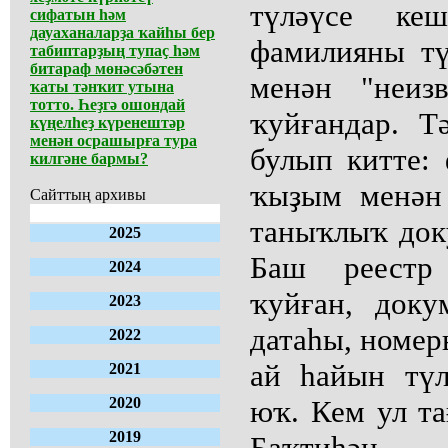
түләүсе ке
сифатын һәм
дауаханаларҙа ҡайһы бер
фамилияны тү
табиптарҙың тупаҫ һәм
битараф мөнәсәбәтен
менән "неиз
ҡаты тәнҡит утына
тотто. Һеҙгә ошондай
ҡуйғандар. Т
күңелһеҙ күренештәр
менән осрашырға тура
булып китте: 
килгәне бармы?
ҡыҙым менән 
Сайттың архивы
таныҡлыҡ док
2025
Баш реестр 
2024
ҡуйған, доку
2023
датаһы, номер
2022
ай һайын тү
2021
2020
юҡ. Кем ул та
2019
Баҡтиһәң