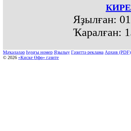
КИРЕ
Яҙылған:
01
Ҡаралған:
1
Мәҡәләләр
Һуңғы номер
Яҙылыу
Гәзиттә реклама
Архив (PDF)
© 2026
«Киске Өфө» гәзите
Мәҡәләләр күсермәһен алыу, күсереп баҫыу йәки материалды тулыраҡ файҙаланыу мәсьәләләре буйынса
Беҙҙең электрон адрес: kiskeufa@mail.ru