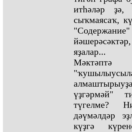
итһәләр ҙә,
сыҡмаясаҡ, к
"Содержание"
йәшерәсәктәр
яҙалар...
Мәктәптә 
"ҡушылыусы
алмаштырыуҙ
үҙгәрмәй" т
түгелме? Ни
дәүмәлдәр эҙ
күҙгә күре