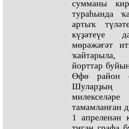
сумманы кир
тураһында ҡ
артыҡ түләт
күҙәтеүе д
мөрәжәғәт ит
ҡайтарыла,
йорттар буйы
Өфө район с
Шуларҙың 
милексел
тамамланған д
1 апреленән 
тигән графа б