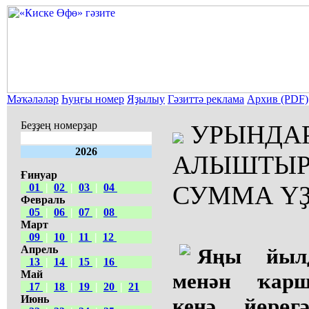
Мәҡәләләр
Һуңғы номер
Яҙылыу
Гәзиттә реклама
Архив (PDF)
Беҙҙең номерҙар
УРЫНДА
2026
АЛЫШТЫР
Ғинуар
СУММА Ү
01
|
02
|
03
|
04
Февраль
05
|
06
|
07
|
08
Март
09
|
10
|
11
|
12
Апрель
Яңы йыл
13
|
14
|
15
|
16
Май
менән ҡарш
17
|
18
|
19
|
20
|
21
Июнь
кенә йөрөг