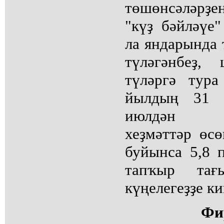
төшөнсәләрҙе
"күҙ бәйләүе"
ла яндарында 
түләгәнбеҙ,
түләргә тура
йылдың 31 
июлдән то
хеҙмәттәр өс
буйынса 5,8 
тапҡыр та
күңелегеҙҙе ки
Фи