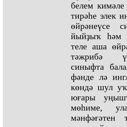
белем кимәле
тирәһе элек и
өйрәнеүсе с
йыйҙыҡ һәм 
теле аша өйр
тәжрибә ү
синыфта бала
фәнде лә инг
көндә шул у
юғары уңышт
мөһиме, у
мәнфәғәтен 