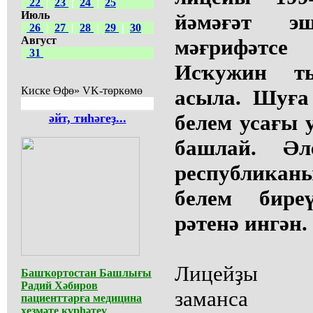
22
|
23
|
24
|
25
Июль
йәмәғәт эш
26
|
27
|
28
|
29
|
30
Август
мәғрифәтс
31
Исҡужин т
Киске Өфө» VK-төркөмө
асыла. Шуға
белем усағы 
әйт, тиһәгеҙ...
башлай. Әл
республикан
белем бире
рәтенә ингән.
Лицейҙы ре
Башҡортостан Башлығы
Радий Хәбиров
заманса 
пациенттарға медицина
хеҙмәте күрһәтеү