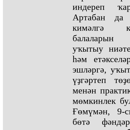
индереп ҡа
Артабан да 
кимәлгә к
балаларын
уҡытыу ниәт
һәм етәкселә
эшләргә, уҡы
үҙгәртеп төҙ
менән практи
мөмкинлек бу
Ғөмүмән, 9-
бөтә фәндә