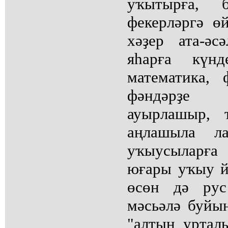
уҡытырға, б
фекерләргә ө
хәҙер ата-ә
яһарға күнд
математика, 
фәндәрҙе 
ауырлашыр, 
аңлашыла л
уҡыусыларғ
юғары уҡыу й
өсөн дә рус
мәсьәлә буйын
"алтын уртал