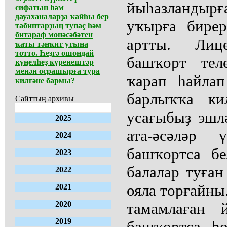
йыһазландырғ
сифатын һәм
дауаханаларҙа ҡайһы бер
уҡырға бирер
табиптарҙың тупаҫ һәм
битараф мөнәсәбәтен
артты. Лиц
ҡаты тәнҡит утына
тотто. Һеҙгә ошондай
башҡорт тел
күңелһеҙ күренештәр
менән осрашырға тура
ҡарап һайла
килгәне бармы?
барлыҡҡа ки
Сайттың архивы
усағыбыҙ эшл
2025
ата-әсәләр 
2024
башҡортса бе
2023
балалар туған
2022
ояла торғайны
2021
2020
тамамлаған 
2019
башҡортса һ