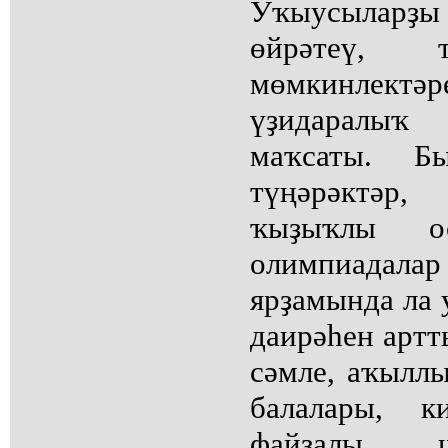
Уҡыусылар
өйрәтеү, 
мөмкинле
үҙидаралы
маҡсаты. Б
түңәрәктәр
ҡыҙыҡлы ос
олимпиадала
ярҙамында ла
даирәһен артт
сәмле, аҡылл
балалары, к
файҙалы ш