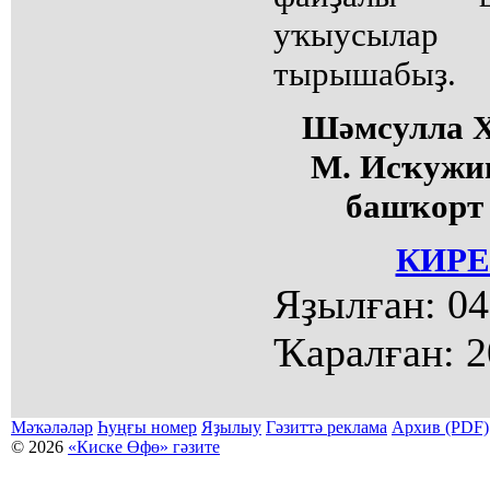
уҡыусыла
тырышабыҙ.
Шәмсулла
М. Исҡужин
башҡорт
КИРЕ
Яҙылған:
04
Ҡаралған:
2
Мәҡәләләр
Һуңғы номер
Яҙылыу
Гәзиттә реклама
Архив (PDF)
© 2026
«Киске Өфө» гәзите
Мәҡәләләр күсермәһен алыу, күсереп баҫыу йәки материалды тулыраҡ файҙаланыу мәсьәләләре буйынса
Беҙҙең электрон адрес: kiskeufa@mail.ru