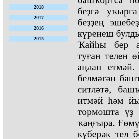
2018
беҙгә уҡырғ
2017
беҙҙең эшебе
2016
күренеш булды
2015
Ҡайһы бер а
туған телен ө
аңлап етмәй.
белмәгән башҡ
ситләтә, баш
итмәй һәм й
тормошта үҙ
ҡаңғыра. Ғөмү
күберәк тел б