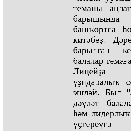
теманы аңла
барышында 
башҡортса һ
китәбеҙ. Дә
барылған к
балалар темағ
Лицейҙа 
үҙидаралыҡ 
эшләй. Был "
дәүләт бала
һәм лидерлыҡ
үҫтереүгә