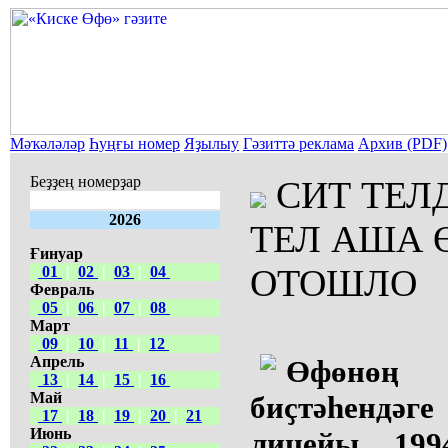
Мәҡәләләр
Һуңғы номер
Яҙылыу
Гәзиттә реклама
Архив (PDF)
Беҙҙең номерҙар
СИТ ТЕЛ
2026
ТЕЛ АША 
Ғинуар
ОТОШЛО
01
|
02
|
03
|
04
Февраль
05
|
06
|
07
|
08
Март
09
|
10
|
11
|
12
Апрель
Өфөнө
13
|
14
|
15
|
16
Май
биҫтәһендәг
17
|
18
|
19
|
20
|
21
Июнь
лицейы 199