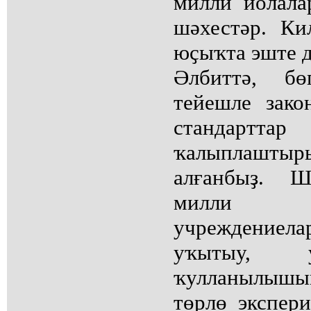
милли йолала
шәхестәр. Ки
юҫыҡта эште д
Әлбиттә, бө
тейешле зако
стандар
ҡалыплаштыры
алғанбыҙ. 
милли б
учреждениел
уҡытыу, у
ҡулланылыш
төрлө экспер