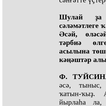
Шулай ҙа 
сәләмәтлеге ҡ
Әсәй, өләсә
тәрбиә өлг
асылына төш
кәңәштәр алы
Ф. ТУЙСИН
әсә, тыныс,
ҡатын-ҡыҙ. 
йырлаһа ла,