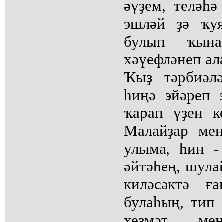
әүҙем, теләһ
эшләй ҙә ҡуя
булып ҡын
хәүефләнеп ал
Ҡыҙ тәрбиәлә
һиңә эйәреп 
ҡарап үҙен к
Малайҙар ме
улыма, һин -
әйтәһең, шула
киләсәктә ғ
булаһың, тип
хеҙмәт мен