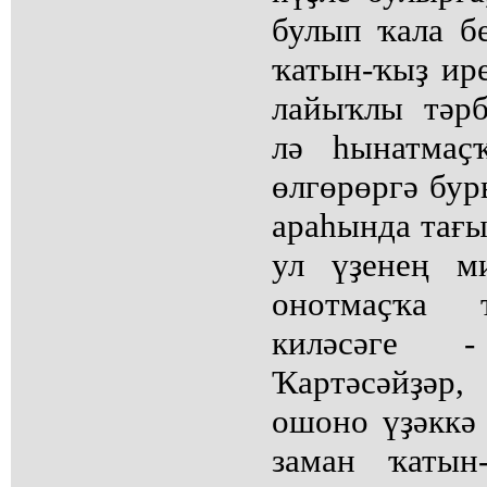
булып ҡала бе
ҡатын-ҡыҙ ире
лайыҡлы тәрб
лә һынатмаҫ
өлгөрөргә бу
араһында тағы
ул үҙенең м
онотмаҫҡа 
киләсәге 
Ҡартәсәйҙәр
ошоно үҙәккә 
заман ҡатын