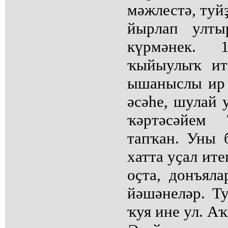
мәжлестә, туй
йырлап улты
күрмәнек. 
ҡыйыулыҡ ит
ышаныслы ир 
әсәһе, шулай 
ҡәртәсәйем
тапҡан. Уны б
хатта уҫал ит
оҫта, донъял
йәшәнеләр. Т
ҡуя ине ул. А