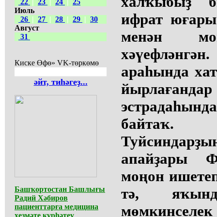
халҡыбыҙ б
22
|
23
|
24
|
25
Июль
ифрат юғары
26
|
27
|
28
|
29
|
30
Август
менән мо
31
хәүефләнгән
Киске Өфө» VK-төркөмө
араһында хат
әйт, тиһәгеҙ...
йырлағанд
эстрадаһы
байтаҡ. 
Туйсиндар
апайҙары Ф
моңон ишетеп
Башҡортостан Башлығы
тә, яҡынд
Радий Хәбиров
пациенттарға медицина
мөмкинселе
хеҙмәте күрһәтеү