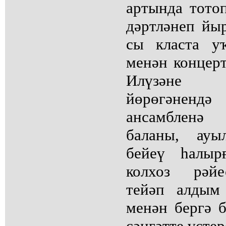
артында тото
дәртләнеп йы
сы класта у
менән концер
Илүзәне 
йөрөгәнен
ансамбленә
баланы, ауы
бейеү һалыр
колхоз рәйе
тейәп алдым
менән бергә 
сәнғәтте үҫте