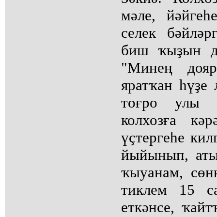
мәле, йәйгеһ
селек бәйләр
биш ҡыҙын д
"Минең дояр
яратҡан һүҙе 
тоғро улы б
колхозға кә
үҫтергеһе кил
йыйынып, аты
ҡыуанам, сө
тиклем 15 с
еткәнсе, ҡайт