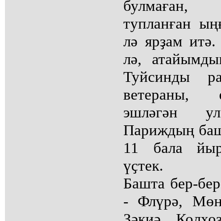
булмаған, 
тупланған ың
лә ярҙам итә.
лә, атайымд
Туйсинды р
ветераны, 
эшләгән у
Париждың баш 
11 бала йыр
үҫтек.
Башта бер-бер
- Флүрә, Мөн
Зәкиә. Колхо