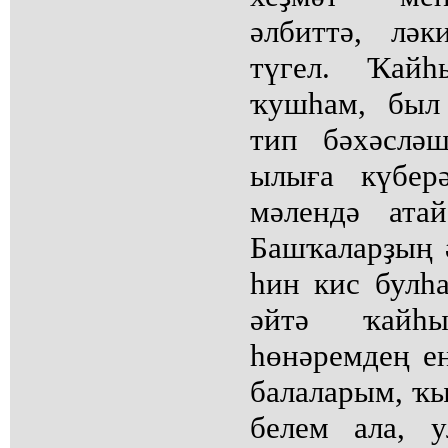
әлбиттә, лә
түгел. Ҡай
ҡушһам, был
тип бәхәслә
ылыға күбер
мәлендә ата
Башҡаларҙың ә
һин кис булһа
әйтә ҡайһ
һөнәремдең ең
балаларым, ҡ
белем ала, 