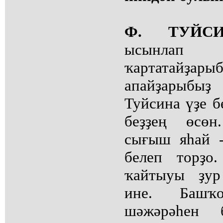
Ф. ТУЙСИ
ысынлап т
ҡартатайҙар
апайҙарыбыҙ
Туйсина үҙе б
беҙҙең өсөн
сығыш яһай 
белеп торҙо
ҡайтыуы ҙур
ине. Башҡ
шәжәрәһен б