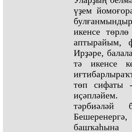
үҙем йомоғор
булғанмынд
икенсе төрлө
аптырайым, ф
Ирҙәре, балал
тә икенсе к
иғтибарлыра
төп сифаты 
иҫәпләйем
тәрбиәләй б
Бешеренергә
башҡаһына 