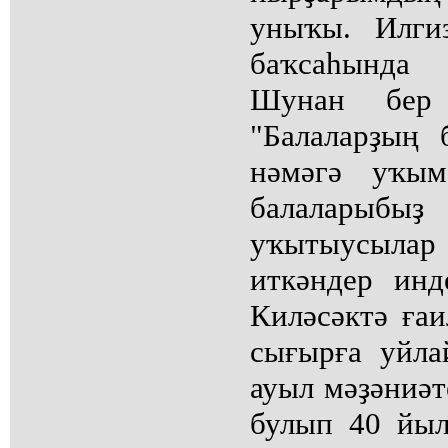
уныҡы. Илги
баҡсаһында 
Шунан бер 
"Балаларҙың 
нәмәгә уҡым
балалары
уҡытыусылар 
иткәндер инд
Киләсәктә ғаи
сығырға уйл
ауыл мәҙәниәт
булып 40 йыл