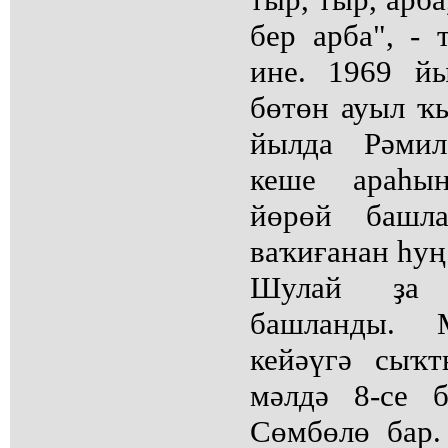
бер арба", -
ине. 1969 й
бөтөн ауыл ҡ
йылда Рәмил
кеше араһы
йөрөй башл
ваҡиғанан һуң
Шулай ҙа 
башланды.
кейәүгә сыҡ
мәлдә 8-се 
Сөмбөлө бар