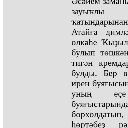
Әсәйем заманы
зауыҡлы
ҡатындарынан
Атайға димл
өлкәһе Ҡыҙыл
булып төшкә
тигән кремда
булды. Бер 
ирен буяғысы
уның еҫ
буяғыстарынд
борхолдатып
һөртәбеҙ рә