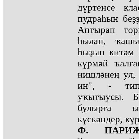
дүртенсе кл
пудраһын беҙ
Аптырап тор
һылап, ҡаш
һыҙып китәм 
күрмәй ҡалға
нишләнең ул,
ин", - ти
уҡытыусы. Б
булырға ы
күскәндер, кү
Ф. ПАРИЖ