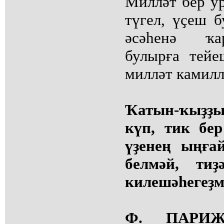
Милләт бер у
түгел, үҫеш б
әсәһенә ҡа
булырға тей
милләт камил
Ҡатын-ҡыҙҙы
күп, тик бе
үҙенең ыңға
белмәй, ти
килешәһегеҙм
Ф. ПАРИЖ