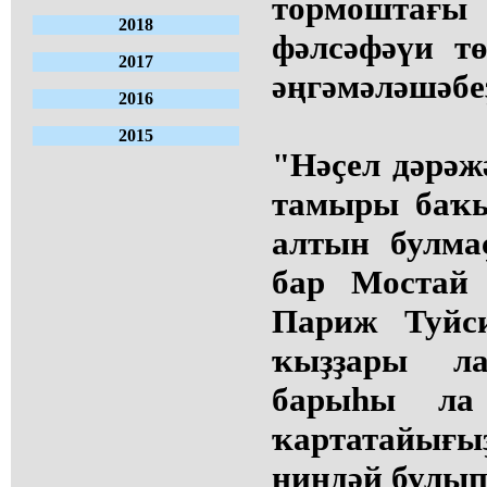
тормоштағ
2018
фәлсәфәүи т
2017
әңгәмәләшәбе
2016
2015
"Нәҫел дәрәжә
тамыры баҡы
алтын булмаҫ
бар Мостай
Париж Туйс
ҡыҙҙары л
барыһы ла 
ҡартатайығыҙ
ниндәй булып