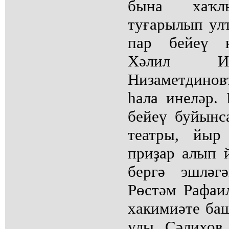
бына хаҡл
туғарылып улт
пар бейеү к
Хәлил Иш
Низаметдино
һала инеләр.
бейеү буйынс
театры, йыр
приҙар алып 
бергә эшләг
Рөстәм Рафаи
хакимиәте ба
улы Сәлихов