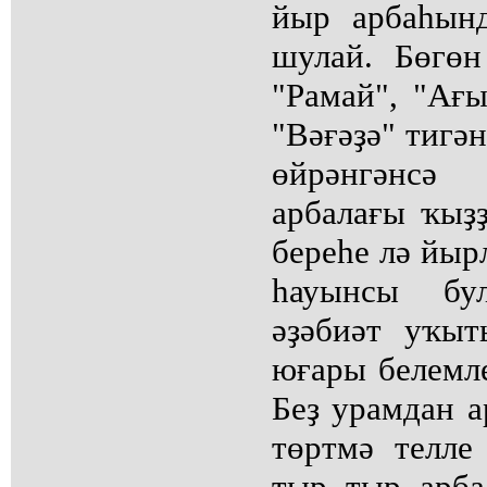
йыр арбаһын
шулай. Бөгөн
"Рамай", "Ағы
"Вәғәҙә" тигә
өйрәнгәнсә
арбалағы ҡыҙ
береһе лә йыр
һауынсы бул
әҙәбиәт уҡыт
юғары белемле
Беҙ урамдан а
төртмә телле 
тыр, тыр, арб