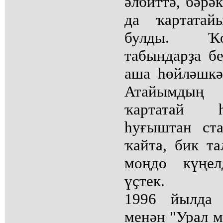
әлбиттә, бәрә
да ҡартата
булды. Ҡо
табындарҙа б
аша һөйләшкә
Атайымдың 
ҡартатай 
һуғыштан ст
ҡайта, бик т
моңдо күңел
үҫтек.
1996 йылда 
менән "Урал 