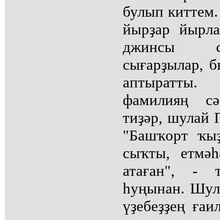
булып киттем.
йырҙар йырла
джинсы са
сығарҙылар, 
аптыратты.
фамилияң сә
тиҙәр, шулай 
"Башҡорт ҡыҙ
сыҡты, етмә
атаған", - 
һуңынан. Шул
үҙебеҙҙең ғаи