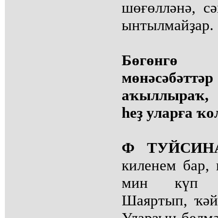
шөғөлләнә, с
ынтылмайҙар.
Бөгөнгө 
мөнәсәбәттә
аҡыллыраҡ, 
һеҙ уларға ҡ
Ф ТУЙСИН
киленем бар, 
мин күп н
Шаяртып, ҡәй
Уларҙың белм