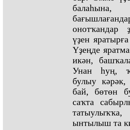
балаһын
бағышлаға
онотҡандар 
үҙен яратырға
Үҙеңде яратм
икән, башҡал
Унан һуң, ҡ
булыу кәрәк,
бай, бөтөн 
саҡта сабырл
татыулыҡҡ
ынтылыш та к