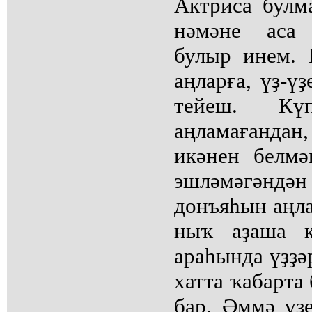
Актриса булм
нәмәне аса 
булыр инем. 
аңларға, үҙ-ү
тейеш. Кү
аңламағанда
икәнен белмә
эшләмәгәндә
донъяһын аңла
ныҡ аҙаша к
араһында үҙҙә
хатта ҡабарта
бар. Әммә үҙ