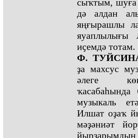
сыҡтым, шуға
дә алдан ал
яңғырашлы л
яуаплылығы 
иҫемдә тотам.
Ф. ТУЙСИН
ҙа махсус му
әлеге кө
ҡасабаһында 
музыкаль ет
Илшат оҙаҡ й
мәҙәниәт йо
йырҙарымды