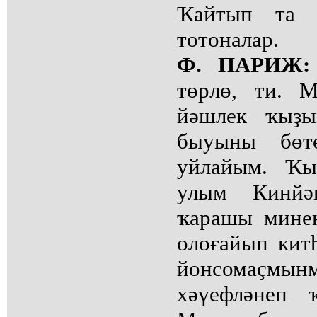
Ҡайтып та 
тотоналар.
Ф. ПАРИЖ:
төрлө, ти. 
йәшлек ҡыҙы
быуыны бөт
уйлайым. Ҡы
улым Кинйә
ҡарашы минек
олоғайып кит
йонсомаҫмы
хәүефләнеп 