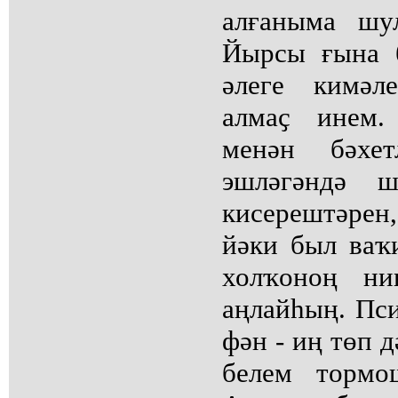
алғаныма шу
Йырсы ғына 
әлеге кимәл
алмаҫ инем.
менән бәхет
эшләгәндә ш
кисерештәрен
йәки был ваҡ
холҡоноң ни
аңлайһың. Пси
фән - иң төп д
белем тормо