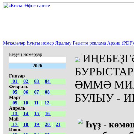
Мәҡәләләр
Һуңғы номер
Яҙылыу
Гәзиттә реклама
Архив (PDF)
Беҙҙең номерҙар
ИҢЕБЕҘГ
2026
БУРЫСТАР
Ғинуар
ӘММӘ МИ
01
|
02
|
03
|
04
Февраль
05
|
06
|
07
|
08
БУЛЫУ - 
Март
09
|
10
|
11
|
12
Апрель
13
|
14
|
15
|
16
Май
Һүҙ - көмө
17
|
18
|
19
|
20
|
21
Июнь