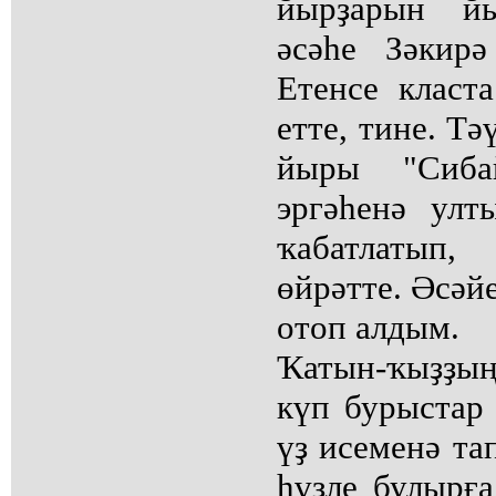
йырҙарын йы
әсәһе Зәкирә
Етенсе класт
етте, тине. Т
йыры "Сиба
эргәһенә улт
ҡабатлатып
өйрәтте. Әсәй
отоп алдым.
Ҡатын-ҡыҙҙың
күп бурыстар 
үҙ исеменә та
һүҙле булырға