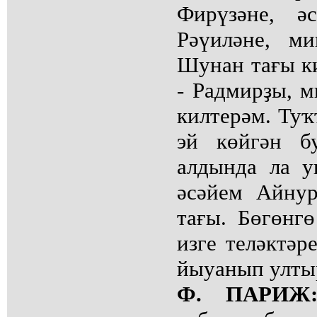
Фирүзәне, ә
Рәүиләне, м
Шунан тағы ки
- Радмирҙы, 
килтерәм. Туҡ
эй көйгән б
алдында ла у
әсәйем Айну
тағы. Бөгөнг
изге теләктәр
йыуанып улты
Ф. ПАРИЖ