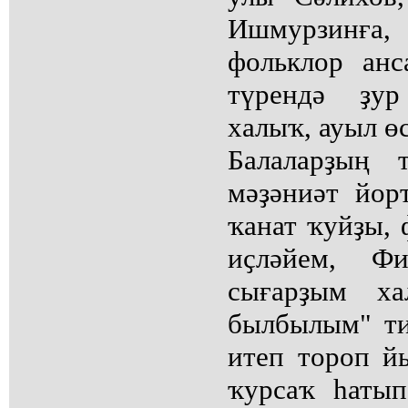
Ишмурзинға,
фольклор анс
түрендә ҙур
халыҡ, ауыл ө
Балаларҙың 
мәҙәниәт йор
ҡанат ҡуйҙы, 
иҫләйем, Ф
сығарҙым ха
былбылым" ти
итеп тороп й
ҡурсаҡ һаты