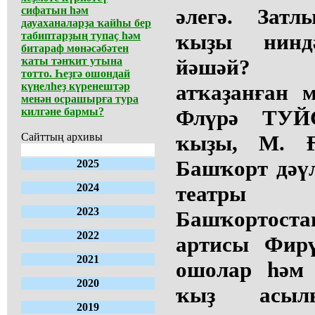
сифатын һәм
әлегә. Затл
дауаханаларҙа ҡайһы бер
табиптарҙың тупаҫ һәм
ҡыҙы нинд
битараф мөнәсәбәтен
ҡаты тәнҡит утына
йәшәй? Ба
тотто. Һеҙгә ошондай
күңелһеҙ күренештәр
атҡаҙанған м
менән осрашырға тура
килгәне бармы?
Флүрә ТУЙ
Сайттың архивы
ҡыҙы, М. Ғ
Башҡорт дәү
2025
2024
театры 
2023
Башҡортост
2022
артисы Фир
2021
ошолар һәм 
2020
ҡыҙ асы
2019