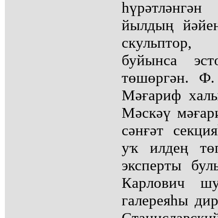
һүрәтләнгә
йылдың йәйен
скульптор,
буйынса эс
төшөргән. Ф
Мәғариф халы
Мәскәү мәғар
сәнғәт секци
уҡ илдең тө
эксперты бу
Карлович шу
галереяһы ди
Станиславск