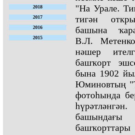
"На Урале. Т
2018
тигән откр
2017
2016
башына ҡара
2015
В.Л. Метенк
нәшер ител
башҡорт эшс
бына 1902 йы
Юминовтың "
фотоһында бе
һүрәтләнг
башындағ
башҡорттары