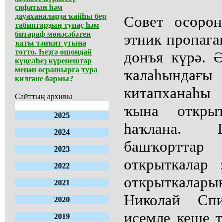
сифатын һәм
дауаханаларҙа ҡайһы бер
Совет осорон
табиптарҙың тупаҫ һәм
битараф мөнәсәбәтен
этник пропага
ҡаты тәнҡит утына
тотто. Һеҙгә ошондай
донъя күрә. 
күңелһеҙ күренештәр
менән осрашырға тура
ҡалаһында
килгәне бармы?
китапханаһы
Сайттың архивы
ҡына открыт
2025
һаҡлана. 
2024
башҡортт
2023
открыткалар
2022
открыткала
2021
Николай Спи
2020
исемле кеше 
2019