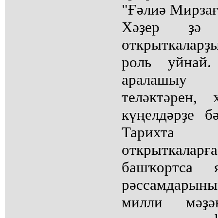
"Ғәлиә Мирзағ
Хәҙер ҙә 
открыткалар
роль уйнай
аралашыу 
теләктәрен, 
күңелдәрҙе б
Тарихта 
открыткалар
башҡортса я
рәссамдарыны
милли мәҙән