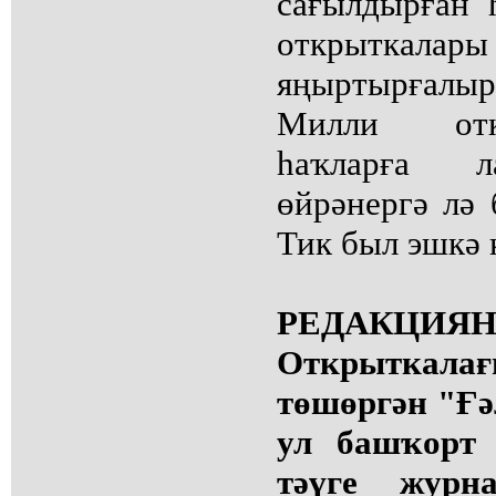
сағылдырған 
открыткал
яңыртырғалыр
Милли отк
һаҡларға ла
өйрәнергә лә
Тик был эшкә 
РЕДАКЦИЯН
Открыткала
төшөргән "Ғә
ул башҡорт 
тәүге журна