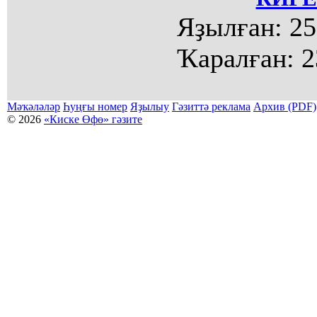
Яҙылған:
25
Ҡаралған:
2
Мәҡәләләр
Һуңғы номер
Яҙылыу
Гәзиттә реклама
Архив (PDF)
© 2026
«Киске Өфө» гәзите
Мәҡәләләр күсермәһен алыу, күсереп баҫыу йәки материалды тулыраҡ файҙаланыу мәсьәләләре буйынса
Беҙҙең электрон адрес: kiskeufa@mail.ru