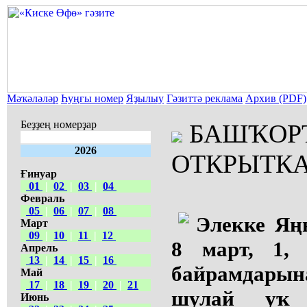
Мәҡәләләр
Һуңғы номер
Яҙылыу
Гәзиттә реклама
Архив (PDF)
Беҙҙең номерҙар
БАШҠОР
2026
ОТКРЫТКА
Ғинуар
01
|
02
|
03
|
04
Февраль
05
|
06
|
07
|
08
Элекке Яң
Март
09
|
10
|
11
|
12
8 март, 1,
Апрель
13
|
14
|
15
|
16
байрамдарына
Май
17
|
18
|
19
|
20
|
21
шулай уҡ 
Июнь