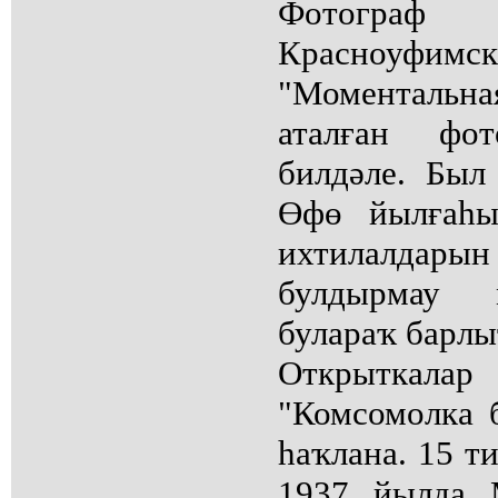
Фотогра
Красноуфи
"Моментальн
аталған фот
билдәле. Был
Өфө йылғаһы
ихтилалдар
булдырмау 
булараҡ барлы
Открытка
"Комсомолка 
һаҡлана. 15 т
1937 йылда 