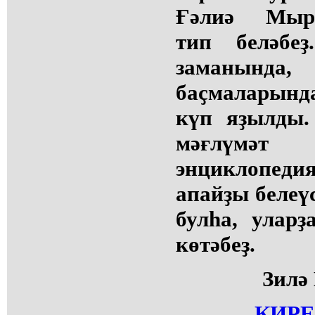
Ғәлиә Мырҙа
тип беләбеҙ
заманын
баҫмаларынд
күп яҙылды.
мәғлүм
энциклопеди
апайҙы белеүс
булһа, уларҙ
көтәбеҙ.
Зил
КИРЕ