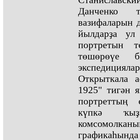
Данченко т
вазифаларын 
йылдарҙа ул
портретын т
төшөрөүе би
экспедицияла
Открыткала а
1925" тигән 
портреттың 
күпкә ҡыҙ
комсомо
графикаһында 