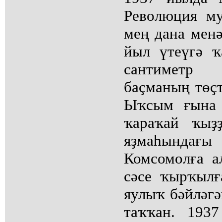
Революция м
мең дана менә
йыл үтеүгә ҡ
сантиметр
баҫманың төҫт
Ыҡсым ғына 
ҡараҡай ҡыҙ
яҙмаһында
Комсомолға 
сәсе ҡырҡыл
яулыҡ бәйләгә
таҡҡан. 193