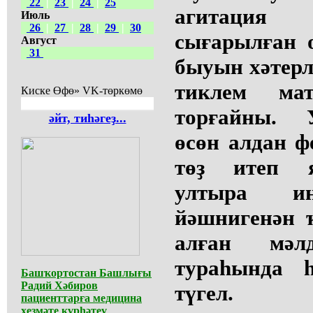
22
|
23
|
24
|
25
агитаци
Июль
26
|
27
|
28
|
29
|
30
сығарылған 
Август
31
быуын хәтерл
тиклем ма
Киске Өфө» VK-төркөмө
торғайны. 
әйт, тиһәгеҙ...
өсөн алдан ф
төҙ итеп 
ултыра и
йәшнигенән 
алған мәл
тураһында 
Башҡортостан Башлығы
Радий Хәбиров
түгел.
пациенттарға медицина
хеҙмәте күрһәтеү