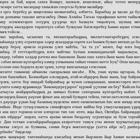
орға ла бай, кәрәк саҡта йомарт, эшлекле, кешелекле, айыу тотоп менерҙ
ғзеләре хатта ҡасандыр танылған спортсы булған малайҙар.
л ергә беребеҙ ҙә мәңгелеккә килмәгәнбеҙ, әлбиттә. Барыбыҙ ҙа ҡасан да бу
ни донъяны ташлап китәсәкбеҙ. Әммә Аллаһы Тәғәлә тарафынан ҡәтғи тыйыл
мер эсемлектәрен эсеүҙең үҙ-үҙеңә ҡул һалыуға тиңәлеүен, шуның ме
птәрҙең әжәлдәрен тиҙләтеүгә сәбәп булыуын бәғзеләребеҙ һаман аңлап етмә
маҡ тойола...
лап ҡараһаң, ысынлап та, яҡташтарыбыҙҙың, милләттәштәребеҙҙең эске
ҡаһында үлеү осраҡтары хәҙер ауылдарҙа ғәҙәти хәл һымаҡ булып киткән дә ба
мдер берәү әрмелә осраҡлы үлеп ҡайтһа, "ах та ух" килеп, бар илгә һө
лабыҙ. Ә егеттәребеҙҙең илгә ҡайтҡас һуғыш яланындағылай ҡырылыуы,
өндөр, тәбиғи хәлдәр рәтенә инә башлаған. Бына ошо хаҡта йыш ҡына баш ват
 сәбәп менән күптәребеҙ хәмер упҡынына тайып төшөп китте һуң? Әллә ҡасан
рсоған ошо һорауға яуап эҙләп, хәтер ҡапсығында соҡсонам.
ктәпте тамамлау айҡанлы сығарылыш кисәһе... Юҡ, унан күпкә иртәрәк, б
ҡтан башлайыҡ. Бәләкәйҙән ололарҙың, атай-әсәйҙәрҙең йыш ҡына, һәр байра
ерлек, хатта бер ниндәй байрамһыҙ ҙа ҡунаҡ саҡырышып, мәжлестәрен мот
үештә хәмер ярҙамында "йәмләндереүҙәрен" күрмәй үҫтекме ни беҙ? Ҡайсаҡ бә
ытыусы ағайҙарыбыҙҙың да лаяҡыл булған саҡтарына күптәребеҙ шаһит. 
шеләрҙең йәшәү рәүеше фәҡәт ана шулай булырға тейеш, тигән патологик ыша
л дәүерҙә үҫкән һәр баланың күңеленә инеп оялағанлығын һис кем инҡар итм
ғайын. Инде туғыҙ-унынсы синыфтарға еткән ҡайһы бер уҡыусыларҙың үҙҙә
п ана шул тормош өсөн өлгөргән тип хис итеп, яңы йыл, Октябрь байрамда
улаҡ өйҙәрҙә" шарап, хатта араҡы менән билдәләү осраҡтары ла була торға
т. Дин тотҡан олатайҙарыбыҙҙың ахирәттәге тамуҡ уты менән ҡурҡытыуҙа
лаҡҡа элеүсе лә булманы, сөнки беҙгә мәктәптәрҙә (хатта өйҙә лә!) динһеҙ
әрбиәһе" бирҙеләр.
ңғы ҡыңғырау тантанаһында класыбыҙ менән йырлаған йыр һаман ҡолағы