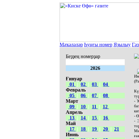
Мәҡәләләр
Һуңғы номер
Яҙылыу
Гәз
Беҙҙең номерҙар
2026
Им
Ғинуар
(Р
01
|
02
|
03
|
04
Февраль
Кү
05
|
06
|
07
|
08
ту
Март
- 
би
09
|
10
|
11
|
12
ки
Апрель
- 
13
|
14
|
15
|
16
- 
Май
то
17
|
18
|
19
|
20
|
21
Ми
Июнь
ғә