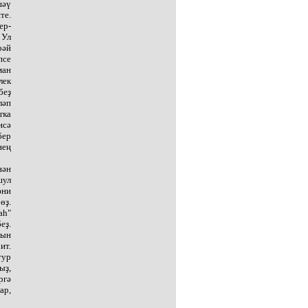
шәү
те.
ер-
 Ул
рәй
псе
ман
лек
беҙ
ләп
шҡа
исә
бер
нең
нән
шул
әни
өҙ.
аһ"
еҙ.
рын
ит.
тур
ыҙ,
ргә
ар,