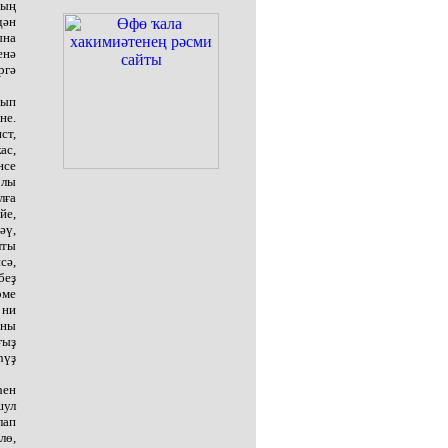
ның
дән
ына
енә
ргә
лып
не.
ст,
ас,
нсе
рлы
лға
йе,
әү,
лты
сә,
беҙ
рме
 ни
аны
ғыҙ
һүҙ
һен
шул
лап
лө,