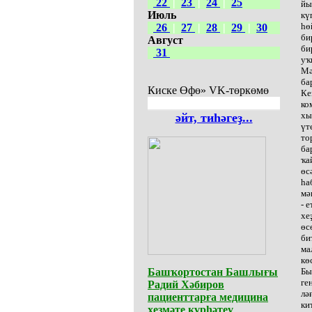
22
|
23
|
24
|
25
йы
Июль
кү
һө
26
|
27
|
28
|
29
|
30
би
Август
би
31
уҡ
Мә
ба
Киске Өфө» VK-төркөмө
Ке
ко
хы
әйт, тиһәгеҙ...
үт
то
ба
ҡа
өс
һа
мә
- 
хе
өс
би
ма
кө
Башҡортостан Башлығы
Бы
ге
Радий Хәбиров
лә
пациенттарға медицина
ки
хеҙмәте күрһәтеү