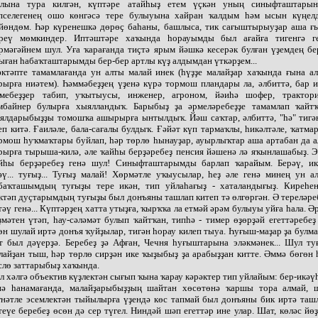
лына тура килгән, күптәре атайһыҙ етем үҫкән уның синыфташтары
пселегенең ошо көнгәсә тере булыуына хайран ҡалдым һәм ысын күңел
йөндөм. Һәр күренешкә дөрөҫ баһаны, башлыса, тик сағыштырыуҙар аша ғ
реү мөмкиндер. Иптәштәре хаҡында һорауымды был ағайға тигенгә г
рмәгәйнем шул. Уға ҡарағанда тиҫтә ярым йәшкә кесерәк булған үҙемдең бе
ыған һабаҡташтарымды бер-бер артлы күҙ алдымдан үткәрҙем...
ктәпте тамамлағанда ун алты малай инек (һүҙҙе малайҙар хаҡында ғына а
рырға ниәтем). Һәммәбеҙҙең үҙенә күрә тормош пландары ла, әлбиттә, бар и
мебеҙҙер табип, уҡытыусы, инженер, агроном, йәиһә шофер, трактори
мбайнер булырға хыялландыҡ. Барыбыҙ ҙа әрмеләребеҙҙе тамамлап ҡайтҡ
ялдарыбыҙҙы томошҡа ашырырға ынтылдыҡ. Йәш саҡтар, әлбиттә, "һә" тигә
еп китә. Ғаиләле, бала-сағалы булдыҡ. Ғәйәт күп тармаҡлы, һикәлтәле, ҡатма
рмош һуҡмаҡтары буйлап, һәр төрлө һынауҙар, ауырлыҡтар аша артабан да а
рырға тырыша-килә, әле ҡайһы берҙәребеҙ пенсия йәшенә лә яҡынлашабыҙ. Э
йһы берҙәребеҙ генә шул! Синыфташтарымды барлап ҡарайым. Берәү, ик
әү... туғыҙ... Туғыҙ малай! Хөрмәтле уҡыусылар, һеҙ әле генә минең ун а
баҡташымдың туғыҙы тере икән, тип уйлаһағыҙ - хаталандығыҙ. Киреһен
ктәп дуҫтарымдың туғыҙы был донъяны ташлап китеп тә өлгөргән. Ә тереләре
етәү генә... Күптәрҙең хатта утыҙға, ҡырҡҡа ла етмәй әрәм булыуы уйға һала. Ә
ҙмәтен үтәп, һау-сәләмәт булып ҡайтҡан, типһә - тимер өҙөрҙәй егеттәребеҙ
өн шулай иртә донъя ҡуйҙылар, тигән һорау килеп тыуа. Һуғыш-маҙар ҙа булм
т был дәүерҙә. Беребеҙ ҙә Афған, Чечня һуғыштарына эләкмәнек... Шул ту
лайҙан тыш, һәр төрлө сирҙән ике ҡыҙыбыҙ ҙа арабыҙҙан китте. Әммә бөгөн 
слө заттарыбыҙ хаҡында.
л хәлгә объектив күҙлектән сығып ҡына ҡарау кәрәктер тип уйлайым: бер-икәү
нә һанамағанда, малайҙарыбыҙҙың шайтан хөсөтөнә ҡаршы тора алмай, 
ғнәтле эсемлектән тыйылырға үҙендә көс тапмай был донъяны бик иртә таш
теүе беребеҙ өсөн дә сер түгел. Ниндәй шәп егеттәр ине улар. Шат, көләс йөҙ