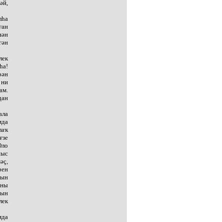
әй,
лһа
ған
нән
гән
лек
һа!
рән
 ни
ам.
дан
ала
мда
лаҡ
ғзе
Оло
ныс
әҫ,
рен
рын
йны
рын
лек
мда