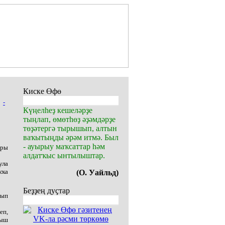
Киске Өфө
-
Күңелһеҙ кешеләрҙе
тыңлап, өмөтһөҙ әҙәмдәрҙе
төҙәтергә тырышып, алтын
ваҡытыңды әрәм итмә. Был
- ауырыу маҡсаттар һәм
ары
алдатҡыс ынтылыштар.
ула
ҡҡа
(О. Уайльд)
Беҙҙең дуҫтар
шып
еп,
ғыш