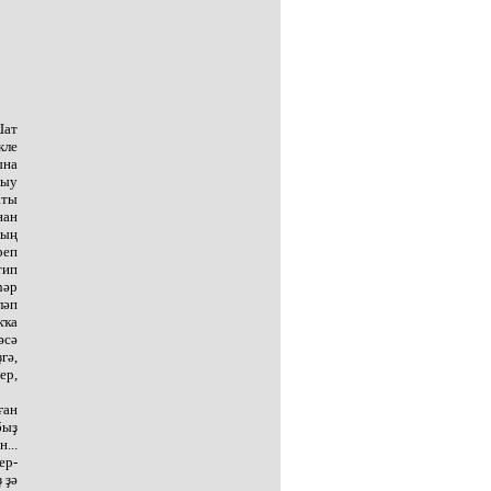
Шат
кле
ына
сыу
аты
нан
ҙың
реп
тип
һәр
ләп
ҡҡа
әсә
гә,
ер,
ған
быҙ
...
ер-
 ҙә