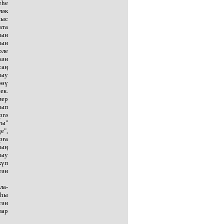
еһе
ләк
ныс
ата
шын
йын
рле
кән
саң
ныу
рөү
ек.
мер
рып
ргә
уы"
е",
рға
ҙың
ныу
күп
тән
ла-
аһы
гән
лар