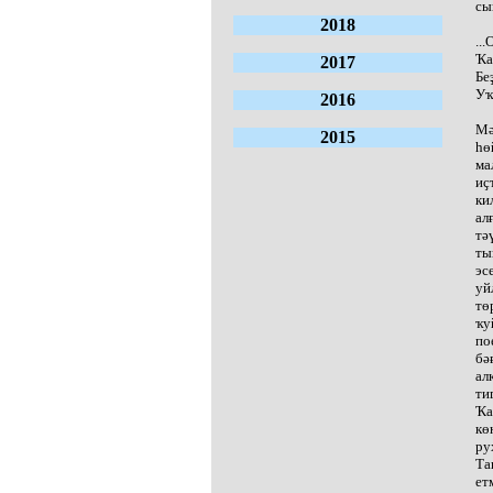
сы
2018
..
Ҡа
2017
Бе
Уҡ
2016
Мә
2015
һө
ма
иҫ
ки
ал
тә
ты
эс
уй
тө
ҡу
по
бә
ал
ти
Ҡа
кө
ру
Та
ет