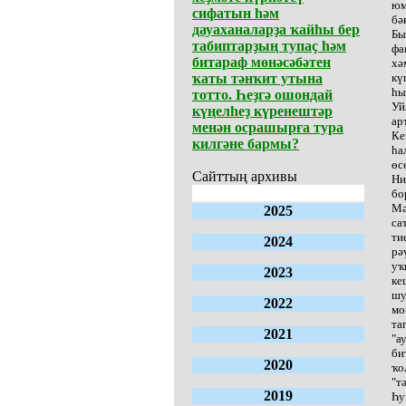
юм
сифатын һәм
бә
дауаханаларҙа ҡайһы бер
Бы
табиптарҙың тупаҫ һәм
фа
битараф мөнәсәбәтен
хә
ҡаты тәнҡит утына
кү
һы
тотто. Һеҙгә ошондай
Уй
күңелһеҙ күренештәр
ар
менән осрашырға тура
Ке
килгәне бармы?
һа
өс
Сайттың архивы
Ни
бо
Мә
2025
са
ти
2024
рә
уҡ
2023
ке
шу
2022
мо
та
2021
"а
би
2020
ҡо
"т
2019
Һу