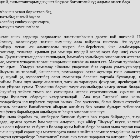
ңлай, синыфташтарымдың шат йөҙҙәре бөгөнгөләй күҙ алдыма килеп баҫа.
.Ояһынан осҡан бөркөттөр беҙ,
натыбыҙ нығый һауала.
ҙ осабыҙ сикһеҙ киңлектәргә,
ытыусы тәүге юл һала...
ктәп ишек алдында радиоалғыс пластинкаһынан дәртле көй яңғырай. 
йләшеү, көлөшөүҙәр ҡатыш шау-шыу әллә ҡайҙарға ишетелә. Аҡ күлдә
лайҙар менән аҡ алъяпҡыслы ҡыҙҙар бер-береһенең йыр альбомдар
тәлектәр, теләктәр яҙышып (ул заманда шундай ғөрөф-ғәҙәт бар ине) сыр-
лә. Дәүләт имтихандарын тапшырып, һәммәбеҙ ҡулыбыҙға өлгөргәнлек аттест
ғас, мотлаҡ үткәрелә торған сығарылыш кисәһе лә килеп етә. Мәктәп тупһаһы
үге аҙым... Уҡыуҙы тамамлау айҡанлы үкәрелгән был сарала уҡытыусылар
йыуына ла ҡарамай, йәшеренеп, рюмкаларҙы өҫтәл аҫтында ғына сәкәште
еү, шулай ҙа, күпселегебеҙ өсөн ғүмерендә беренсе мәртәбә булғандыр, 
лайым. Бына шул мәлде анализлап, тағы ла тәрәнерәк фекерләп, ирекһеҙҙән 
рлө уйҙарға сумам. Тормошҡа баҫҡан тәүге аҙымыбыҙҙы хәмер менән билдә
йыуыбыҙ ҡайсаҡ тимер юл сатындағы иҫерек стрелочниктың яңылыш я
езды йүнәлтеп ебәреүен хәтерләткәндәй... Ана шул "иҫерек" ошо көнг
ғзеләребеҙгә юл күрһәтеп торған һымаҡ. Оло үкенескә, балиғ булып етеүебеҙ
коголь эсемлеге йәшәйештең айырып алғыһыҙ бер өлөшө булырға тейешлел
гән фекер барыбыҙҙың аңыбыҙға ла һеңеп өлгөргән ине шул.
йҙа ғына йөрөһәк тә, илебеҙҙәге бихисап булған һәр төрлө байрамдар, тыу
ндәр, әрмегә оҙатыу һәм ҡаршы алыуҙар, яңы әйбер "йыуыу" кеүек, халҡы
хы өсөн ифрат та ят булған йолалар аҙым һайын беҙҙе һағалап ҡына торған икән
п ана шундай сараларҙы мотлаҡ оҙата килгән шайтан эсемлеге утыҙ йәшкә лә ет
мәҫтән күптәребеҙҙе "алкоголизм" тигән сир менән зарарлап та өлгөргән. Үҙебеҙ