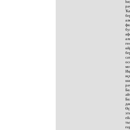
һи
рә
Ҡа
бе
ал
фа
бу
аф
ал
ге
өй
бе
са
ос
мо
Иң
иҫ
ша
рә
Ба
әй
Ба
да
Өҫ
эт
ей
ты
ғә