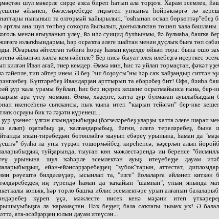
ҙмәҫтән шул мәкерле сирҙе аҡса биреп һатып ала торҙоҡ. Харам эсемлек, йә
үешенә әйләнеп, бәғзеләребеҙҙе тиҙләтеп упҡынға һөйрәкләргә лә кереш
наттары нығынып та өлгөрмәй ҡайырылып, "ояһынан осҡан бөркөттәр"ебеҙ б
р артлы ана шул төпһөҙ соҡорға йығылып, донъялыҡтан төшөп ҡала башланы.
коголь менән ағыуланып үлеү, йә иһә суицид булһынмы, йә булмаһа, башҡа бе
жиғәгә юлыҡһындармы, һәр осраҡта әлеге шайтан менән дуҫлыҡ быға төп сәбә
лды. Юғарыла әйтелгән тәбиғи һорау һаман күңелде өйкәп тора: бына ошо за
әтенә әйләнгән хәлгә кем ғәйепле? Бер нисә быуат элек илебеҙгә иҫерткес эсем
ып килгән Иван ағай, тиер кемдер. Әммә мин, һис тә уйлап тормаҫтан, фәҡәт үҙе
нә ғәйепле, тип әйтер инем. Ә беҙ "эш боҙоусы"ны һәр саҡ ҡайҙандыр ситтән эҙ
рәнгәнбеҙ. Күптәребеҙ Ивандарҙан арттырып та ебәрәбеҙ бит! Өфө, йәиһә ба
рәй ҙур ҡала урамы буйлап, һис бер иҫерек кешене осратмайынса ғына, бер-н
ҡырым ара үтеү мөмкин. Әммә, хәҙерге, хатта ҙур булмаған ауылыбыҙҙың 
онан икенсеһенә сыҡҡансы, ныҡ ҡына итеп "ҡырын тейәгән" бер-ике кеше
тлаҡ осрауы бик тә ғәҙәти күренеш...
 ҙур үкенес: үлгән яҡындарыбыҙҙы (бәғзеләребеҙ уларҙы хатта әлеге шарап ме
кә алып) оҙатабыҙ ҙа, ҡалғандарыбыҙ, йәғни, әлегә тереләребеҙ, бына 
йтанды яҡын-тирәбеҙҙән бөтөнләйгә ҡыуып ебәреү урынына, һаман да "мәҙ
үештә" булһа ла уны түрҙән төшөрмәйбеҙ, киреһенсә, ҡәҙерләп алып йөрөйб
лаларыбыҙҙың туйҙарында, тыуған көн мәжлестәрендә иң беренсе "бисмилл
теү урынына шул ҡәһәрле эсемлектән ауыҙ итеүебеҙҙе дауам итәб
лаларыбыҙҙың, ейән-ейәнсәрҙәребеҙҙең "зубок"тарын, аттестат, дипломда
ими рәүештә билдәләүҙәр, ысынлап та, "изге" йолаларға әйләнеп киткән б
тәлдәребеҙҙең иң түрендә һаман да ҡаҡайып "шампан", уның янында ма
икеткалы коньяк, һәр төрлө башҡа иблис эсемлектәре урын алғанын балаларыб
әндәребеҙ күреп үҫә, мәжлесте нисек кенә мәҙәни итеп үткәрере
рышыуыбыҙға ла ҡарамаҫтан. Нәҡ беҙҙең бала саҡтағы һымаҡ уҡ! Ә балал
ҙәттә, ата-әсәйҙәрҙең юлын дауам итеүсән...