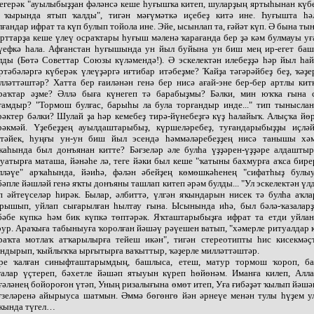
егерәк "ауылыбыҙҙан фәләнсә кеше һуғышҡа китеп, шуларҙың яртыһынан күб
 ҡырында ятып ҡалды", тигән мәғүмәткә иҫебеҙ китә ине. Һуғышта һә
лғандар ифрат та күп булып тойола ине. Эйе, ысынлап та, ғәйәт күп. Ә бына ты
рттарҙа кеше үлеү осраҡтары һуғыш мәленә ҡарағанда бер ҙә кәм булмауы уғ
үефкә һала. Афғанстан һуғышында ун йыл буйына ун биш мең ир-егет ба
лды (Бөтә Советтар Союзы күләмендә!). Ә эскелектән илебеҙҙә һәр йыл һа
ртәбәләргә күберәк үлеүҙәргә иғтибар итәбеҙме? Ҡайҙа тәгәрәйбеҙ беҙ, ҡәҙе
лләттәштәр? Хатта бер ғаиләнән генә бер нисә ағай-эне бер-бер артлы кит
раҡтар әҙме? Әллә быға күнегеп тә барабыҙмы? Бәлки, мин юҡҡа ғына 
ғамдыр? "Тормош булғас, барыһы ла була торғандыр инде..." тип тынысла
рәктер бәлки? Шулай ҙа һәр кемебеҙ тирә-йүнебеҙгә күҙ һалайыҡ. Алыҫҡа йө
рәкмәй. Үҙебеҙҙең ауылдаштарыбыҙ, күршеләребеҙ, туғандарыбыҙҙы иҫләй
тәйек, һуңғы ун-ун биш йыл эсендә һәммәләребеҙҙең нисә танышы хә
ҡаһында был донъянан китте? Бәғзеләр әле булһа үҙҙәрен-үҙҙәре алдашты
уатырға маташа, йәнәһе лә, теге йәки был кеше "ҡатыны бахмурға аҡса бире
лләүе" арҡаһында, йәиһә, фәлән әбейҙең көмөшкәһенең "сифатһыҙ булы
бәпле йәшләй генә яҡты донъяны ташлап китеп әрәм булды... "Ул эскелектән үлд
п әйтеүселәр һирәк. Былар, әлбиттә, үлгән яҡындарын нисек тә булһа аҡла
рышып, уйлап сығарылған һылтау ғына. Ысынында иһә, был бәлә-ҡазалар
бәбе күпкә һәм бик күпкә төптәрәк. Яҡташтарыбыҙға ифрат та етди уйла
рур. Араҡыға табыныуға ҡоролған йәшәү рәүешен ватып, "хәмерле ритуалдар 
раҡта мотлаҡ атҡарылырға тейеш икән", тигән стереотипты һис кисекмәҫ
ндырып, ҡыйлыҡҡа ырғытырға ваҡыттыр, ҡәҙерле милләттәштәр.
ре ҡалған синыфташтарымдың, башлыса, етеш, матур тормош ҡороп, ба
ғалар үҫтереп, бәхетле йәшәп ятыуын күреп һөйөнәм. Иманға килеп, Алл
ғәләнең бойороғон үтәп, Уның ризалығына өмөт итеп, Уға ғибәҙәт ҡылып йәшә
ғзеләренә айырыуса шатмын. Әммә бөгөнгө йән әрнеүе менән тулы һүҙем у
ҡында түгел…