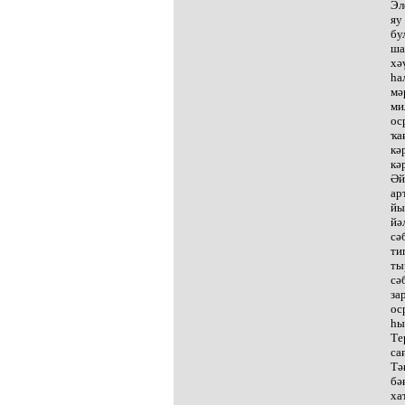
Эл
яу
бу
ша
хә
һа
мә
ми
ос
ҡа
кә
кә
Әй
ар
йы
йә
сә
ти
ты
сә
за
ос
һы
Те
са
Тә
бә
ха