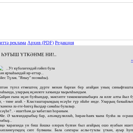
иттә реклама
Архив (PDF)
Редакция
ҺУҒЫШ ҮТКӘНМЕ НИ!..
+
...Ут күбәләгендәй ғәйеп була
ән ярҡаһындай ир-аттар...
әйес Түләк. "Яныу" поэмаһы).
птән түгел етмештең дүрте менән барған бер ағайҙан уның синыфташт
раһында, уларҙың иҫәнлеге хаҡында ҡыҙыҡһындым.
Ҡайҙан ғына иҫән булһындар, мәктәпте тамамлағаныбыҙға ла илле алты йыл б
т, - тине ағай. - Класташтарымдың өсәүһе гүр эйәһе инде. Уларҙың баҡыйлы
ткәненә лә ете-һигеҙ йылдар самаһы булалыр.
Өсәүһе?.. - ишетһәм дә ҡабатлап һораным.
Эйе. Ә ҡалғандарыбыҙ бар, әлхәмдүлилләһ, һирәк-һаяҡ ҡына булһа ла осра
рабыҙ...
ңә ҡарағанда ун биш йәшкә олораҡ булған был ағайҙың ошо яуабын ишет
жәпләнеүемдең сиге булманы. Бала саҡтары аслы-туҡлы үткән, ауыр һу