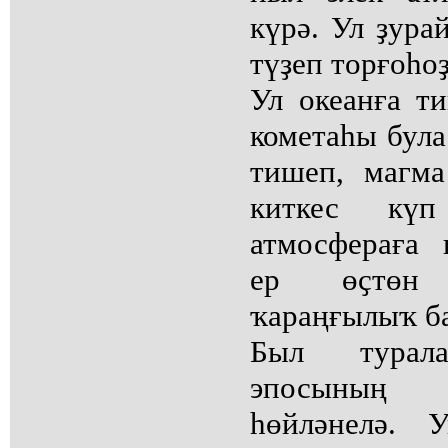
күрә. Ул ҙура
түҙеп торғоһоҙ
Ул океанға т
кометаһы була
тишеп, магм
киткес кү
атмосфераға 
ер өҫтөн 
ҡараңғылыҡ ба
Был турал
эпосының 
һөйләнелә. 