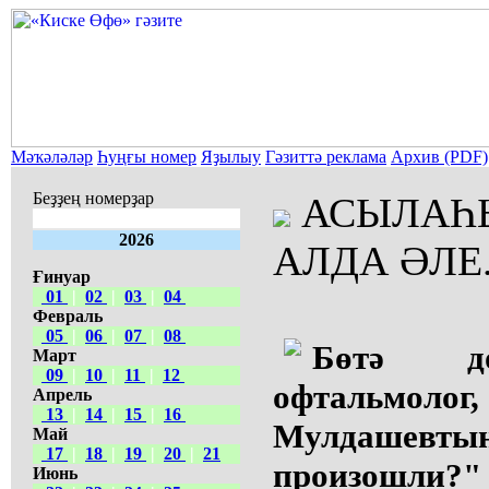
Мәҡәләләр
Һуңғы номер
Яҙылыу
Гәзиттә реклама
Архив (PDF)
Беҙҙең номерҙар
АСЫЛАҺЫ
2026
АЛДА ӘЛЕ.
Ғинуар
01
|
02
|
03
|
04
Февраль
05
|
06
|
07
|
08
Бөтә до
Март
09
|
10
|
11
|
12
офтальмолог
Апрель
13
|
14
|
15
|
16
Мулдашевт
Май
17
|
18
|
19
|
20
|
21
произошли
Июнь