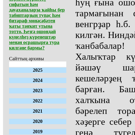
һуң ғына ош
сифатын һәм
дауаханаларҙа ҡайһы бер
тармағынан 
табиптарҙың тупаҫ һәм
битараф мөнәсәбәтен
венгрҙар һ.б
ҡаты тәнҡит утына
тотто. Һеҙгә ошондай
килгән. Ниндә
күңелһеҙ күренештәр
менән осрашырға тура
ҡанбабалар!
килгәне бармы?
Халыҡтар кү
Сайттың архивы
йәшәү шар
2025
кешеләрҙең 
2024
барған. Баш
2023
халҡына о
2022
бәрелеп то
2021
хәҙерге себе
2020
генә түге
2019