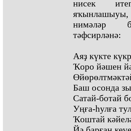
нисек ит
яҡынлашыуы,
нимәләр б
тәфсирләнә:
Аяҙ күкте күкр
Ҡоро йәшен й
Өйөрөлтмәктә
Баш осонда зы
Сатай-ботай б
Уңға-һулға ту
Ҡоштай кәйелә
Йә барған кеүе