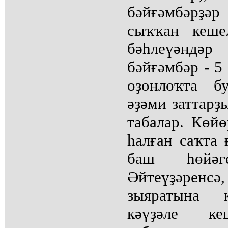
бәйғәмбәрҙә
сыҡҡан кеше
бәһлеүәнд
бәйғәмбәр - 5 
оҙонлоҡта б
әҙәми заттарҙ
табалар. Көй
һалған саҡта 
баш һөйәг
Әйтеүҙәренс
зыяратына к
кәүҙәле ке