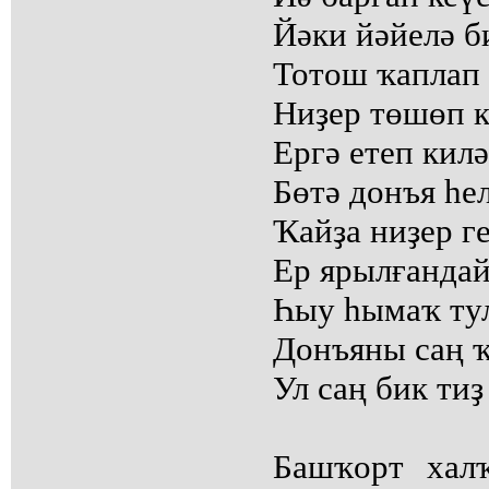
Йәки йәйелә б
Тотош ҡаплап 
Ниҙер төшөп к
Ергә етеп килә,
Бөтә донъя һе
Ҡайҙа ниҙер ге
Ер ярылғандай
Һыу һымаҡ ту
Донъяны саң ҡ
Ул саң бик тиҙ
Башҡорт хал