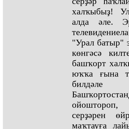
серҙәр һаҡла
халҡыбыҙ! У
алда әле. Э
телевидениел
"Урал батыр" 
көнгәсә килт
башҡорт халҡ
юҡҡа ғына т
билдәл
Башҡортоста
ойоштороп
серҙәрен өй
маҡтауға ла