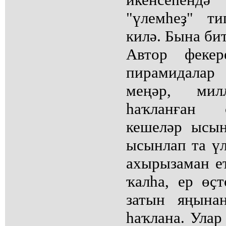
"үлемһеҙ" т
килә. Бына бит
Автор фекер
пирамидала
меңәр, мил
һаҡланған 
кешеләр ысын
ысынлап та үл
ахырызаман е
ҡалһа, ер өҫ
затын яңына
һаҡлана. Улар