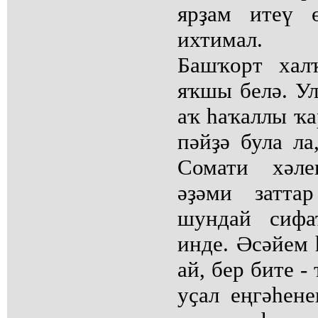
ярҙам итеү 
ихтимал.
Башҡорт хал
яҡшы белә. У
аҡ һаҡаллы ҡа
пәйҙә була ла
Сомати хәле
әҙәми заттар
шундай сифа
инде. Әсәйем 
ай, бер бите -
уҫал еңгәһен