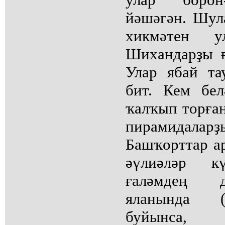
йәшәгән. Шула
хикмәтен 
Шихандарҙы 
Улар ябай та
бит. Кем бел
ҡалҡып торған
пирамидаларҙ
Башҡорттар ар
әүлиәләр к
ғаләмдең 
яланында 
буйынса