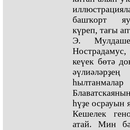
иллюстрац
башҡорт яу
күреп, тағы а
Э. Мулдаш
Нострадамус
кеүек бөтә до
әүлиәләрҙ
һылтанмал
Блаватскаяны
һүҙе осрауын я
Кешелек ген
атай. Мин б