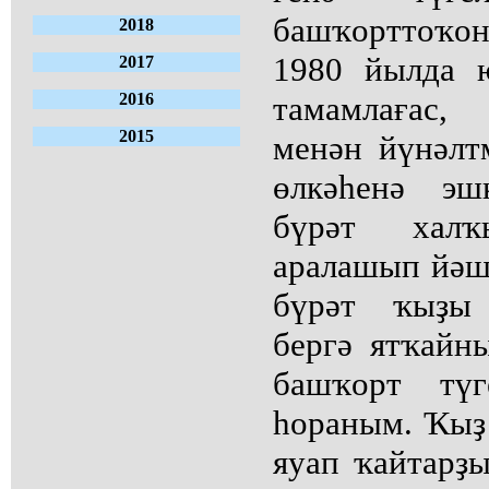
башҡорттоҡон
2018
1980 йылда 
2017
2016
тамамлағас
2015
менән йүнәлт
өлкәһенә эш
бүрәт хал
аралашып йәшә
бүрәт ҡыҙы 
бергә ятҡайн
башҡорт тү
һораным. Ҡыҙ 
яуап ҡайтарҙ