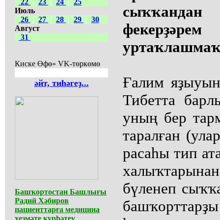
22
|
23
|
24
|
25
сыҡҡанда
Июль
26
|
27
|
28
|
29
|
30
фекерҙ
Август
31
уртаҡлашма
Киске Өфө» VK-төркөмө
Ғалим яҙыуын
әйт, тиһәгеҙ...
Тибетта барл
уның бер тар
таралған (ула
расаһы тип ата
халыҡтарынан
бүленеп сыҡҡа
Башҡортостан Башлығы
Радий Хәбиров
башҡорттарҙ
пациенттарға медицина
хеҙмәте күрһәтеү