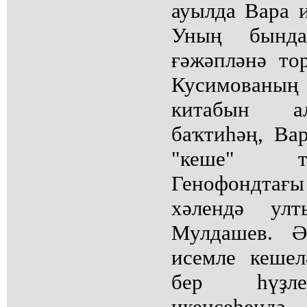
ауылда Вара и
Уның бында
ғәжәпләнә то
Кусимованың 
китабын а
баҡтиһәң, Вар
"кеше" ти
Генофондтағ
хәлендә ул
Мулдашев. Ә
исемле кешел
бер һүҙле
икенсеһенд