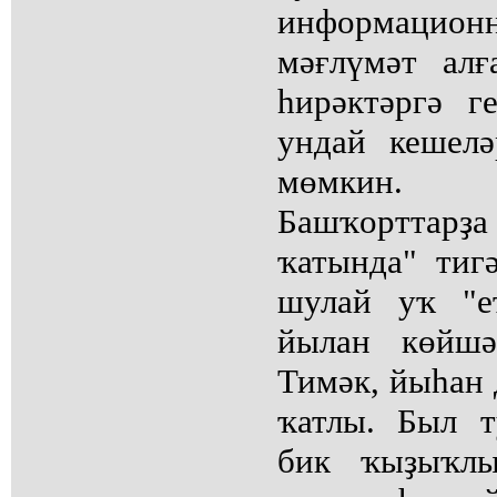
информационн
мәғлүмәт ал
һирәктәргә г
ундай кешелә
мөмкин.
Башҡорттарҙ
ҡатында" тиг
шулай уҡ "е
йылан көйшә
Тимәк, йыһан д
ҡатлы. Был 
бик ҡыҙыҡлы