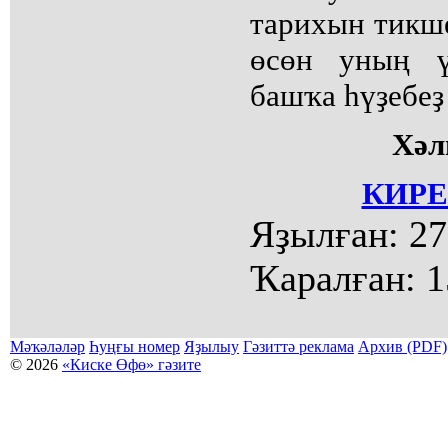
тарихын тикш
өсөн уның ү
башҡа һүҙебеҙ
Хә
КИРЕ
Яҙылған:
27
Ҡаралған:
1
Мәҡәләләр
Һуңғы номер
Яҙылыу
Гәзиттә реклама
Архив (PDF)
© 2026
«Киске Өфө» гәзите
Мәҡәләләр күсермәһен алыу, күсереп баҫыу йәки материалды тулыраҡ файҙаланыу мәсьәләләре буйынса
Беҙҙең электрон адрес: kiskeufa@mail.ru