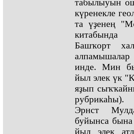
табылыуын о
күренекле гео
та үҙенең "М
китабында 
Башҡорт хал
алпамышалар
инде. Мин б
йыл элек үк "
яҙып сыҡҡайн
рубрикаһы).
Эрнст Мулд
буйынса бына 
йыл элек ат