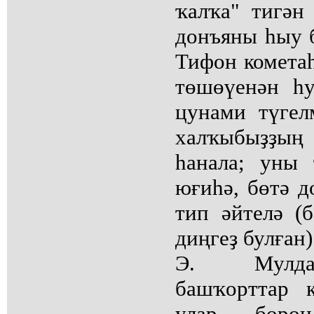
ҡалҡа" тигән
донъяны һыу 
Тифон комета
төшөүенән һ
цунами түге
халҡыбыҙҙы
һанала; уны 
юғиһә, бөтә д
тип әйтелә (б
диңгеҙ булған)
Э. Мулдаш
башҡорттар 
улар борон