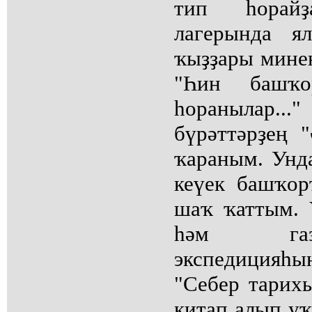
тип һорай
лагерында я
ҡыҙҙары минең
"Һин башҡо
һоранылар.
бүрәттәрҙең 
ҡараным. Унда
кеүек башҡор
шаҡ ҡаттым. 
һәм газ
экспедицияһы
"Себер тарих
китап алып у