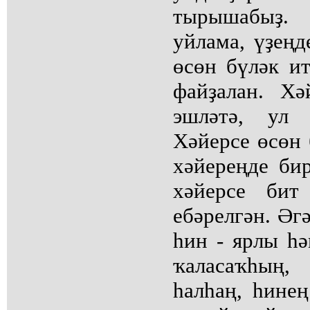
тырышабыҙ. 
уйлама, үҙеңд
өсөн бүләк и
файҙалан. Х
эшләтә, ул 
Хәйерсе өсөн
хәйереңде би
хәйерсе бит
ебәрелгән. Әг
һин - ярлы һ
ҡаласаҡһың
һалһаң, һинең