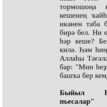
тормошоңа 
кешенең ҡай
икәнен таба б
бирә бел. Ни 
һәр кеше? Бе
килә. Һәм һиң
Аллаһы Тәғәлә
бар: "Мин һеҙ
башҡа бер кем
Быйыл һе
пьесалар"