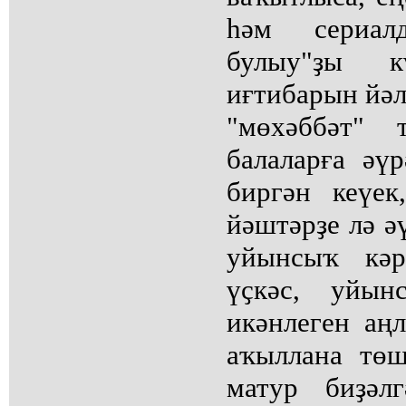
һәм сериа
булыу"ҙы к
иғтибарын йәл
"мөхәббәт" 
балаларға әү
биргән кеүек
йәштәрҙе лә ә
уйынсыҡ кәр
үҫкәс, уйы
икәнлеген аңл
аҡыллана тө
матур биҙәл