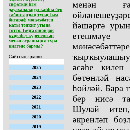
менән ғ
сифатын һәм
дауаханаларҙа ҡайһы бер
өйләнешеүҙәр
табиптарҙың тупаҫ һәм
битараф мөнәсәбәтен
йәшәргә уры
ҡаты тәнҡит утына
тотто. Һеҙгә ошондай
етешмәү
күңелһеҙ күренештәр
менән осрашырға тура
мөнәсәбәттәр
килгәне бармы?
ҡырҡыулашыуы
Сайттың архивы
әсәһе килеп
2025
бөтөнләй на
2024
һөйләй. Бара 
2023
бер нисә та
2022
Шулай итеп
2021
2020
әкренләп боҙ
2019
улар айырылы