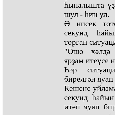
һыналышта үҙ
шул - һин ул.
Ә нисек тот
секунд һайы
торған ситуац
"Ошо хәлдә 
ярҙам итеүсе 
Һәр ситуац
бирелгән яуап 
Кешене уйлама
секунд һайын
итеп яуап би