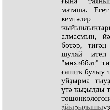
ғына таяны
маташа. Еге
кемгәлер 
ҡыйынлыҡт
алмаҫмын, й
бөтәр, тигән
шулай итеп
"мөхәббәт" ти
ғашиҡ булыу 
уйҙырма тыу
үтә ҡыҙылды т
төшөнкөлөг
айырылышыуҙ