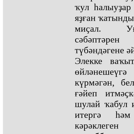
ҡул һалыуҙар
яҙған ҡатынд
миҫал. У
сәбәптәре
түбәндәгене ә
Элекке ваҡы
өйләнешеүгә
күрмәгән, бе
ғәйеп итмәҫ
шулай ҡабул 
итергә һәм
кәрәклеген