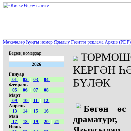
Мәҡәләләр
Һуңғы номер
Яҙылыу
Гәзиттә реклама
Архив (PDF)
Беҙҙең номерҙар
ТОРМОШ
2026
КЕРГӘН Һ
Ғинуар
БҮЛӘК
01
|
02
|
03
|
04
Февраль
05
|
06
|
07
|
08
Март
09
|
10
|
11
|
12
Апрель
Бөгөн өс 
13
|
14
|
15
|
16
Май
драматург
17
|
18
|
19
|
20
|
21
Июнь
Яҙыусылар 