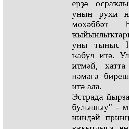
ерҙә осраҡл
уның рухи н
мөхәббәт 
ҡыйынлыҡтар
уны тыныс һ
ҡабул итә. У
итмәй, хатт
нәмәгә бире
итә ала.
Эстрада йырҙ
булышыу" - мө
ниндәй принц
ваҡытлыса, ең