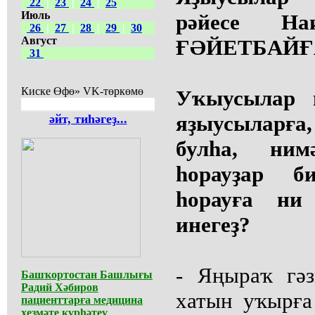
22
|
23
|
24
|
25
Июль
рәйесе Н
26
|
27
|
28
|
29
|
30
Август
ҒӘЙЕТБАЙҒА
31
Киске Өфө» VK-төркөмө
Уҡыусылар 
яҙыусыларға
әйт, тиһәгеҙ...
булһа, ним
һорауҙар б
һорауға ни
инегеҙ?
- Яңыраҡ гә
Башҡортостан Башлығы
Радий Хәбиров
хатын уҡырға
пациенттарға медицина
хеҙмәте күрһәтеү