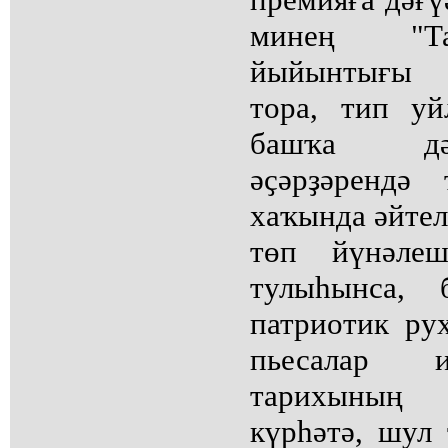
минең "Та
йыйынтығы
тора, тип у
башҡа дәғ
әҫәрҙәрендә
хаҡында әйтел
төп йүнәле
тулыһынса, 
патриотик ру
пьесалар и
тарихының
күрһәтә, шул