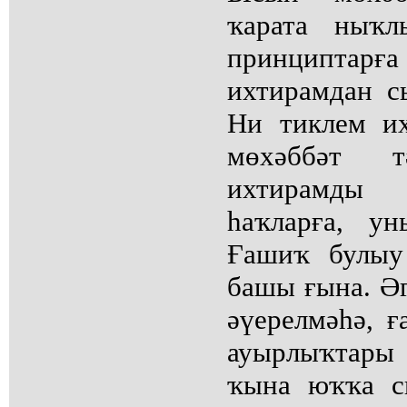
ҡарата ныҡ
принциптарғ
ихтирамдан с
Ни тиклем их
мөхәббәт 
ихтирамды
һаҡларға, ун
Ғашиҡ булыу
башы ғына. Ә
әүерелмәһә, 
ауырлыҡтары
ҡына юҡҡа с