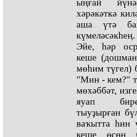
ыңғай йүн
хәрәкәткә кил
аша үтә ба
күмеләсәкһең.
Эйе, һәр ос
кеше (дошма
мөһим түгел) б
"Мин - кем?" т
мөхәббәт, изге
яуап бире
тыуҙырған бү
ваҡытта һин 
кеше өсөн 