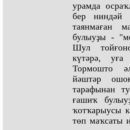
урамда осраҡ
бер ниндәй 
таянмаған м
булыуҙы - "м
Шул тойғон
күтәрә, уға
Тормошто ә
йәштәр ошо
тарафынан ту
ғашиҡ булыу
ҡотҡарыусы к
төп маҡсаты и