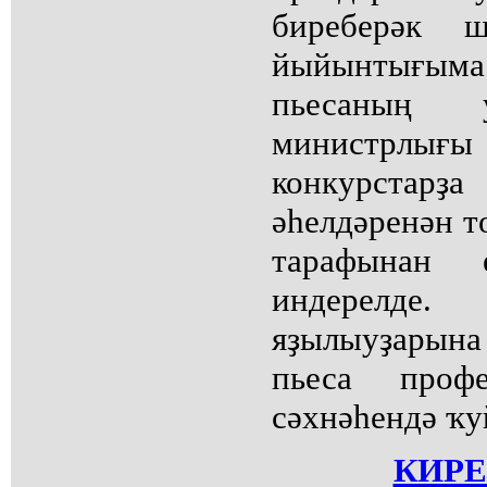
биреберәк 
йыйынтығы
пьесаның 
министрлығ
конкурстарҙ
әһелдәренән т
тарафынан е
индерелде
яҙылыуҙарын
пьеса профе
сәхнәһендә ҡ
КИРЕ