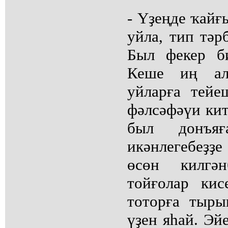
- Үҙеңде ҡайғ
уйла, тип тәр
Был фекер б
Кеше иң ал
уйларға тей
фәлсәфәүи кит
был донъяғ
икәнлегебеҙҙе
өсөн килгә
тойғолар кис
тоторға тыры
үҙен яһай. Эйе