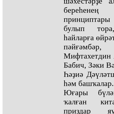
шәхестәрҙе 
береһенең
принциптары
булып тор
һайларға өйрәт
пәйғәмбәр,
Мифтахетдин 
Бабич, Зәки В
Һәҙиә Дәүләт
һәм башҡалар.
Юғары бүлә
ҡалған кита
приздар яу