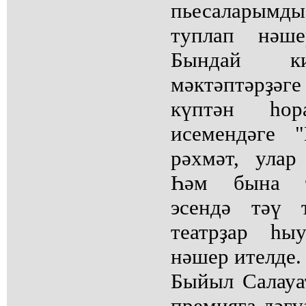
пьесаларымд
туплап нәше
Бындай ки
мәктәптәрҙәг
күптән һо
исемендәге 
рәхмәт, улар
Һәм бына т
эсендә тәү 
театрҙар һы
нәшер ителде.
Быйыл Салауа
премияға дәғү