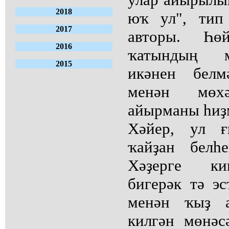
2018
юҡ ул", тип
2017
авторы. Һөй
2016
ҡатындың м
2015
икәнен белм
менән мөхә
айырманы һиҙм
Хәйер, ул ғ
ҡайҙан белһ
Хәҙерге кин
бигерәк тә эс
менән ҡыҙ а
килгән мөнәсә