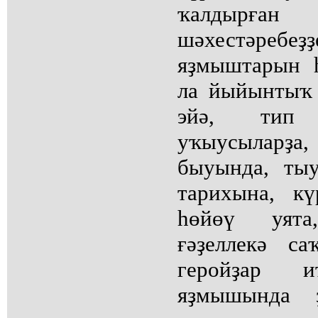
ҡалдырғ
шәхестәребе
яҙмыштарын 
ла йыйынтыҡ 
эйә, тип 
уҡыусыларҙа
быуында, тыу
тарихына, кү
һөйөү уята
ғәҙеллекә с
геройҙар и
яҙмышында 