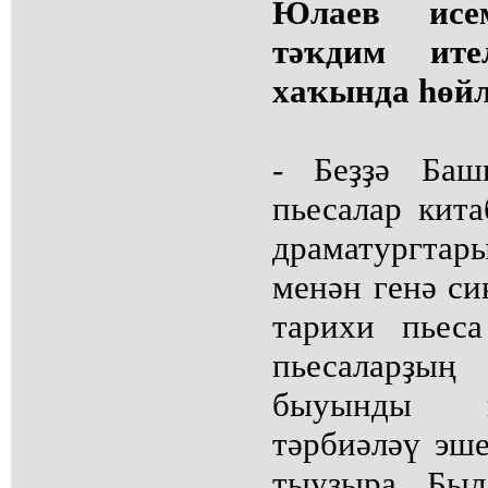
Юлаев исем
тәҡдим ит
хаҡында һөйл
- Беҙҙә Баш
пьесалар кит
драматургтары
менән генә си
тарихи пьес
пьесаларҙ
быуынды п
тәрбиәләү эш
тыуҙыра. Бы