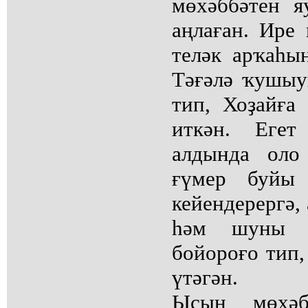
мөхәббәтен я
аңлаған. Ире
теләк арҡаһы
Тәғәлә ҡушыу
тип, Хоҙайға
иткән. Еге
алдында оло
ғүмер буйы 
кейендерергә,
һәм шуны А
бойороғо тип,
үтәгән.
Ысын мөхәб