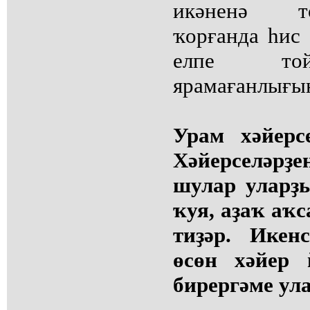
икәненә т
ҡорғанда һис 
елпе той
ярамағанлығын
Урам хәйерс
Хәйерселәрҙ
шулар уларҙ
ҡуя, аҙаҡ аҡ
тиҙәр. Икен
өсөн хәйер 
бирергәме ул