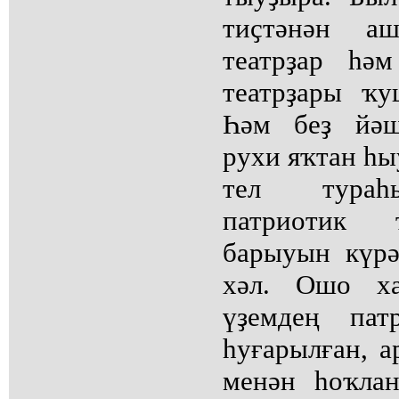
тиҫтәнән аш
театрҙар һә
театрҙары ҡ
Һәм беҙ йәш
рухи яҡтан һы
тел тураһ
патриотик 
барыуын күрә
хәл. Ошо ха
үҙемдең пат
һуғарылған, а
менән һоҡла