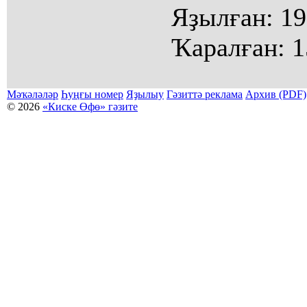
Яҙылған:
19
Ҡаралған:
1
Мәҡәләләр
Һуңғы номер
Яҙылыу
Гәзиттә реклама
Архив (PDF)
© 2026
«Киске Өфө» гәзите
Мәҡәләләр күсермәһен алыу, күсереп баҫыу йәки материалды тулыраҡ файҙаланыу мәсьәләләре буйынса
Беҙҙең электрон адрес: kiskeufa@mail.ru