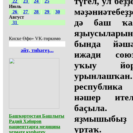
түгел, ул беҙҙ
22
|
23
|
24
|
25
Июль
мәҙәниәтебеҙҙ
26
|
27
|
28
|
29
|
30
Август
дә баш ҡал
31
яҙыусылар
Киске Өфө» VK-төркөмө
бында йәшә
әйт, тиһәгеҙ...
ижади сою
уҡыу йор
урынлашҡа
республика 
нәшер ител
баҫыла. 
Башҡортостан Башлығы
яҙмышыбыҙ ҙ
Радий Хәбиров
пациенттарға медицина
уртаҡ.
хеҙмәте күрһәтеү