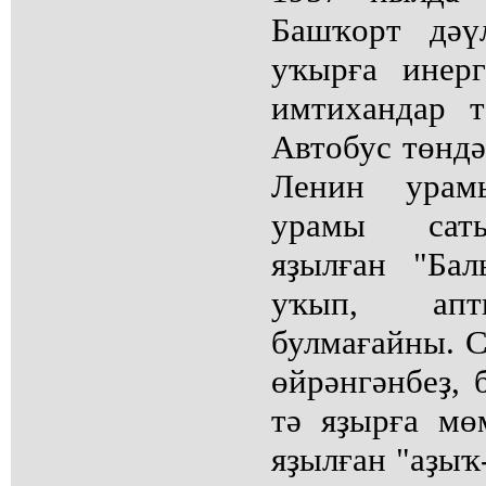
Башҡорт дәү
уҡырға инер
имтихандар 
Автобус төндә
Ленин ура
урамы саты
яҙылған "Ба
уҡып, апт
булмағайны. С
өйрәнгәнбеҙ, 
тә яҙырға мө
яҙылған "аҙыҡ-