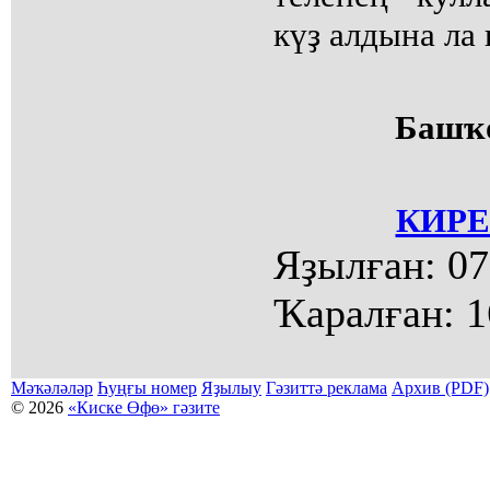
күҙ алдына ла
Башҡ
КИРЕ
Яҙылған:
07
Ҡаралған:
1
Мәҡәләләр
Һуңғы номер
Яҙылыу
Гәзиттә реклама
Архив (PDF)
© 2026
«Киске Өфө» гәзите
Мәҡәләләр күсермәһен алыу, күсереп баҫыу йәки материалды тулыраҡ файҙаланыу мәсьәләләре буйынса
Беҙҙең электрон адрес: kiskeufa@mail.ru