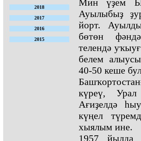
Мин үҙем Ыр
2018
Ауылыбыҙ ҙу
2017
йорт. Ауылд
2016
бөтөн фәнд
2015
телендә уҡыуғ
белем алыусы
40-50 кеше бу
Башҡортоста
күреү, Урал
Ағиҙелдә һы
күңел түрем
хыялым ине.
1957 йылда 