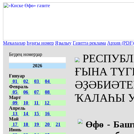
Мәҡәләләр
Һуңғы номер
Яҙылыу
Гәзиттә реклама
Архив (PDF)
Беҙҙең номерҙар
РЕСПУБ
2026
ҒЫНА ТҮГ
Ғинуар
ӘҘӘБИӘТЕ
01
|
02
|
03
|
04
Февраль
05
|
06
|
07
|
08
ҠАЛАҺЫ 
Март
09
|
10
|
11
|
12
Апрель
13
|
14
|
15
|
16
Май
Өфө - Баш
17
|
18
|
19
|
20
|
21
Июнь