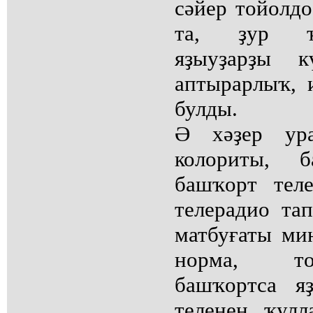
сәйер тойолд
та, ҙур ҡ
яҙыуҙарҙы 
аптырарлыҡ, 
булды.
Ә хәҙер ура
колориты, б
башҡорт теле
телерадио та
матбуғаты мин
норма, т
башҡортса я
теленең ҡул