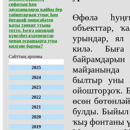
сифатын һәм
дауаханаларҙа ҡайһы бер
табиптарҙың тупаҫ һәм
Өфөлә һуң
битараф мөнәсәбәтен
ҡаты тәнҡит утына
объекттар, ҡ
тотто. Һеҙгә ошондай
күңелһеҙ күренештәр
урындар, ял
менән осрашырға тура
килгәне бармы?
килә. Быға
Сайттың архивы
байрамдары
майҙанында
2025
2024
былтыр уны 
2023
ойошторҙоҡ. Б
2022
өсөн бөтөнлә
2021
булды. Быйыл
2020
ҡыҙ фонтаны ү
2019