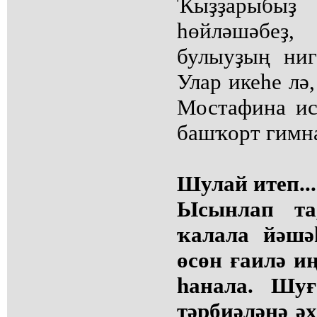
Ҡыҙҙарыбыҙ
һөйләшәбе
булыуҙың ниг
Улар икеһе лә,
Мостафина ис
башҡорт гимна
Шулай итеп...
Ысынлап та
ҡалала йәшә
өсөн ғаилә и
һанала. Шуғ
тәрбиәләнә ә