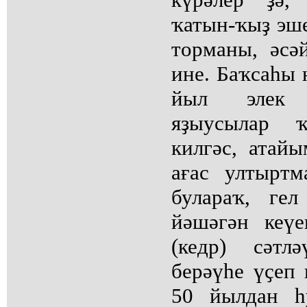
ҡатын-ҡыҙ эше
торманы, әсә
ине. Баҡсаһы 
йыл элек 
яҙыусылар ҡ
килгәс, атай
ағас ултырт
булараҡ, ге
йәшәгән кеү
(кедр) сәтл
берәүһе үҫеп 
50 йылдан һ