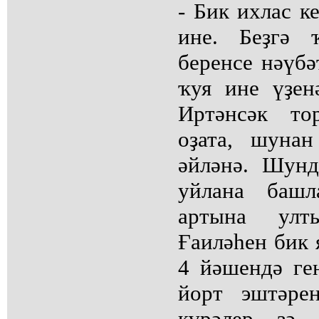
- Бик ихлас к
ине. Беҙгә 
беренсе нәүбә
ҡуя ине үҙен
Иртәнсәк то
оҙата, шуна
әйләнә. Шунд
уйлана башл
артына улт
Ғаиләһен бик 
4 йәшендә ге
йорт эштәре
күрәлер ҙә,