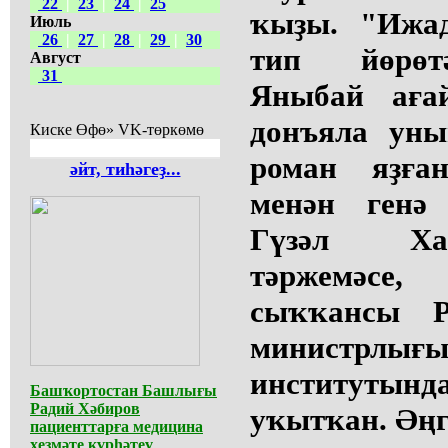
22
|
23
|
24
|
25
ҡыҙы. "Ижад
Июль
26
|
27
|
28
|
29
|
30
тип йөрөт
Август
31
Яныбай аға
донъяла уны
Киске Өфө» VK-төркөмө
роман яҙға
әйт, тиһәгеҙ...
менән генә
Гүзәл Хам
тәржемәс
сыҡҡансы Р
министрлығ
институтын
Башҡортостан Башлығы
Радий Хәбиров
уҡытҡан. Әңг
пациенттарға медицина
хеҙмәте күрһәтеү