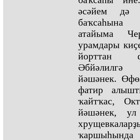
әсәйем дә
баҡсаһына 
атайыма Чер
урамдары киҫ
йорттан ф
Әбйәлилгә
йәшәнек. Өфө
фатир алышт
ҡайтҡас, Ок
йәшәнек, ул
хрущевкаларҙ
ҡаршыһынд