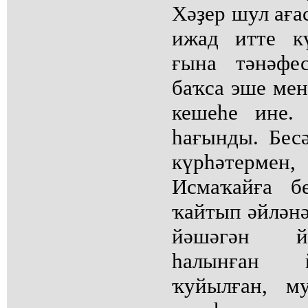
Хәҙер шул аға
ижад итте к
ғына тәнәфе
баҡса эше мен
кешеһе ине.
һағынды. Бес
күрһәтермен
Исмаҡайға б
ҡайтып әйләнә
йәшәгән й
һалынған 
ҡуйылған, м