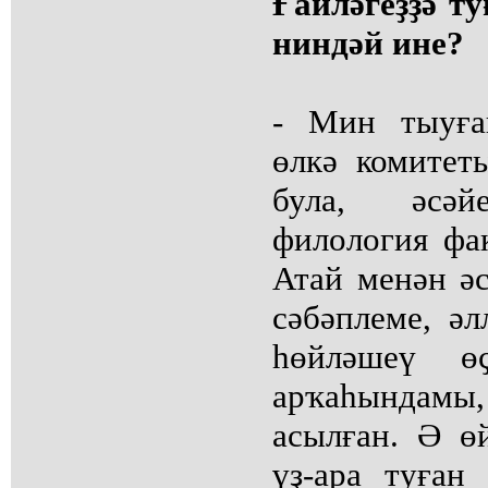
Ғаиләгеҙҙә ту
ниндәй ине?
- Мин тыуға
өлкә комитет
була, әсәй
филология фа
Атай менән ә
сәбәплеме, әл
һөйләшеү өҫ
арҡаһындамы,
асылған. Ә ө
үҙ-ара туған