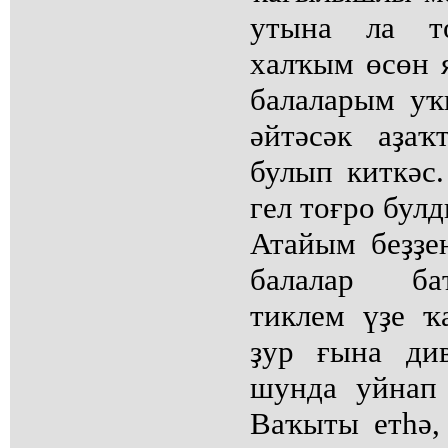
утына ла т
халҡым өсөн 
балаларым уҡ
әйтәсәк аҙа
булып киткәс.
гел тоғро булд
Атайым беҙҙ
балалар ба
тиклем үҙе ҡ
ҙур ғына ди
шунда уйнап 
Ваҡыты етһә,