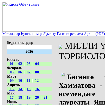
Мәҡәләләр
Һуңғы номер
Яҙылыу
Гәзиттә реклама
Архив (PDF)
Беҙҙең номерҙар
МИЛЛИ Ү
2026
ТӘРБИӘЛ
Ғинуар
01
|
02
|
03
|
04
Февраль
05
|
06
|
07
|
08
Бөгөнгө 
Март
09
|
10
|
11
|
12
Хамматова -
Апрель
13
|
14
|
15
|
16
исемендәге
Май
17
|
18
|
19
|
20
|
21
лауреаты Ян
Июнь