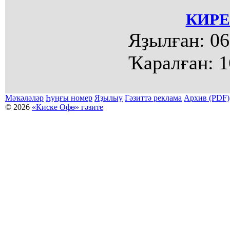
КИРЕ
Яҙылған:
06
Ҡаралған:
1
Мәҡәләләр
Һуңғы номер
Яҙылыу
Гәзиттә реклама
Архив (PDF)
© 2026
«Киске Өфө» гәзите
Мәҡәләләр күсермәһен алыу, күсереп баҫыу йәки материалды тулыраҡ файҙаланыу мәсьәләләре буйынса
Беҙҙең электрон адрес: kiskeufa@mail.ru