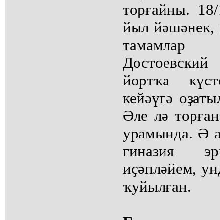
торғайны. 18/
йыл йәшәнек, 
тамамлар 
Достоевски
йортҡа күс
кейәүгә оҙат
Әле лә торға
урамында. Ә а
гиназия эр
иҫәпләйем, ун
ҡуйылған.