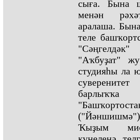
сыға. Бына 
менән рәхә
аралаша. Бын
теле башҡорт
"Сәңгелдәк
"Аҡбуҙат" ж
студияһы ла 
суверените
барлыҡҡа 
"Башҡортоста
("Йәншишмә")
Ҡыҙым миҫ
күңеленә тел