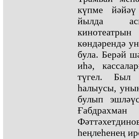
күпме йәйәү
йылда асы
кинотеатр
көндәрендә у
була. Берәй ш
иһә, кассал
түгел. Был 
һалыусы, уны
булып эшләү
Ғабдрахма
Фәттәхетдино
һеңлеһенең ир