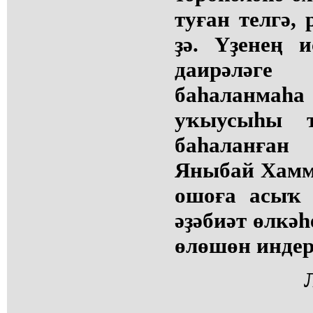
туған телгә,
ҙә. Үҙенең 
даирәләге
баһаланм
уҡыусыһы 
баһаланған
Яныбай Хамм
ошоға асыҡ 
әҙәбиәт өлкәһ
өлөшөн индер