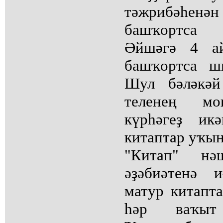
тәжрибәһе
башҡортса 
Әйшәгә 4 а
башҡортса ш
Шул бәләкәй
теленең мо
күрһәгеҙ ик
китаптар уҡын
"Китап" нәш
әҙәбиәтенә 
матур китапта
һәр ваҡыт