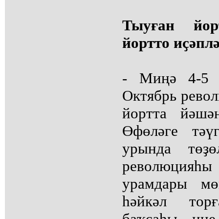
Тыуған йо
йортто иҫәпл
- Миңә 4-5 
Октябрь рево
йортта йәшә
Өфөләге тәү
урында төҙө
революция
урамдары мө
һәйкәл тор
баҡсаһы ин