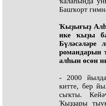
ҡалаһында ун
Башҡорт гимн
Ҡыҙығыҙ Алһ
ике ҡыҙы ба
Бүләсәләре 
романдарын 
алһын өсөн н
- 2000 йылд
китте, бер й
сыҡты. Кейә
Ҡыҙҙары тыу