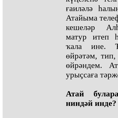
ғаиләлә һалы
Атайыма теле
кешеләр Ал
матур итеп 
ҡала ине. 
өйрәтәм, тип,
өйрәндем. А
урыҫсаға тәрж
Атай булар
ниндәй инде?