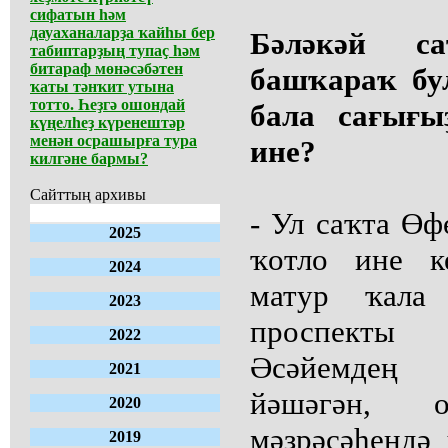
сифатын һәм
дауаханаларҙа ҡайһы бер
Бәләкәй с
табиптарҙың тупаҫ һәм
битараф мөнәсәбәтен
башҡараҡ бу
ҡаты тәнҡит утына
тотто. Һеҙгә ошондай
бала сағығы
күңелһеҙ күренештәр
менән осрашырға тура
ине?
килгәне бармы?
Сайттың архивы
- Ул саҡта Өф
2025
ҡотло ине к
2024
матур ҡала
2023
проспекты
2022
Әсәйемдең 
2021
йәшәгән, о
2020
мәҙрәсәһендә
2019