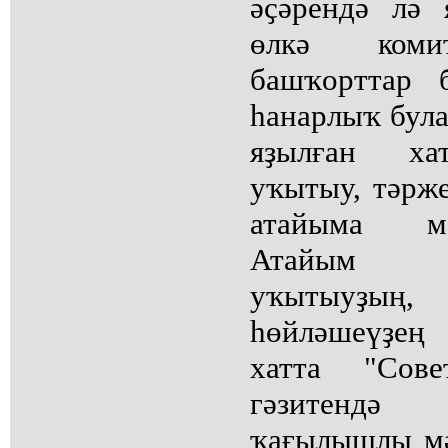
әҫәрендә лә 
өлкә коми
башҡорттар 
һанарлыҡ була
яҙылған хат
уҡытыу, тәрже
атайыма мө
Атайым б
уҡытыуҙың,
һөйләшеүҙең
хатта "Сове
гәзитендә
ҡағылышлы мә