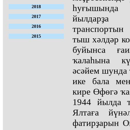
һуғышында 
2018
йылдарҙа 
2017
2016
транспортын 
2015
тыш хәлдәр к
буйынса ға
ҡалаһына к
әсәйем шунда 
ике бала ме
кире Өфөгә ҡа
1944 йылда т
Ялтаға йүнә
фатирҙарын О