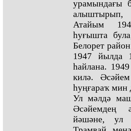
урамындағы б
алыштырып,
Атайым 19
һуғышта бул
Белорет район
1947 йылда 1
һайлана. 194
килә. Әсәйе
һуңғараҡ мин 
Ул мәлдә маш
Әсәйемдең ә
йәшәне, ул
Трамвай менә