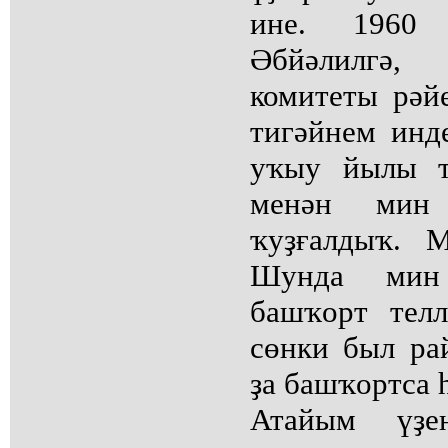
ине. 1960
Әбйәлилгә,
комитеты рәйе
тигәйнем инде
уҡыу йылы т
менән мин
ҡуҙғалдыҡ. 
Шунда мин
башҡорт телл
сөнки был ра
ҙа башҡортса 
Атайым үҙен