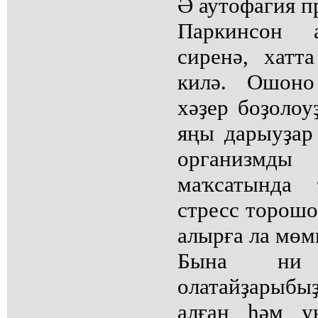
Ә аутофагия 
Паркинсон 
сиренә, хат
килә. Ошоно
хәҙер боҙолоу
яңы дарыуҙар
организмды
маҡсатында
стресс торошо
алырға ла мөм
Бына ни 
олатайҙарыб
алған һәм у