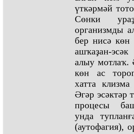
үткәрмәй тот
Сөнки ура
организмды ал
бер нисә көн 
ашҡаҙан-эсә
алыу мотлаҡ. 
көн ас торо
хатта клизма
Әгәр эсәктәр 
процесы баш
унда тупланғ
(аутофагия), 