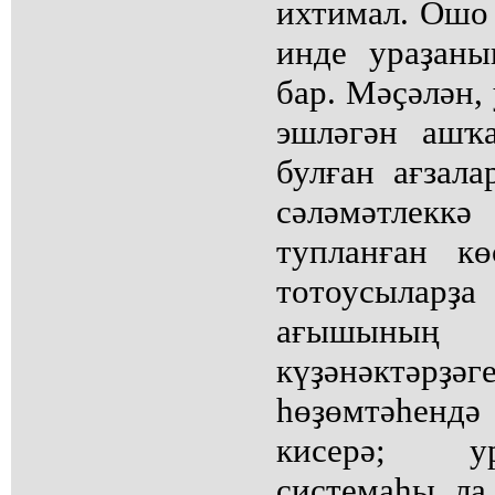
ихтимал. Ошо 
инде ураҙан
бар. Мәҫәлән,
эшләгән ашҡ
булған ағзала
сәләмәтлекк
тупланған кө
тотоусыла
ағышыны
күҙәнәктәрҙ
һөҙөмтәһенд
кисерә; у
системаһы ла