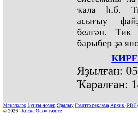
ҡала һ.б. Т
асығыу файҙ
белгән. Тик
барыбер ҙә яп
КИРЕ
Яҙылған:
05
Ҡаралған:
1
Мәҡәләләр
Һуңғы номер
Яҙылыу
Гәзиттә реклама
Архив (PDF)
© 2026
«Киске Өфө» гәзите
Мәҡәләләр күсермәһен алыу, күсереп баҫыу йәки материалды тулыраҡ файҙаланыу мәсьәләләре буйынса
Беҙҙең электрон адрес: kiskeufa@mail.ru