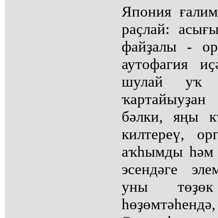
Япония ғали
раҫлай: асығ
файҙалы - о
аутофагия иҫ
шулай уҡ 
ҡартайыуҙан
бәлки, яңы к
килтереү, ор
аҡһымды һәм 
эсендәге эле
уны төҙөк
һөҙөмтәһендә,