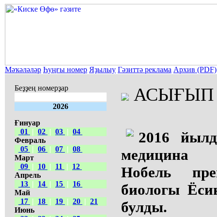
Мәҡәләләр
Һуңғы номер
Яҙылыу
Гәзиттә реклама
Архив (PDF)
Беҙҙең номерҙар
АСЫҒЫП 
2026
Ғинуар
01
|
02
|
03
|
04
2016 йылд
Февраль
05
|
06
|
07
|
08
медицина 
Март
09
|
10
|
11
|
12
Нобель пр
Апрель
13
|
14
|
15
|
16
биологы Ёси
Май
17
|
18
|
19
|
20
|
21
булды.
Июнь