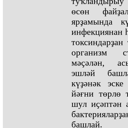
туҡландырыу
өсөн файҙал
ярҙамында к
инфекциянан 
токсиндарҙан 
организм ст
мәҫәлән, ас
эшләй башл
күҙәнәк эске
йәғни төрлө т
шул иҫәптән
бактериялар
башлай.