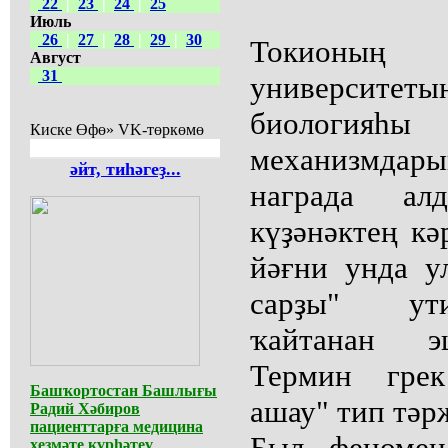
22
|
23
|
24
|
25
Июль
26
|
27
|
28
|
29
|
30
Токионы
Август
31
университ
биологияһы 
Киске Өфө» VK-төркөмө
механизмдары
әйт, тиһәгеҙ...
награда ал
күҙәнәктең кә
йәғни унда у
сарҙы" ут
ҡайтанан э
Термин грек
Башҡортостан Башлығы
ашау" тип тәр
Радий Хәбиров
пациенттарға медицина
Был феномен
хеҙмәте күрһәтеү