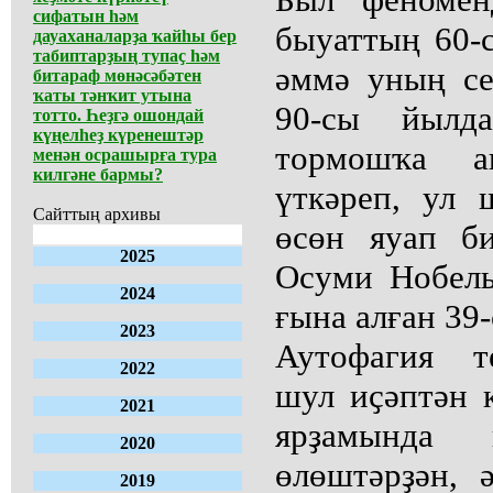
сифатын һәм
быуаттың 60-
дауаханаларҙа ҡайһы бер
табиптарҙың тупаҫ һәм
әммә уның се
битараф мөнәсәбәтен
ҡаты тәнҡит утына
90-сы йылд
тотто. Һеҙгә ошондай
күңелһеҙ күренештәр
тормошҡа а
менән осрашырға тура
килгәне бармы?
үткәреп, ул 
Сайттың архивы
өсөн яуап би
2025
Осуми Нобел
2024
ғына алған 39
2023
Аутофагия т
2022
шул иҫәптән 
2021
ярҙамында 
2020
өлөштәрҙән, 
2019