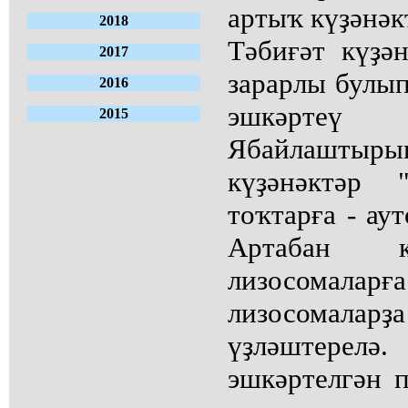
артыҡ күҙәнәк
2018
Тәбиғәт күҙә
2017
зарарлы булып
2016
эшкәртеү 
2015
Ябайлашты
күҙәнәктәр 
тоҡтарға - ау
Артабан к
лизосомала
лизосомала
үҙләштер
эшкәртелгән п