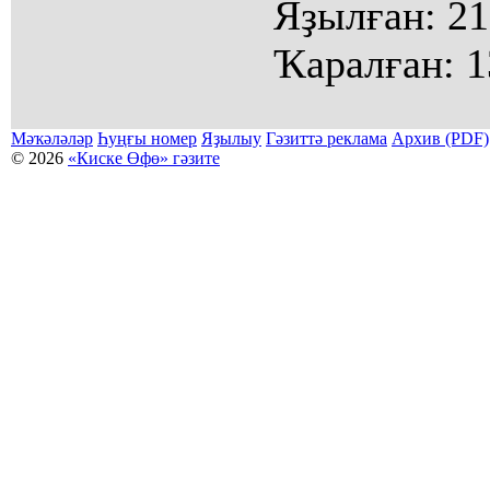
Яҙылған:
21
Ҡаралған:
1
Мәҡәләләр
Һуңғы номер
Яҙылыу
Гәзиттә реклама
Архив (PDF)
© 2026
«Киске Өфө» гәзите
Мәҡәләләр күсермәһен алыу, күсереп баҫыу йәки материалды тулыраҡ файҙаланыу мәсьәләләре буйынса
Беҙҙең электрон адрес: kiskeufa@mail.ru