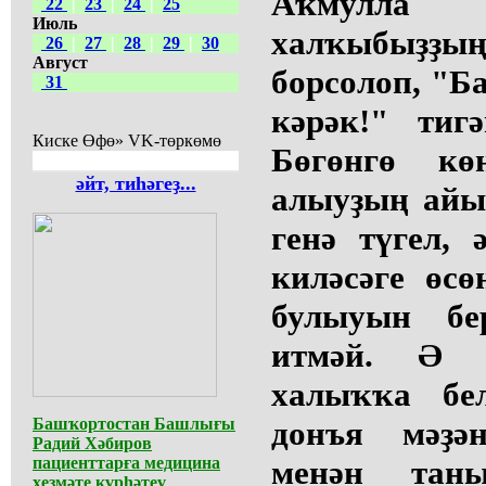
Аҡмулла
22
|
23
|
24
|
25
Июль
халҡыбыҙҙы
26
|
27
|
28
|
29
|
30
Август
борсолоп, "
31
кәрәк!" тиг
Киске Өфө» VK-төркөмө
Бөгөнгө кө
әйт, тиһәгеҙ...
алыуҙың айы
генә түгел,
киләсәге өс
булыуын б
итмәй. Ә 
халыҡҡа бел
Башҡортостан Башлығы
донъя мәҙә
Радий Хәбиров
пациенттарға медицина
менән тан
хеҙмәте күрһәтеү