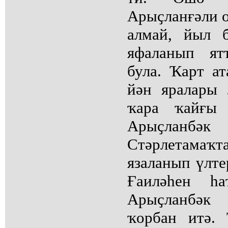
Арыҫланғәли о
алмай, йыл 
яфаланып ят
була. Ҡарт а
йән яралары 
ҡара ҡайғы 
Арыҫланбә
Стәрлетамаҡ
язаланып үлте
Ғаиләһен һ
Арыҫланбәк
ҡорбан итә.