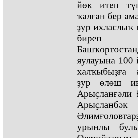
йөк итеп түг
ҡалған бер ама
ҙур ихласлыҡ 
биреп б
Башҡортост
яулауына 100
халҡыбыҙға 
ҙур өлөш ин
Арыҫланғәли 
Арыҫланбәк
Әлимғоловта
урынлы булы
Олатайҙар