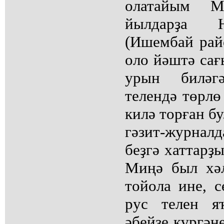
олатайым М
йылдарҙа 
(Ишембай рай
оло йәштә сағ
урын биләг
телендә төрлө
килә торған б
гәзит-журна
беҙгә хаттарҙы
Миңә был хә
тойола ине, с
рус телен я
әбейҙе күргән