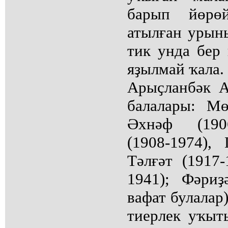
барып йөрөй
атылған урын
тик унда бер
яҙылмай ҡала.
Арыҫланбәк 
балалары: Мө
Әхнәф (1906
(1908-1974), 
Тәлғәт (1917-
1941); Фәри
вафат булалар
тиерлек уҡыт