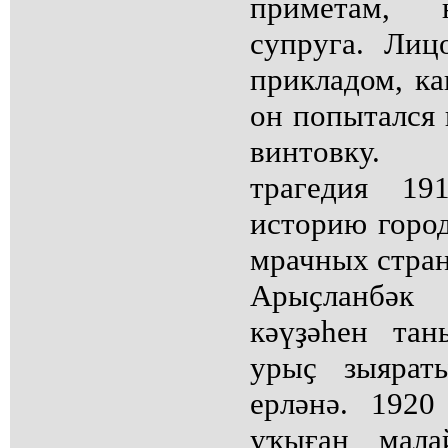
приметам, н
супруга. Лиц
прикладом, ка
он попытался 
винтовку. 
трагедия 19
историю город
мрачных стран
Арыҫланбә
кәүҙәһен та
урыҫ зыярат
ерләнә. 1920
уҡыған мала