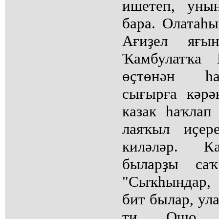
ишетеп, ун
бара. Олатаһ
Ағиҙел яғын
Ҡамбулатҡа 
өҫтөнән һа
сығырға кәрә
казак һаҡлап
лаяҡыл иҫер
киләләр. Ка
быларҙы саҡ
"Сыҡһындар,
бит былар, ул
ти. Ошо т