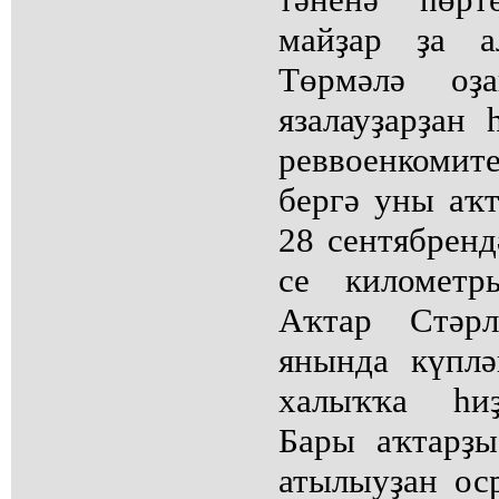
майҙар ҙа а
Төрмәлә оҙ
язалауҙарҙан
реввоенкоми
бергә уны аҡ
28 сентябрен
се километр
Аҡтар Стәр
янында күпл
халыҡҡа һиҙ
Бары аҡтарҙы
атылыуҙан ос