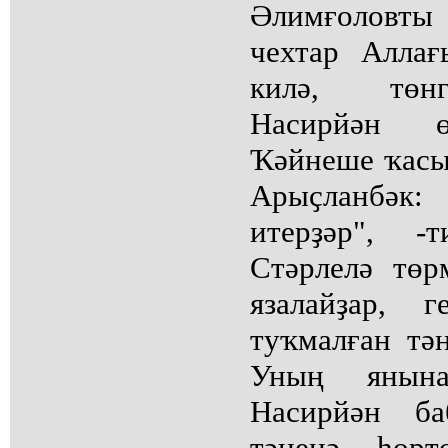
Әлимғоловт
чехтар Алла
килә, төн
Насирйән ө
Ҡәйнеше ҡасып
Арыҫланбә
итерҙәр", -
Стәрлелә тө
язалайҙар, 
туҡмалған тән
Уның янын
Насирйән ба
тәненә һөр