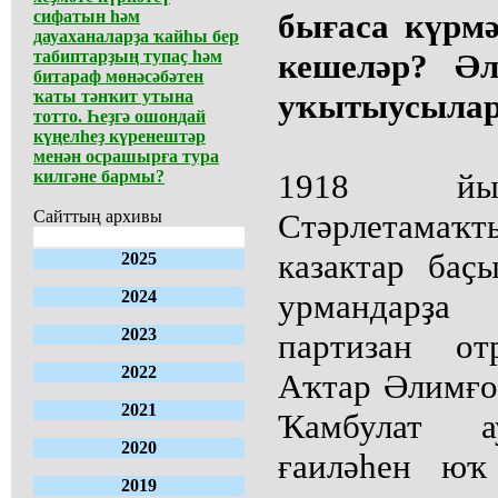
сифатын һәм
бығаса күрмә
дауаханаларҙа ҡайһы бер
табиптарҙың тупаҫ һәм
кешеләр? Әл
битараф мөнәсәбәтен
ҡаты тәнҡит утына
уҡытыусылар
тотто. Һеҙгә ошондай
күңелһеҙ күренештәр
менән осрашырға тура
килгәне бармы?
1918 йы
Сайттың архивы
Стәрлетамаҡ
казактар баҫ
2025
2024
урмандарҙ
2023
партизан от
2022
Аҡтар Әлимғо
2021
Ҡамбулат а
2020
ғаиләһен юҡ
2019