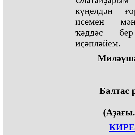
күңелдән ғо
исемен мәң
ҡәддәс бе
иҫәпләйем.
Миләүш
Балтас 
(Аҙағы.
КИРЕ