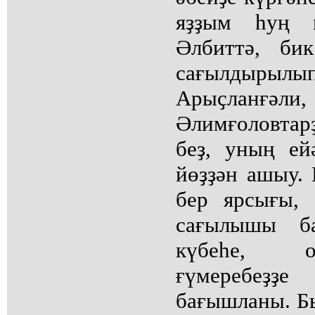
яҙҙым һуң 
Әлбиттә, би
сағылдыр
Арыҫланғә
Әлимғоловта
беҙ, уның ей
йөҙҙән ашыу. 
бер ярсығы, 
сағылышы ба
күбеһе, о
ғүмеребеҙҙе
бағышланы. Бы