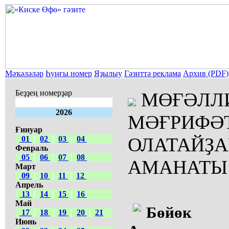
Мәҡәләләр
Һуңғы номер
Яҙылыу
Гәзиттә реклама
Архив (PDF)
Беҙҙең номерҙар
МӨҒӘЛЛИ
2026
МӘҒРИФӘ
Ғинуар
ОЛАТАЙҘ
01
|
02
|
03
|
04
Февраль
05
|
06
|
07
|
08
АМАНАТЫ
Март
09
|
10
|
11
|
12
Апрель
13
|
14
|
15
|
16
Май
Бөйөк мә
17
|
18
|
19
|
20
|
21
Июнь