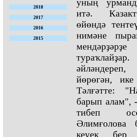
уның урманд
2018
итә. Казак
2017
өйөндә тенте
2016
нимәне пыран
2015
мендәрҙәр
тураҡлайҙ
әйләндереп
йөрөгән, ик
Тәлғәтте: "
барып алам", 
тибеп осо
Әлимғолова 
кеүек бер