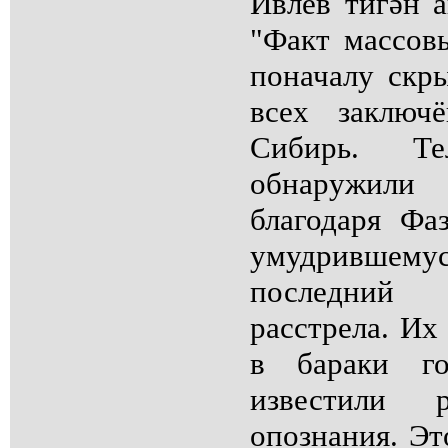
Ивлев тигән а
"Факт массов
поначалу скры
всех заключ
Сибирь. Те
обнаружили 
благодаря Фа
умудривше
последний
расстрела. Их
в бараки го
известили р
опознания. Эт