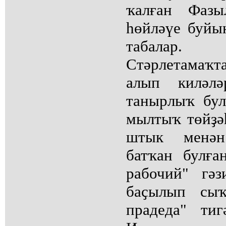
ҡалған Фазы
һөйләүе буйы
табалар
Стәрлетамаҡт
алып киләл
танырлыҡ бул
мылтыҡ төйҙә
штык менән
батҡан булға
рабочий" гә
баҫылып сыҡ
прадеда" ти