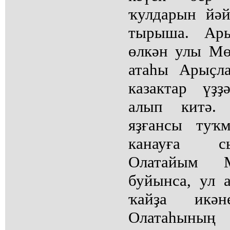
ҡулдарын йәй
тырыша. Ары
өлкән улы Мө
атаһы Арыҫл
казактар үҙ
алып китә.
яҙғансы туҡ
канауға с
Олатайым М
буйынса, ул 
ҡайҙа икә
Олатаһыны