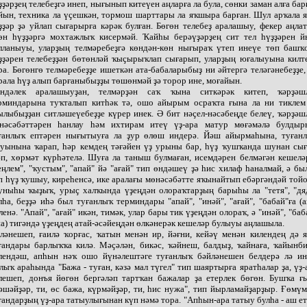
ҙҙәрҙең телебеҙгә инеп, нығынып китеүен аңларға ла була, сөнки заман алға бар
йын, техника ла үҫешкән, тормош шарттары ла яҡшыра барған. Шул арҡала 
ҙҙәр ҙә уйлап сығарырға кәрәк булған. Бөгөн телебеҙ аралашыу, фекер аңла
өн һүҙҙәргә мохтажлыҡ кисермәй. Ҡайһы берәүҙәрҙең сит тел һүҙҙәрен 
лланыуы, уларҙың телмәребеҙгә көндән-көн нығыраҡ үтеп инеүе төп башҡ
ҙҙәрен телебеҙҙән бөтөнләй ҡыҫырыҡлап сығарып, уларҙың юғалыуына килт
ра. Бөгөнгө телмәребеҙҙе ишеткән ата-бабаларыбыҙ ни әйтергә теләгәнебеҙҙе,
рала һүҙ алып барғаныбыҙҙы төшөнмәй ҙә торор ине, моғайын.
ндәлек аралашыуҙан, телмәрҙән саҡ ҡына ситкәрәк китеп, ҡәрҙәш
рминдарына туҡталып китһәк тә, ошо айырым осраҡта ғына ла ни тиклем
ылыбыҙҙан ситләшеүебеҙҙе күрер инек. Ә бит нәҫел-нәсәбеңде белеү, ҡәрҙәш
нәсәбәттәрен һанлау һәм ихтирам итеү үҙ-ара матур мөғәмәлә булдыр
ғанлыҡ ептәрен нығытыуға ла ҙур өлөш индерә. Йәш айырмаһына, туған
уынына ҡарап, һәр кемдең тәғәйен үҙ урыны бар, һүҙ ҡушҡанда шунан сы
әп, хөрмәт күрһәтелә. Шуға ла таныш булмаған, исемдәрен белмәгән кешелә
еңлем", "ҡустым", "апай" йә "ағай" тип өндәшеү ҙә һис хилаф һаналмай, ә бы
п һүҙ ҡушыу, киреһенсә, ике аралағы мөнәсәбәтте яҡынайтып ебәргәндәй тойо
ныһы ҡыҙыҡ, урыҫ халҡында үҙеңдән олораҡтарҙың барыһы ла "тетя", "дя
лһа, беҙҙә иһә был туғанлыҡ терминдары "апай", "инәй", "ағай", "бабай"ға (а
ленә. "Апай", "ағай" икән, тимәк, улар бары тик үҙеңдән олораҡ, ә "инәй", "баб
па) тигәндә үҙеңдең атай-әсәйеңдән өлкәнерәк кешеләр булыуы аңлашыла.
ләнешеп, ғаилә ҡорғас, ҡатын менән ир, йәғни, кейәү менән килендең дә 
ғандары барлыҡҡа килә. Мәҫәлән, бикәс, ҡәйнеш, балдыҙ, ҡайнаға, ҡайынби
лендәш, апһын нәҡ ошо йүнәлештәге туғанлыҡ бәйләнешен белдерә лә ин
лыҡ араһында "Бажа - туған, кәзә мал түгел" тип шаяртырға яратһалар ҙа, үҙ-
лешеп, донъя йөгөн бергәләп тартҡан бажалар ҙа етерлек бөгөн. Бушҡа ғ
әшәйҙәр, ти, өс бажа, күрмәйҙәр, ти, һис нужа", тип йырламайҙарҙыр. Ғөмүм
ғандарҙың үҙ-ара татыулығынан күп нәмә тора. "Апһын-ара татыу булһа - аш ет