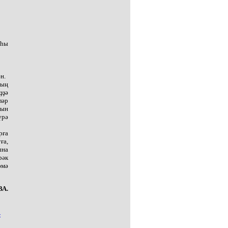
ыһы
н.
ҙың
ҙҙә
ләр
йын
үрә
рға
ға,
ына
рәк
әмә
А.
-