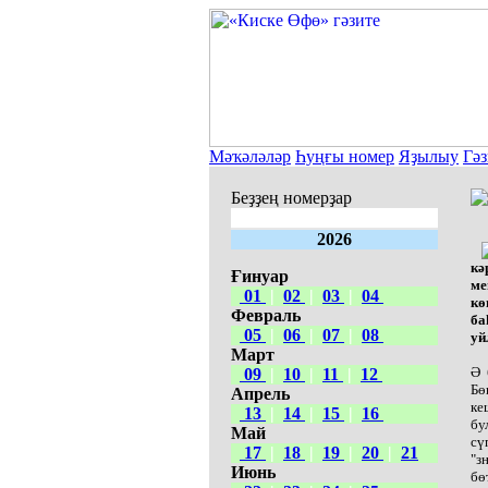
Мәҡәләләр
Һуңғы номер
Яҙылыу
Гәз
Беҙҙең номерҙар
2026
кә
Ғинуар
ме
01
|
02
|
03
|
04
кө
Февраль
ба
05
|
06
|
07
|
08
уй
Март
Ә 
09
|
10
|
11
|
12
Бө
Апрель
ке
13
|
14
|
15
|
16
бу
Май
сү
17
|
18
|
19
|
20
|
21
"з
Июнь
бө