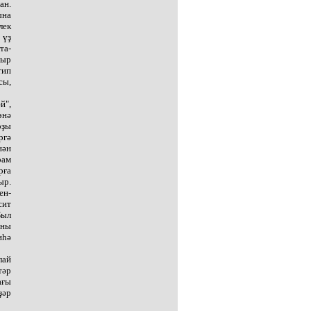
ан.
ына
лек
 үҙ
та-
лыр
тип
сы,
й",
өнә
рҙы
ргә
нән
рам
рға
ыр.
ен-
сит
Был
йны
иһә
лай
тәр
ағы
ҙәр