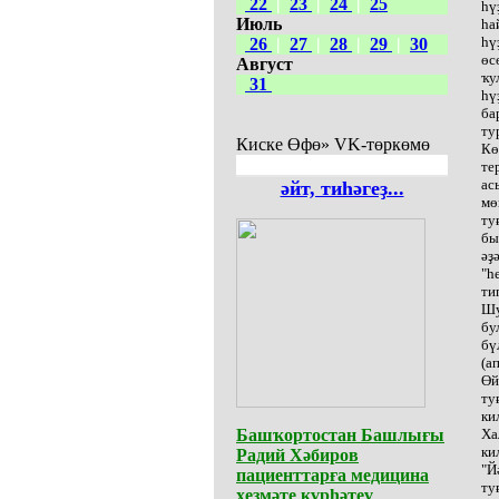
22
|
23
|
24
|
25
һү
Июль
һа
һү
26
|
27
|
28
|
29
|
30
өс
Август
ҡу
31
һү
ба
ту
Киске Өфө» VK-төркөмө
Кө
те
ас
әйт, тиһәгеҙ...
мө
ту
бы
әҙ
"һ
ти
Шу
бу
бү
(а
Өй
ту
ки
Башҡортостан Башлығы
Ха
ки
Радий Хәбиров
"Й
пациенттарға медицина
ту
хеҙмәте күрһәтеү