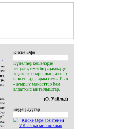
Киске Өфө
-
Күңелһеҙ кешеләрҙе
 лә
тыңлап, өмөтһөҙ әҙәмдәрҙе
лыҡ
төҙәтергә тырышып, алтын
нгө
ваҡытыңды әрәм итмә. Был
ҙә,
- ауырыу маҡсаттар һәм
нда
алдатҡыс ынтылыштар.
ан.
(О. Уайльд)
лим
һит
Беҙҙең дуҫтар
беҙ
р",
тса
гән