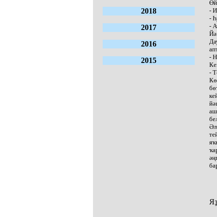
Өй
2018
- 
- 
- 
2017
Йә
Да
2016
ап
- 
2015
Ке
- 
Кө
бө
ке
йә
аш
бе
Әл
те
яҡ
ҡа
әң
ба
Яҙ