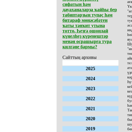
ағ
сифатын һәм
Үк
дауаханаларҙа ҡайһы бер
"а
табиптарҙың тупаҫ һәм
те
битараф мөнәсәбәтен
ту
ҡаты тәнҡит утына
әс
ин
тотто. Һеҙгә ошондай
һө
күңелһеҙ күренештәр
яу
менән осрашырға тура
Шу
килгәне бармы?
"и
тө
Сайттың архивы
ай
те
ат
2025
үҙ
кә
2024
Һу
ке
2023
ке
кү
2022
бу
һа
2021
Та
ти
2020
бы
шу
2019
бө