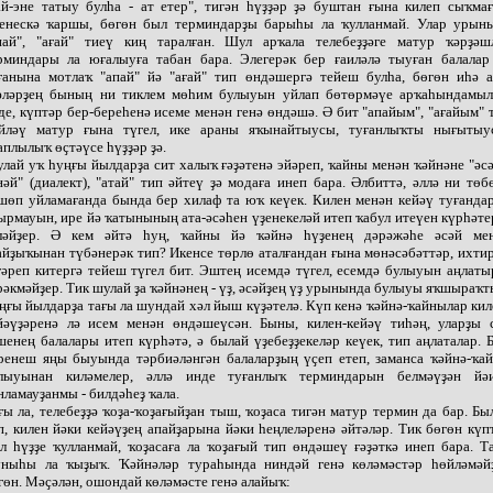
ай-эне татыу булһа - ат етер", тигән һүҙҙәр ҙә буштан ғына килеп сыҡмағ
енескә ҡаршы, бөгөн был терминдарҙы барыһы ла ҡулланмай. Улар урын
пай", "ағай" тиеү киң таралған. Шул арҡала телебеҙҙәге матур ҡәрҙәш
рминдары ла юғалыуға табан бара. Элегерәк бер ғаиләлә тыуған балалар
ғанына мотлаҡ "апай" йә "ағай" тип өндәшергә тейеш булһа, бөгөн иһә а
әләрҙең бының ни тиклем мөһим булыуын уйлап бөтөрмәүе арҡаһындамы
де, күптәр бер-береһенә исеме менән генә өндәшә. Ә бит "апайым", "ағайым" 
йләү матур ғына түгел, ике араны яҡынайтыусы, туғанлыҡты нығытыу
аплылыҡ өҫтәүсе һүҙҙәр ҙә.
лай уҡ һуңғы йылдарҙа сит халыҡ ғәҙәтенә эйәреп, ҡайны менән ҡәйнәне "әсә
нәй" (диалект), "атай" тип әйтеү ҙә модаға инеп бара. Әлбиттә, әллә ни төб
шөп уйламағанда бында бер хилаф та юҡ кеүек. Килен менән кейәү туғанда
ырмауын, ире йә ҡатынының ата-әсәһен үҙенекеләй итеп ҡабул итеүен күрһәте
ләйҙер. Ә кем әйтә һуң, ҡайны йә ҡәйнә һүҙенең дәрәжәһе әсәй ме
айҙыҡынан түбәнерәк тип? Икенсе төрлө аталғандан ғына мөнәсәбәттәр, ихти
гәреп китергә тейеш түгел бит. Эштең исемдә түгел, есемдә булыуын аңлаты
рәкмәйҙер. Тик шулай ҙа ҡәйнәнең - үҙ, әсәйҙең үҙ урынында булыуы яҡшыраҡт
ңғы йылдарҙа тағы ла шундай хәл йыш күҙәтелә. Күп кенә ҡәйнә-ҡайнылар кил
йәүҙәренә лә исем менән өндәшеүсән. Быны, килен-кейәү тиһәң, уларҙы 
шенең балалары итеп күрһәтә, ә былай үҙебеҙҙекеләр кеүек, тип аңлаталар. 
ренеш яңы быуында тәрбиәләнгән балаларҙың үҫеп етеп, заманса ҡәйнә-ҡа
лыуынан киләмелер, әллә инде туғанлыҡ терминдарын белмәүҙән йә
нламауҙанмы - билдәһеҙ ҡала.
ғы ла, телебеҙҙә ҡоҙа-ҡоҙағыйҙан тыш, ҡоҙаса тигән матур термин да бар. Бы
п, килен йәки кейәүҙең апайҙарына йәки һеңлеләренә әйтәләр. Тик бөгөн күп
л һүҙҙе ҡулланмай, ҡоҙасаға ла ҡоҙағый тип өндәшеү ғәҙәткә инеп бара. Т
ныһы ла ҡыҙыҡ. Ҡәйнәләр тураһында ниндәй генә көләмәстәр һөйләмәй
гөн. Мәҫәлән, ошондай көләмәсте генә алайыҡ: