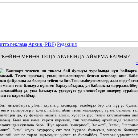
иттә реклама
Архив (PDF)
Редакция
ҠӘЙНӘ МЕНӘН ТЕЩА АРАҺЫНДА АЙЫРМА БАРМЫ?
+
Башҡорт теленең ни тиклем бай булыуы тураһында күп һөйләргә
рәкмәй. Телен яратҡан, уның нескәлектәрен белгән кешеләр ошо бай
нән файҙалана ла белергә тейеш тә бит. Тик ғәмһеҙлекмелер, әллә инде бөгө
н менән генә йәшәүгә күнегеп барыуыбыҙмы, ул байлыҡты ҡәҙерләмәйбеҙ 
һаламайбыҙ ҙа, уны һаҡлауға, үҫтереүгә үҙ өлөшөбөҙҙө индереү тураһы
лап та ҡарамайбыҙ.
бит ныҡлабыраҡ уйлап ҡараһаң, ҡасандыр телебеҙҙә бер сит һүҙ ҙә булмағ
гөнгө телмәребеҙгә ҡолаҡ һалһаң, ябай ғына кешеләрҙең түгел, белемле, ға
шеләрҙең дә, үҙ фекерен аңлата алмай, күберәк рус телен ҡулланыуына ша
лаһың. Быға ваҡ нәмә, ғәҙәти күренеш, тип ҡарауыбыҙ арҡаһында телмәре
пләнгәндән-сүпләнә бара. Шул арҡала "наверное", "может", "если", "наприме
начит", "или" кеүек һүҙҙәрҙең сит тел һүҙҙәре булыуын, уларҙың башҡор
төнләй икенсе төрлө яңғырауын уйлап та бирмәйбеҙ. Элегерәк үҙләштерел