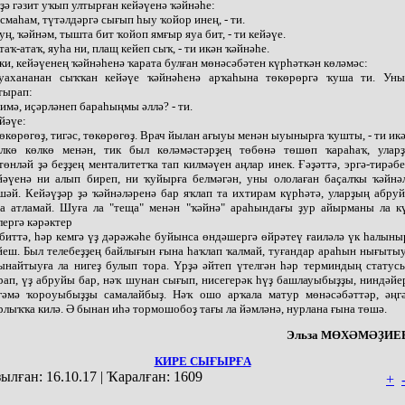
ҙә гәзит уҡып ултырған кейәүенә ҡәйнәһе:
Исмаһам, түтәлдәргә сығып һыу ҡойор инең, - ти.
Һуң, ҡәйнәм, тышта бит ҡойоп ямғыр яуа бит, - ти кейәүе.
Атаҡ-атаҡ, яуһа ни, плащ кейеп сыҡ, - ти икән ҡәйнәһе.
ки, кейәүенең ҡәйнәһенә ҡарата булған мөнәсәбәтен күрһәткән көләмәс:
уахананан сыҡҡан кейәүе ҡәйнәһенә арҡаһына төкөрөргә ҡуша ти. Ун
тырап:
Нимә, иҫәрләнеп бараһыңмы әллә? - ти.
йәүе:
Төкөрөгөҙ, тигәс, төкөрөгөҙ. Врач йылан ағыуы менән ыуынырға ҡушты, - ти икә
лкө көлкө менән, тик был көләмәстәрҙең төбөнә төшөп ҡараһаҡ, улар
төнләй ҙә беҙҙең менталитетҡа тап килмәүен аңлар инек. Ғәҙәттә, эргә-тирәбе
йәүенә ни алып биреп, ни ҡуйырға белмәгән, уны ололаған баҫалҡы ҡәйнә
шәй. Кейәүҙәр ҙә ҡәйнәләренә бар яҡлап та ихтирам күрһәтә, уларҙың абру
а атламай. Шуға ла "теща" менән "ҡәйнә" араһындағы ҙур айырманы ла к
лергә кәрәктер
биттә, һәр кемгә үҙ дәрәжәһе буйынса өндәшергә өйрәтеү ғаиләлә үк һалыны
йеш. Был телебеҙҙең байлығын ғына һаҡлап ҡалмай, туғандар араһын нығытыу
ынайтыуға ла нигеҙ булып тора. Үрҙә әйтеп үтелгән һәр терминдың статус
рап, үҙ абруйы бар, нәҡ шунан сығып, нисегерәк һүҙ башлауыбыҙҙы, ниндәйе
гәмә ҡороуыбыҙҙы самалайбыҙ. Нәҡ ошо арҡала матур мөнәсәбәттәр, әңг
рлыҡҡа килә. Ә бынан иһә тормошобоҙ тағы ла йәмләнә, нурлана ғына төшә.
Эльза МӨХӘМӘҘИЕВ
КИРЕ СЫҒЫРҒА
ылған:
16.10.17
|
Ҡаралған:
1609
+