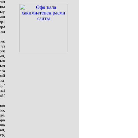
ған
яңы
тыу
йыш
орт
ерә
 ни
лек
 үҙ
лек
ып,
лыҡ
ғып
ргә
лай
ла.
дя"
па)
ай"
яңы
кә,
де.
ара
ына
ән,
ер,