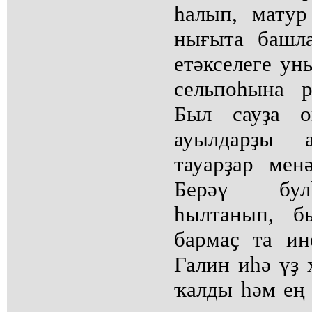
һалып, мату
нығыта башл
етәкселеге у
сельпоһына р
Был сауҙа 
ауылдарҙы а
тауарҙар мен
Берәү бул
һылтанып, б
бармаҫ та ин
Галин иһә үҙ 
ҡалды һәм ең