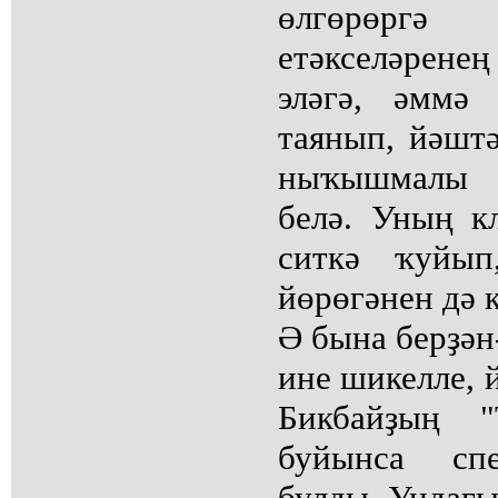
өлгөрөргә
етәкселәрен
эләгә, әммә
таянып, йәшт
ныҡышмалы 
белә. Уның к
ситкә ҡуйып
йөрөгәнен дә 
Ә бына берҙән
ине шикелле, 
Бикбайҙың "
буйынса спе
булды. Ундағы