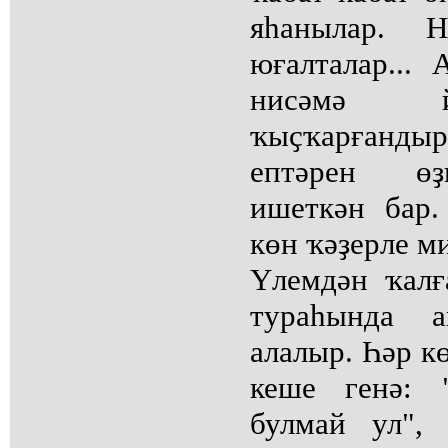
яһанылар. Н
юғалталар...
нисәмә й
ҡыҫҡарғандыр
ептәрен өҙ
ишеткән бар
көн ҡәҙерле м
Үлемдән ҡалғ
тураһында 
алалыр. Һәр к
кеше генә:
булмай ул",