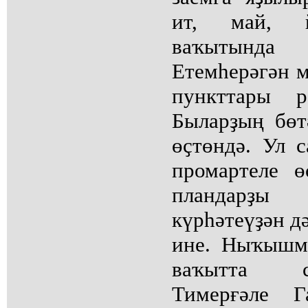
ит, май, й
ваҡытында
Етемһерәгән 
пункттары р
Быларҙың бөт
өҫтөндә. Ул 
промартеле 
пландарҙы
күрһәтеүҙән д
ине. Ныҡышм
ваҡытта с
Тимерғәле Г