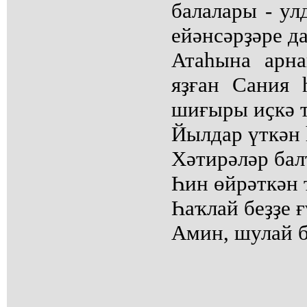
балалары - ул
ейәнсәрҙәре да
Атаһына арн
яҙған Сания 
шиғыры иҫкә 
Йылдар үткән 
Хәтирәләр ба
Һин өйрәткән
Һаҡлай беҙҙе 
Амин, шулай 