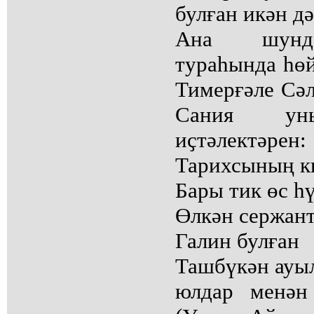
булған икән дә
Ана шунда
тураһында һөй
Тимерғәле Сә
Сания уны
иҫтәлектәрен:
Тарихсының к
Бары тик өс һү
Өлкән сержан
Галин булған
Ташбүкән ауыл
юлдар менән