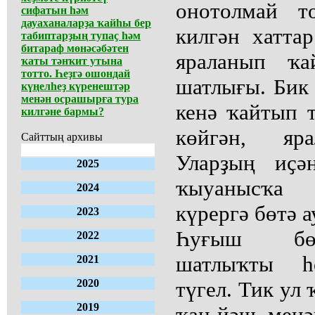
онотолмай т
сифатын һәм
дауаханаларҙа ҡайһы бер
килгән хаттар
табиптарҙың тупаҫ һәм
битараф мөнәсәбәтен
яраланып ҡа
ҡаты тәнҡит утына
тотто. Һеҙгә ошондай
шатлығы. Бик 
күңелһеҙ күренештәр
менән осрашырға тура
кенә ҡайтып 
килгәне бармы?
көйгән, яра
Сайттың архивы
Уларҙың иҫә
2025
ҡыуанысҡа 
2024
күрергә бөтә 
2023
Һуғыш бөт
2022
шатлыҡты һ
2021
2020
түгел. Тик ул
2019
ҡан-йәш менә