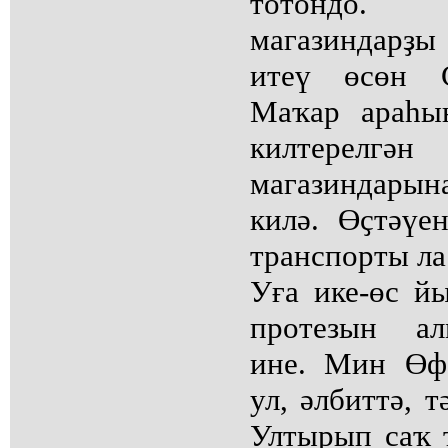
тотондо.
магазиндарҙ
итеү өсөн С
Маҡар араһын
килтерелгән
магазиндары
килә. Өҫтәүе
транспорты ла
Уға ике-өс й
протезын ал
ине. Мин Өфө
ул, әлбиттә, т
Ултырып саҡ 