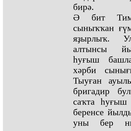
бирә.
Ә бит Тиме
сыныҡҡан ғү
яҙырлыҡ. У
алтынсы йы
һуғыш башла
хәрби сынығ
Тыуған ауыл
бригадир бу
саҡта һуғыш
беренсе йылд
уны бер н