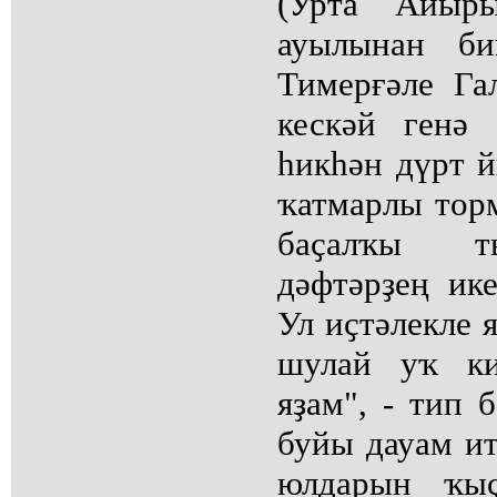
(Урта Айыр
ауылынан би
Тимерғәле Га
кескәй генә
һикһән дүрт й
ҡатмарлы тор
баҫалҡы т
дәфтәрҙең ик
Ул иҫтәлекле я
шулай уҡ ки
яҙам", - тип 
буйы дауам и
юлдарын ҡыҫ