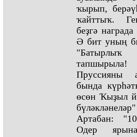
ҡырып, берәү
ҡайттыҡ. Ге
беҙгә награда 
Ә бит уның 
"Батырлыҡ
тапшырыл
Пруссияны а
бында күрһәт
өсөн Ҡыҙыл й
бүләкләнеләр"
Артабан: "1
Одер ярын