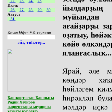
22
|
23
|
24
|
25
Июль
йылдарҙ
26
|
27
|
28
|
29
|
30
Август
муйындан 
31
ағайҙарҙы з
Киске Өфө» VK-төркөмө
оҙатыу, һөйәк
көйө өлкәндәр
әйт, тиһәгеҙ...
яланғаслыҡ...
Ярай, әле м
көндәр хаҡ
һөйләгем кил
һирәкләп бул
Башҡортостан Башлығы
Радий Хәбиров
мәлдәр иҫкә
пациенттарға медицина
хеҙмәте күрһәтеү