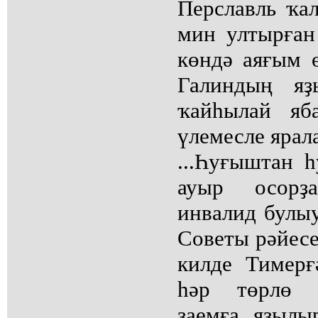
Перславль ҡа
мин ултырған
көндә аяғым ө
Галиндың яҙ
ҡайһылай яб
үлемесле ярал
...Һуғыштан 
ауыр осорҙ
инвалид булыу
Советы рәйесе
килде Тимерғ
һәр төрлө һ
заемға яҙылы