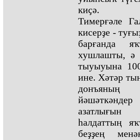
киҫә.
Тимерғәле Г
кисерҙе - туғ
барғанда я
хушлашты, ә
тыуыуына 10
ине. Хәтәр ты
донъяның 
йәшәткәндер
азатлығын
һалдаттың я
беҙҙең мен