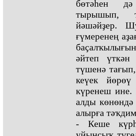
бөтәһен д
тырышып, 
йәшәйҙер. Ш
ғүмеренең аҙа
баҫалҡылығы
әйтеп үткән
түшенә тағып,
кеүек йөрөү
күренеш ине.
алды көнөндә
алырға тәҡдим
- Кеше күрһ
уйынсыҡ түгел