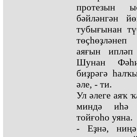
протезын ы
бәйләнгән й
тубығынан тү
төҫһөҙләне
аяғын ипләп
Шунан Фәһи
биҙрәгә һалҡ
әле, - ти.
Ул әлеге аяҡ 
миндә иһә 
тойғоһо уяна.
- Еҙнә, ниң