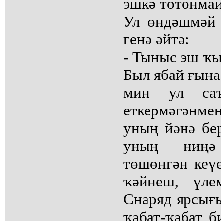
эшкә тотонма
Ул өндәшмәй 
генә әйтә:
- Тыныс эш ҡы
Был ябай ғына
мин ул саҡ
еткермәгәнм
уның йәнә бер
уның ниңә
төшөнгән кеүе
ҡәйнеш, үле
Снаряд ярсығы
ҡабат-ҡабат 