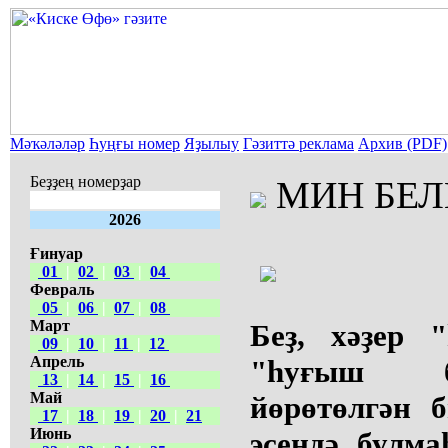
Мәҡәләләр
Һуңғы номер
Яҙылыу
Гәзиттә реклама
Архив (PDF)
Беҙҙең номерҙар
МИН БЕЛ
2026
Ғинуар
01
|
02
|
03
|
04
Февраль
05
|
06
|
07
|
08
Март
Беҙ, хәҙер 
09
|
10
|
11
|
12
Апрель
"һуғыш б
13
|
14
|
15
|
16
Май
йөрөтөлгән 
17
|
18
|
19
|
20
|
21
Июнь
эсендә булма