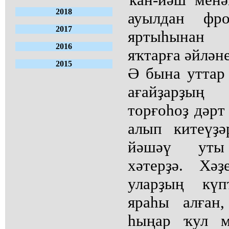
2018
ауылдан фро
2017
яртыһынан 
2016
яҡтарға әйләне
2015
Ә бына уттар
ағайҙарҙың
торғоһоҙ дәрт
алып китеүҙә
йәшәү уты
хәтерҙә. Хә
уларҙың күп
яраһы алған
һыңар ҡул м