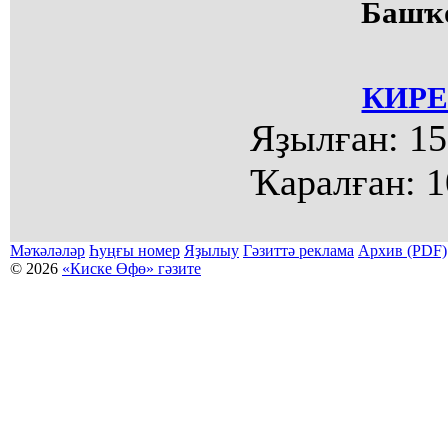
Башҡ
КИРЕ
Яҙылған:
15
Ҡаралған:
1
Мәҡәләләр
Һуңғы номер
Яҙылыу
Гәзиттә реклама
Архив (PDF)
© 2026
«Киске Өфө» гәзите
Мәҡәләләр күсермәһен алыу, күсереп баҫыу йәки материалды тулыраҡ файҙаланыу мәсьәләләре буйынса
Беҙҙең электрон адрес: kiskeufa@mail.ru