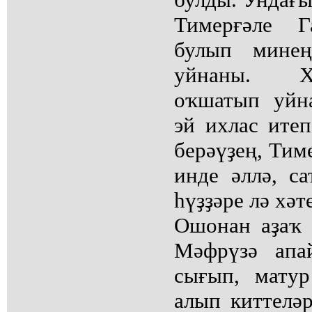
Тимерғәле Г
булып мине
уйнаны. Х
оҡшатып уйна
эй ихлас ите
берәүҙең, Тим
инде әллә, са
һүҙҙәре лә хәт
Ошонан аҙаҡ 
Мәфрүзә апа
сығып, мату
алып киттеләр