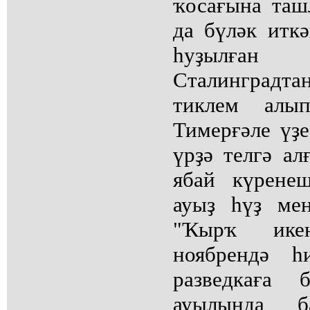
ҡосағына таш
да бүләк итк
һуҙылған 
Сталинградт
тиклем алып
Тимерғәле үҙе
үрҙә телгә ал
ябай күрене
ауыҙ һүҙ мен
"Ҡырҡ ике
ноябрендә һ
разведкаға 
ауылында б