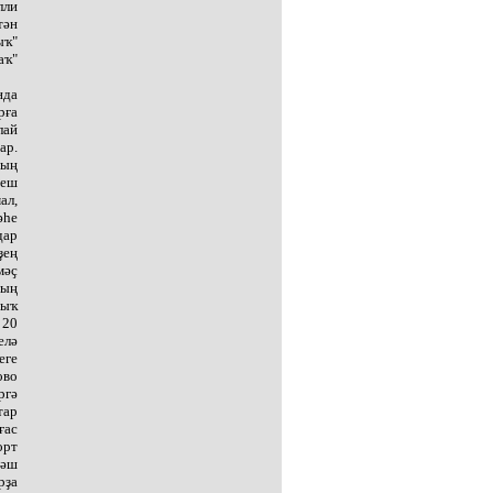
лли
тән
ыҡ"
аҡ"
нда
рға
лай
ар.
ның
йеш
ал,
әһе
дар
ҙең
мәҫ
дың
зыҡ
 20
елә
еге
ово
ргә
тар
ғас
орт
рәш
рҙа