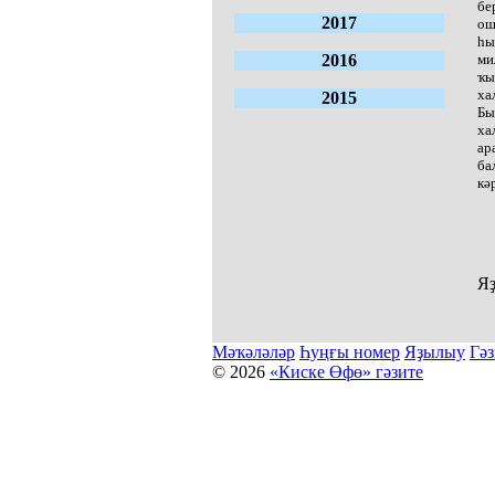
бе
2017
ош
һы
2016
ми
ҡы
ха
2015
Бы
ха
ар
ба
кә
Яҙ
Мәҡәләләр
Һуңғы номер
Яҙылыу
Гәз
© 2026
«Киске Өфө» гәзите
Мәҡәләләр күсермәһен алыу, күсереп баҫыу йәки материалд
Беҙҙең электрон адрес: kiskeufa@mail.ru