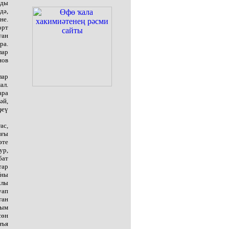
мды
дә,
не.
орт
ған
ра.
лар
нов
лар
ал.
ара
әй,
ҙеү
ас,
ығы
әте
ур,
бат
тар
Уны
нлы
уап
ған
рым
сөн
нъя