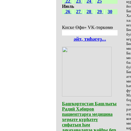
22
|
23
|
24
|
25
кү
Июль
йо
Ба
26
|
27
|
28
|
29
|
30
Хә
ха
ке
Киске Өфө» VK-төркөмө
Бө
бу
әйт, тиһәгеҙ...
ке
Бө
ми
Ба
мө
ба
бу
Ба
ат
ми
һә
фу
Мә
бо
Башҡортостан Башлығы
те
Радий Хәбиров
рә
пациенттарға медицина
ал
ко
хеҙмәте күрһәтеү
ми
сифатын һәм
кә
дауаханаларҙа ҡайһы бер