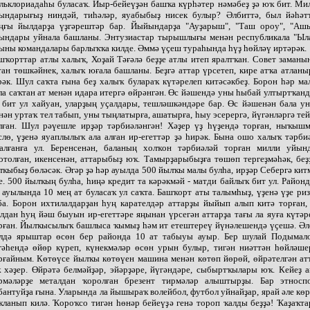
льклориадаһы буласаҡ. Йыр-бейеүҙән башҡа күрһәтер нәмәбеҙ ҙә юҡ бит. Ми
ындарығыҙ ниндәй, тиһәләр, яуабыбыҙ нисек булыр? Әлбиттә, был йәһәт
ңғы йылдарҙа үҙгәрештәр бар. Йыйындарҙа "Ауҙарыш", "Таш ороу", "Аш
ындары уйнала башланы. Энтузиастар тырышлығы менән республикала "Ыл
ыны командалары барлыҡҡа килде. Әммә үҫеш тураһында һүҙ һөйләү иртәрәк.
шҡорттар атлы халыҡ, Хоҙай Тәғәлә беҙҙе атлы итеп яралтҡан. Совет заманы
тан төшкәйнек, халыҡ юғала башланы. Беҙгә аттар үрсетеп, кире атҡа атланы
рәк. Шул саҡта ғына беҙ халыҡ булараҡ күтәрелеп китәсәкбеҙ. Борон һәр ма
ла саҡтан ат менән идара итергә өйрәнгән. Өс йәшендә уны һыбай ултыртҡанд
 бит ул хайуан, уларҙың уҫалдары, тешләшкәндәре бар. Өс йәшенән бала у
нән уртаҡ тел табып, уны тыңлатырға, ашатырға, һыу эсерергә, йүгәнләргә те
лған. Шул рәүешле ирҙәр тәрбиәләнгән! Хәҙер үҙ һүҙендә торған, ныҡышм
слө, үҙенә яуаплылыҡ ала алған ир-егеттәр ҙә һирәк. Бына ошо халыҡ тәрби
алғанға ул. Беренсенән, баланың холҡон тәрбиәләй торған милли уйын
отолған, икенсенән, аттарыбыҙ юҡ. Тамырҙарыбыҙға төшөп тергеҙмәһәк, беҙ
лҡыбыҙ бөләсәк. Әгәр ҙә һәр ауылда 500 йылҡы малы булһа, ирҙәр Себергә кит
е. 500 йылҡың булһа, һиңә кредит та кәрәкмәй - матди байлыҡ бит ул. Район
 ауылында 10 мең ат буласаҡ ул саҡта. Башҡорт аты талымһыҙ, үҙенә үҙе ри
ба. Борон ихтилалдарҙан һуң карателдәр аттарҙы йыйып алып китә торған,
лдан һуң йәш быуын ир-егеттәре яңынан үрсегән аттарҙа тағы ла яуға күтәр
рған. Йылҡысылыҡ башлыса ҡымыҙ һәм ит етештереү йүнәлешендә үҫешә. Әл
лдә ярыштар өсөн бер районда 10 ат табыуы ауыр. Бер шулай Подымал
гәһендә өйөр күреп, күнекмәләр өсөн урын булыр, тигән ниәттән һөйләше
рғайным. Көтөүсе йылҡы көтөүен машина менән көтөп йөрөй, өйрәтелгән ат
 хәҙер. Өйрәтә белмәйҙәр, эйәрҙәре, йүгәндәре, сыбыртҡылары юҡ. Кейеҙ а
рмәләрҙе металдан ҡоролған брезент тирмәләр алыштырҙы. Бар этносп
бантуйҙа ғына. Уларында ла йышыраҡ волейбол, футбол уйнайҙар, ярай әле кө
ҡланып килә. Ҡороҡсо тигән һөнәр бейеүҙә генә тороп ҡалды беҙҙә! Ҡаҙаҡта