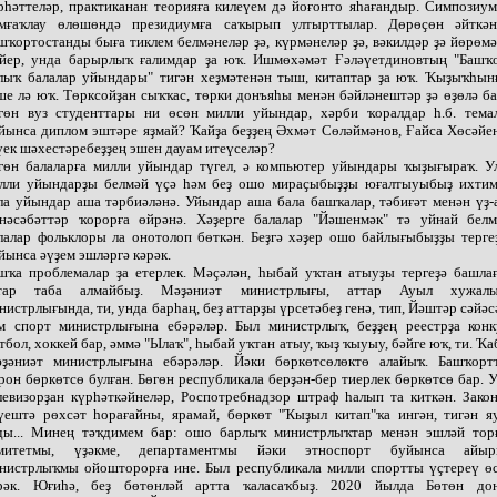
рһәттеләр, практиканан теорияға килеүем дә йоғонто яһағандыр. Симпозиу
мғаҡлау өлөшөндә президиумға саҡырып ултырттылар. Дөрөҫөн әйткән
шҡортостанды быға тиклем белмәнеләр ҙә, күрмәнеләр ҙә, вәкилдәр ҙә йөрөмә
йер, унда барырлыҡ ғалимдар ҙа юҡ. Ишмөхәмәт Ғәләүетдиновтың "Башҡ
лыҡ балалар уйындары" тигән хеҙмәтенән тыш, китаптар ҙа юҡ. Ҡыҙыҡһын
ше лә юҡ. Төрксойҙан сыҡҡас, төрки донъяһы менән бәйләнештәр ҙә өҙөлә ба
гөн вуз студенттары ни өсөн милли уйындар, хәрби ҡоралдар һ.б. тема
йынса диплом эштәре яҙмай? Ҡайҙа беҙҙең Әхмәт Сөләймәнов, Ғайса Хөсәйе
үек шәхестәребеҙҙең эшен дауам итеүселәр?
гөн балаларға милли уйындар түгел, ә компьютер уйындары ҡыҙығыраҡ. У
лли уйындарҙы белмәй үҫә һәм беҙ ошо мираҫыбыҙҙы юғалтыуыбыҙ ихтим
ла уйындар аша тәрбиәләнә. Уйындар аша бала башҡалар, тәбиғәт менән үҙ-
нәсәбәттәр ҡорорға өйрәнә. Хәҙерге балалар "Йәшенмәк" тә уйнай белм
лалар фольклоры ла онотолоп бөткән. Беҙгә хәҙер ошо байлығыбыҙҙы терге
йынса әүҙем эшләргә кәрәк.
шҡа проблемалар ҙа етерлек. Мәҫәлән, һыбай уҡтан атыуҙы тергеҙә башлағ
тар таба алмайбыҙ. Мәҙәниәт министрлығы, аттар Ауыл хужал
нистрлығында, ти, унда барһаң, беҙ аттарҙы үрсетәбеҙ генә, тип, Йәштәр сәйәс
м спорт министрлығына ебәрәләр. Был министрлыҡ, беҙҙең реестрҙа конк
тбол, хоккей бар, әммә "Ылаҡ", һыбай уҡтан атыу, ҡыҙ ҡыуыу, бәйге юҡ, ти. Ҡа
ҙәниәт министрлығына ебәрәләр. Йәки бөркөтсөлөктө алайыҡ. Башҡорт
рон бөркөтсө булған. Бөгөн республикала берҙән-бер тиерлек бөркөтсө бар. 
левизорҙан күрһәткәйнеләр, Роспотребнадзор штраф һалып та киткән. Зако
үештә рөхсәт һорағайны, ярамай, бөркөт "Ҡыҙыл китап"ҡа ингән, тигән я
ды... Минең тәҡдимем бар: ошо барлыҡ министрлыҡтар менән эшләй тор
митетмы, үҙәкме, департаментмы йәки этноспорт буйынса айы
нистрлыҡмы ойошторорға ине. Был республикала милли спортты үҫтереү ө
рәк. Юғиһә, беҙ бөтөнләй артта ҡаласаҡбыҙ. 2020 йылда Бөтөн до