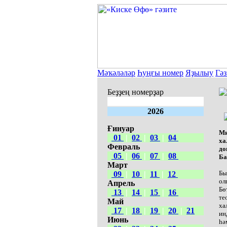
Мәҡәләләр
Һуңғы номер
Яҙылыу
Гәз
Беҙҙең номерҙар
2026
Ғинуар
Ми
01
|
02
|
03
|
04
ха
Февраль
до
05
|
06
|
07
|
08
Ба
Март
Бы
09
|
10
|
11
|
12
ол
Апрель
Бө
13
|
14
|
15
|
16
те
Май
ха
17
|
18
|
19
|
20
|
21
ин
Июнь
һә