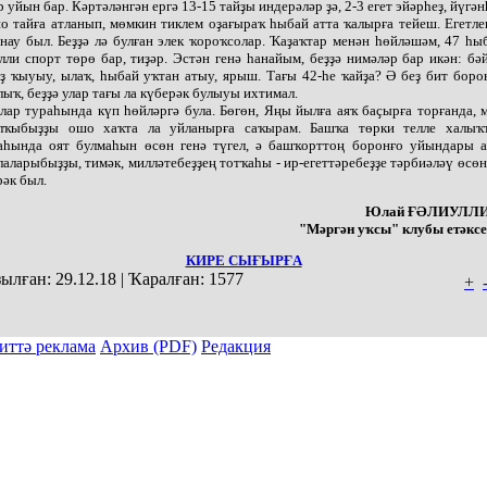
р уйын бар. Кәртәләнгән ергә 13-15 тайҙы индерәләр ҙә, 2-3 егет эйәрһеҙ, йүгән
о тайға атланып, мөмкин тиклем оҙағыраҡ һыбай атта ҡалырға тейеш. Егетле
нау был. Беҙҙә лә булған элек ҡороҡсолар. Ҡаҙаҡтар менән һөйләшәм, 47 һы
лли спорт төрө бар, тиҙәр. Эстән генә һанайым, беҙҙә нимәләр бар икән: бәй
ҙ ҡыуыу, ылаҡ, һыбай уҡтан атыу, ярыш. Тағы 42-һе ҡайҙа? Ә беҙ бит боро
лыҡ, беҙҙә улар тағы ла күберәк булыуы ихтимал.
лар тураһында күп һөйләргә була. Бөгөн, Яңы йылға аяҡ баҫырға торғанда, 
лҡыбыҙҙы ошо хаҡта ла уйланырға саҡырам. Башҡа төрки телле халыҡ
аһында оят булмаһын өсөн генә түгел, ә башҡорттоң боронғо уйындары 
лаларыбыҙҙы, тимәк, милләтебеҙҙең тотҡаһы - ир-егеттәребеҙҙе тәрбиәләү өсөн
рәк был.
Юлай ҒӘЛИУЛЛИ
"Мәргән уҡсы" клубы етәксе
КИРЕ СЫҒЫРҒА
ылған:
29.12.18
|
Ҡаралған:
1577
+
иттә реклама
Архив (PDF)
Редакция
ы тулыраҡ файҙаланыу мәсьәләләре буйынса «Киске Өфө» гәзите редакцияһына мөрәжәғәт итергә.