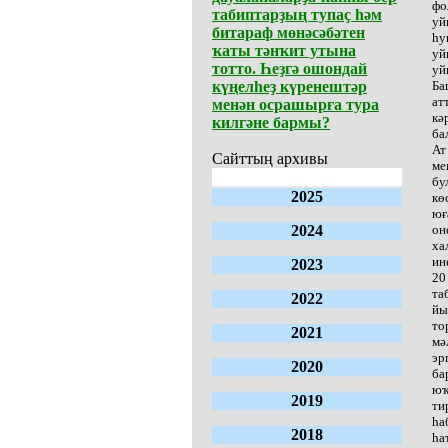
фо
табиптарҙың тупаҫ һәм
уй
битараф мөнәсәбәтен
һу
ҡаты тәнҡит утына
уй
тотто. Һеҙгә ошондай
уй
күңелһеҙ күренештәр
Ба
ат
менән осрашырға тура
кә
килгәне бармы?
ба
Ат
Сайттың архивы
ме
бу
2025
кө
юғ
2024
он
ха
ин
2023
20
та
2022
йы
то
2021
мә
эр
2020
ба
юҡ
2019
ти
һа
2018
һа