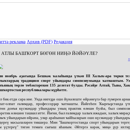
иттә реклама
Архив (PDF)
Редакция
АТЛЫ БАШҠОРТ БӨГӨН НИҢӘ ЙӘЙӘҮЛЕ?
+
н ноябрь аҙағында Бешкәк ҡалаһында үткән III Халыҡ-ара төрки те
лыҡтарҙың традицион спорт уйындары симпозиумында ҡатнаштым. У
нъяның төрлө төбәктәренән 135 делегат булды. Рәсәйҙе Алтай, Тыва, Хак
шҡортостан республикалары күрһәтте.
л бик етди сара ине. Унда нигеҙҙә ошо йүнәлеште өйрәнеүгә бар ғүмерен арна
пат-олпат ғалимдар, профессорҙар ҡатнашты. Йәйгеһен Ҡырғыҙстанда үт
төн донъя күсмәндәр уйындары уның практик өлөшө булһа, был симпоз
оретик өлөшөн тәшкил итте. Йәғни, был ғалимдар халыҡ ижадын, халыҡ мираҫ
лыҡ уйындарын өйрәнә, улар араһынан ҡайһыларын ошо күсмәндәр уйындар
дереү мәсьәләләрен тикшерә. Мин "Башҡортостанда спорт уйындарын терге
м үҫтереү" тигән темаға сығыш яһаным. Әйтергә кәрәк, миңә ҙур ихти