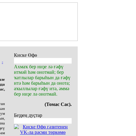
Киске Өфө
-
Ахмаҡ бер ниҙе лә ғәфү
итмәй һәм онотмай; бер
ҡатлылар барыһын да ғәфү
лле
итә һәм барыһын да онота;
нда
аҡыллылар ғәфү итә, әммә
ас,
бер ниҙе лә онотмай.
ған
(Томас Сас).
кән
иум
Беҙҙең дуҫтар
ын,
ына
ҙеү
рам