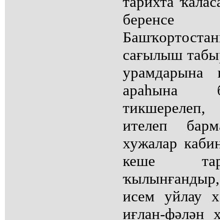
тарихта ҡалас
беренс
Башҡортос
сағылыш табыр
урамдарына 
араһына б
тикшерелеп,
ителеп барм
хужалар каби
кеше тар
ҡылынғандыр,
исем уйлау 
иғлан-фәлән 