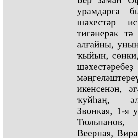
урамдарға 
шәхестәр ис
тигәнерәк тә
алғайны, уны
ҡыйын, сөнки,
шәхестәре
мәңгеләште
икенсенән, ә
ҡуйһаң, әл
Звонкая, 1-я у
Тюльпанов, 
Веерная, Вира