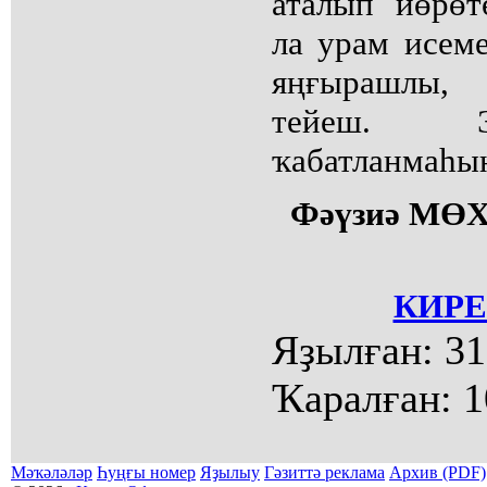
аталып йөрөт
ла урам исеме
яңғырашлы, 
тейеш. Э
ҡабатланмаһын
Фәүзиә М
КИРЕ
Яҙылған:
31
Ҡаралған:
1
Мәҡәләләр
Һуңғы номер
Яҙылыу
Гәзиттә реклама
Архив (PDF)