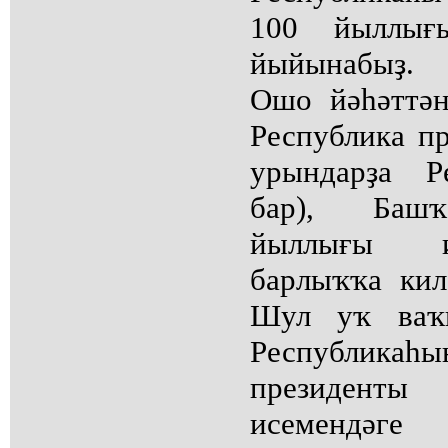
100 йыллығ
йыйынабыҙ.
Ошо йәһәттә
Республика п
урындарҙа Р
бар), Башҡ
йыллығы и
барлыҡҡа кил
Шул уҡ ваҡы
Республик
президенты
исемендәг