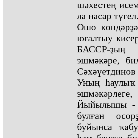
шәхестең исе
ла насар түгел
Ошо көндәрҙә
юғалтыу кисе
БАССР-ҙың
эшмәкәре, би
Сәхәүетдино
Уның һаулыҡ 
эшмәкәрле
Йыйылышы - 
булған осор
буйынса ҡабу
һәм башҡа би