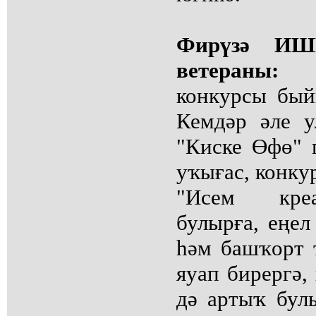
Фирүзә ИШ
ветераны
конкурсы бый
Кемдәр әле у
"Киске Өфө" 
уҡығас, конкур
"Исем креа
булырға, еңел
һәм башҡорт 
яуап бирергә,
дә артыҡ булы