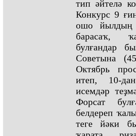
тип әйтелә к
Конкурс 9 ғи
ошо йылдың 
барасаҡ, ҡ
булғандар б
Советына (4
Октябрь про
итеп, 10-да
исемдәр теҙм
Форсат булғ
белдереп ҡалы
теге йәки б
ҡарата риз