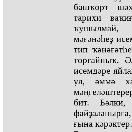
башҡорт шәх
тарихи ваҡи
ҡушылмай,
мәғәнәһеҙ исе
тип ҡәнәғәтһе
торғайныҡ. Ә
исемдәре яйл
ул, әммә х
мәңгеләштер
бит. Бәлки,
файҙаланырға
ғына кәрәктер