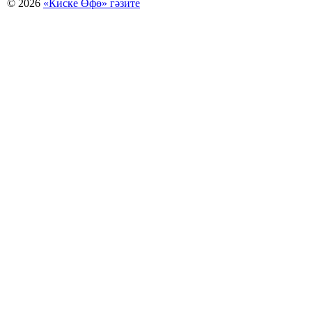
© 2026
«Киске Өфө» гәзите
Мәҡәләләр күсермәһен алыу, күсереп баҫыу йәки материалды тулыраҡ файҙаланыу мәсьәләләре буйынса
Беҙҙең электрон адрес: kiskeufa@mail.ru