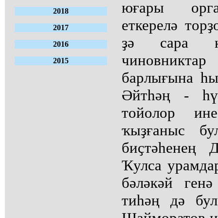
юғары орга
2018
еткерелә торҙ
2017
ҙә сара кү
2016
чиновникта
2015
барлығына һы
Әйтһәң - һү
тойолор ин
ҡыҙғаныс бул
биҫтәһенең 
Ҡулса урамда
бәләкәй ген
тиһәң дә бу
Шайморатов ис