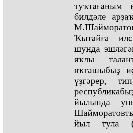
туҡтағаным 
билдәле арҙа
М.Шайморато
Ҡытайға илс
шунда эшләгә
яҡлы талан
яҡташыбыҙ иҫ
үҙгәрер, т
республик
йылында ун
Шайморатовт
йыл тула (