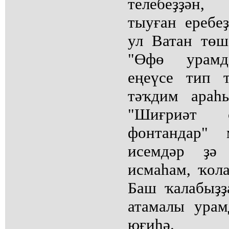
телебеҙҙән,
тыуған еребе
ул Ватан төш
"Өфө урамд
еңеүсе тип 
тәҡдим араһ
"Шиғриәт 
фонтандар" 
исемдәр ҙә
исмаһам, ҡол
Баш ҡалабыҙҙ
атамалы урам
юғиһә.