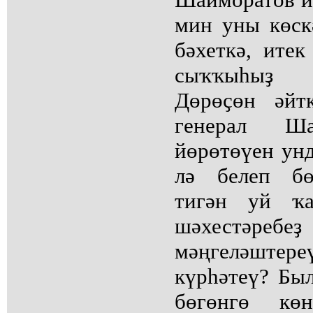
мин уны көск
бәхеткә, ите
сыҡҡыһыҙ б
Дөрөҫөн әйт
генерал Ша
йөрөтөүен унд
лә белеп бө
тигән уй ҡ
шәхестә
мәңгеләштере
күрһәтеү? Был
бөгөнгө кө