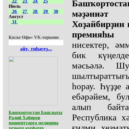
Башҡортост
22
|
23
|
24
|
25
Июль
мәҙәниәт 
26
|
27
|
28
|
29
|
30
Август
Хоҙайбирҙин 
31
премияһы л
Киске Өфө» VK-төркөмө
нисектер, ә
әйт, тиһәгеҙ...
бик күңелд
мәсьәлә. Ш
шылтыраттығ
һорау. Һүҙҙе
ебәрәйем, бу
алып байт
Башҡортостан Башлығы
Республика х
Радий Хәбиров
пациенттарға медицина
ғилми хеҙмәт
хеҙмәте күрһәтеү