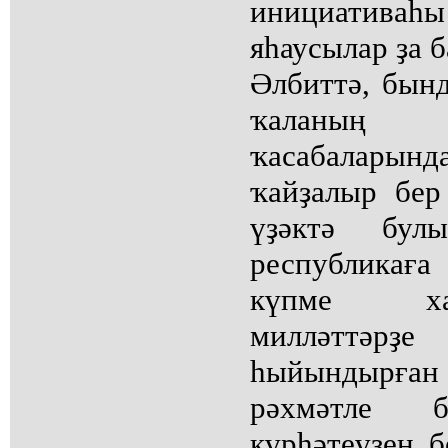
инициатив
яһаусылар ҙа б
Әлбиттә, бын
ҡаланың 
ҡасабаларын
ҡайҙалыр бер
үҙәктә бу
республикаға
күпме ха
милләттәрҙе
һыйындырған
рәхмәтле б
күрһәтеүҙең 