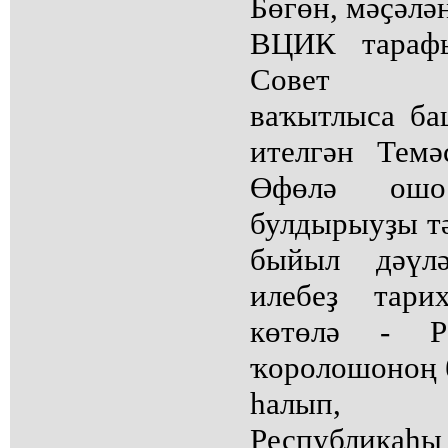
Бөгөн, мәҫәлә
ВЦИК тарафы
Совет ре
ваҡытлыса ба
ителгән Тем
Өфөлә ошо
булдырыуҙы т
быйыл дәүлә
илебеҙ тари
көтөлә - Рә
ҡоролошоноң 
һалып, 
Республикаһ