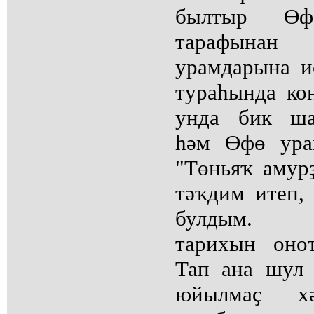
былтыр Өф
тарафына
урамдарына и
тураһында кон
унда бик ша
һәм Өфө ура
"Төньяҡ амур
тәҡдим итеп, 
булдым. Б
тарихын оно
Тап ана шул
юйылмаҫ хәт