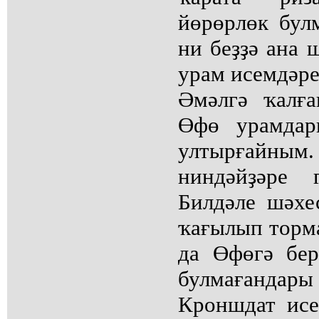
йөрөрлөк бул
ни беҙҙә ана 
урам исемдәре
Әмәлгә ҡалғ
Өфө урамдар
ултырғайн
ниндәйҙәре 
Билдәле шәхе
ҡағылып торм
да Өфөгә бе
булмағанд
Кроншдат ис