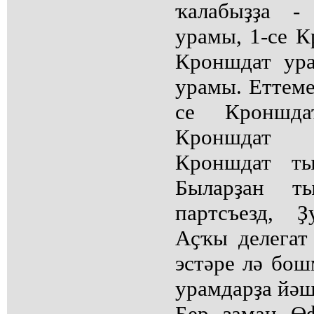
ҡалабыҙҙа -
урамы, 1-се К
Кроншдат ур
урамы. Еттеме
се Кроншда
Кроншдат 
Кроншдат ты
Быларҙан т
партсъезд, Ҙ
Аҫҡы делегат
эстәре лә бо
урамдарҙа йәш
Бер заман Ө