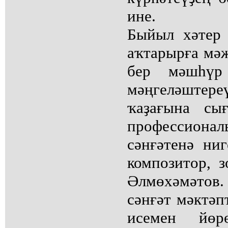
ине.
Быйыл хәтер 
аҡтарырға мәж
бер мәшһүр
мәңгеләштер
ҡаҙағына сы
профессиона
сәнғәтенә ни
композитор, 
Әлмөхәмәтов.
сәнғәт мәктәп
исемен йөр