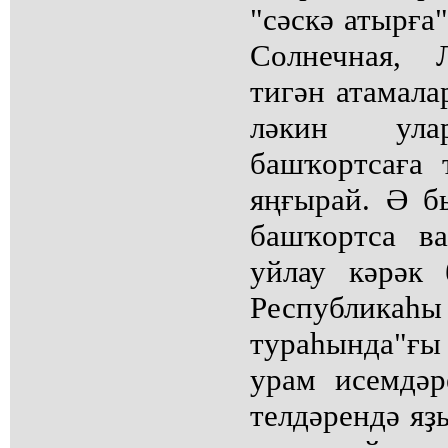
"сәскә атырға"
Солнечная, 
тигән атамала
ләкин ула
башҡортсаға 
яңғырай. Ә б
башҡортса в
уйлау кәрәк 
Республикаһы
тураһында"ғ
урам исемдә
телдәрендә я