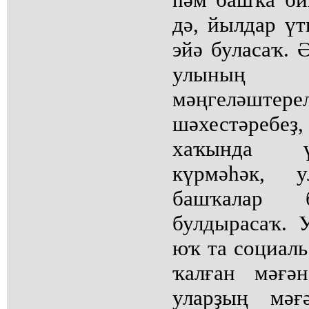
дә, йылдар үт
эйә буласаҡ. 
улының
мәңгеләштерел
шәхестәребеҙ,
хаҡында ү
күрмәһәк, у
башҡалар 
булдырасаҡ. 
юҡ та социаль
ҡалған мәғә
уларҙың мәғ