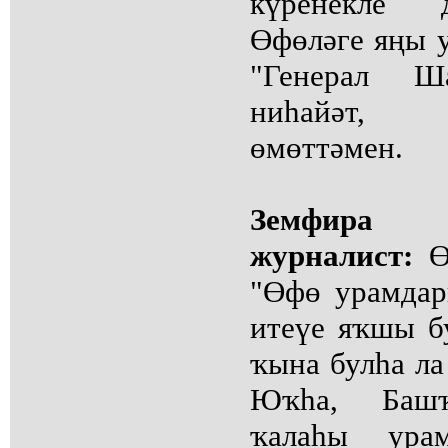
күренекле 
Өфөләге яңы 
"Генерал Ша
ниһайәт, 
өмөттәмен.
Земфира
журналист:
Ө
"Өфө урамдар
итеүе яҡшы б
ҡына булһа л
Юҡһа, Башҡ
ҡалаһы ура