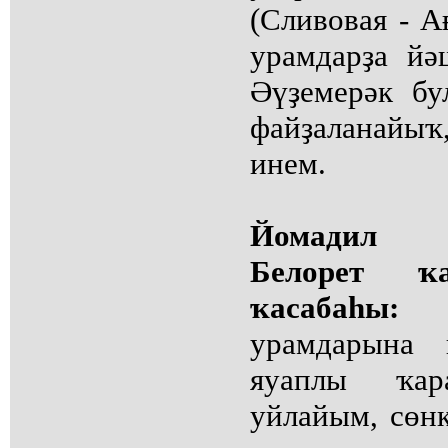
(Сливовая - А
урамдарҙа йә
Әүҙемерәк бу
файҙаланайыҡ
инем.
Йомадил
Белорет ҡ
ҡасабаһы:
Ҡа
урамдарына 
яуаплы ҡар
уйлайым, сөнк