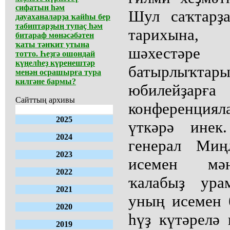
сифатын һәм
Шул саҡтарҙ
дауаханаларҙа ҡайһы бер
табиптарҙың тупаҫ һәм
тарихына,
битараф мөнәсәбәтен
ҡаты тәнҡит утына
шәхестә
тотто. Һеҙгә ошондай
күңелһеҙ күренештәр
батырлыҡта
менән осрашырға тура
килгәне бармы?
юбилейҙ
Сайттың архивы
конференци
2025
үткәрә инек
2024
генерал Миң
2023
исемен мәң
2022
ҡалабыҙ ура
2021
уның исемен
2020
һүҙ күтәрелә
2019