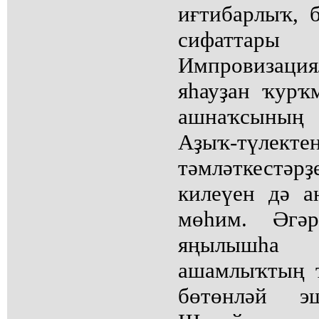
иғтибарлыҡ, б
сифаттары
Импровизаци
яһауҙан ҡур
ашнаҡсының 
Аҙыҡ-тү
тәмләткестәрҙ
килеүен дә а
мөһим. Әгә
яңылышһа 
ашамлыҡтың 
бөтөнләй э