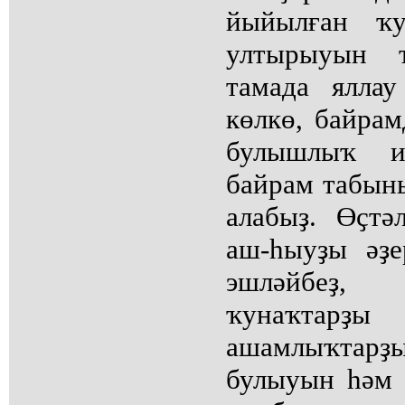
йыйылған ҡу
ултырыуын 
тамада ялла
көлкө, байра
булышлыҡ ит
байрам табын
алабыҙ. Өҫтә
аш-һыуҙы әҙе
эшләйбеҙ
ҡунаҡтарҙ
ашамлыҡта
булыуын һәм 