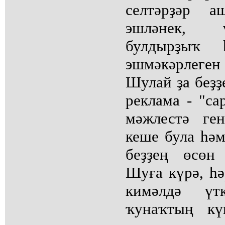
селтәрҙәр а
эшләнек, 
булдырҙыҡ
эшмәкәрлеге
Шулай ҙа беҙҙ
реклама - "са
мәжлестә ген
кеше була һәм
беҙҙең өсөн
Шуға күрә, һә
кимәлдә үт
ҡунаҡтың кү