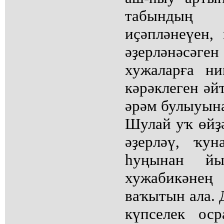
табындың
иҫәпләнеүен,
әҙерләнәсә
хужаларға н
кәрәклеген әй
әрәм булыуын
Шулай уҡ өйҙ
әҙерләү, ҡу
һуңынан й
хужабикәнең
ваҡытын ала. 
күпселек ос