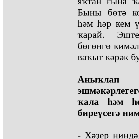
яҡтан ғына ҡ
Быны бөтә к
һәм һәр кем 
ҡарай. Эшт
бөгөнгө кимәл
ваҡыт кәрәк б
Аныҡлап ә
эшмәкәрлеге
ҡала һәм һе
биреүсегә ни
- Хәҙер ниндә