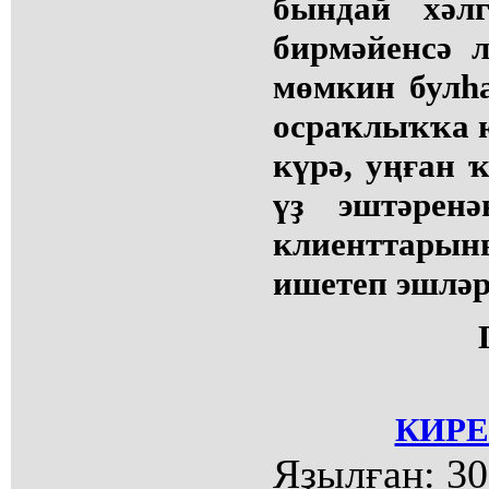
бындай хәл
бирмәйенсә л
мөмкин булһ
осраҡлыҡҡа 
күрә, уңған 
үҙ эштәренә
клиенттарын
ишетеп эшләр
КИРЕ
Яҙылған:
30