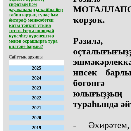
сифатын һәм
МОТАЛЛАПО
дауаханаларҙа ҡайһы бер
табиптарҙың тупаҫ һәм
ҡорҙоҡ.
битараф мөнәсәбәтен
ҡаты тәнҡит утына
тотто. Һеҙгә ошондай
күңелһеҙ күренештәр
Рәзилә
менән осрашырға тура
килгәне бармы?
оҫталығы
Сайттың архивы
эшмәкәрлекк
2025
нисек барл
2024
бөгөнгә 
2023
юлығыҙҙың
2022
тураһында әйт
2021
2020
- Әхирәтем
2019