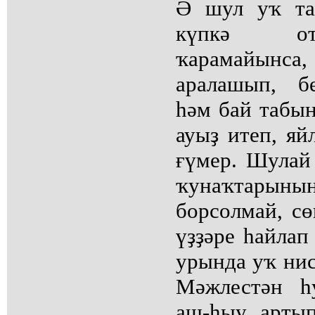
Ә шул уҡ та
күпкә от
ҡарамайынса
аралашып, б
һәм бай табы
ауыҙ итеп, яй
ғүмер. Шулай
ҡунаҡтарыны
борсолмай, с
үҙҙәре һайлап
урында уҡ нис
Мәжлестән һу
аш-һыу артып