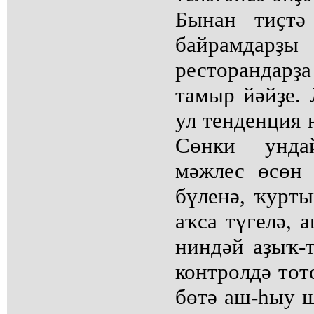
Бынан тиҫтә
байрамдар
ресторандар
тамыр йәйҙе. 
ул тенденция 
Сөнки унда
мәжлес өсөн 
бүленә, ҡурт
аҡса түгелә, 
ниндәй аҙыҡ-т
контролдә тот
бөтә аш-һыу ш