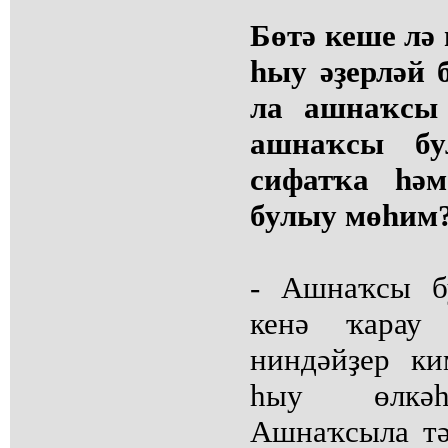
Бөтә кеше лә 
һыу әҙерләй 
ла ашнаҡсы 
ашнаҡсы бу
сифатҡа һә
булыу мөһим
- Ашнаҡсы б
кенә ҡарау 
ниндәйҙер ки
һыу өлкәһе
Ашнаҡсыла тә