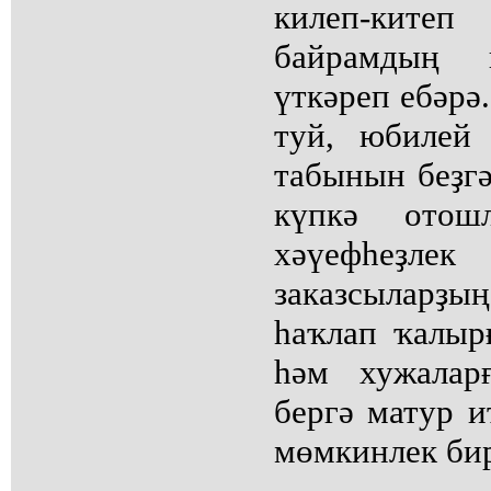
килеп-кит
байрамдың 
үткәреп ебәрә
туй, юбилей
табынын беҙ
күпкә отош
хәүефһеҙл
заказсыларҙ
һаҡлап ҡалыр
һәм хужалар
бергә матур и
мөмкинлек бир