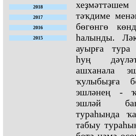
хеҙмәттәше
2018
тәҡдиме менә
2017
бөгөнгө көн
2016
һалынды. Лә
2015
ауырға тура
һуң дәүлә
ашханала э
ҡулыбыҙға 
эшләнең - ҡ
эшләй баш
тураһында ҡа
табыу тураһын
бөтә нәмә өсө