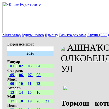
Мәҡәләләр
Һуңғы номер
Яҙылыу
Гәзиттә реклама
Архив (PDF)
Беҙҙең номерҙар
АШНАҠС
2026
ӨЛКӘҺЕН
Ғинуар
УЛ
01
|
02
|
03
|
04
Февраль
05
|
06
|
07
|
08
Март
09
|
10
|
11
|
12
Апрель
13
|
14
|
15
|
16
Май
Тормош көтк
17
|
18
|
19
|
20
|
21
Июнь