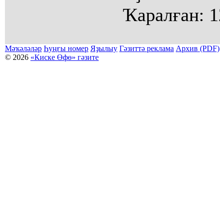
Ҡаралған:
1
Мәҡәләләр
Һуңғы номер
Яҙылыу
Гәзиттә реклама
Архив (PDF)
© 2026
«Киске Өфө» гәзите
Мәҡәләләр күсермәһен алыу, күсереп баҫыу йәки материалды тулыраҡ файҙаланыу мәсьәләләре буйынса
Беҙҙең электрон адрес: kiskeufa@mail.ru