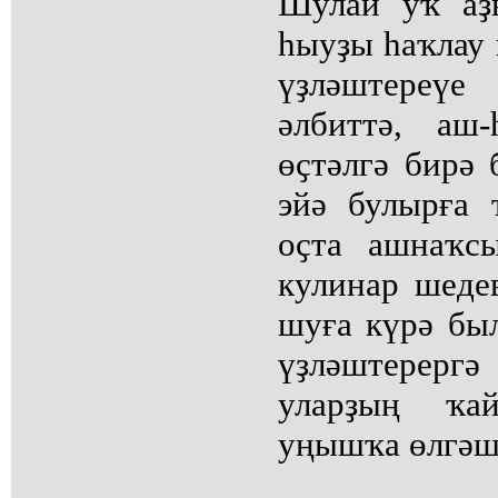
Шулай уҡ аҙ
һыуҙы һаҡлау 
үҙләштереүе
әлбиттә, аш
өҫтәлгә бирә 
эйә булырға 
оҫта ашнаҡс
кулинар шедев
шуға күрә бы
үҙләштерер
уларҙың ҡа
уңышҡа өлгәшә