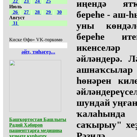
иңендә ят
22
|
23
|
24
|
25
Июль
береһе - аш-һ
26
|
27
|
28
|
29
|
30
Август
уны көндәл
31
береһе ит
Киске Өфө» VK-төркөмө
икенселәр
әйт, тиһәгеҙ...
әйләндерә. 
ашнаҡсылар
һөнәрен кил
әйләндереүс
шундай уңған
ҡалаһында
Башҡортостан Башлығы
саҡырыу" хе
Радий Хәбиров
пациенттарға медицина
Рәзилә 
хеҙмәте күрһәтеү