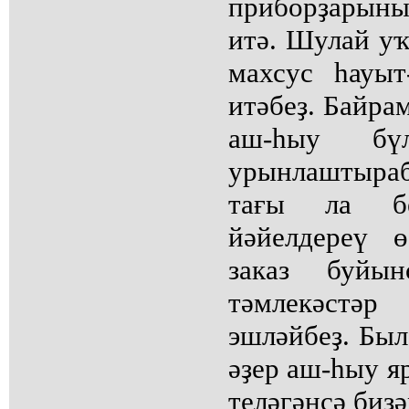
приборҙарыны
итә. Шулай уҡ
махсус һауыт
итәбеҙ. Байра
аш-һыу бүл
урынлаштыра
тағы ла б
йәйелдереү 
заказ буйы
тәмлекәстәр
эшләйбеҙ. Был
әҙер аш-һыу я
теләгәнсә биҙә