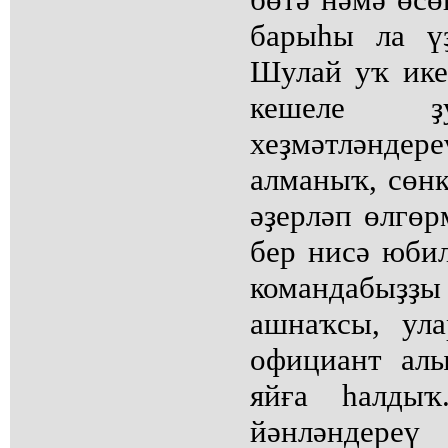
барыһы ла үҙ
Шулай уҡ икеб
кешеле ҙу
хеҙмәтләндере
алманыҡ, сөнк
әҙерләп өлгөр
бер нисә юбил
командабыҙҙ
ашнаҡсы, ул
официант ал
яйға һалдыҡ
йәнләндер