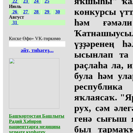
яҡшыһы" ҡал
22
|
23
|
24
|
25
Июль
конкурсы үтт
26
|
27
|
28
|
29
|
30
Август
һәм ғәмәли
31
Ҡатнашыус
Киске Өфө» VK-төркөмө
үҙҙәренең һә
әйт, тиһәгеҙ...
ысынлап та 
раҫлаһа ла, и
була һәм ул
республик
яҡлаясаҡ. "
рух, сәм әлег
Башҡортостан Башлығы
генә сығыш 
Радий Хәбиров
пациенттарға медицина
был тармаҡҡ
хеҙмәте күрһәтеү