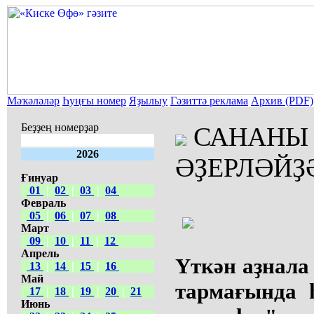
Мәҡәләләр
Һуңғы номер
Яҙылыу
Гәзиттә реклама
Архив (PDF)
Беҙҙең номерҙар
САНАНЫ
2026
ӘҘЕРЛӘЙҘӘ
Ғинуар
01
|
02
|
03
|
04
Февраль
05
|
06
|
07
|
08
Март
09
|
10
|
11
|
12
Апрель
Үткән аҙнал
13
|
14
|
15
|
16
Май
тармағында 
17
|
18
|
19
|
20
|
21
Июнь