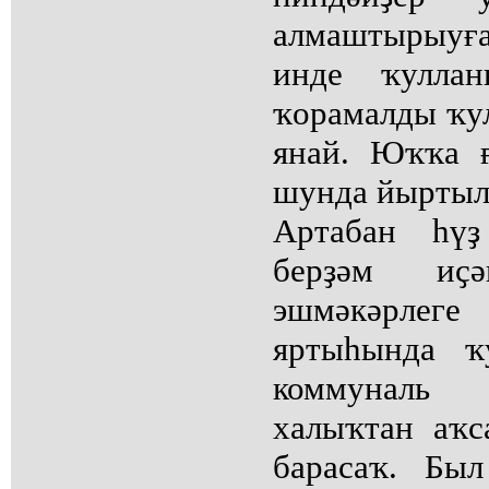
алмаштырыуға
инде ҡулла
ҡорамалды ҡу
янай. Юҡҡа ғ
шунда йыртыла
Артабан һү
берҙәм иҫәп
эшмәкәрлеге
яртыһында ҡ
коммуналь
халыҡтан аҡ
барасаҡ. Бы