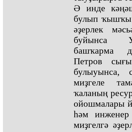
Ә инде кәңә
булып ҡышҡы
әҙерлек мәс
буйынса 
башҡарма д
Петров сығ
булыуынса, 
миҙгеле та
ҡаланың ресур
ойошмалары й
һәм инженер
миҙгелгә әҙе