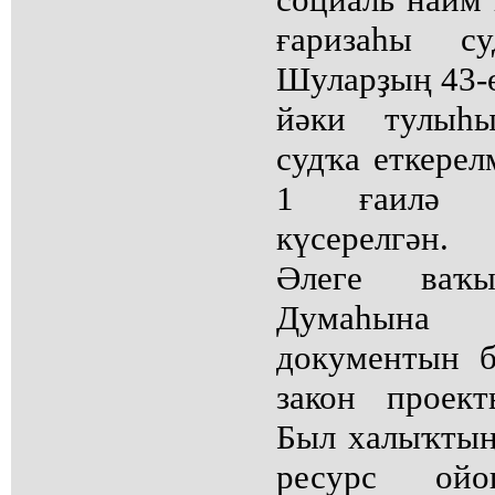
ғаризаһы су
Шуларҙың 43-
йәки тулыһы
судҡа еткерел
1 ғаилә и
күсерелгән.
Әлеге ваҡ
Думаһына
документын 
закон проек
Был халыҡтың
ресурс ой