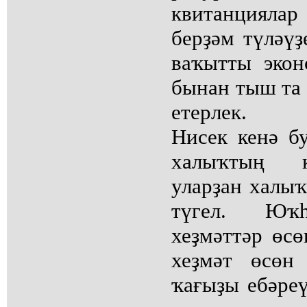
квитанцияла
берҙәм түләү
ваҡытты экон
бынан тыш та
етерлек.
Нисек кенә б
халыҡтың к
уларҙан халыҡ
түгел. Юҡһ
хеҙмәттәр өсө
хеҙмәт өсөн
ҡағыҙы ебәре