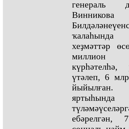
генераль 
Винников
Билдәләнеүен
ҡалаһында 
хеҙмәттәр ө
миллион 
күрһәтелһә,
үтәлеп, 6 мл
йыйылған.
яртыһынд
түләмәүсел
ебәрелгән, 
социаль найм