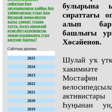
сифатын һәм
булырына 
дауаханаларҙа ҡайһы бер
табиптарҙың тупаҫ һәм
сираттағы о
битараф мөнәсәбәтен
ҡаты тәнҡит утына
алып бар
тотто. Һеҙгә ошондай
күңелһеҙ күренештәр
башлығы ур
менән осрашырға тура
килгәне бармы?
Хөсәйенов.
Сайттың архивы
Шулай уҡ үтк
2025
2024
хакимиәте
2023
Мостафин
2022
велосипед
2021
активистар
2020
Һуңынан ун
2019