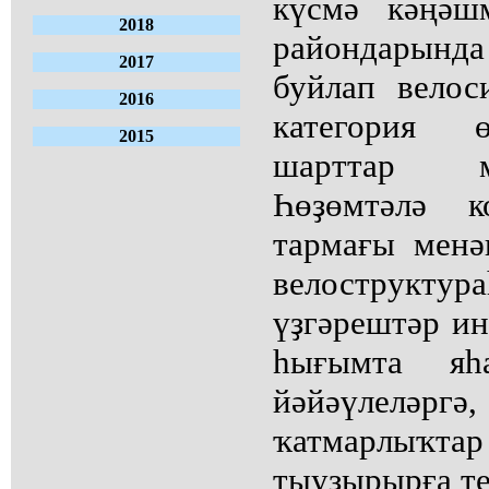
күсмә кәңәш
2018
райондарында 
2017
буйлап велос
2016
категория 
2015
шарттар м
Һөҙөмтәлә к
тармағы менә
велострукт
үҙгәрештәр ин
һығымта я
йәйәүлеләргә
ҡатмарлыҡ
тыуҙырырға те