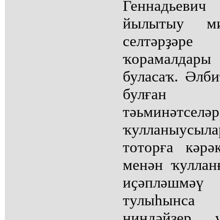
Геннадьеви
йылытыу ми
селтәрҙәр
ҡорамалдар
буласаҡ. Әлби
булған 
тәьминәтсел
ҡулланыусыл
тоторға кәрә
менән ҡуллан
иҫәпләшмәү
тулыһынса 
ниндәйҙер 