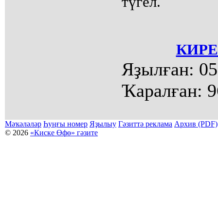
түгел.
КИРЕ
Яҙылған:
05
Ҡаралған:
9
Мәҡәләләр
Һуңғы номер
Яҙылыу
Гәзиттә реклама
Архив (PDF)
© 2026
«Киске Өфө» гәзите
Мәҡәләләр күсермәһен алыу, күсереп баҫыу йәки материалды тулыраҡ файҙаланыу мәсьәләләре буйынса
Беҙҙең электрон адрес: kiskeufa@mail.ru