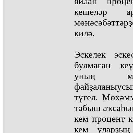
яйлап проце
кешеләр а
мөнәсәбәттәр
килә.
Эскелек эск
булмаған ке
уның ме
файҙаланыус
түгел. Мөхәм
табыш аҡсаһын
кем процент к
кем уларҙың