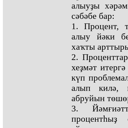
алыуҙы хәрәм
сәбәбе бар:
1. Процент, 
алыу йәки б
хаҡты арттыры
2. Процентта
хеҙмәт итергә
күп проблема
алып килә, 
абруйын төшө
3. Йәмғиәт
процентһыҙ 