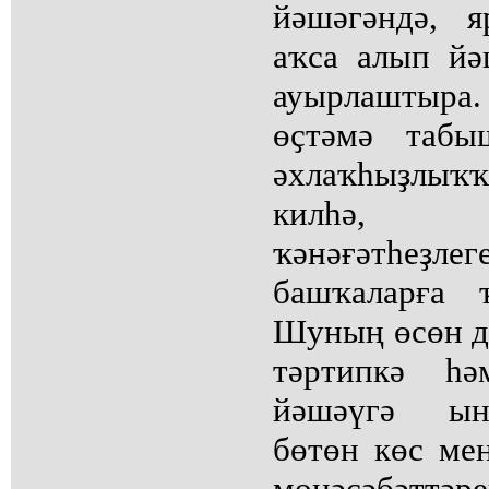
йәшәгәндә, 
аҡса алып йә
ауырлаштыра.
өҫтәмә табы
әхлаҡһыҙлыҡҡ
килһә, 
ҡәнәғәтһе
башҡаларға 
Шуның өсөн д
тәртипкә һә
йәшәүгә ын
бөтөн көс ме
мөнәсәбәттәр