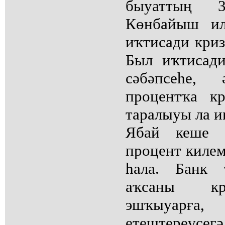
быуаттың 3
Көнбайыш ил
иҡтисади криз
Был иҡтисад
сәбәпсеһе,
процентҡа к
таралыуы ла и
Ябай кеше 
процент килем
һала. Банк 
аҡсаны кр
эшҡыуарға,
етештереүс