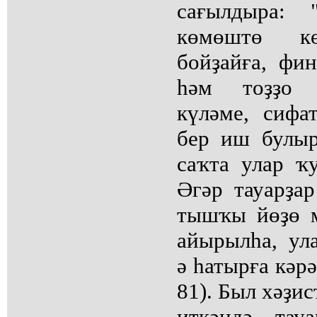
сағылдыра: 
көмөштө кө
бойҙайға, фи
һәм тоҙҙо 
күләме, сиф
бер иш булы
саҡта улар ҡ
Әгәр тауарҙа
тышҡы йөҙө м
айырылһа, ул
ә һатырға кәрә
81). Был хәҙис
иткәндә, та