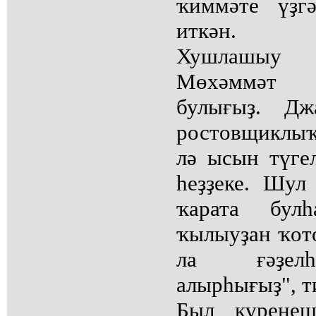
ҡиммәте үҙг
иткән.
Хушлашыу 
Мөхәммәт 
булығыҙ. Дж
ростовщиклы
лә ысын түге
һеҙҙеке. Шул
ҡарата булһ
ҡылыуҙан ҡото
ла ғәҙелһ
алырһығыҙ", т
Был күренеш