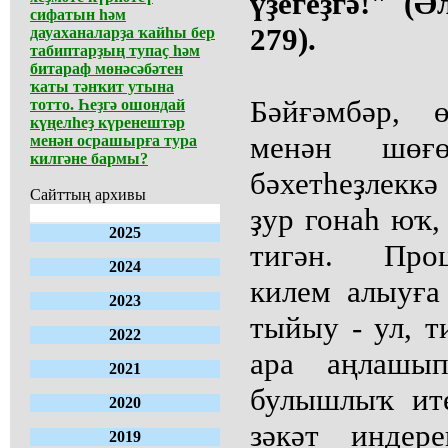
үҙегеҙгә!" (Ә
сифатын һәм
279).
дауаханаларҙа ҡайһы бер
табиптарҙың тупаҫ һәм
битараф мөнәсәбәтен
ҡаты тәнҡит утына
Бәйғәмбәр, 
тотто. Һеҙгә ошондай
күңелһеҙ күренештәр
менән шөғө
менән осрашырға тура
килгәне бармы?
бәхетһеҙлекк
Сайттың архивы
ҙур гонаһ юҡ,
2025
тигән. Проц
2024
килем алыуға
2023
тыйыу - ул, т
2022
ара аңлашып
2021
булышлыҡ ит
2020
зәкәт индер
2019