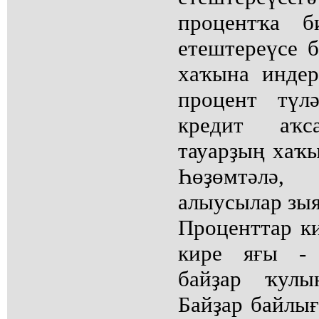
процентҡа б
етештереүсе 
хаҡына индер
процент түл
кредит аҡс
тауарҙың хаҡы
Һөҙөмтәлә
алыусылар зыя
Проценттар к
кире яғы - 
байҙар ҡулы
Байҙар байлы