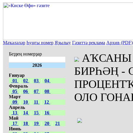
Мәҡәләләр
Һуңғы номер
Яҙылыу
Гәзиттә реклама
Архив (PDF)
Беҙҙең номерҙар
АҠСАНЫ 
2026
БИРҺӘҢ - 
Ғинуар
ПРОЦЕНТҠ
01
|
02
|
03
|
04
Февраль
05
|
06
|
07
|
08
ОЛО ГОНА
Март
09
|
10
|
11
|
12
Апрель
13
|
14
|
15
|
16
Май
17
|
18
|
19
|
20
|
21
Июнь