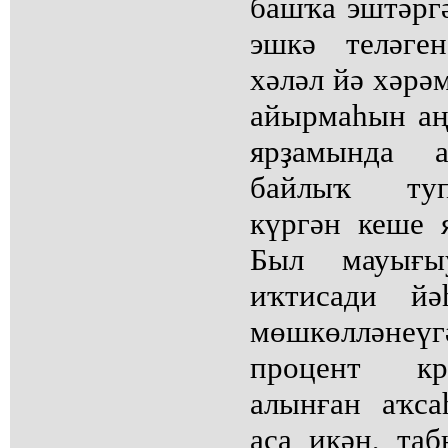
башҡа эштәргә
эшкә теләге
хәләл йә хәрә
айырмаһын аң
ярҙамында а
байлыҡ туп
күргән кеше 
Был мауығыу
иҡтисади йә
мөшкөлләнеү
процент кр
алынған аҡс
аса икән, т