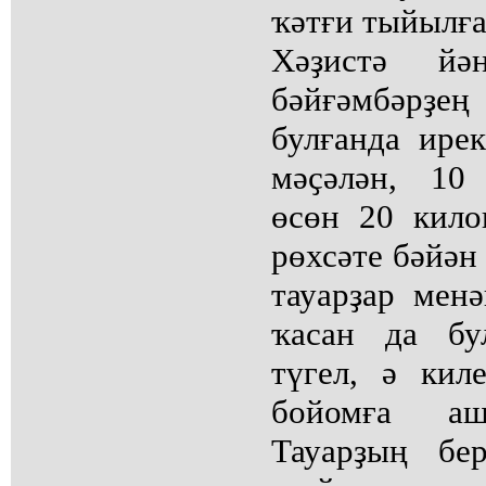
ҡәтғи тыйылға
Хәҙистә й
бәйғәмбәрҙе
булғанда ире
мәҫәлән, 10
өсөн 20 кило
рөхсәте бәйән
тауарҙар мен
ҡасан да бу
түгел, ә ки
бойомға аш
Тауарҙың бе