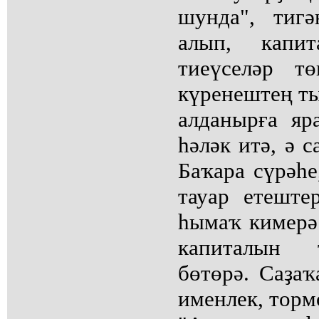
шунда", тиг
алып, капит
тиеүселәр т
күренештең т
алданырға яр
һәләк итә, ә с
Баҡара сүрәһе
тауар етеште
һымаҡ кимерә
капиталын 
бөтөрә. Саҙаҡ
именлек, торм