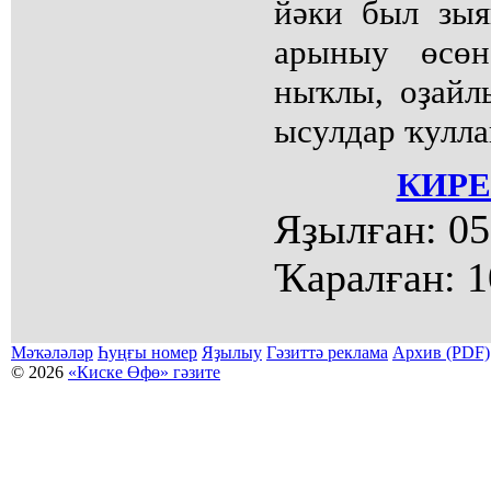
йәки был зыя
арыныу өсөн
ныҡлы, оҙайл
ысулдар ҡулла
КИРЕ
Яҙылған:
05
Ҡаралған:
1
Мәҡәләләр
Һуңғы номер
Яҙылыу
Гәзиттә реклама
Архив (PDF)
© 2026
«Киске Өфө» гәзите
Мәҡәләләр күсермәһен алыу, күсереп баҫыу йәки материалды тулыраҡ файҙаланыу мәсьәләләре буйынса
Беҙҙең электрон адрес: kiskeufa@mail.ru