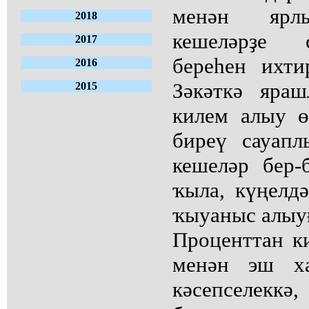
менән ярлы
2018
кешеләрҙе 
2017
береһен ихти
2016
Зәкәткә яра
2015
килем алыу ө
биреү сауап
кешеләр бер-
ҡыла, күңелд
ҡыуаныс алыуғ
Проценттан к
менән эш ха
кәсепселеккә