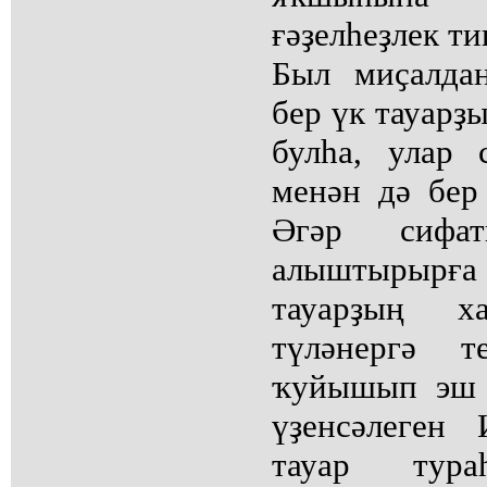
ғәҙелһеҙлек ти
Был миҫалдан
бер үк тауарҙ
булһа, улар
менән дә бер
Әгәр сифа
алыштырырғ
тауарҙың 
түләнергә т
ҡуйышып эш 
үҙенсәлеген
тауар тура