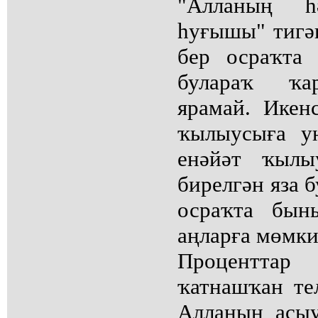
"Алланың һ
һуғышы" тигә
бер осраҡта
булараҡ ҡа
ярамай. Икен
ҡылыусыға у
енәйәт ҡылы
бирелгән яза б
осраҡта бын
аңларға мөмки
Проценттар 
ҡатнашҡан те
Алланың асы