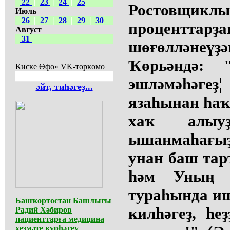
22
|
23
|
24
|
25
Ростов
Июль
26
|
27
|
28
|
29
|
30
проценттарҙа
Август
31
шөғөлләнеүҙә
Ҡөрьәндә: 
Киске Өфө» VK-төркөмө
эшләмәһәге
әйт, тиһәгеҙ...
язаһынан һаҡ
хаҡ алыуҙ
ышанмаһағы
унан баш тар
һәм Уның 
тураһында ише
Башҡортостан Башлығы
килһәгеҙ, һе
Радий Хәбиров
пациенттарға медицина
хеҙмәте күрһәтеү