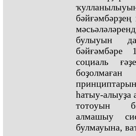
ҡулланылы
бәйғәмбәрҙең
мәсьәләләр
булыуын д
бәйғәмбәре 
социаль ғәҙ
боҙолмаған
принциптарын
һатыу-алыуҙа
тотоуын би
алмашыу си
булмауына, в