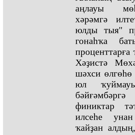
аңлауы мө
хәрәмгә илт
юлды тыя" п
гонаһҡа ба
проценттарға 
Хәҙистә Мөх
шәхси өлгөһө
юл ҡуймау
бәйғәмбәр
финиктар тә
илсеһе уна
ҡайҙан алдың,