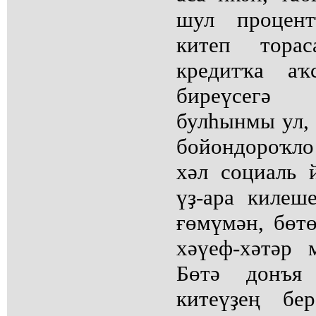
шул процент
китеп тора
кредитҡа аҡ
биреүсегә
булһынмы ул,
бойондороҡло
хәл социаль 
үҙ-ара килеш
ғөмүмән, бөт
хәүеф-хәтәр 
Бөтә донъя
китеүҙең б