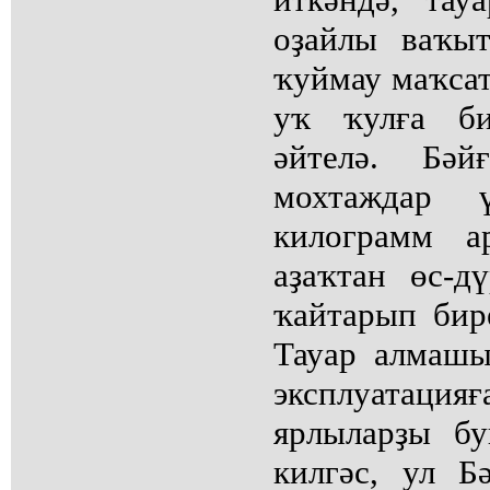
оҙайлы ваҡы
ҡуймау маҡса
уҡ ҡулға би
әйтелә. Бәй
мохтаждар 
килограмм а
аҙаҡтан өс-д
ҡайтарып бир
Тауар алмаш
эксплуатация
ярлыларҙы б
килгәс, ул Б