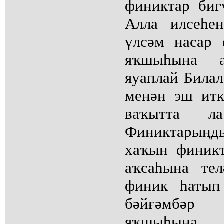
финиктар биг
Алла илсеһе
үлсәм насар
яҡшыһына а
яуаплай Билал
менән эш итк
ваҡытта л
Финиктарыңд
хаҡын финик
аҡсаһына те
финик һатып
бәйғәмбәр
яҡшыһын