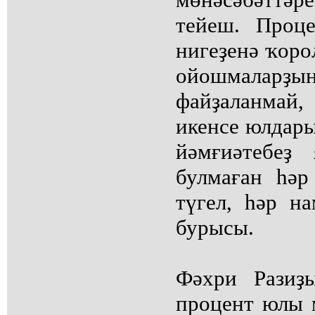
тейеш. Проц
нигеҙенә ҡоро
ойошмалар
файҙаланмай
икенсе юлдар
йәмғиәтебеҙ
булмаған һә
түгел, һәр н
бурысы.
Фәхри Разиҙ
процент юлы 