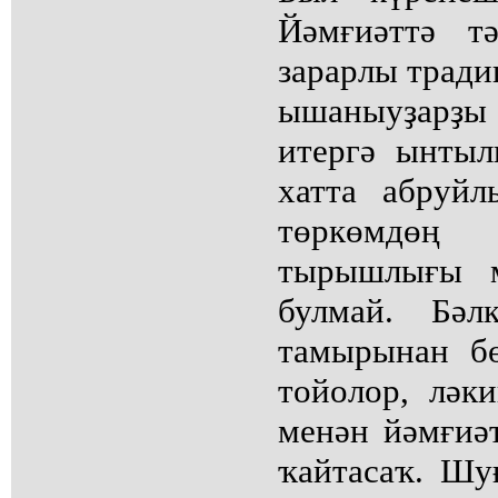
Йәмғиәттә т
зарарлы традиц
ышаныуҙарҙы
итергә ынты
хатта абруй
төркөмдө
тырышлығы 
булмай. Бәл
тамырынан б
тойолор, ләк
менән йәмғиәт
ҡайтасаҡ. Шуғ