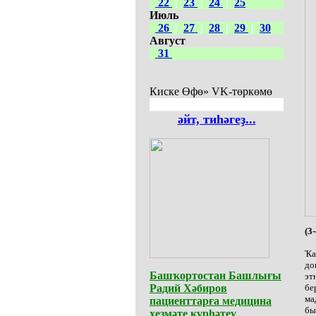
22
|
23
|
24
|
25
Июль
26
|
27
|
28
|
29
|
30
Август
31
Киске Өфө» VK-төркөмө
әйт, тиһәгеҙ...
(3
Ҡа
до
Башҡортостан Башлығы
эт
Радий Хәбиров
бе
ма
пациенттарға медицина
бы
хеҙмәте күрһәтеү