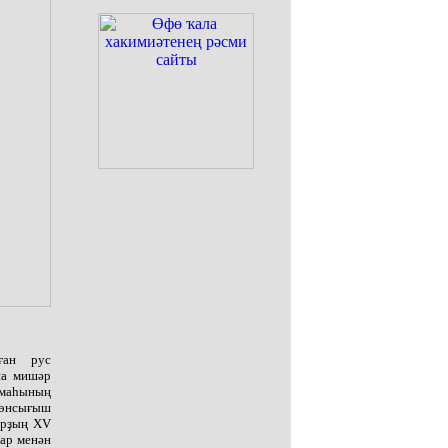
ған рус
на мишәр
тамаһының
 көнсығыш
арҙың XV
ар менән