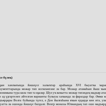
-се бүлек)
ҙан ханлығында йәшәүсе халыҡтар араһында XVI быуатҡа ҡара
кументтарында можар тип исемләнгәне лә бар. Можар атамаһын йыш ҡы
нонимына тура килә тип тә яҙалар. Шул уҡ ваҡытта можар тигәндең мадъяр а
р аҙ үҙгәртелеп әйтелгән варианты булыуы хаҡында ла фараздар бар. Әммә
дъярҙары Волга буйында түгел, ә Дон йылғаһына яҡын ерҙәрҙә көн итә, ул
уатта ла ошонда йәшәүе билдәле. Венгр монахы Юлиандың тап ошо мадъярҙ