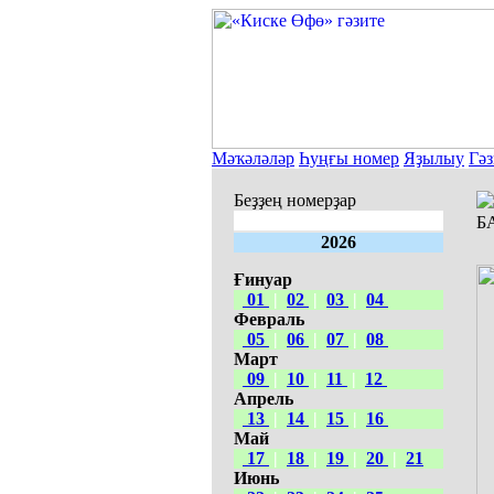
Мәҡәләләр
Һуңғы номер
Яҙылыу
Гәз
Беҙҙең номерҙар
Б
2026
Ғинуар
01
|
02
|
03
|
04
Февраль
05
|
06
|
07
|
08
Март
09
|
10
|
11
|
12
Апрель
13
|
14
|
15
|
16
Май
17
|
18
|
19
|
20
|
21
Июнь