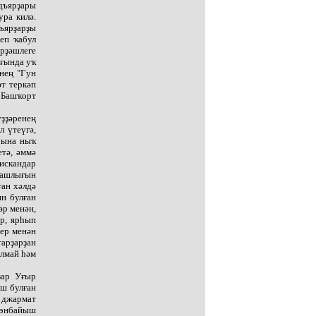
дъярҙары
ура килә.
ъярҙарҙы
еп ҡабул
рҙәшлеге
ағында уҡ
нең "Гун
әт теркәп
: Башҡорт
ҙҙәренең
 үтеүгә,
рына ныҡ
тә, әммә
искандар
башлығын
ған хәлдә
ин булған
әр менән,
ар, ярһып
мер менән
тарҙарҙан
алмай һәм
ҙар Уғыр
аш булған
 джармат
көнбайыш