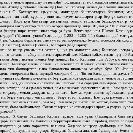
ирәләре менән аралашыу һөҙөмтәһе". Ысынлап та, монголдарға көнсығыш ма
олга-Итилдең түбәнге ағымында) һәм башҡорттар менән дә алышҡа инергә т
рихсы С. Хәмиҙуллин яҙыуынса, монголдар башҡорттарҙы бачжигит, мад
чжарат тип атай, күрәһең, ошо ике ҡәүем кешеләрен улар бер үк халыҡ ит
кәндер. Инде күп быуаттар дауамында телдән төшмәгән башҡорт-венгр ҡә
ҡындағы мәғлүмәттәр тап ошо осорҙа яралған да инде. Шулай ҙа XIII быуат аҙ
л фекерҙе кире ҡаҡҡан шәхестәр ҙә була. Венгр хронисы Шимон Кезаи үҙе
мәлдәре" ("Деяния гуннов") әҫәрендә (1282 - 1285 й.й.) бына ниндәй мәғлүм
йған: "Скифия берҙәм ил, әммә ул өс төп короллеккә бүленә, исемләп әйткәндә
е (Bascardia), Денция (Бенция), Магория (Мадьярия)".
лай ҙа венгр уҡымышлы заттары, шул уҡ монахтар алыҫ Башҡорт илендә ү
ронғо ватанын табыу ниәтенән арынмай әле. Юлиан сәйәхәтенән һуң 90 йыл
ганка Венгр исемле икенсе бер монах, Плано Карпини һәм Рубрук отчетта
анып, Башҡорт иленә юллана. Ул ысынлап та Көньяҡ Уралға тиклем килеп е
нда тик башҡорттар ғына йәшәгәненә инанырға мәжбүр була. Ул Франц
дены генералына бына шундай мәғлүмәт бирә: "Бөтөн Баскардияның дәүләт 
м уның ғаиләһенең күпселеген беҙ тулыһынса сарацин яҙығы менән зарарлан
птыҡ... Беҙ, динебеҙгә өйрәтеүҙе йышайтҡас һәм сарацин ғалимдарына мөмк
рса ысулдар, һәм яҙмалар менән, һәм мөғжизәле күренештәр менән, һәм дәлилд
м миҫалдар менән уларҙың ҡануны ялған һәм мәжүси икәнен иҫбатлағас... ул
теп, беҙҙе үлтерергә маташтылар. Беҙҙе тотоп алдылар һәм уҫал рәүештә, ти
ғаулап, төрмәгә яптылар, һәм беҙ... үлемебеҙҙе шатланып көттөк, әммә улар, та
рҡып, быға ҡыйманылар. Сөнки татарҙар христиандарҙы ярата, ә уларҙы күрә 
әрлекләй".
нгрҙар X быуат башында Карпат тауҙары аша уҙып (йылъяҙмала был тау
уҙары тип исемләнә), Паннония территорияһына сыға. Күрәһең, уларға союзд
шҡорттар ҙа ошо хәрәкәттә ҡатнаша. Хәҙерге венгрҙар араһында енё һәм
ьярмат) ырыуҙары вариҫтары булыуын башҡаса аңлатып булмаҫ ине. Әммә 