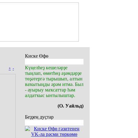
Киске Өфө
Күңелһеҙ кешеләрҙе
+
-
тыңлап, өмөтһөҙ әҙәмдәрҙе
төҙәтергә тырышып, алтын
ваҡытыңды әрәм итмә. Был
- ауырыу маҡсаттар һәм
алдатҡыс ынтылыштар.
(О. Уайльд)
Беҙҙең дуҫтар