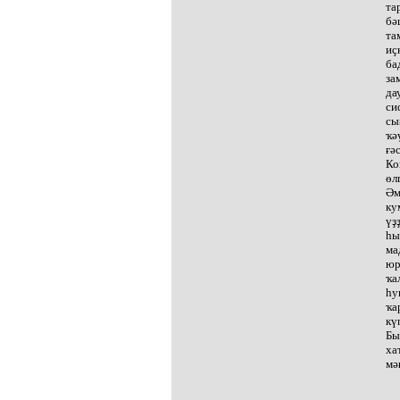
та
бә
та
иҫ
ба
за
да
си
сы
ҡә
ғә
Ко
өл
Әм
ку
үҙ
һы
ма
юр
ҡа
һу
ҡа
кү
Бы
ха
мә