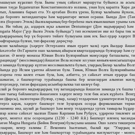
рашыуын күҙаллап була. Быны уның сәйәхәт маршруты буйынса ла асыҡл
иан тәүҙә Будапештан Константинополгә юллана, унан һуң карапта Ҡара ди
ғып, Аланияға барып етә. Ул артабан Волга үренә, Булғар ҡалаһына йүнәлә
да боронғо ватандаштары һәм ҡәрҙәштәре менән осраша. Бында Дон (Тан
лга (боронғо Этиль) йылғаларының бер-береһенә ныҡ яҡынлашҡан урыны хаҡ
ра. Ни тиһәң дә, алдараҡ иҫкә алынған Dentumoger (Дон мадъярҙары) һәм 
ngaria Major ("ҙур йылға Этиль буйында") тип исемләнгән ике ил бары тик
дъярҙарының бер үк боронғо төйәге булыуына шик юҡ. Был ерҙәр хәҙерге В
рафтарында булған, тип фаразлау дөрөҫтөр.
ксин ҡалаһында (хәҙерге Әстерханға яҡын ерҙәге ҡала) оҙаҡ йылдар йәшәг
йәхәтсеһе Әл Гарнати ошо ҡаланың айырым кварталдарында булғарҙар һәм су
шәгән. Ә венгр монахы Юлиан Волга Булғарияһын мәжүсиҙәр батшалығы, тип
арациндар" (мосолмандар) йәшәгән Вела исемле ил унан көньяҡ-көнсығыштара
л заманда булғарҙар күптән мосолманлыҡта булып, уларҙың Биләр ҡалаһы Волг
йында ҙур Ислам үҙәгенә әйләнгән була. Тимәк, Юлиан Волга Булғарияһыны
ктәренә генә килеп еткән була, һәм, әлбиттә, ул сәйәхәт иткән ерҙәрҙә б
шәмәгән, ә башҡорттар тураһында башҡа бер кешеләрҙән алынған мәғлү
лтергәндер, тигән фараздың ысынбарлыҡҡа тап килеүе бар.
лай ҙа боронғо мадъярҙарҙың тәү ватандарында йәшәгән заманда уҡ башҡа 
нән тығыҙ бәйләнештә йәшәгәнен хәҙерге венгр теле бик асыҡ күрһәтә. Венг
ан (фарсы), палеотөрки (булғар, сувар, хазар) телдәренән үҙләштерелгән һүҙҙә
тергә кәрәк, хәҙерге башҡорт теле һуңғараҡ осорҙа формалашҡан төрки
ркөмөнә инә, шулай ҙа башҡорт һәм венгр телдәрендә уртаҡ тамырлы һүҙҙәр
лғар иленә сәйәхәт ҡылған Плано Карпини һәм Рубрук, үҙҙәренә тиклемге а
әреп, монгол яуы осорондағы (1230 - 1240 й.й.) Башҡорт иленең ҡасанды
ләгән Magna Hungaria (Бөйөк Венгрия) булыуына ышана. Ошо хаҡта тикшерен
шарин, венгр ғалимы Г. Векониға һылтанып, былай яҙа: "Уларҙың 
дъярҙары, Башҡорт иле һәм башҡорттар тураһындағы мәғлүмәттәре - монго