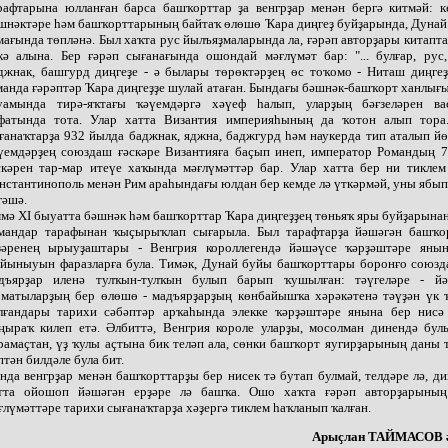
рафтарына юлланған барса башҡорттар ҙа венгрҙар менән бергә китмәй: 
шнәктәре һәм башҡорттарының байтаҡ өлөшө Ҡара диңгеҙ буйҙарында, Дунай
мағында төпләнә. Был хаҡта рус йылъяҙмаларында ла, ғәрәп авторҙары китапт
кә алына. Бер ғәрәп сығанағында ошондай мәғлүмәт бар: "... булғар, рус
джнак, башгурд диңгеҙе - ә былары төрөктәрҙең өс тоҡомо - Ниташ диңгеҙ
манда ғәрәптәр Ҡара диңгеҙҙе шулай атаған. Бындағы бәшнәк-башҡорт ханлығ
уамында тирә-яҡтағы ҡәүемдәргә хәүеф һалып, уларҙың бәғзеләрен ва
фатында тота. Улар хатта Византия империяһының да ҡотон алып тора
ғанаҡтарҙа 932 йылда баджнак, яджна, баджгурд һәм наукерда тип аталып й
үемдәрҙең союздаш ғәскәре Византияға баҫып инеп, император Романдың 7
скәрен тар-мар итеүе хаҡында мәғлүмәттәр бар. Улар хатта бер ни тиклем
нстантинополь менән Рим араһындағы юлдан бер кемде лә үткәрмәй, уны ябы
гәшә.
мә XI быуатта бәшнәк һәм башҡорттар Ҡара диңгеҙҙең төньяҡ яры буйҙарына
мандар тарафынан ҡыҫырыҡлап сығарыла. Был тарафтарҙа йәшәгән башҡо
ҙәренең ырыуҙаштары - Венгрия короллегендә йәшәүсе ҡәрҙәштәре яны
йыныуын фаразларға була. Тимәк, Дунай буйы башҡорттары боронғо союзд
дъярҙар иленә тулҡын-тулҡын булып барып ҡушылған: тәүгеләре - й
матыларҙың бер өлөшө - мадъярҙарҙың көнбайышҡа хәрәкәтенә тәүҙән үк 
лғандары тарихи сәбәптәр арҡаһында элекке ҡәрҙәштәре янына бер нисә
ңыраҡ килеп етә. Әлбиттә, Венгрия короле уларҙы, мосолман динендә бул
рамаҫтан, үҙ ҡулы аҫтына бик теләп ала, сөнки башҡорт яугирҙарының даны 
птән билдәле була бит.
нда венгрҙар менән башҡорттарҙы бер нисек тә бутап булмай, телдәре лә, ди
тта ойошоп йәшәгән ерҙәре лә башҡа. Ошо хаҡта ғәрәп авторҙарының
ғлүмәттәре тарихи сығанаҡтарҙа хәҙергә тиклем һаҡланып ҡалған.
Арыҫлан ТАЙМАСОВ ә