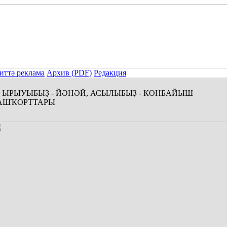
иттә реклама
Архив (PDF)
Редакция
ЫРЫУЫБЫҘ - ЙӘНӘЙ, АСЫЛЫБЫҘ - КӨНБАЙЫШ
АШҠОРТТАРЫ