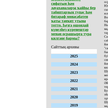
ос
сифатын һәм
Юл
дауаханаларҙа ҡайһы бер
сы
табиптарҙың тупаҫ һәм
юл
битараф мөнәсәбәтен
Во
ҡаты тәнҡит утына
ба
тотто. Һеҙгә ошондай
Hu
ма
күңелһеҙ күренештәр
та
менән осрашырға тура
Са
килгәне бармы?
сә
йә
Сайттың архивы
"с
бы
2025
бу
си
йә
2024
ки
Шу
2023
ме
ир
2022
Әй
тө
2021
Бу
эй
2020
эҙ
Шу
2019
ма