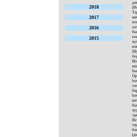
да
2018
(В
Та
2017
ма
ит
ха
2016
бы
ғә
2015
ҡу
ил
Шу
бо
Ио
ыш
бы
Ор
һә
та
ба
һә
ки
бы
ҡу
эҙ
Ве
та
ба
(д