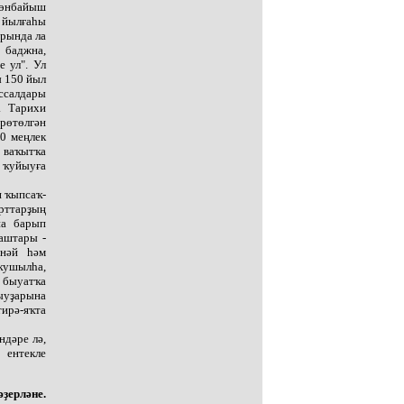
көнбайыш
 йылғаһы
арында ла
, баджна,
е ул". Ул
ы 150 йыл
ссалдары
. Тарихи
өрөтөлгән
0 меңлек
 ваҡытҡа
п ҡуйыуға
н ҡыпсаҡ-
рттарҙың
на барып
аштары -
әнәй һәм
ҡушылһа,
 быуатҡа
ыуҙарына
тирә-яҡта
ндәре лә,
 ентекле
ҙерләне.