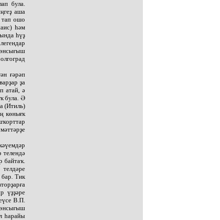
ап була.
ңгеҙ аша
, тап ошо
аис) һәм
ында һүҙ
легендар
 көнсығыш
олгоград
ән ғәрәп
варҙар ҙа
 атай, ә
ҡ була. Ә
а (Итиль)
ң көньяҡ
ашҡорттар
мәттәрҙе
ҡәүемдәр
р телендә
р байтаҡ.
 телдәре
 бар. Тик
вторҙарға
р үҙҙәре
еүсе В.П.
көнсығыш
л һарайы