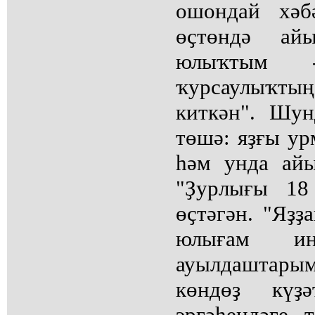
ошондай хәб
өҫтөндә ай
юлыҡтым 
ҡурсаулыҡты
киткән". Шу
төшә: яҙғы ур
һәм унда айы
"Ҙурлығы 18
өҫтәгән. "Яҙҙ
юлығам и
ауылдаштары
көндөҙ күҙә
эргәһендәге 