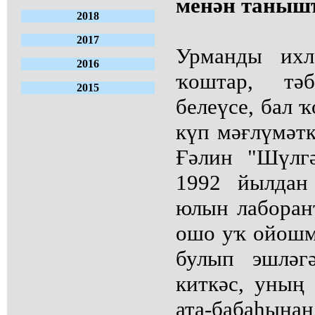
менән таныш
2018
2017
Урманды ихл
2016
ҡоштар, тә
2015
белеүсе, бал 
күп мәғлүмәтк
Ғәлин "Шүлг
1992 йылдан
юлын лаборант
ошо уҡ ойошм
булып эшләг
киткәс, уның 
ата-бабаһын