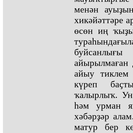
менән ауыҙы
хикәйәттәре а
өсөн иң ҡыҙы
тураһындағыл
буйсанлы
айырылмаған 
айыу тиклем
күреп баҫт
ҡалырлыҡ. У
һәм урман я
хәбәрҙәр алам
матур бер к