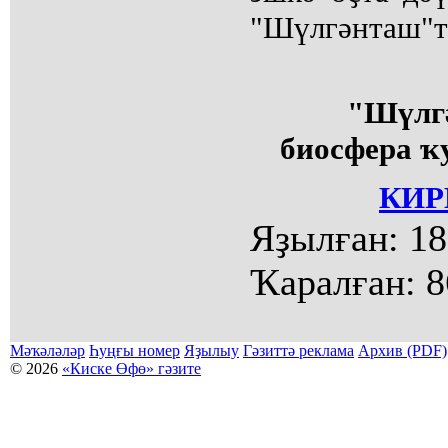
"Шүлгәнташ"т
"Шүлгә
биосфера ҡ
КИР
Яҙылған:
18
Ҡаралған:
8
Мәҡәләләр
Һуңғы номер
Яҙылыу
Гәзиттә реклама
Архив (PDF)
© 2026
«Киске Өфө» гәзите
Мәҡәләләр күсермәһен алыу, күсереп баҫыу йәки материалды тулыраҡ файҙаланыу мәсьәләләре буйынса
Беҙҙең электрон адрес: kiskeufa@mail.ru