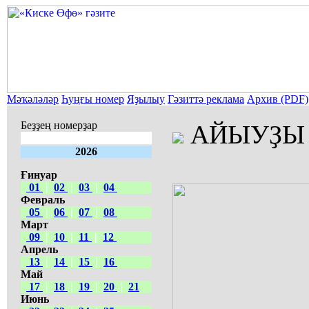
Мәҡәләләр
Һуңғы номер
Яҙылыу
Гәзиттә реклама
Архив (PDF)
Беҙҙең номерҙар
АЙЫУҘЫ 
2026
Ғинуар
01
|
02
|
03
|
04
Февраль
05
|
06
|
07
|
08
Март
09
|
10
|
11
|
12
Апрель
13
|
14
|
15
|
16
Май
17
|
18
|
19
|
20
|
21
Июнь