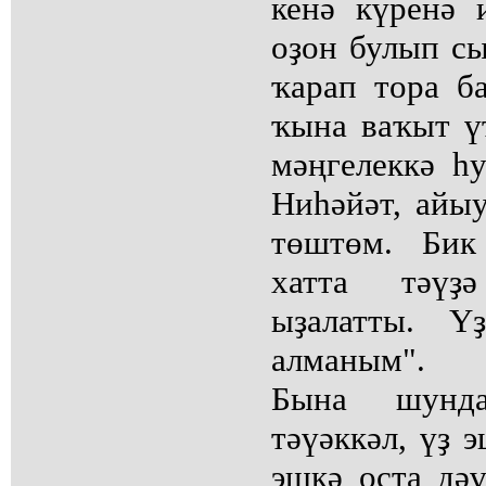
кенә күренә 
оҙон булып сы
ҡарап тора б
ҡына ваҡыт ү
мәңгелеккә һу
Ниһәйәт, айы
төштөм. Бик
хатта тәүҙ
ыҙалатты. Ү
алманым".
Бына шунд
тәүәккәл, үҙ 
эшкә оҫта дә