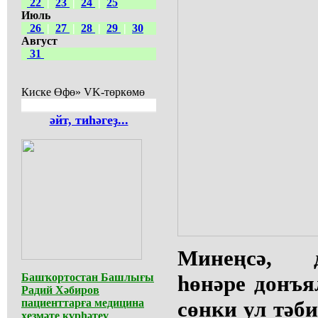
22
|
23
|
24
|
25
Июль
26
|
27
|
28
|
29
|
30
Август
31
Киске Өфө» VK-төркөмө
әйт, тиһәгеҙ...
Минеңсә, 
Башҡортостан Башлығы
һөнәре донъ
Радий Хәбиров
пациенттарға медицина
сөнки ул тәб
хеҙмәте күрһәтеү