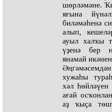
шөрләмәне. Ҡы
яғына йүнәл
биләмәһенә си
алып, кешелә
ауыл халҡы т
үҙенә бер 
янамай икәнен
Әңгәмәсемдә
хужаһы тура
хәл һөйләүен
ағай осҡонлан
аҙ ҡыҫа төш