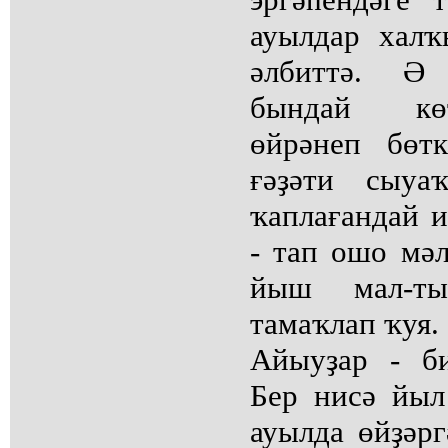
ауылдар халҡ
әлбиттә. Ә
бындай кө
өйрәнеп бөт
ғәҙәти сыуа
ҡаплағандай и
- тап ошо мә
йыш мал-ты
тамаҡлап ҡуя.
Айыуҙар - б
Бер нисә йыл
ауылда өйҙәрг