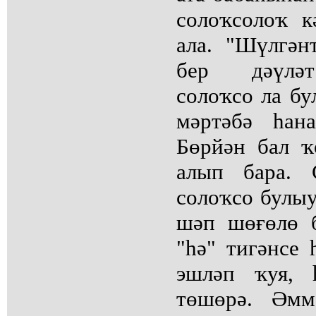
солоҡсолоҡ к
ала. "Шүлгән
бер дәүләт
солоҡсо ла б
мәртәбә һан
Бөрйән бал ҡ
алып бара. 
солоҡсо булыу
шәп шөғөлө б
"һә" тигәнсе 
эшләп ҡуя, 
төшөрә. Әмм