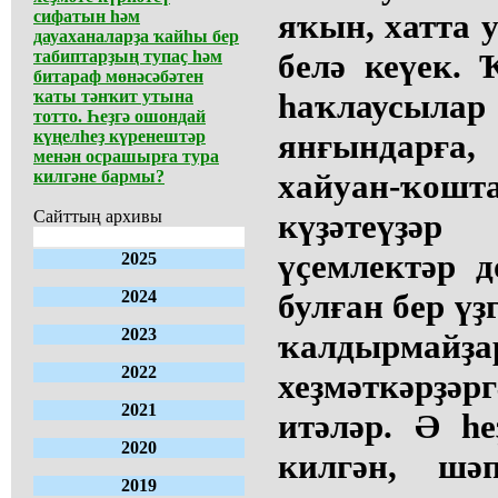
сифатын һәм
яҡын, хатта у
дауаханаларҙа ҡайһы бер
табиптарҙың тупаҫ һәм
белә кеүек. 
битараф мөнәсәбәтен
ҡаты тәнҡит утына
һаҡлаусы
тотто. Һеҙгә ошондай
күңелһеҙ күренештәр
янғындарға,
менән осрашырға тура
килгәне бармы?
хайуан-ҡошт
Сайттың архивы
күҙәтеүҙә
үҫемлектәр д
2025
2024
булған бер үҙ
2023
ҡалдырмайҙа
2022
хеҙмәткәрҙә
2021
итәләр. Ә һе
2020
килгән, шә
2019