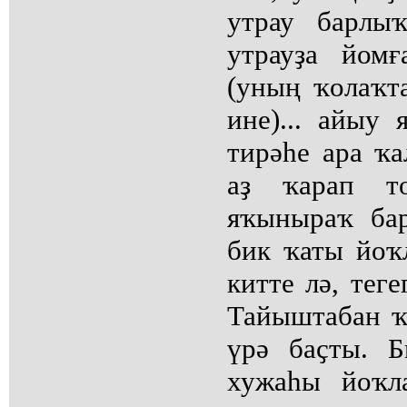
утрау барлы
утрауҙа йом
(уның ҡолаҡт
ине)... айыу
тирәһе ара ҡ
аҙ ҡарап т
яҡыныраҡ ба
бик ҡаты йоҡ
китте лә, тег
Тайыштабан ҡ
үрә баҫты. 
хужаһы йоҡл