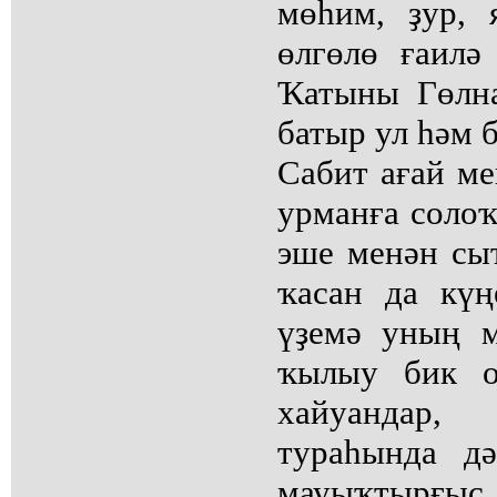
мөһим, ҙур, 
өлгөлө ғаилә
Ҡатыны Гөлна
батыр ул һәм 
Сабит ағай ме
урманға солоҡ
эше менән сы
ҡасан да күң
үҙемә уның м
ҡылыу бик о
хайуандар,
тураһында д
мауыҡтырғыс